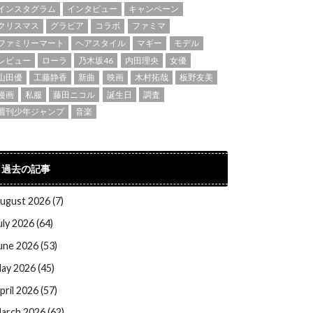
インスタグラム
インタビュー
キャンペーン
クリスマス
グラビア
コラボ
ファミマ
ファミリーマート
ヘアスタイル
マギー
モデル
レビュー
ローラ
乃木坂46
内田理央
女優
山田優
工藤静香
新曲
映画
木村拓哉
板野友美
漫画
私服
藤田ニコル
誕生日
調査
週刊少年ジャンプ
音楽
過去の記事
ugust 2026 (7)
uly 2026 (64)
une 2026 (53)
ay 2026 (45)
pril 2026 (57)
arch 2026 (62)