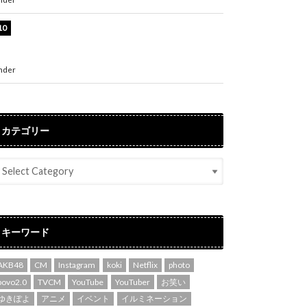
堀未央奈、6年ぶりとなる写真集発売を発表！
「今までの集大成と、これからの決意が詰まっ
た自信の一冊」
nder
ENTERTAINMENT
カテゴリー
キーワード
AKB48
CM
Instagram
koki
Netflix
photo
povo2.0
TVCM
YouTube
YouTuber
お笑い
ゆきぽよ
アニメ
イベント
イルミネーション