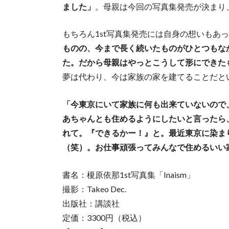
ました」
。母親は今回の写真集発売が決まり
もちろん1st写真集発売には自身の想いもあ
ものの、今まで長く続いたものがひとつもな
た。だから母親はやっとこうして形にできた
夢は代わり、今は家族の家を建てることだと
「今東京にいて家族に何も出来ていないので
あちゃんとも住めるようにしたいと言ったら
れて。『できるかー！』と。最近東京に染ま
（笑）。お仕事頑張ってみんなで住めるいい
書名：榎原依那1st写真集「Inaism」
撮影：Takeo Dec.
出版社：講談社
定価：3300円（税込）