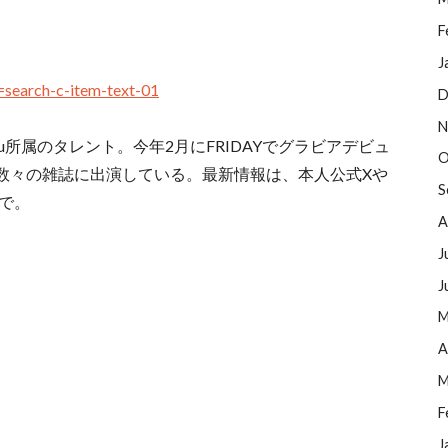
F
J
=search-c-item-text-01
D
N
u所属のタレント。今年2月にFRIDAYでグラビアデビュ
O
数々の雑誌に出演している。最新情報は、本人公式Xや
S
)まで。
A
J
J
M
A
M
F
J