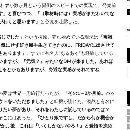
ーわずか数か月という異例のスピードでの実現で、発売前
す」と喜びつつ、「（取材時には）実感がまだわいてな
がわくと思います」
と心境を吐露した。
u
感じでした」
という榎原。売れ始めている現況は
「複雑
気にせず好き勝手生きてきたのに、FRIDAYに出させて
もあります」
。すでに有名人“あるある”も経験している
いますが、『元気？』みたいなDMが来ました。あれほ
増えるとかもありますが、身近な実感がそれですね
の夢は世界一周旅行だったが、
「その1～2か月前。バッ
ウトをいただきました」
と転機が訪れた。漠然と有名に
りたい夢があり、それをわたしに託しているのでは？
そこにはあった。
「ひとり娘ですし、だから何か機会が
2か月後、これは『いくしかないやろ！』と覚悟を決め