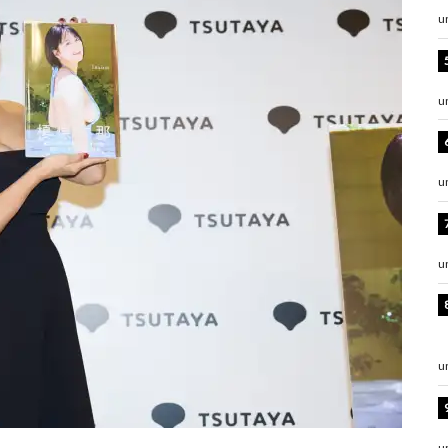
u
u
u
u
u
u