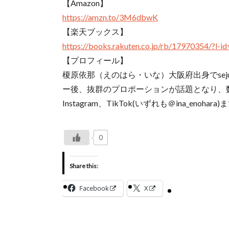
【Amazon】
https://amzn.to/3M6dbwK
【楽天ブックス】
https://books.rakuten.co.jp/rb/17970354/?l-id
【プロフィール】
榎原依那（えのはら・いな）大阪府出身でsej
ー後、抜群のプロポーションが話題となり、
Instagram、TikTok(いずれも＠ina_enohara
0
Share this:
Facebook
X