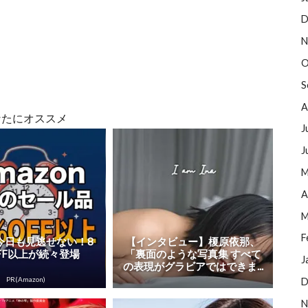
D
N
O
S
A
なたにオススメ
J
J
M
A
M
F
on今日も見逃せない！8
【インタビュー】榎原依那、
FF以上が続々登場
「裏面のような写真集 すべて
J
の表現がグラビアではできま...
PR(Amazon)
D
N