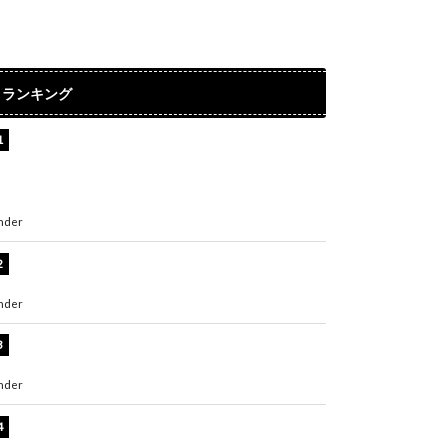
ランキング
【インタビュー】堀内まり菜＆宮本佳林＆杏ジ
ュリア＆及川結依「みんなでどこまで高い到達
点を目指せるかすごく楽しみです！」『スクー
ルアイドルミュージカル』
nder
ENTERTAINMENT
板野友美、水着姿の美ボディショット公開！
「スタイル抜群」「最高にセクシー」
nder
ENTERTAINMENT
横野すみれ、ビキニ姿のグラビアショット公
開！「美しい」「スタイル最高！」
nder
ENTERTAINMENT
板野友美、神スタイルのビキニショット公開！
「スタイルレベチすぎてやばい」