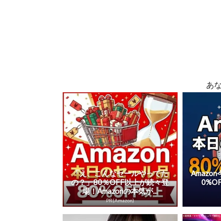
あ
「え、こんなセールやってた
Amaz
の？」80％OFF以上が続々登
0%O
場！Amazonの本気が...
PR(Amazon)