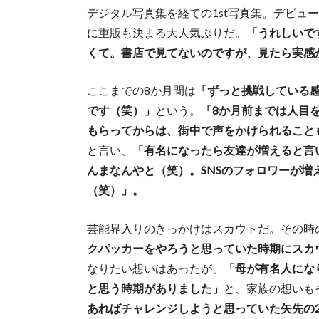
デジタル写真集を経ての1st写真集。デビュ
に重版も決まる大人気ぶりだ。
「うれしいで
くて。書店で見てないのですが、見たら実感
ここまでの8か月間は
「ずっと挑戦している
です（笑）」
という。
「8か月前までは人目を
もらってからは、街中で声をかけられること
と言い、
「有名になったら友達が増えると言
んまなんやと（笑）。SNSのフォロワーが
（笑）」。
芸能界入りのきっかけはスカウトだ。その時
クパッカーをやろうと思っていた時期にスカ
なりたい想いはあったが、
「母が有名人にな
と思う時期がありました」
と、家族の想いも
あればチャレンジしようと思っていた矢先の