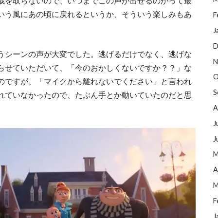
歳を取らないので、いつまでこの声が出せるのかって最
いう風にあの頃に戻れるというか、そういう楽しみもあ
F
J
D
うシーンの声が大変でした。逃げるだけでなく、逃げな
N
らせていただいて、「今のおかしくないですか？？」な
O
のですが、「マイクから離れないでください」と言われ
S
れていなかったので、たぶん手とか動いていたのだと思
A
J
J
M
A
M
F
J