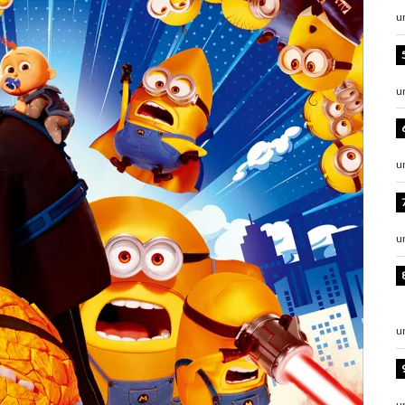
u
u
u
u
u
u