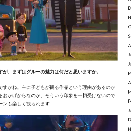
D
N
O
S
A
J
J
すが、まずはグルーの魅力は何だと思いますか。
M
A
ですかね。主に子どもが観る作品という理由があるのか
M
るおかげからなのか、そういう印象を一切受けないので
F
ーンも楽しく観られます！
J
D
N