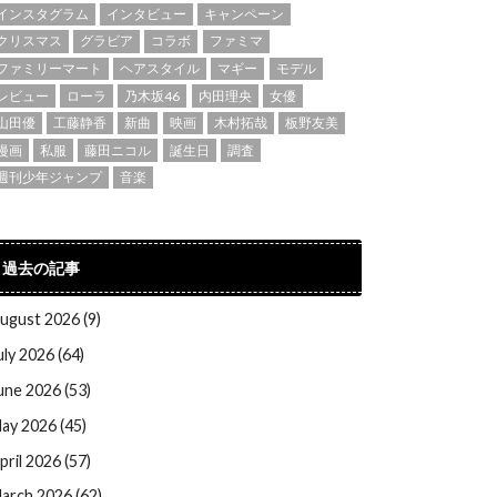
インスタグラム
インタビュー
キャンペーン
クリスマス
グラビア
コラボ
ファミマ
ファミリーマート
ヘアスタイル
マギー
モデル
レビュー
ローラ
乃木坂46
内田理央
女優
山田優
工藤静香
新曲
映画
木村拓哉
板野友美
漫画
私服
藤田ニコル
誕生日
調査
週刊少年ジャンプ
音楽
過去の記事
ugust 2026 (9)
uly 2026 (64)
une 2026 (53)
ay 2026 (45)
pril 2026 (57)
arch 2026 (62)