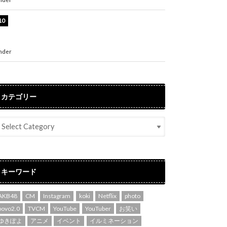
堀未央奈、6年ぶりとなる写真集発売を発表！
「今までの集大成と、これからの決意が詰まっ
た自信の一冊」
nder
ENTERTAINMENT
カテゴリー
キーワード
AKB48
CM
Instagram
koki
Netflix
photo
povo2.0
TVCM
YouTube
YouTuber
お笑い
ゆきぽよ
アニメ
イベント
イルミネーション