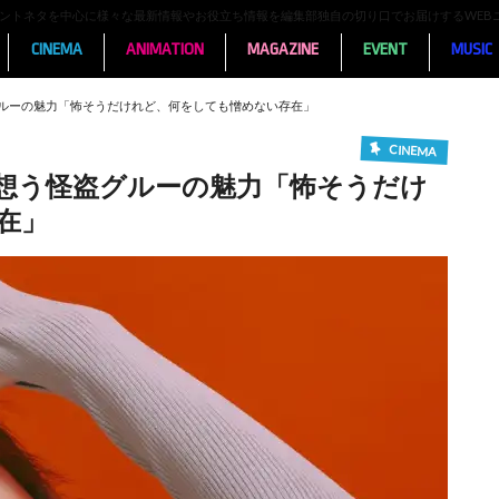
ンメントネタを中心に様々な最新情報やお役立ち情報を編集部独自の切り口でお届けするWEB
CINEMA
ANIMATION
MAGAZINE
EVENT
MUSIC
ルーの魅力「怖そうだけれど、何をしても憎めない存在」
CINEMA
想う怪盗グルーの魅力「怖そうだけ
在」