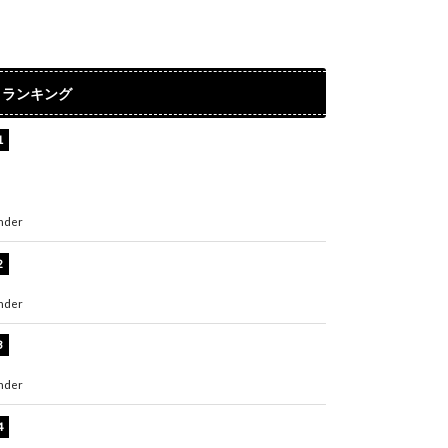
ランキング
【インタビュー】堀内まり菜＆宮本佳林＆杏ジ
ュリア＆及川結依「みんなでどこまで高い到達
点を目指せるかすごく楽しみです！」『スクー
ルアイドルミュージカル』
nder
ENTERTAINMENT
板野友美、水着姿の美ボディショット公開！
「スタイル抜群」「最高にセクシー」
nder
ENTERTAINMENT
横野すみれ、ビキニ姿のグラビアショット公
開！「美しい」「スタイル最高！」
nder
ENTERTAINMENT
板野友美、神スタイルのビキニショット公開！
「スタイルレベチすぎてやばい」