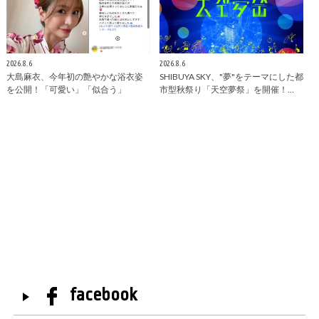
2026.8.6
2026.8.6
大島麻衣、今年初の艶やかな浴衣姿
SHIBUYA SKY、"夢"をテーマにした都
を公開！「可愛い」「似合う」
市型秋祭り「天空夢祭」を開催！…
facebook