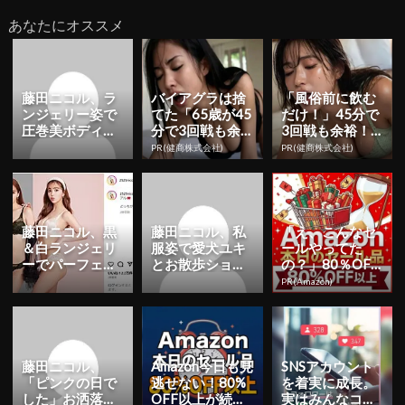
あなたにオススメ
藤田ニコル、ラ
バイアグラは捨
「風俗前に飲む
ンジェリー姿で
てた「65歳が45
だけ！」45分で
圧巻美ボディ披
分で3回戦も余
3回戦も余裕！9
露！「綺麗すぎ
裕」980円で朝
80円で朝まで絶
PR(健商株式会社)
PR(健商株式会社)
る」「にこるん
まで絶好調！
好調
BODY本...
藤田ニコル、黒
藤田ニコル、私
「え、こんなセ
＆白ランジェリ
服姿で愛犬ユキ
ールやってた
ーでパーフェク
とお散歩ショッ
の？」80％OFF
ト美ボディを公
ト公開！「めっ
以上が続々登
PR(Amazon)
開！「どっちが
ちゃかわいい」
場！Amazonの本
好き？」
「良い写真...
気が...
藤田ニコル、
Amazon今日も見
SNSアカウント
「ピンクの日で
逃せない！80%
を着実に成長。
した」お洒落な
OFF以上が続々
実はみんなココ