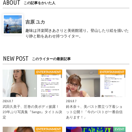
ABOUT
この記事をかいた人
吉原 ユカ
趣味は洋楽聞きあさりと美術館巡り。登山したり絵を描いた
り静と動をあわせ持つライター。
NEW POST
このライターの最新記事
ENTERTAINMENT
ENTERTAINMENT
2026.8.7
2026.8.7
武田久美子、圧巻の美ボディ披露！
鈴木奈々、美バスト際立つ下着ショ
23年ぶり写真集『Sango』タイトル決
ット公開！「今のバストが一番自信
定
あります！」
ENTERTAINMENT
EVENT