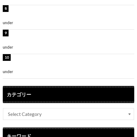
渡辺美優紀、美脚のミニワンピ衣装姿公開！「可愛いぃ
～」「みるきーのピンクコーデは最強」
under
ENTERTAINMENT
熊田曜子、圧巻美ボディのドレス姿公開！「妖艶な美し
さ」「女神」
under
ENTERTAINMENT
堀未央奈、6年ぶりとなる写真集発売を発表！「今まで
の集大成と、これからの決意が詰まった自信の一冊」
under
ENTERTAINMENT
カテゴリー
キーワード