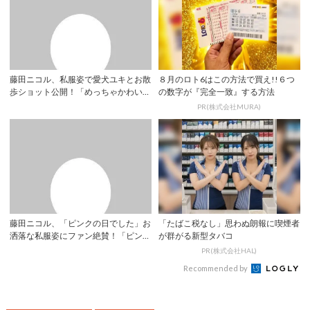
藤田ニコル、私服姿で愛犬ユキとお散
８月のロト6はこの方法で買え!!６つ
歩ショット公開！「めっちゃかわい
の数字が『完全一致』する方法
い」「良い写真...
PR(株式会社MURA)
藤田ニコル、「ピンクの日でした」お
「たばこ税なし」思わぬ朗報に喫煙者
洒落な私服姿にファン絶賛！「ピンク
が群がる新型タバコ
コーデすごく...
PR(株式会社HAL)
Recommended by