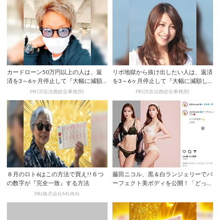
カードローン50万円以上の人は、返
リボ地獄から抜け出したい人は、返済
済を3～6ヶ月停止して『大幅に減額
を3～6ヶ月停止して『大幅に減額し
してから返済...
てから返済す...
PR(渋谷法務総合事務所)
PR(渋谷法務総合事務所)
８月のロト6はこの方法で買え!!６つ
藤田ニコル、黒＆白ランジェリーでパ
の数字が『完全一致』する方法
ーフェクト美ボディを公開！「どっち
が好き？」
PR(株式会社MURA)