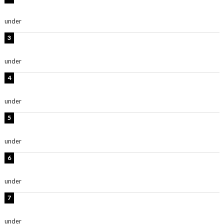
抜群」「最高にセクシー」
under
ENTERTAINMENT
横野すみれ、ビキニ姿のグラビアショット公開！「美し
い」「スタイル最高！」
under
ENTERTAINMENT
板野友美、神スタイルのビキニショット公開！「スタイ
ルレベチすぎてやばい」
under
ENTERTAINMENT
西山茉希、夏全開な黒ビキニショット公開！「海似合い
ます」「スタイル抜群」
under
ENTERTAINMENT
岡田紗佳、美ボディ全開のグラビアショット公開！「撃
ち抜かれる美しさ」「色っぽい」
under
ENTERTAINMENT
時東ぁみ、白ビキニの美ボディショット公開！「最高」
「無邪気で可愛い」
under
ENTERTAINMENT