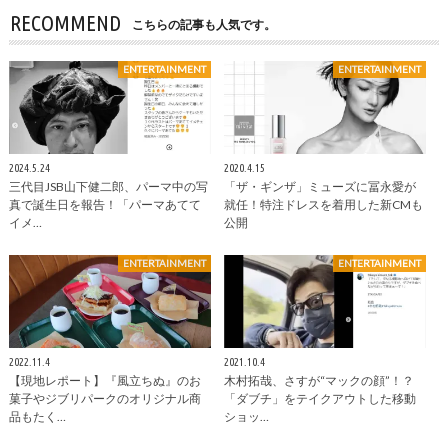
RECOMMEND
こちらの記事も人気です。
ENTERTAINMENT
ENTERTAINMENT
2024.5.24
2020.4.15
三代目JSB山下健二郎、パーマ中の写
「ザ・ギンザ」ミューズに冨永愛が
真で誕生日を報告！「パーマあてて
就任！特注ドレスを着用した新CMも
イメ…
公開
ENTERTAINMENT
ENTERTAINMENT
2022.11.4
2021.10.4
【現地レポート】『風立ちぬ』のお
木村拓哉、さすが“マックの顔”！？
菓子やジブリパークのオリジナル商
「ダブチ」をテイクアウトした移動
品もたく…
ショッ…