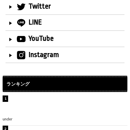
Twitter
LINE
YouTube
Instagram
ランキング
【インタビュー】堀内まり菜＆宮本佳林＆杏ジュリア＆
及川結依「みんなでどこまで高い到達点を目指せるかす
ごく楽しみです！」『スクールアイドルミュージカル』
under
ENTERTAINMENT
板野友美、水着姿の美ボディショット公開！「スタイル