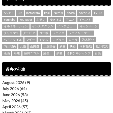
AKB48
CM
Instagram
koki
Netflix
photo
povo2.0
TVCM
YouTube
YouTuber
お笑い
ゆきぽよ
アニメ
イベント
イルミネーション
インスタグラム
インタビュー
キャンペーン
クリスマス
グラビア
コラボ
ファミマ
ファミリーマート
ヘアスタイル
マギー
モデル
レビュー
ローラ
乃木坂46
内田理央
女優
山田優
工藤静香
新曲
映画
木村拓哉
板野友美
漫画
私服
藤田ニコル
誕生日
調査
週刊少年ジャンプ
音楽
過去の記事
August 2026 (9)
July 2026 (64)
June 2026 (53)
May 2026 (45)
April 2026 (57)
March 2026 (62)