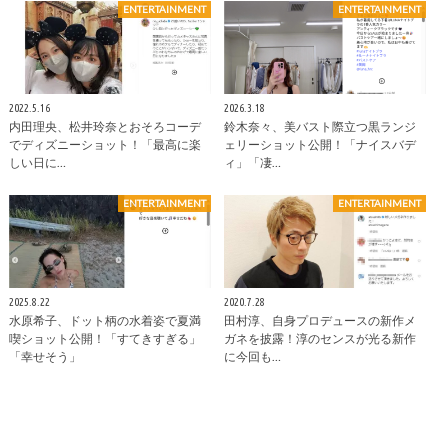
ENTERTAINMENT
ENTERTAINMENT
2022.5.16
2026.3.18
内田理央、松井玲奈とおそろコーデ
鈴木奈々、美バスト際立つ黒ランジ
でディズニーショット！「最高に楽
ェリーショット公開！「ナイスバデ
しい日に…
ィ」「凄…
ENTERTAINMENT
ENTERTAINMENT
2025.8.22
2020.7.28
水原希子、ドット柄の水着姿で夏満
田村淳、自身プロデュースの新作メ
喫ショット公開！「すてきすぎる」
ガネを披露！淳のセンスが光る新作
「幸せそう」
に今回も…