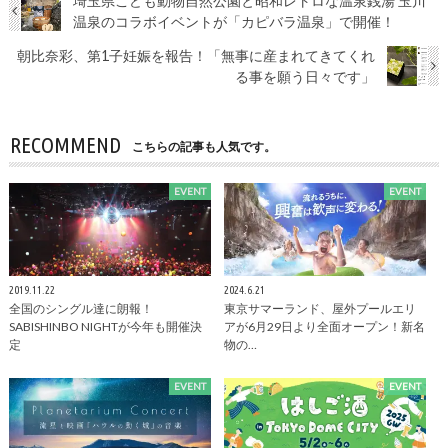
埼玉県こども動物自然公園と昭和レトロな温泉銭湯 ⽟川
温泉のコラボイベントが「カピバラ温泉」で開催！
朝比奈彩、第1子妊娠を報告！「無事に産まれてきてくれ
る事を願う日々です」
RECOMMEND
こちらの記事も人気です。
EVENT
EVENT
2019.11.22
2024.6.21
全国のシングル達に朗報！
東京サマーランド、屋外プールエリ
SABISHINBO NIGHTが今年も開催決
アが6月29日より全面オープン！新名
定
物の…
EVENT
EVENT