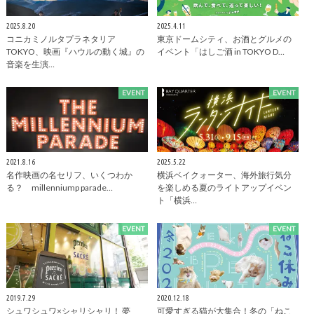
2025.8.20
2025.4.11
コニカミノルタプラネタリア
東京ドームシティ、お酒とグルメの
TOKYO、映画『ハウルの動く城』の
イベント「はしご酒 in TOKYO D…
音楽を生演…
EVENT
EVENT
2021.8.16
2025.5.22
名作映画の名セリフ、いくつわか
横浜ベイクォーター、海外旅行気分
る？ millenniump parade…
を楽しめる夏のライトアップイベン
ト「横浜…
EVENT
EVENT
2019.7.29
2020.12.18
シュワシュワ×シャリシャリ！ 夢
可愛すぎる猫が大集合！冬の「ねこ