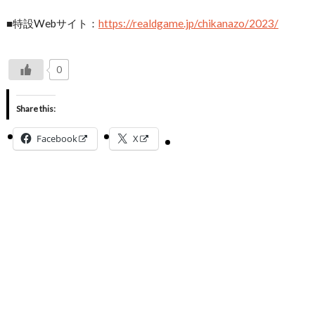
■特設Webサイト：
https://realdgame.jp/chikanazo/2023/
0
Share this:
Facebook
X