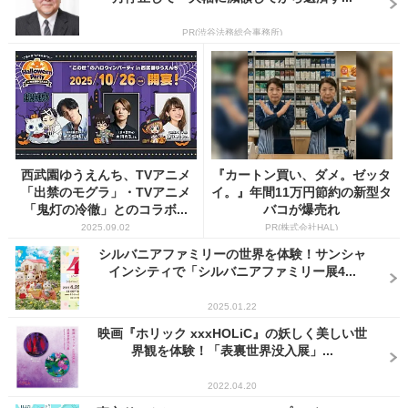
PR(渋谷法務総合事務所)
西武園ゆうえんち、TVアニメ
『カートン買い、ダメ。ゼッタ
「出禁のモグラ」・TVアニメ
イ。』年間11万円節約の新型タ
「鬼灯の冷徹」とのコラボ...
バコが爆売れ
2025.09.02
PR(株式会社HAL)
シルバニアファミリーの世界を体験！サンシャ
インシティで「シルバニアファミリー展4...
2025.01.22
映画『ホリック xxxHOLiC』の妖しく美しい世
界観を体験！「表裏世界没入展」...
2022.04.20