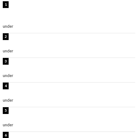
【インタビュー】堀内まり菜＆宮本佳林＆杏ジュリア＆
及川結依「みんなでどこまで高い到達点を目指せるかす
ごく楽しみです！」『スクールアイドルミュージカル』
under
ENTERTAINMENT
板野友美、水着姿の美ボディショット公開！「スタイル
抜群」「最高にセクシー」
under
ENTERTAINMENT
横野すみれ、ビキニ姿のグラビアショット公開！「美し
い」「スタイル最高！」
under
ENTERTAINMENT
板野友美、神スタイルのビキニショット公開！「スタイ
ルレベチすぎてやばい」
under
ENTERTAINMENT
西山茉希、夏全開な黒ビキニショット公開！「海似合い
ます」「スタイル抜群」
under
ENTERTAINMENT
岡田紗佳、美ボディ全開のグラビアショット公開！「撃