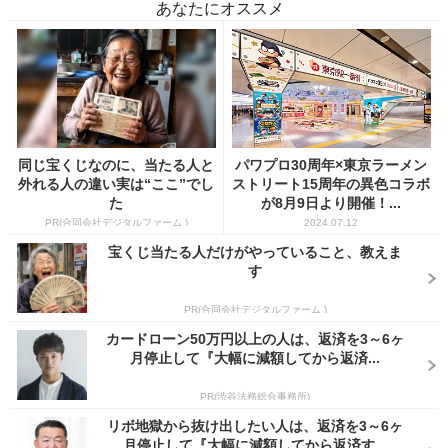
あなたにオススメ
同じ宝くじなのに、当たる人と
パワプロ30周年×東京ラーメン
外れる人の違い実は“ここ”でし
ストリート15周年の異色コラボ
た
が8月9日より開催！...
PR(合同会社デジタルファーム )
2024.07.12
宝くじ当たる人だけがやっていること、教えま
す
PR(合同会社デジタルファーム )
カードローン50万円以上の人は、返済を3～6ヶ
月停止して『大幅に減額してから返済...
PR(渋谷法務総合事務所)
リボ地獄から抜け出したい人は、返済を3～6ヶ
月停止して『大幅に減額してから返済す...