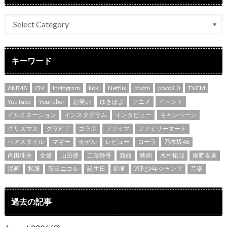
キーワード
AKB48
CM
Instagram
koki
Netflix
photo
povo2.0
TVCM
YouTube
YouTuber
お笑い
ゆきぽよ
アニメ
イベント
イルミネーション
インスタグラム
インタビュー
キャンペーン
クリスマス
グラビア
コラボ
ファミマ
ファミリーマート
ヘアスタイル
マギー
モデル
レビュー
ローラ
乃木坂46
内田理央
女優
山田優
工藤静香
新曲
映画
木村拓哉
板野友美
漫画
私服
藤田ニコル
誕生日
調査
週刊少年ジャンプ
音楽
過去の記事