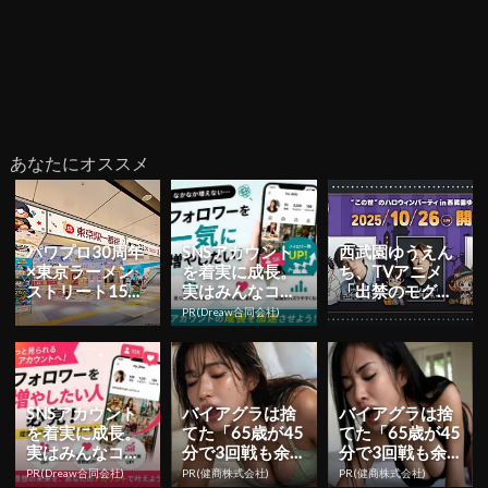
あなたにオススメ
パワプロ30周年
SNSアカウント
西武園ゆうえん
×東京ラーメン
を着実に成長。
ち、TVアニメ
ストリート15周
実はみんなココ
「出禁のモグ
年の異色コラボ
使ってます。
ラ」・TVアニメ
PR(Dreaw合同会社)
が8月9日より開
「鬼灯の冷徹」
催！...
とのコラボ...
SNSアカウント
バイアグラは捨
バイアグラは捨
を着実に成長。
てた「65歳が45
てた「65歳が45
実はみんなココ
分で3回戦も余
分で3回戦も余
使ってます。
裕」980円で朝
裕」980円で朝
PR(Dreaw合同会社)
PR(健商株式会社)
PR(健商株式会社)