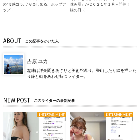
の”食感コラボ”が楽しめる、ポップア
休み展」が２０２１年１月～開催！
ップ…
猫の日（…
ABOUT
この記事をかいた人
吉原 ユカ
趣味は洋楽聞きあさりと美術館巡り。登山したり絵を描いた
り静と動をあわせ持つライター。
NEW POST
このライターの最新記事
ENTERTAINMENT
ENTERTAINMENT