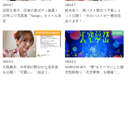
2026.8.7
2026.8.7
武田久美子、圧巻の美ボディ披露！
鈴木奈々、美バスト際立つ下着ショ
23年ぶり写真集『Sango』タイトル決
ット公開！「今のバストが一番自信
定
あります！」
ENTERTAINMENT
EVENT
2026.8.6
2026.8.6
大島麻衣、今年初の艶やかな浴衣姿
SHIBUYA SKY、"夢"をテーマにした都
を公開！「可愛い」「似合う」
市型秋祭り「天空夢祭」を開催！…