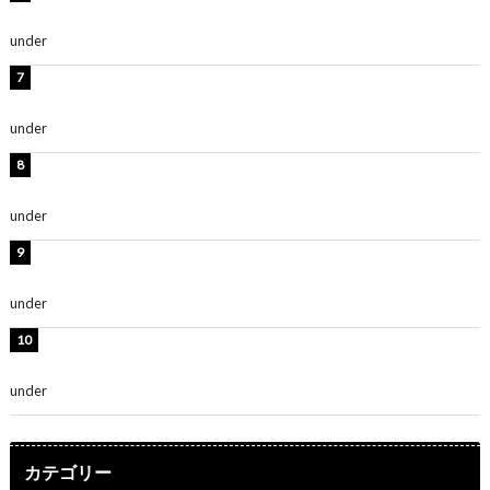
ち抜かれる美しさ」「色っぽい」
under
ENTERTAINMENT
時東ぁみ、白ビキニの美ボディショット公開！「最高」
「無邪気で可愛い」
under
ENTERTAINMENT
渡辺美優紀、美脚のミニワンピ衣装姿公開！「可愛いぃ
～」「みるきーのピンクコーデは最強」
under
ENTERTAINMENT
熊田曜子、圧巻美ボディのドレス姿公開！「妖艶な美し
さ」「女神」
under
ENTERTAINMENT
堀未央奈、6年ぶりとなる写真集発売を発表！「今まで
の集大成と、これからの決意が詰まった自信の一冊」
under
ENTERTAINMENT
カテゴリー