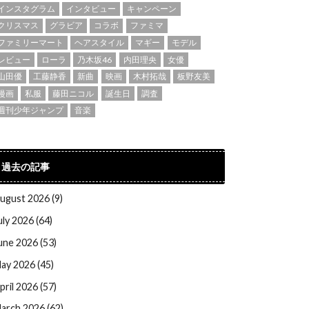
インスタグラム
インタビュー
キャンペーン
クリスマス
グラビア
コラボ
ファミマ
ファミリーマート
ヘアスタイル
マギー
モデル
レビュー
ローラ
乃木坂46
内田理央
女優
山田優
工藤静香
新曲
映画
木村拓哉
板野友美
漫画
私服
藤田ニコル
誕生日
調査
週刊少年ジャンプ
音楽
過去の記事
ugust 2026 (9)
uly 2026 (64)
une 2026 (53)
ay 2026 (45)
pril 2026 (57)
arch 2026 (62)