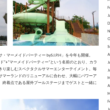
F
J
D
N
O
S
A
ーメイドパーティー byS.I.P.H」を今年も開催。
ド”+“マーメイドパーティー”という名前のとおり、カラ
J
きり楽しむスペクタクルサマーエンターテイメント。毎
J
サマーランドのリニューアルに合わせ、大幅にパワーア
M
、終着点である屋外プールステージまでゲストと一緒に
A
M
F
J