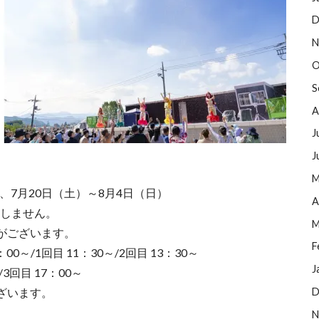
D
N
O
S
A
J
J
M
日）、7月20日（土）～8月4日（日）
A
たしません。
M
がございます。
F
～/1回目 11：30～/2回目 13：30～
J
3回目 17：00～
D
ざいます。
N