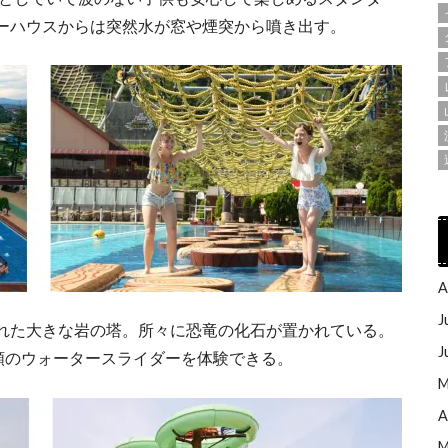
ーハウスからは突然水が窓や煙突から噴き出す。
A
J
れた大きな岩の塔。所々に恐竜の化石が置かれている。
J
類のウォータースライダーを体験できる。
M
A
M