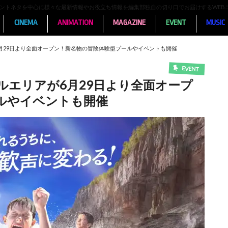
ンメントネタを中心に様々な最新情報やお役立ち情報を編集部独自の切り口でお届けするWEB
CINEMA
ANIMATION
MAGAZINE
EVENT
MUSIC
月29日より全面オープン！新名物の冒険体験型プールやイベントも開催
EVENT
ルエリアが6月29日より全面オープ
ルやイベントも開催