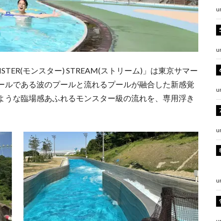
u
u
TER(モンスター) STREAM(ストリーム)」は東京サマー
ールである波のプールと流れるプールが融合した新感覚
u
ような臨場感あふれるモンスター級の流れを、専用浮き
u
u
u