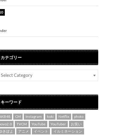
堀未央奈、6年ぶりとなる写真集発売を発表！
「今までの集大成と、これからの決意が詰まっ
た自信の一冊」
nder
ENTERTAINMENT
カテゴリー
キーワード
AKB48
CM
Instagram
koki
Netflix
photo
povo2.0
TVCM
YouTube
YouTuber
お笑い
ゆきぽよ
アニメ
イベント
イルミネーション