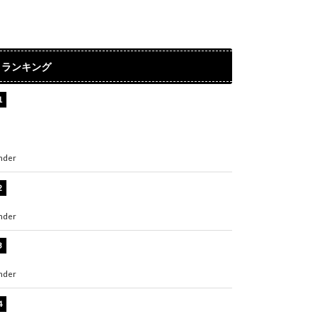
ランキング
【インタビュー】堀内まり菜＆宮本佳林＆杏ジ
ュリア＆及川結依「みんなでどこまで高い到達
点を目指せるかすごく楽しみです！」『スクー
ルアイドルミュージカル』
nder
ENTERTAINMENT
板野友美、水着姿の美ボディショット公開！
「スタイル抜群」「最高にセクシー」
nder
ENTERTAINMENT
横野すみれ、ビキニ姿のグラビアショット公
開！「美しい」「スタイル最高！」
nder
ENTERTAINMENT
板野友美、神スタイルのビキニショット公開！
「スタイルレベチすぎてやばい」