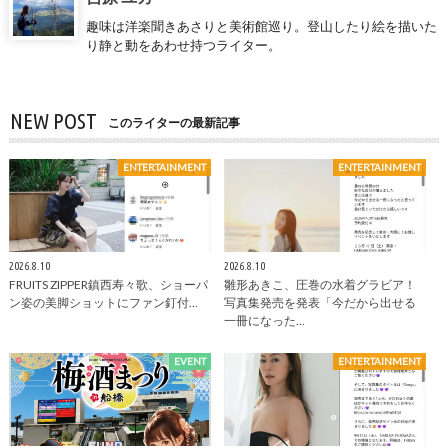
趣味は洋楽聞きあさりと美術館巡り。登山したり絵を描いた
り静と動をあわせ持つライター。
NEW POST
このライターの最新記事
ENTERTAINMENT
ENTERTAINMENT
2026.8.10
2026.8.10
FRUITS ZIPPER鎮西寿々歌、ショーパ
雛形あきこ、圧巻の水着グラビア！
ン姿の美脚ショットにファン釘付…
写真集発売を発表「今だから出せる
一冊になった…
EVENT
ENTERTAINMENT