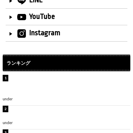
LINE
YouTube
Instagram
ランキング
【インタビュー】堀内まり菜＆宮本佳林＆杏ジュリア＆
及川結依「みんなでどこまで高い到達点を目指せるかす
ごく楽しみです！」『スクールアイドルミュージカル』
under
ENTERTAINMENT
横野すみれ、ビキニ姿のグラビアショット公開！「美し
い」「スタイル最高！」
under
ENTERTAINMENT
板野友美、神スタイルのビキニショット公開！「スタイ