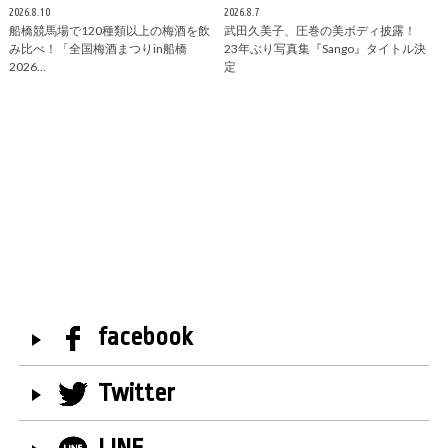
2026.8.10
2026.8.7
船橋競馬場で120種類以上の梅酒を飲
武田久美子、圧巻の美ボディ披露！
み比べ！「全国梅酒まつりin船橋
23年ぶり写真集『Sango』タイトル決
2026…
定
facebook
Twitter