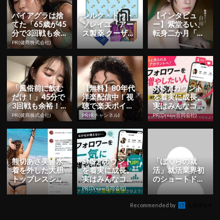
バイアグラは捨
シルク・ドゥ・
【インタビュ
てた「65歳が45
ソレイユ『アー
ー】紫堂るい、
分で3回戦も余
ス製薬 クーザ』
転身二か月「も
裕」980円で朝
東京公演の日程
っと知っていた
PR(健商株式会社)
まで絶好調！
＆チケット情報
だくことを目標
解禁！日...
に」 初ヘア...
「風俗前に飲む
【無料】80年代
SNSアカウント
だけ！」45分で
洋楽配信中！視
を着実に成長。
3回戦も余裕！9
聴で楽天ポイン
実はみんなココ
80円で朝まで絶
ト貯まる
使ってます。
PR(健商株式会社)
PR(Rチャンネル)
PR(Dreaw合同会社)
好調
熊切あさ美、水
SNSアカウント
「ぼくらの就
着を外した大胆
を着実に成長。
活」就活業界初
トップレスショ
実はみんなココ
のショートドラ
ット披露！16年
使ってます。
マシリーズを本
PR(Dreaw合同会社)
ぶり写真集
日より公開！ | Y
ESN...
Recommended by