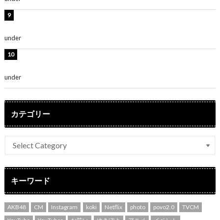
堀未央奈、6年ぶりとなる写真集発売を発表！「今まで
の集大成と、これからの決意が詰まった自信の一冊」
under
ENTERTAINMENT
吉川愛、艶やかな浴衣姿公開！「綺麗すぎ」「とっても
素敵」
under
ENTERTAINMENT
カテゴリー
キーワード
AKB48
CM
Instagram
koki
Netflix
photo
povo2.0
TVCM