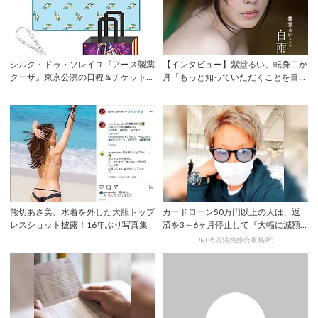
シルク・ドゥ・ソレイユ『アース製薬
【インタビュー】紫堂るい、転身二か
クーザ』東京公演の日程＆チケット情
月「もっと知っていただくことを目標
報解禁！日...
に」 初ヘア...
熊切あさ美、水着を外した大胆トップ
カードローン50万円以上の人は、返
レスショット披露！16年ぶり写真集
済を3～6ヶ月停止して『大幅に減額
してから返済...
PR(渋谷法務総合事務所)