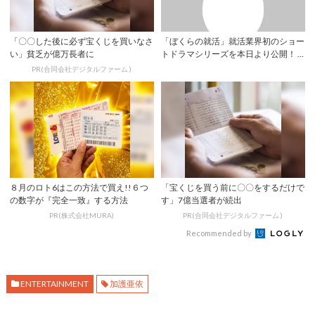
「〇〇した後に必ず宝くじを買いなさ
「ぼくらの就活」就活業界初のショー
い」貧乏が億万長者に
トドラマシリーズを本日より公開！ |
YESN...
PR(合同会社デジタルファーム )
８月のロト6はこの方法で買え!!６つ
「宝くじを買う前に〇〇をするだけで
の数字が『完全一致』する方法
す」7億当選者が続出
PR(株式会社MURA)
PR(合同会社デジタルファーム )
Recommended by
ENTERTAINMENT
加護亜依