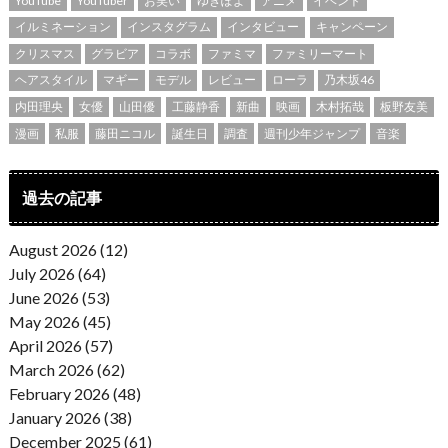
YouTube
YouTuber
お笑い
ゆきぽよ
アニメ
イベント
イルミネーション
インスタグラム
インタビュー
キャンペーン
クリスマス
グラビア
コラボ
ファミマ
ファミリーマート
ヘアスタイル
マギー
モデル
レビュー
ローラ
乃木坂46
内田理央
女優
山田優
工藤静香
新曲
映画
木村拓哉
板野友美
漫画
私服
藤田ニコル
誕生日
調査
週刊少年ジャンプ
音楽
過去の記事
August 2026 (12)
July 2026 (64)
June 2026 (53)
May 2026 (45)
April 2026 (57)
March 2026 (62)
February 2026 (48)
January 2026 (38)
December 2025 (61)