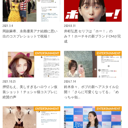
2021.3.4
2024.8.31
岡副麻希、永島優美アナ結婚に思い
井桁弘恵 セリフは「ホー！」の
出のコスプレショットで祝福！
み？！ホーチキの新ブランドCMが完
成
ENTERTAINMENT
ENTERTAINMENT
2021.10.25
2026.7.14
押切もえ、美しすぎるハロウィン仮
鈴木奈々、ボブの新ヘアスタイル公
装ショット！チェシャ猫コスプレに
開！「さらに可愛くなってる」「め
絶賛の声
っちゃ似…
ENTERTAINMENT
ENTERTAINMENT