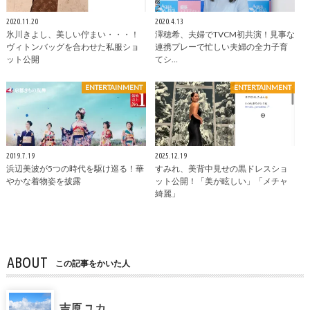
2020.11.20
2020.4.13
氷川きよし、美しい佇まい・・・！
澤穂希、夫婦でTVCM初共演！見事な
ヴィトンバッグを合わせた私服ショ
連携プレーで忙しい夫婦の全力子育
ット公開
てシ…
ENTERTAINMENT
ENTERTAINMENT
2019.7.19
2025.12.19
浜辺美波が5つの時代を駆け巡る！華
すみれ、美背中見せの黒ドレスショ
やかな着物姿を披露
ット公開！「美が眩しい」「メチャ
綺麗」
ABOUT
この記事をかいた人
吉原 ユカ