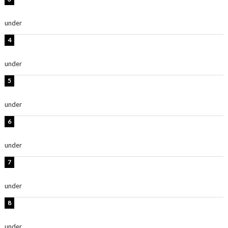
ルレベチすぎてやばい」
under
ENTERTAINMENT
岡田紗佳、美ボディ全開のグラビアショット公開！「撃
ち抜かれる美しさ」「色っぽい」
under
ENTERTAINMENT
西山茉希、夏全開な黒ビキニショット公開！「海似合い
ます」「スタイル抜群」
under
ENTERTAINMENT
時東ぁみ、白ビキニの美ボディショット公開！「最高」
「無邪気で可愛い」
under
ENTERTAINMENT
渡辺美優紀、美脚のミニワンピ衣装姿公開！「可愛いぃ
～」「みるきーのピンクコーデは最強」
under
ENTERTAINMENT
熊田曜子、圧巻美ボディのドレス姿公開！「妖艶な美し
さ」「女神」
under
ENTERTAINMENT