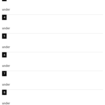
ルレベチすぎてやばい」
under
ENTERTAINMENT
岡田紗佳、美ボディ全開のグラビアショット公開！「撃
ち抜かれる美しさ」「色っぽい」
under
ENTERTAINMENT
西山茉希、夏全開な黒ビキニショット公開！「海似合い
ます」「スタイル抜群」
under
ENTERTAINMENT
時東ぁみ、白ビキニの美ボディショット公開！「最高」
「無邪気で可愛い」
under
ENTERTAINMENT
渡辺美優紀、美脚のミニワンピ衣装姿公開！「可愛いぃ
～」「みるきーのピンクコーデは最強」
under
ENTERTAINMENT
熊田曜子、圧巻美ボディのドレス姿公開！「妖艶な美し
さ」「女神」
under
ENTERTAINMENT