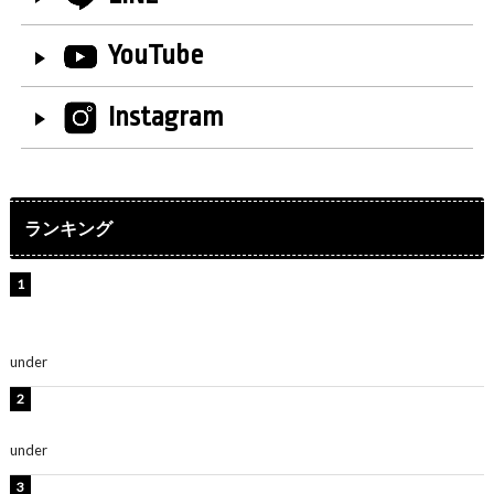
YouTube
Instagram
ランキング
【インタビュー】堀内まり菜＆宮本佳林＆杏ジュリア＆
及川結依「みんなでどこまで高い到達点を目指せるかす
ごく楽しみです！」『スクールアイドルミュージカル』
under
ENTERTAINMENT
横野すみれ、ビキニ姿のグラビアショット公開！「美し
い」「スタイル最高！」
under
ENTERTAINMENT
板野友美、神スタイルのビキニショット公開！「スタイ