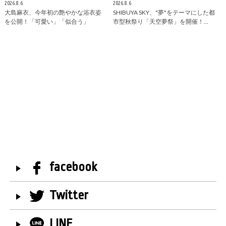
2026.8.6
2026.8.6
大島麻衣、今年初の艶やかな浴衣姿
SHIBUYA SKY、"夢"をテーマにした都
を公開！「可愛い」「似合う」
市型秋祭り「天空夢祭」を開催！…
facebook
Twitter
LINE