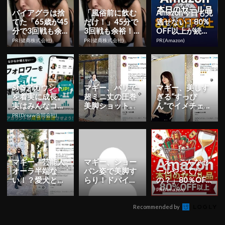
バイアグラは捨
「風俗前に飲む
Amazon今日も見
てた「65歳が45
だけ！」45分で
逃せない！80%
分で3回戦も余
3回戦も余裕！9
OFF以上が続々
裕」1日31円で
80円で朝まで絶
登場
PR(健商株式会社)
PR(健商株式会社)
PR(Amazon)
朝まで絶好調！
好調
SNSアカウント
マギー、パリで
マギー、美しす
を着実に成長。
超ミニ丈の圧巻
ぎる“すっぴ
実はみんなココ
美脚ショット披
ん”でイメチェン
使ってます。
露！「セクシー
した新ヘア公
PR(Dreaw合同会社)
で素敵」
開！
マギー、芸能人
マギー、ショー
「え、こんなセ
オーラ半端な
パン姿で美脚す
ールやってた
い！？愛犬との
らり！ドバイの
の？」80％OFF
２ショット公開
砂漠満喫ショッ
以上が続々登
PR(Amazon)
トに反響「足
場！Amazonの本
長！！！」「...
気が...
Recommended by