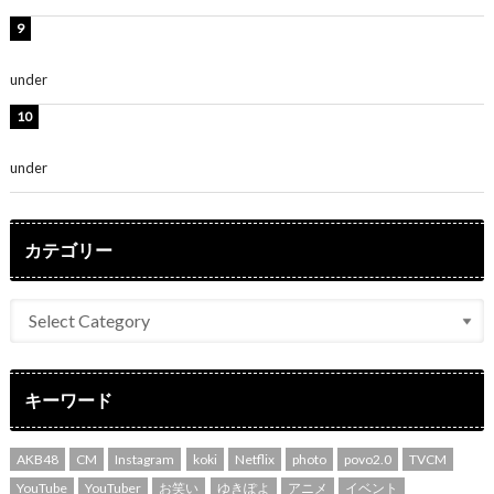
堀未央奈、6年ぶりとなる写真集発売を発表！「今まで
の集大成と、これからの決意が詰まった自信の一冊」
under
ENTERTAINMENT
吉川愛、艶やかな浴衣姿公開！「綺麗すぎ」「とっても
素敵」
under
ENTERTAINMENT
カテゴリー
キーワード
AKB48
CM
Instagram
koki
Netflix
photo
povo2.0
TVCM
YouTube
YouTuber
お笑い
ゆきぽよ
アニメ
イベント