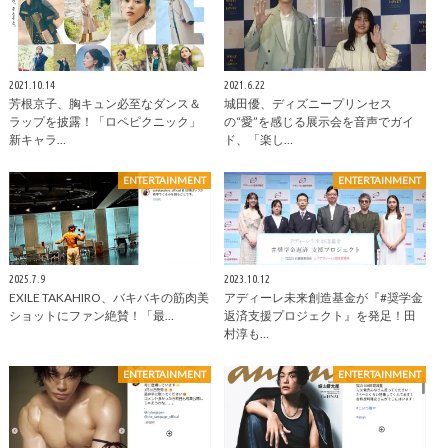
2021.10.14
2021.6.22
芳根京子、胸キュン必至なダンス＆
城田優、ディズニープリンセス
ラップを披露！「ロペピクニック」
の“愛”を感じる展⽰会を音声でガイ
新キャラ…
ド、「楽し…
ENTERTAINMENT
ENTERTAINMENT
2025.7.9
2023.10.12
EXILE TAKAHIRO、バキバキの筋肉美
アディーレ未来創造基金が『#奨学金
ショットにファン絶賛！「最…
返済支援プロジェクト』を発足！田
村淳も…
ENTERTAINMENT
ENTERTAINMENT