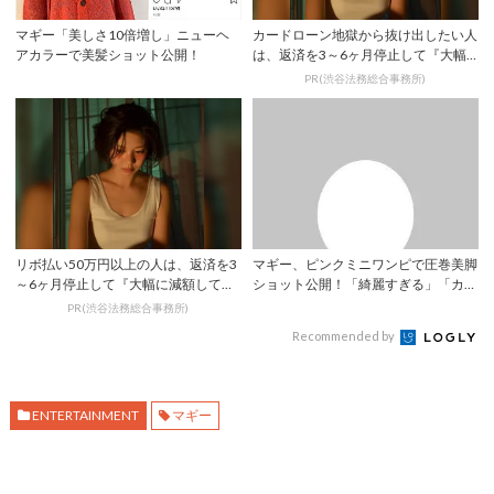
マギー「美しさ10倍増し」ニューヘ
カードローン地獄から抜け出したい人
アカラーで美髪ショット公開！
は、返済を3～6ヶ月停止して『大幅
に減額してか...
PR(渋谷法務総合事務所)
リボ払い50万円以上の人は、返済を3
マギー、ピンクミニワンピで圧巻美脚
～6ヶ月停止して『大幅に減額してか
ショット公開！「綺麗すぎる」「カッ
ら返済する...
コいい」 |...
PR(渋谷法務総合事務所)
Recommended by
ENTERTAINMENT
マギー