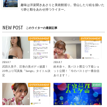
趣味は洋楽聞きあさりと美術館巡り。登山したり絵を描いた
り静と動をあわせ持つライター。
NEW POST
このライターの最新記事
ENTERTAINMENT
ENTERTAINMENT
2026.8.7
2026.8.7
武田久美子、圧巻の美ボディ披露！
鈴木奈々、美バスト際立つ下着ショ
23年ぶり写真集『Sango』タイトル決
ット公開！「今のバストが一番自信
定
あります！」
ENTERTAINMENT
EVENT