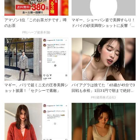
アマゾン1位「このお茶ガチです」噂
マギー、ショーパン姿で美脚すらり！
のお茶
ドバイの砂漠満喫ショットに反響「足
長！！！」「...
PR(ハーブ健康本舗)
マギー、パリで超ミニ丈の圧巻美脚シ
バイアグラは捨てた「65歳が45分で3
ョット披露！「セクシーで素敵」
回戦も余裕」1日31円で朝まで絶好
調！
PR(健商株式会社)