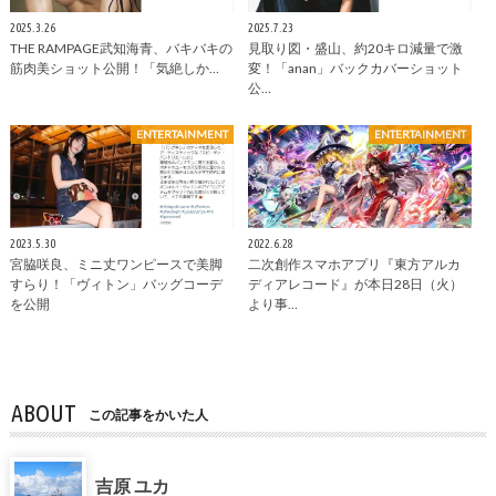
2025.3.26
2025.7.23
THE RAMPAGE武知海青、バキバキの
見取り図・盛山、約20キロ減量で激
筋肉美ショット公開！「気絶しか…
変！「anan」バックカバーショット
公…
ENTERTAINMENT
ENTERTAINMENT
2023.5.30
2022.6.28
宮脇咲良、ミニ丈ワンピースで美脚
二次創作スマホアプリ『東方アルカ
すらり！「ヴィトン」バッグコーデ
ディアレコード』が本日28日（火）
を公開
より事…
ABOUT
この記事をかいた人
吉原 ユカ