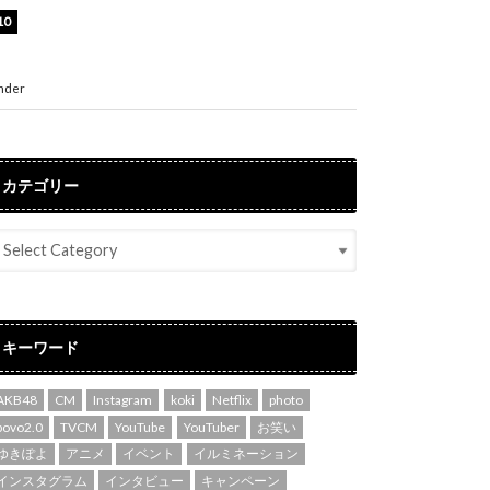
渡辺美優紀、美脚のミニワンピ衣装姿公開！
「可愛いぃ～」「みるきーのピンクコーデは最
強」
nder
ENTERTAINMENT
カテゴリー
キーワード
AKB48
CM
Instagram
koki
Netflix
photo
povo2.0
TVCM
YouTube
YouTuber
お笑い
ゆきぽよ
アニメ
イベント
イルミネーション
インスタグラム
インタビュー
キャンペーン