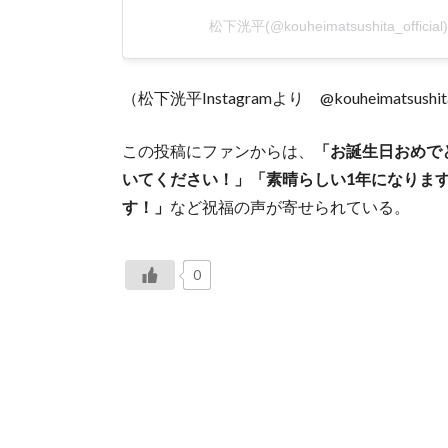
松下洸平(@kouheimatsushita_offi
（松下洸平Instagramより @kouheimatsushita_o
この投稿にファンからは、
「お誕生日おめで
いてください！」「素晴らしい1年になりま
す！」
など祝福の声が寄せられている。
0