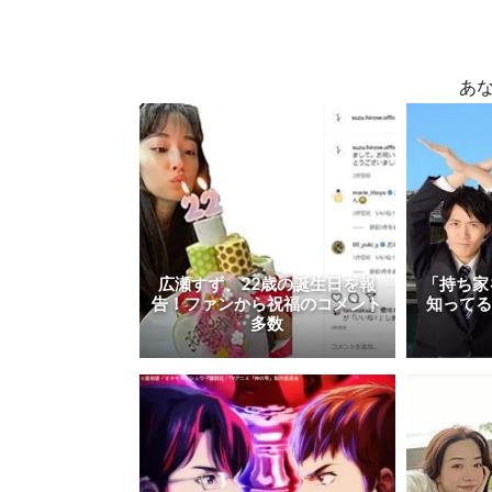
あ
広瀬すず、22歳の誕生日を報
「持ち家
告！ファンから祝福のコメント
知って
多数