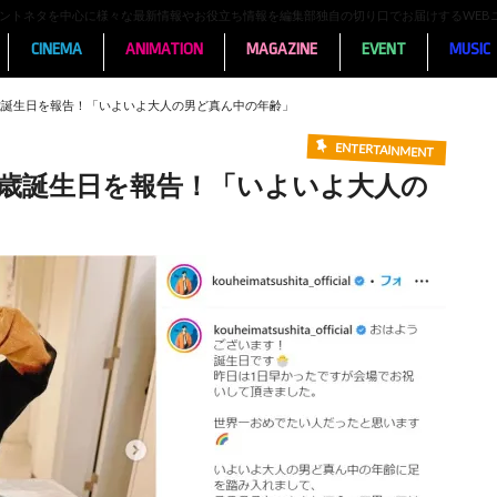
ンメントネタを中心に様々な最新情報やお役立ち情報を編集部独自の切り口でお届けするWEB
CINEMA
ANIMATION
MAGAZINE
EVENT
MUSIC
歳誕生日を報告！「いよいよ大人の男ど真ん中の年齢」
ENTERTAINMENT
6歳誕生日を報告！「いよいよ大人の