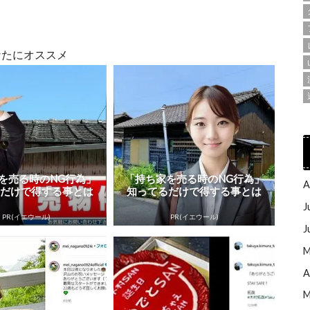
なたにオススメ
を売る時のNG行為」
「持ち家を売る時のNG行為」
A
るだけで得する事とは
知ってるだけで得する事とは
J
PR(イエウール)
PR(イエウール)
J
M
A
M