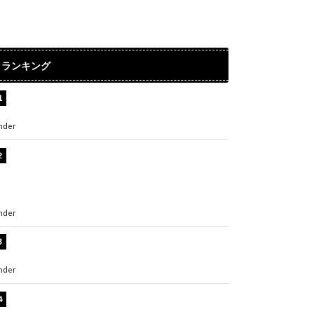
ランキング
水原希子、ビキニ姿の美ボディショット公開！
「天使！」「別格に可愛い」
nder
ENTERTAINMENT
【インタビュー】堀内まり菜＆宮本佳林＆杏ジ
ュリア＆及川結依「みんなでどこまで高い到達
点を目指せるかすごく楽しみです！」『スクー
ルアイドルミュージカル』
nder
ENTERTAINMENT
板野友美、水着姿の美ボディショット公開！
「スタイル抜群」「最高にセクシー」
nder
ENTERTAINMENT
横野すみれ、ビキニ姿のグラビアショット公
開！「美しい」「スタイル最高！」