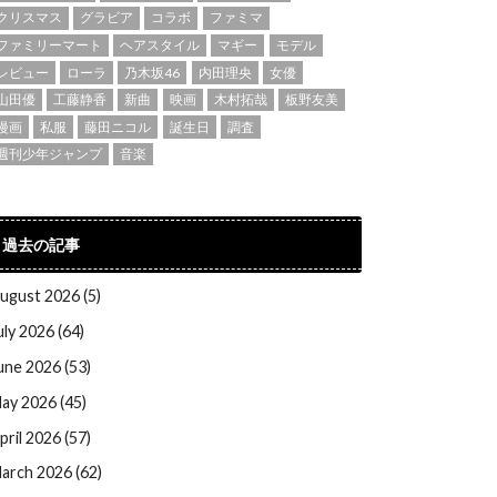
クリスマス
グラビア
コラボ
ファミマ
ファミリーマート
ヘアスタイル
マギー
モデル
レビュー
ローラ
乃木坂46
内田理央
女優
山田優
工藤静香
新曲
映画
木村拓哉
板野友美
漫画
私服
藤田ニコル
誕生日
調査
週刊少年ジャンプ
音楽
過去の記事
ugust 2026 (5)
uly 2026 (64)
une 2026 (53)
ay 2026 (45)
pril 2026 (57)
arch 2026 (62)