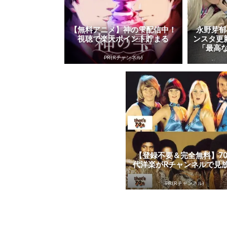
【無料アニメ】神の雫配信中！
永野芽郁
視聴で楽天ポイント貯まる
ンスタ更
「最高な
PR(Rチャンネル)
【登録不要＆完全無料】7
代洋楽がRチャンネルで見
PR(Rチャンネル)