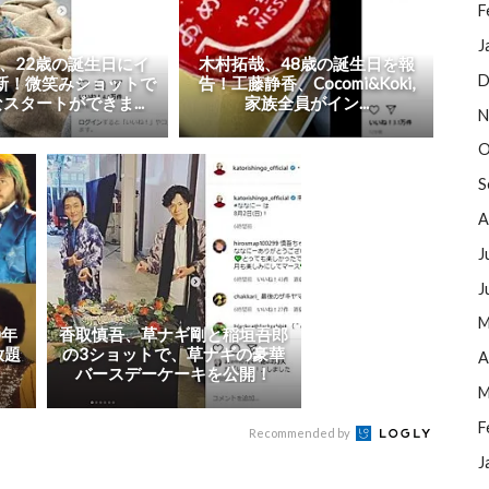
F
J
、22歳の誕生日にイ
木村拓哉、48歳の誕生日を報
D
新！微笑みショットで
告！工藤静香、Cocomi&Koki,
スタートができま...
家族全員がイン...
N
O
S
A
J
J
M
0年
香取慎吾、草ナギ剛と稲垣吾郎
放題
の3ショットで、草ナギの豪華
A
バースデーケーキを公開！
M
F
Recommended by
J