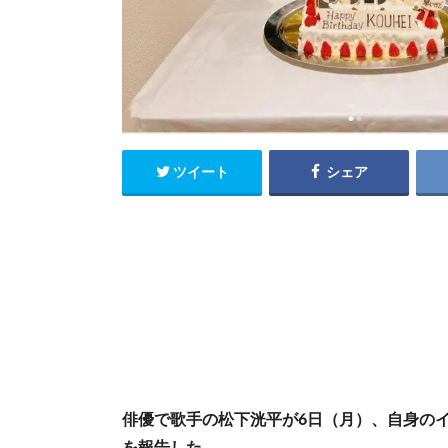
ツイート
シェア
俳優で歌手の松下洸平が6日（月）、自身の
を報告した。