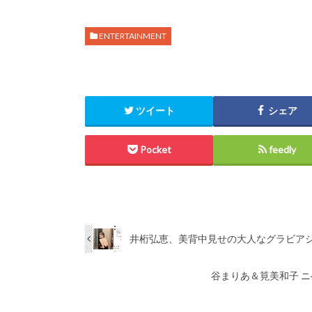
ENTERTAINMENT
ツイート
シェア
Pocket
feedly
井桁弘恵、美背中見せの大人なグラビア
谷まりあ＆筧美和子 ニ