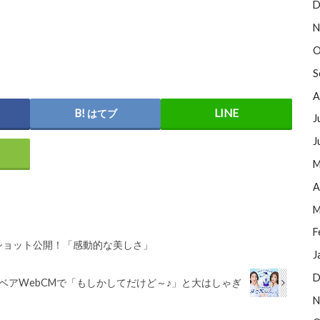
D
N
O
S
A
はてブ
J
J
M
A
M
F
ショット公開！「感動的な美しさ」
J
D
ベアWebCMで「もしかしてだけど～♪」と大はしゃぎ
N