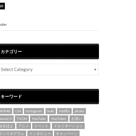
渡辺美優紀、美脚のミニワンピ衣装姿公開！
「可愛いぃ～」「みるきーのピンクコーデは最
強」
nder
ENTERTAINMENT
カテゴリー
キーワード
AKB48
CM
Instagram
koki
Netflix
photo
povo2.0
TVCM
YouTube
YouTuber
お笑い
ゆきぽよ
アニメ
イベント
イルミネーション
インスタグラム
インタビュー
キャンペーン