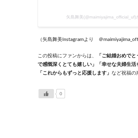
矢島舞美(@maimiyajima_official
（矢島舞美Instagramより ＠maimiyajima_offi
この投稿にファンからは、
「ご結婚おめでとう
で感慨深くとても嬉しい」「幸せな夫婦生活
「これからもずっと応援します」
など祝福の
0