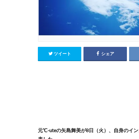
ツイート
シェア
元℃-uteの矢島舞美が8日（火）、自身の
表した。