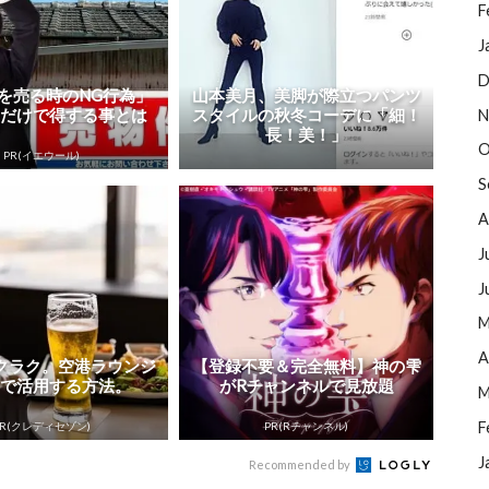
F
J
D
を売る時のNG行為」
山本美月、美脚が際立つパンツ
るだけで得する事とは
スタイルの秋冬コーデに「細！
N
長！美！」
O
PR(イエウール)
S
A
J
J
M
A
クラク。空港ラウンジ
【登録不要＆完全無料】神の雫
料で活用する方法。
がRチャンネルで見放題
M
F
PR(クレディセゾン)
PR(Rチャンネル)
J
Recommended by