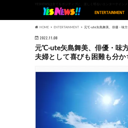
YESNEWSは全てをポジティブに、楽しく明るいエンターテイ
ENTERTAINMENT
HOME
ENTERTAINMENT
元℃-ute矢島舞美、俳優・
2022.11.08
元℃-ute矢島舞美、俳優・
夫婦として喜びも困難も分か