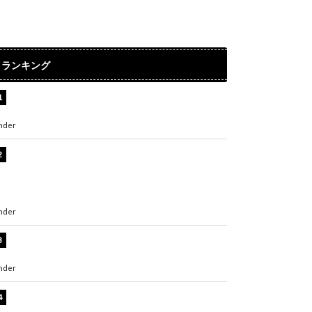
ランキング
水原希子、ビキニ姿の美ボディショット公開！
「天使！」「別格に可愛い」
nder
ENTERTAINMENT
【インタビュー】堀内まり菜＆宮本佳林＆杏ジ
ュリア＆及川結依「みんなでどこまで高い到達
点を目指せるかすごく楽しみです！」『スクー
ルアイドルミュージカル』
nder
ENTERTAINMENT
板野友美、水着姿の美ボディショット公開！
「スタイル抜群」「最高にセクシー」
nder
ENTERTAINMENT
横野すみれ、ビキニ姿のグラビアショット公
開！「美しい」「スタイル最高！」