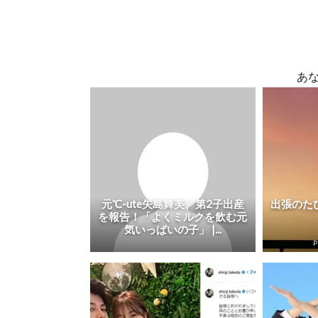
あ
元℃-ute矢島舞美、第2子出産
出張のた
を報告！「よくミルクを飲む元
気いっぱいの子」 |...