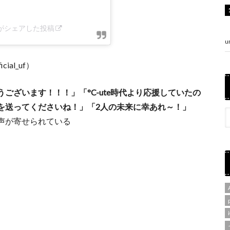
_uf)がシェアした投稿
u
cial_uf）
ございます！！！」「°C-ute時代より応援していたの
を送ってくださいね！」「2人の未来に幸あれ～！」
声が寄せられている