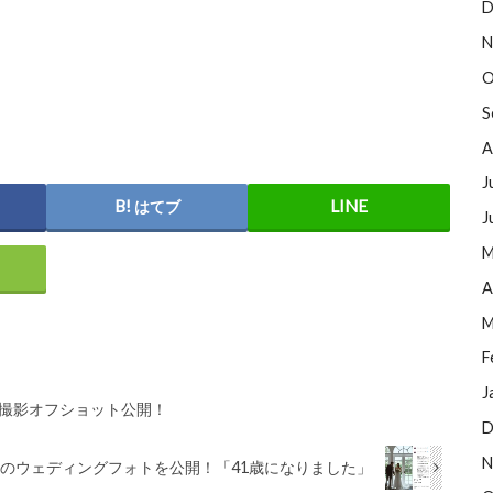
D
N
O
S
A
J
はてブ
J
M
A
M
F
J
の撮影オフショット公開！
D
N
のウェディングフォトを公開！「41歳になりました」