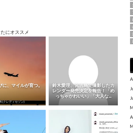
なたにオススメ
A
びに、マイルが育つ。
鈴木愛理、宮古島で撮影したカ
J
レンダー発売決定を報告！「め
っちゃかわいい」「大人な...
J
PR(クレディセゾン)
M
A
M