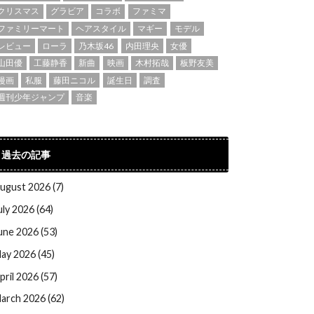
クリスマス
グラビア
コラボ
ファミマ
ファミリーマート
ヘアスタイル
マギー
モデル
レビュー
ローラ
乃木坂46
内田理央
女優
山田優
工藤静香
新曲
映画
木村拓哉
板野友美
漫画
私服
藤田ニコル
誕生日
調査
週刊少年ジャンプ
音楽
過去の記事
ugust 2026 (7)
uly 2026 (64)
une 2026 (53)
ay 2026 (45)
pril 2026 (57)
arch 2026 (62)