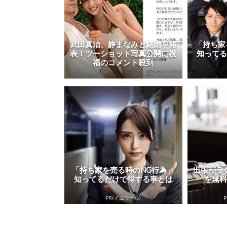
武田真治、静まなみと結婚を発
「持ち家
表！ツーショット写真公開に祝
知って
福のコメント殺到
「持ち家を売る時のNG行為」
出張がラ
知ってるだけで得する事とは
を無
PR(イエウール)