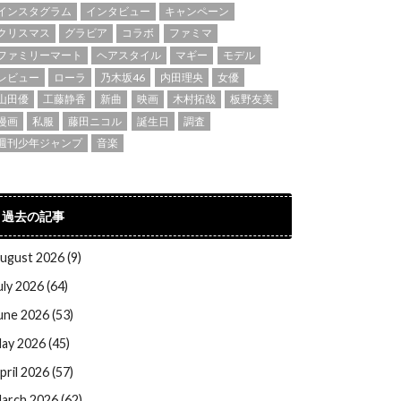
インスタグラム
インタビュー
キャンペーン
クリスマス
グラビア
コラボ
ファミマ
ファミリーマート
ヘアスタイル
マギー
モデル
レビュー
ローラ
乃木坂46
内田理央
女優
山田優
工藤静香
新曲
映画
木村拓哉
板野友美
漫画
私服
藤田ニコル
誕生日
調査
週刊少年ジャンプ
音楽
過去の記事
ugust 2026 (9)
uly 2026 (64)
une 2026 (53)
ay 2026 (45)
pril 2026 (57)
arch 2026 (62)