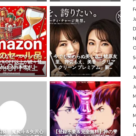
F
J
D
N
O
こんなセールやってた
今でも変わらぬ美しさ！蛯原友
S
0％OFF以上が続々登
里、押切もえ、美香 「クリア
mazonの本気が...
クリーン プレミアム」新...
A
PR(Amazon)
J
J
M
A
M
F
口葵、魔裟斗＆矢沢心
【登録不要＆完全無料】神の雫
J