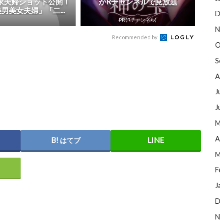
家夫婦ショット公開！
がRチャンネルで見放題
男美女夫婦」「二...
D
PR(Rチャンネル)
N
Recommended by
O
S
A
J
J
M
A
はてブ
M
F
J
D
N