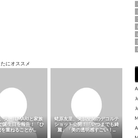
なたにオススメ
A
J
J
M
、夫・ILMARIと家族
蛯原友里、美肌全開のデコルテ
で誕生日を報告！「ひ
ショット公開！「いつまでも綺
A
を重ねることが...
麗」「美の透明感すごい！...
M