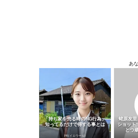
あ
「持ち家を売る時のNG行為」
蛯原友里
知ってるだけで得する事とは
ショット
とつ歳
PR(イエウール)