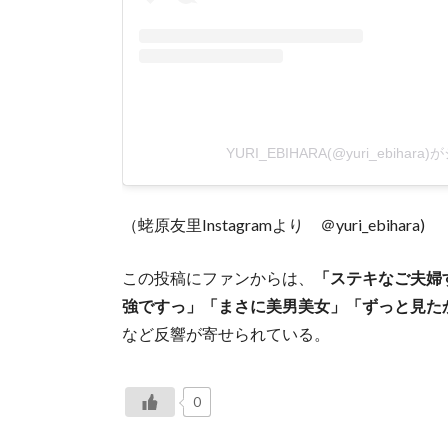
YURI_EBIHARA(@yuri_ebiha
（蛯原友里Instagramより ＠yuri_ebihara)
この投稿にファンからは、
「ステキなご夫婦
強ですっ」「まさに美男美女」「ずっと見た
など反響が寄せられている。
0