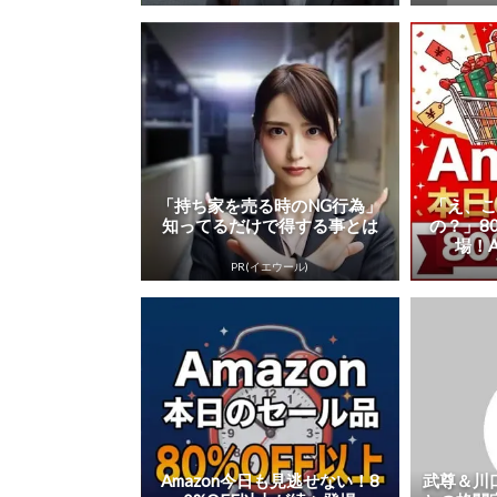
「持ち家を売る時のNG行為」
「え、
知ってるだけで得する事とは
の？」8
場！A
PR(イエウール)
Amazon今日も見逃せない！8
武尊＆川