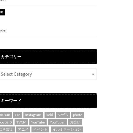
堀未央奈、6年ぶりとなる写真集発売を発表！
「今までの集大成と、これからの決意が詰まっ
た自信の一冊」
nder
ENTERTAINMENT
カテゴリー
キーワード
AKB48
CM
Instagram
koki
Netflix
photo
povo2.0
TVCM
YouTube
YouTuber
お笑い
ゆきぽよ
アニメ
イベント
イルミネーション