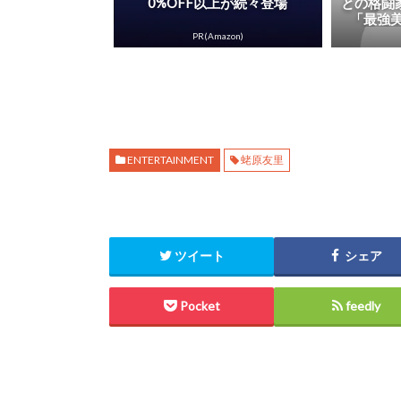
0%OFF以上が続々登場
との格闘
「最強美
PR(Amazon)
ENTERTAINMENT
蛯原友里
ツイート
シェア
Pocket
feedly