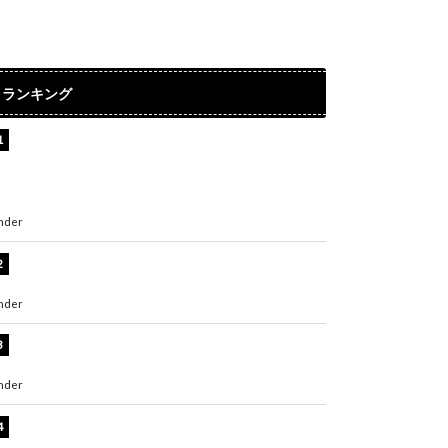
ランキング
【インタビュー】堀内まり菜＆宮本佳林＆杏ジ
ュリア＆及川結依「みんなでどこまで高い到達
点を目指せるかすごく楽しみです！」『スクー
ルアイドルミュージカル』
nder
ENTERTAINMENT
板野友美、水着姿の美ボディショット公開！
「スタイル抜群」「最高にセクシー」
nder
ENTERTAINMENT
横野すみれ、ビキニ姿のグラビアショット公
開！「美しい」「スタイル最高！」
nder
ENTERTAINMENT
板野友美、神スタイルのビキニショット公開！
「スタイルレベチすぎてやばい」