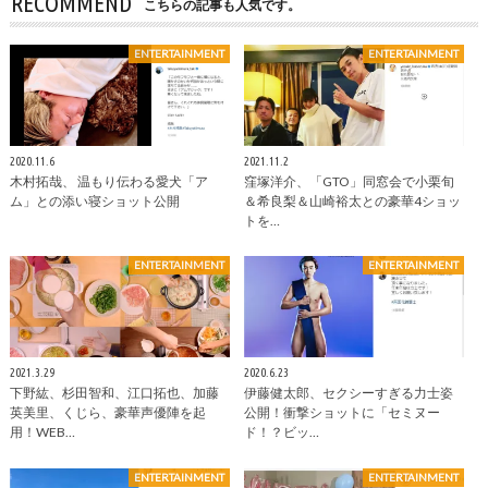
RECOMMEND
こちらの記事も人気です。
ENTERTAINMENT
ENTERTAINMENT
2020.11.6
2021.11.2
木村拓哉、 温もり伝わる愛犬「ア
窪塚洋介、「GTO」同窓会で小栗旬
ム」との添い寝ショット公開
＆希良梨＆山崎裕太との豪華4ショッ
トを…
ENTERTAINMENT
ENTERTAINMENT
2021.3.29
2020.6.23
下野紘、杉田智和、江口拓也、加藤
伊藤健太郎、セクシーすぎる力士姿
英美里、くじら、豪華声優陣を起
公開！衝撃ショットに「セミヌー
用！WEB…
ド！？ビッ…
ENTERTAINMENT
ENTERTAINMENT