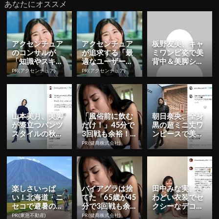
あなたにオススメ
アクセンチュア
アクセンチュア
板野友美、キャ
のコンサルが
が追求する「最
ミワンピ姿で美
「知識やスキ
適なユーザー接
背中＆美脚ショ
ル」より大切に
点」づくりの舞
ット公開！「赤
PR(アクセンチュア)
PR(アクセンチュア)
する視点
台裏
コーデ可愛い」
「どれも素...
山本美月、美脚
「風俗前に飲む
朝日奈央、全身
が際立つパンツ
だけ！」45分で
黒の超ミニ丈ワ
スタイルの秋冬
3回戦も余裕！9
ンピースで美脚
コーデに「細！
80円で朝まで絶
見せショット公
PR(健商株式会社)
長！美！」
好調
開！
楽しさいっぱ
バイアグラは捨
田中みな実、き
い！北海道・ニ
てた「65歳が45
わどい衣装でセ
セコで避暑の夏
分で3回戦も余
クシーなデコル
旅 絶景とアクテ
裕」1日31円で
テと美脚を公
PR(東急不動産)
PR(健商株式会社)