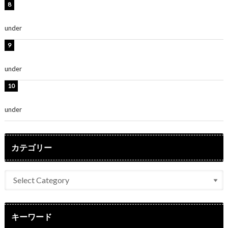
熊田曜子、圧巻美ボディのドレス姿公開！「妖艶な美し
さ」「女神」
under
ENTERTAINMENT
堀未央奈、6年ぶりとなる写真集発売を発表！「今まで
の集大成と、これからの決意が詰まった自信の一冊」
under
ENTERTAINMENT
吉川愛、艶やかな浴衣姿公開！「綺麗すぎ」「とっても
素敵」
under
ENTERTAINMENT
カテゴリー
キーワード