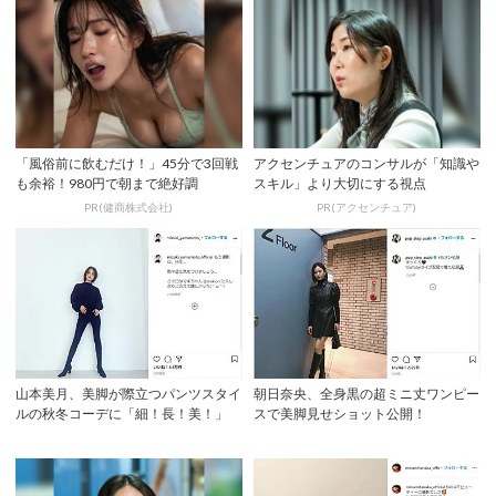
「風俗前に飲むだけ！」45分で3回戦
アクセンチュアのコンサルが「知識や
も余裕！980円で朝まで絶好調
スキル」より大切にする視点
PR(健商株式会社)
PR(アクセンチュア)
山本美月、美脚が際立つパンツスタイ
朝日奈央、全身黒の超ミニ丈ワンピー
ルの秋冬コーデに「細！長！美！」
スで美脚見せショット公開！