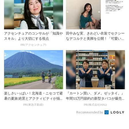
アクセンチュアのコンサルが「知識や
田中みな実、きわどい衣装でセクシー
スキル」より大切にする視点
なデコルテと美脚を公開！「可愛い過
ぎる」とファ...
PR(アクセンチュア)
楽しさいっぱい！北海道・ニセコで避
『カートン買い、ダメ。ゼッタイ。』
暑の夏旅 絶景とアクティビティが揃
年間11万円節約の新型タバコが爆売
う「ニセコ東...
れ
PR(東急不動産)
PR(株式会社HAL)
Recommended by