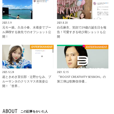
2025.5.9
2021.8.20
元モー娘。久住小春、水着姿でプー
白石麻衣、笑顔で29歳の誕生日を報
ル満喫する旅先でのオフショット公
告！可愛すぎる幼少期ショットも公
開！
開
ENTERTAINMENT
ENTERTAINMENT
2025.12.24
2021.12.15
超ときめき宣伝部・辻野かなみ、ブ
『BOOST CREATIVITY SESSION』の
ルーサンタのクリスマス衣装姿公
第三弾は歌舞伎俳優…
開！「世界…
ABOUT
この記事をかいた人