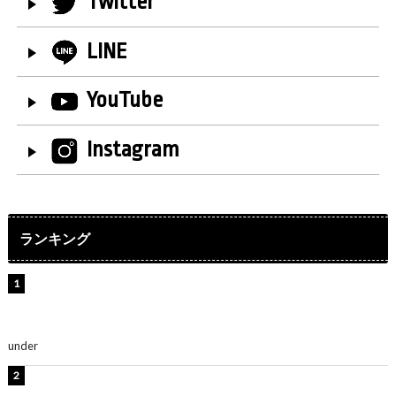
Twitter
LINE
YouTube
Instagram
ランキング
【インタビュー】堀内まり菜＆宮本佳林＆杏ジュリア＆
及川結依「みんなでどこまで高い到達点を目指せるかす
ごく楽しみです！」『スクールアイドルミュージカル』
under
ENTERTAINMENT
横野すみれ、ビキニ姿のグラビアショット公開！「美し