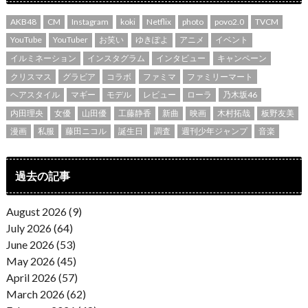
AKB48
CM
Instagram
koki
Netflix
photo
povo2.0
TVCM
YouTube
YouTuber
お笑い
ゆきぽよ
アニメ
イベント
イルミネーション
インスタグラム
インタビュー
キャンペーン
クリスマス
グラビア
コラボ
ファミマ
ファミリーマート
ヘアスタイル
マギー
モデル
レビュー
ローラ
乃木坂46
内田理央
女優
山田優
工藤静香
新曲
映画
木村拓哉
板野友美
漫画
私服
藤田ニコル
誕生日
調査
週刊少年ジャンプ
音楽
過去の記事
August 2026 (9)
July 2026 (64)
June 2026 (53)
May 2026 (45)
April 2026 (57)
March 2026 (62)