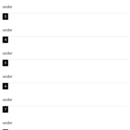
い」「スタイル最高！」
under
ENTERTAINMENT
板野友美、神スタイルのビキニショット公開！「スタイ
ルレベチすぎてやばい」
under
ENTERTAINMENT
岡田紗佳、美ボディ全開のグラビアショット公開！「撃
ち抜かれる美しさ」「色っぽい」
under
ENTERTAINMENT
西山茉希、夏全開な黒ビキニショット公開！「海似合い
ます」「スタイル抜群」
under
ENTERTAINMENT
時東ぁみ、白ビキニの美ボディショット公開！「最高」
「無邪気で可愛い」
under
ENTERTAINMENT
渡辺美優紀、美脚のミニワンピ衣装姿公開！「可愛いぃ
～」「みるきーのピンクコーデは最強」
under
ENTERTAINMENT