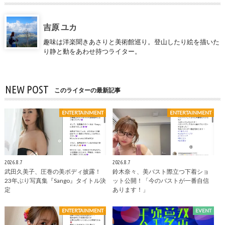
吉原 ユカ
趣味は洋楽聞きあさりと美術館巡り。登山したり絵を描いた
り静と動をあわせ持つライター。
NEW POST
このライターの最新記事
ENTERTAINMENT
ENTERTAINMENT
2026.8.7
2026.8.7
武田久美子、圧巻の美ボディ披露！
鈴木奈々、美バスト際立つ下着ショ
23年ぶり写真集『Sango』タイトル決
ット公開！「今のバストが一番自信
定
あります！」
ENTERTAINMENT
EVENT