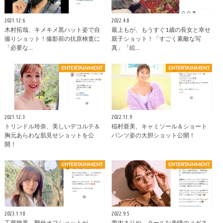
2021.12.6
2022.4.8
木村拓哉、キメキメ黒ハット姿で自
最上もが、もうすぐ1歳の長女と幸せ
撮りショット！撮影前の抗原検査に
親子ショット！「すごく素敵な写
「必要な…
真」「絵…
ENTERTAINMENT
ENTERTAINMENT
2021.12.3
2022.11.9
トリンドル玲奈、美しいデコルテ＆
稲村亜美、キャミソール＆ショート
胸元あらわな肌見せショットを公
パンツ姿の大胆ショット公開！
開！
ENTERTAINMENT
ENTERTAINMENT
2023.1.10
2022.9.5
工藤静香、野外オフショットが
西内まりや、クールな表情のメガネ