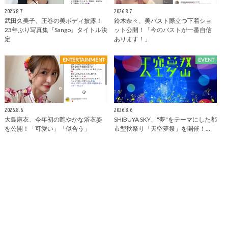
2026.8.7
2026.8.7
武田久美子、圧巻の美ボディ披露！
鈴木奈々、美バスト際立つ下着ショ
23年ぶり写真集『Sango』タイトル決
ット公開！「今のバストが一番自信
定
あります！」
ENTERTAINMENT
EVENT
2026.8.6
2026.8.6
大島麻衣、今年初の艶やかな浴衣姿
SHIBUYA SKY、"夢"をテーマにした都
を公開！「可愛い」「似合う」
市型秋祭り「天空夢祭」を開催！…