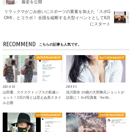
服姿を公開
リラックマがごみ拾いにスポーツの要素を加えた「スポG
OMI」とコラボ！ 全国を縦断する大型イベントとして8月
にスタート
RECOMMEND
こちらの記事も人気です。
ENTERTAINMENT
ENTERTAINMENT
2021.8.30
2019.9.3
山田優、スケスケトップスの私服シ
浅川梨奈 20歳の大胆胸元ショットが
ョット！3児の母とは思えぬ美スタイ
話題に！ 3rd写真集「Re:Bi…
ル公開
ENTERTAINMENT
ENTERTAINMENT