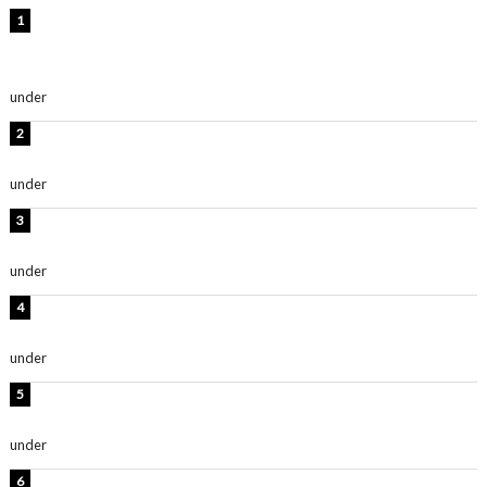
【インタビュー】堀内まり菜＆宮本佳林＆杏ジュリア＆
及川結依「みんなでどこまで高い到達点を目指せるかす
ごく楽しみです！」『スクールアイドルミュージカル』
under
ENTERTAINMENT
横野すみれ、ビキニ姿のグラビアショット公開！「美し
い」「スタイル最高！」
under
ENTERTAINMENT
板野友美、神スタイルのビキニショット公開！「スタイ
ルレベチすぎてやばい」
under
ENTERTAINMENT
岡田紗佳、美ボディ全開のグラビアショット公開！「撃
ち抜かれる美しさ」「色っぽい」
under
ENTERTAINMENT
西山茉希、夏全開な黒ビキニショット公開！「海似合い
ます」「スタイル抜群」
under
ENTERTAINMENT
時東ぁみ、白ビキニの美ボディショット公開！「最高」