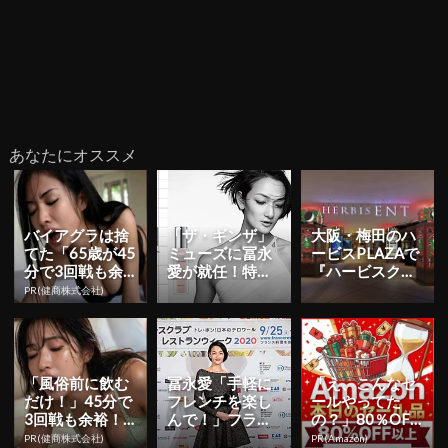
あなたにオススメ
バイアグラは捨
「ザ・ギンザ」
大阪・梅田のハ
てた「65歳が45
ミューズに冨永
ービスPLAZAで
分で3回戦も余
愛が就任！特注
『ハービスクリ
裕」980円で朝
ドレスを着用し
スマスフェア』
PR(健商株式会社)
まで絶好調！
た新CMも公開
が11/6より開
催！...
「風俗前に飲む
冨永愛「⼿軽に
「え、こんなセ
だけ！」45分で
フレンチを楽し
ールやってた
3回戦も余裕！9
んで！」フラン
の？」80％OFF
80円で朝まで絶
スレストランウ
以上が続々登
PR(健商株式会社)
PR(Amazon)