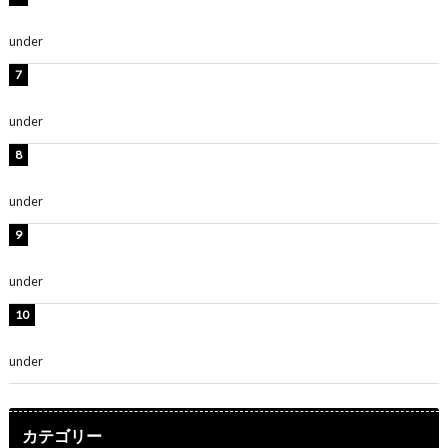
「無邪気で可愛い」
under
ENTERTAINMENT
渡辺美優紀、美脚のミニワンピ衣装姿公開！「可愛いぃ
～」「みるきーのピンクコーデは最強」
under
ENTERTAINMENT
熊田曜子、圧巻美ボディのドレス姿公開！「妖艶な美し
さ」「女神」
under
ENTERTAINMENT
堀未央奈、6年ぶりとなる写真集発売を発表！「今まで
の集大成と、これからの決意が詰まった自信の一冊」
under
ENTERTAINMENT
吉川愛、艶やかな浴衣姿公開！「綺麗すぎ」「とっても
素敵」
under
ENTERTAINMENT
カテゴリー