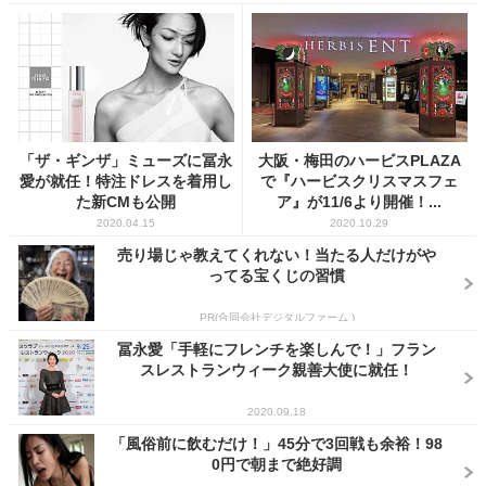
「ザ・ギンザ」ミューズに冨永
大阪・梅田のハービスPLAZA
愛が就任！特注ドレスを着用し
で『ハービスクリスマスフェ
た新CMも公開
ア』が11/6より開催！...
2020.04.15
2020.10.29
売り場じゃ教えてくれない！当たる人だけがや
ってる宝くじの習慣
PR(合同会社デジタルファーム )
冨永愛「⼿軽にフレンチを楽しんで！」フラン
スレストランウィーク親善大使に就任！
2020.09.18
「風俗前に飲むだけ！」45分で3回戦も余裕！98
0円で朝まで絶好調