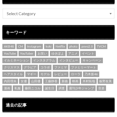
キーワード
AKB48
CM
Instagram
koki
Netflix
photo
povo2.0
TVCM
YouTube
YouTuber
お笑い
ゆきぽよ
アニメ
イベント
イルミネーション
インスタグラム
インタビュー
キャンペーン
クリスマス
グラビア
コラボ
ファミマ
ファミリーマート
ヘアスタイル
マギー
モデル
レビュー
ローラ
乃木坂46
内田理央
女優
山田優
工藤静香
新曲
映画
木村拓哉
板野友美
漫画
私服
藤田ニコル
誕生日
調査
週刊少年ジャンプ
音楽
過去の記事