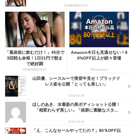
PR(健商株式会社)
「風俗前に飲むだけ！」45分で
Amazon今日も見逃せない！8
3回戦も余裕！1日31円で朝ま
0%OFF以上が続々登場
で絶好調
PR(健商株式会社)
PR(Amazon)
山田優、シースルーで美背中見せ！ブラックド
レス姿を公開「とっても美しい」
2023.09.06
ほしのあき、水着姿の美ボディショット公開！
「相変わらず美しい」「抜群に素敵なスタ...
2025.04.30
「え、こんなセールやってたの？」80％OFF以