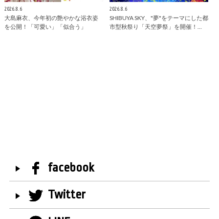
2026.8.6
2026.8.6
大島麻衣、今年初の艶やかな浴衣姿
SHIBUYA SKY、"夢"をテーマにした都
を公開！「可愛い」「似合う」
市型秋祭り「天空夢祭」を開催！…
facebook
Twitter