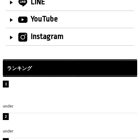
LINE
YouTube
Instagram
ランキング
【インタビュー】堀内まり菜＆宮本佳林＆杏ジュリア＆
及川結依「みんなでどこまで高い到達点を目指せるかす
ごく楽しみです！」『スクールアイドルミュージカル』
under
ENTERTAINMENT
板野友美、水着姿の美ボディショット公開！「スタイル
抜群」「最高にセクシー」
under
ENTERTAINMENT