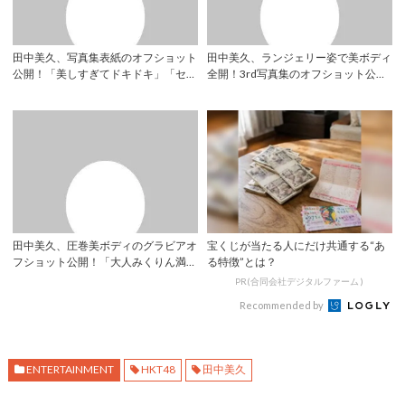
田中美久、写真集表紙のオフショット
田中美久、ランジェリー姿で美ボディ
公開！「美しすぎてドキドキ」「セク
全開！3rd写真集のオフショット公開
シーで最高」...
「3月9日...
田中美久、圧巻美ボディのグラビアオ
宝くじが当たる人にだけ共通する“あ
フショット公開！「大人みくりん満
る特徴”とは？
載」「セクシー...
PR(合同会社デジタルファーム )
Recommended by
ENTERTAINMENT
HKT48
田中美久