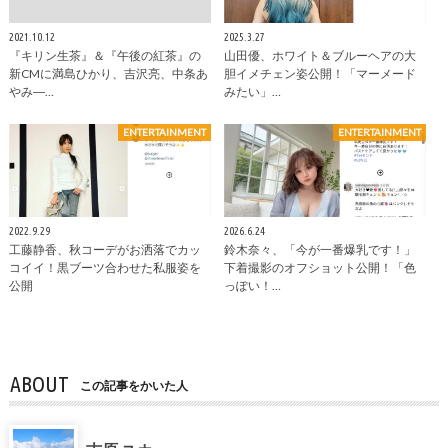
2021.10.12
2025.3.27
『キリン生茶』＆『午後の紅茶』の
山田優、ホワイト＆ブルーヘアの大
新CMに満島ひかり、吉沢亮、中条あ
胆イメチェン姿公開！「マーメード
やみ―…
みたい」…
ENTERTAINMENT
ENTERTAINMENT
2022.9.29
2026.6.24
工藤静香、秋コーデがお洒落でカッ
鈴木奈々、「今が一番爆乳です！」
コイイ！黒ブーツ合わせた私服姿を
下着撮影のオフショット公開！「色
公開
っぽい！…
ABOUT
この記事をかいた人