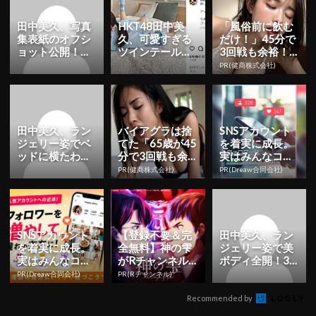
田中美久、写真
HKT48田中美
「風俗前に飲む
集表紙のオフシ
久、可愛すぎる
だけ！」45分で
ョット公開！
ツインテール＆
3回戦も余裕！1
「美しすぎてド
シャツ姿のオフ
日31円で朝まで
PR(健商株式会社)
キドキ」「セク
ショット公開！
絶好調
シーで最高」...
田中美久、ラン
バイアグラは捨
SNSアカウント
ジェリー姿でベ
てた「65歳が45
を着実に成長。
ッドに横たわる
分で3回戦も余
実はみんなココ
ショット公開！
裕」980円で朝
使ってます。
PR(健商株式会社)
PR(Dreaw合同会社)
「スタイル良く
まで絶好調！
て素敵」「...
SNSアカウント
【登録不要＆完
田中美久、ラン
を着実に成長。
全無料】神の雫
ジェリー姿で美
実はみんなココ
がRチャンネル
ボディ全開！3rd
使ってます。
で見放題
写真集のオフシ
PR(Dreaw合同会社)
PR(Rチャンネル)
ョット公開「3
月9日...
Recommended by