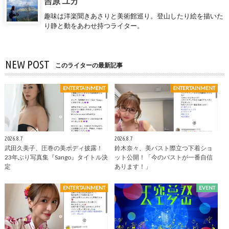
吉原 ユカ
趣味は洋楽聞きあさりと美術館巡り。登山したり絵を描いた
り静と動をあわせ持つライター。
NEW POST
このライターの最新記事
ENTERTAINMENT
ENTERTAINMENT
2026.8.7
2026.8.7
武田久美子、圧巻の美ボディ披露！
鈴木奈々、美バスト際立つ下着ショ
23年ぶり写真集『Sango』タイトル決
ット公開！「今のバストが一番自信
定
あります！」
ENTERTAINMENT
EVENT