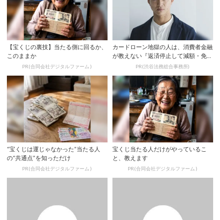
【宝くじの裏技】当たる側に回るか、
カードローン地獄の人は、消費者金融
このままか
が教えない『返済停止して減額・免除
する方法』で...
PR(合同会社デジタルファーム )
PR(渋谷法務総合事務所)
“宝くじは運じゃなかった”当たる人
宝くじ当たる人だけがやっているこ
の“共通点”を知っただけ
と、教えます
PR(合同会社デジタルファーム )
PR(合同会社デジタルファーム )