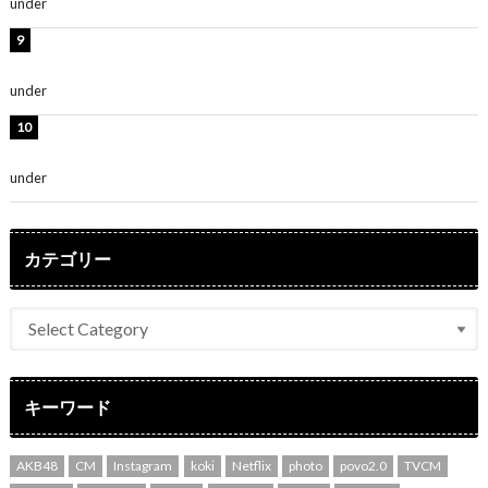
under
ENTERTAINMENT
熊田曜子、圧巻美ボディのドレス姿公開！「妖艶な美し
さ」「女神」
under
ENTERTAINMENT
堀未央奈、6年ぶりとなる写真集発売を発表！「今まで
の集大成と、これからの決意が詰まった自信の一冊」
under
ENTERTAINMENT
カテゴリー
キーワード
AKB48
CM
Instagram
koki
Netflix
photo
povo2.0
TVCM