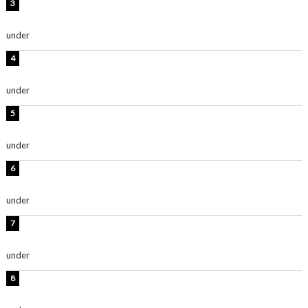
横野すみれ、ビキニ姿のグラビアショット公開！「美し
い」「スタイル最高！」
under
ENTERTAINMENT
板野友美、神スタイルのビキニショット公開！「スタイ
ルレベチすぎてやばい」
under
ENTERTAINMENT
西山茉希、夏全開な黒ビキニショット公開！「海似合い
ます」「スタイル抜群」
under
ENTERTAINMENT
岡田紗佳、美ボディ全開のグラビアショット公開！「撃
ち抜かれる美しさ」「色っぽい」
under
ENTERTAINMENT
時東ぁみ、白ビキニの美ボディショット公開！「最高」
「無邪気で可愛い」
under
ENTERTAINMENT
渡辺美優紀、美脚のミニワンピ衣装姿公開！「可愛いぃ
～」「みるきーのピンクコーデは最強」