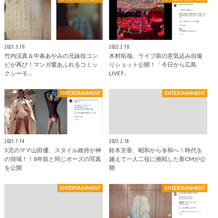
2021.3.19
2022.2.10
竹内涼真＆中条あやみの兄妹役コン
木村拓哉、ライブ前の意気込み自撮
ビが再び！マンガ愛あふれるコミッ
りショット公開！「今日から広島
クシーモ…
LIVE‼︎」
ENTERTAINMENT
ENTERTAINMENT
2021.7.14
2025.2.18
3児のママ山田優、スタイル維持が神
鈴木京香、昭和から令和へ！時代を
の領域！！8年前と同じポーズの写真
越えて一人二役に挑戦した新CMが公
を公開
開
ENTERTAINMENT
ENTERTAINMENT