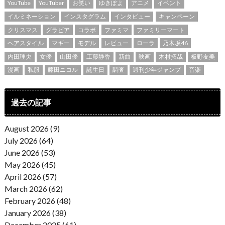
YouTube
YouTuber
お笑い
ゆきぽよ
アニメ
イベント
イルミネーション
インスタグラム
インタビュー
キャンペーン
クリスマス
グラビア
コラボ
ファミマ
ファミリーマート
ヘアスタイル
マギー
モデル
レビュー
ローラ
乃木坂46
内田理央
女優
山田優
工藤静香
新曲
映画
木村拓哉
板野友美
漫画
私服
藤田ニコル
誕生日
調査
週刊少年ジャンプ
音楽
過去の記事
August 2026 (9)
July 2026 (64)
June 2026 (53)
May 2026 (45)
April 2026 (57)
March 2026 (62)
February 2026 (48)
January 2026 (38)
December 2025 (61)