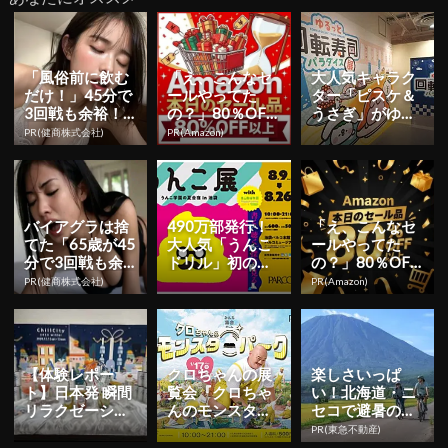
「風俗前に飲む
「え、こんなセ
大人気キャラク
だけ！」45分で
ールやってた
ター「ピスケ＆
3回戦も余裕！1
の？」80％OFF
うさぎ」がゆ
日31円で朝まで
以上が続々登
る〜いお寿司
PR(健商株式会社)
PR(Amazon)
絶好調
場！Amazonの本
に！『ゆるっと
気が...
回転寿司パラ
ダ...
バイアグラは捨
490万部発行！
「え、こんなセ
てた「65歳が45
大人気「うんこ
ールやってた
分で3回戦も余
ドリル」初の展
の？」80％OFF
裕」980円で朝
覧会が池袋パル
以上が続々登
PR(健商株式会社)
PR(Amazon)
まで絶好調！
コにて8月9日
場！Amazonの本
（金）～...
気が...
【体験レポー
クロちゃんの展
楽しさいっぱ
ト】日本発 瞬間
覧会『クロちゃ
い！北海道・ニ
リラクゼーショ
んのモンスター
セコで避暑の夏
ンドリンク「CH
パーク』池袋PA
旅 絶景とアクテ
PR(東急不動産)
ILL OUT」が誕
RCOで開催決
ィビティが揃う