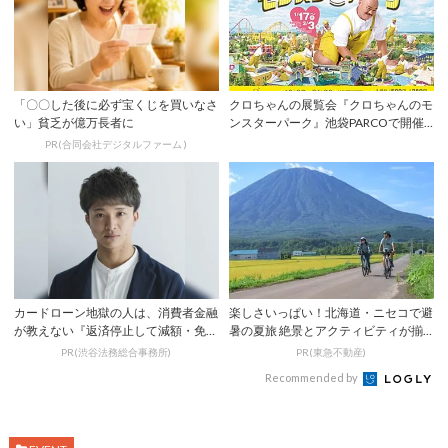
「〇〇した後に必ず宝くじを買いなさ
クロちゃんの展覧会『クロちゃんのモ
い」貧乏が億万長者に
ンスターパーク』池袋PARCOで開催
決定！
PR(合同会社デジタルファーム )
カードローン地獄の人は、消費者金融
楽しさいっぱい！北海道・ニセコで避
が教えない『返済停止して減額・免除
暑の夏旅 絶景とアクティビティが揃
する方法』で...
う「ニセコ東...
PR(渋谷法務総合事務所)
PR(東急不動産)
Recommended by