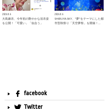
2026.8.6
2026.8.6
大島麻衣、今年初の艶やかな浴衣姿
SHIBUYA SKY、"夢"をテーマにした都
を公開！「可愛い」「似合う」
市型秋祭り「天空夢祭」を開催！…
facebook
Twitter