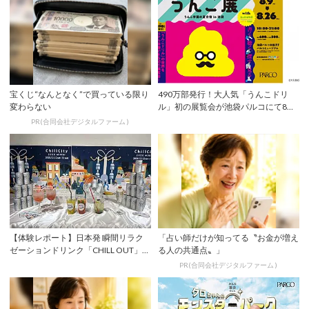
宝くじ“なんとなく”で買っている限り
490万部発行！大人気「うんこドリ
変わらない
ル」初の展覧会が池袋パルコにて8月
9日（金）～...
PR(合同会社デジタルファーム )
【体験レポート】日本発 瞬間リラク
「占い師だけが知ってる〝お金が増え
ゼーションドリンク「CHILL OUT」が
る人の共通点〟」
誕生...
PR(合同会社デジタルファーム )