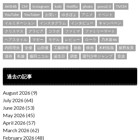
AKB48
CM
Instagram
koki
Netflix
photo
povo2.0
TVCM
YouTube
YouTuber
お笑い
ゆきぽよ
アニメ
イベント
イルミネーション
インスタグラム
インタビュー
キャンペーン
クリスマス
グラビア
コラボ
ファミマ
ファミリーマート
ヘアスタイル
マギー
モデル
レビュー
ローラ
乃木坂46
内田理央
女優
山田優
工藤静香
新曲
映画
木村拓哉
板野友美
漫画
私服
藤田ニコル
誕生日
調査
週刊少年ジャンプ
音楽
過去の記事
August 2026 (9)
July 2026 (64)
June 2026 (53)
May 2026 (45)
April 2026 (57)
March 2026 (62)
February 2026 (48)