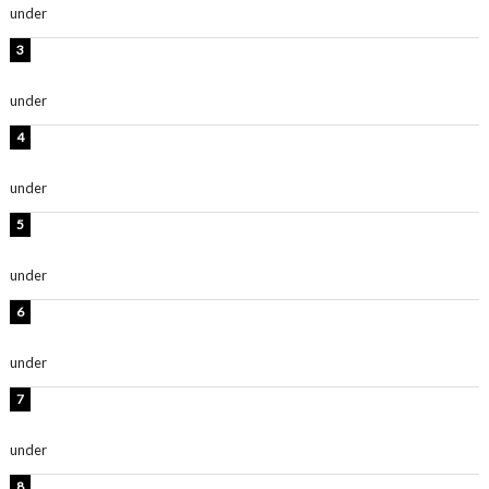
under
ENTERTAINMENT
横野すみれ、ビキニ姿のグラビアショット公開！「美し
い」「スタイル最高！」
under
ENTERTAINMENT
板野友美、神スタイルのビキニショット公開！「スタイ
ルレベチすぎてやばい」
under
ENTERTAINMENT
西山茉希、夏全開な黒ビキニショット公開！「海似合い
ます」「スタイル抜群」
under
ENTERTAINMENT
岡田紗佳、美ボディ全開のグラビアショット公開！「撃
ち抜かれる美しさ」「色っぽい」
under
ENTERTAINMENT
時東ぁみ、白ビキニの美ボディショット公開！「最高」
「無邪気で可愛い」
under
ENTERTAINMENT
渡辺美優紀、美脚のミニワンピ衣装姿公開！「可愛いぃ