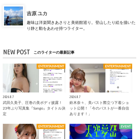
吉原 ユカ
趣味は洋楽聞きあさりと美術館巡り。登山したり絵を描いた
り静と動をあわせ持つライター。
NEW POST
このライターの最新記事
ENTERTAINMENT
ENTERTAINMENT
2026.8.7
2026.8.7
武田久美子、圧巻の美ボディ披露！
鈴木奈々、美バスト際立つ下着ショ
23年ぶり写真集『Sango』タイトル決
ット公開！「今のバストが一番自信
定
あります！」
ENTERTAINMENT
EVENT