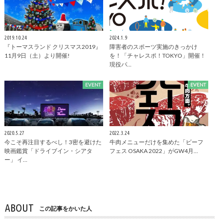
2019.10.24
2024.1.9
『トーマスランド クリスマス2019』
障害者のスポーツ実施のきっかけ
11月9日（土）より開催!
を！「チャレスポ！TOKYO」開催！
現役パ…
EVENT
EVENT
2020.5.27
2022.3.24
今こそ再注目するべし！3密を避けた
牛肉メニューだけを集めた「ビーフ
映画鑑賞「ドライブイン・シアタ
フェス OSAKA 2022」がGW4月…
ー」 イ…
ABOUT
この記事をかいた人