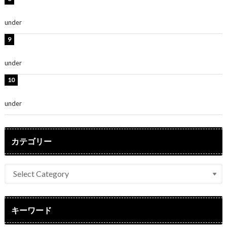
～」「みるきーのピンクコーデは最強」
under
ENTERTAINMENT
熊田曜子、圧巻美ボディのドレス姿公開！「妖艶な美し
さ」「女神」
under
ENTERTAINMENT
堀未央奈、6年ぶりとなる写真集発売を発表！「今まで
の集大成と、これからの決意が詰まった自信の一冊」
under
ENTERTAINMENT
カテゴリー
キーワード