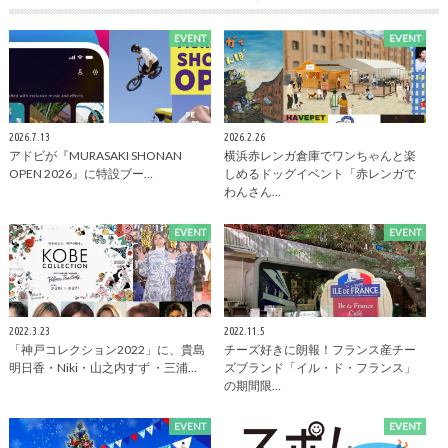
EVENT
EVENT
2026.7.13
2026.2.26
アドビが『MURASAKI SHONAN
横浜赤レンガ倉庫でワンちゃんと楽
OPEN 2026』に特設ブー…
しめるドッグイベント「赤レンガで
わんさん…
EVENT
EVENT
2022.3.23
2022.11.5
「神戸コレクション2022」に、貴島
チーズ好きに朗報！フランス産チー
明日香・Niki・山之内すず ・三浦…
ズブランド「イル・ド・フランス」
の期間限…
EVENT
EVENT