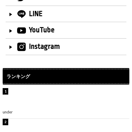
LINE
YouTube
Instagram
ランキング
【インタビュー】堀内まり菜＆宮本佳林＆杏ジュリア＆
及川結依「みんなでどこまで高い到達点を目指せるかす
ごく楽しみです！」『スクールアイドルミュージカル』
under
ENTERTAINMENT
板野友美、水着姿の美ボディショット公開！「スタイル
抜群」「最高にセクシー」