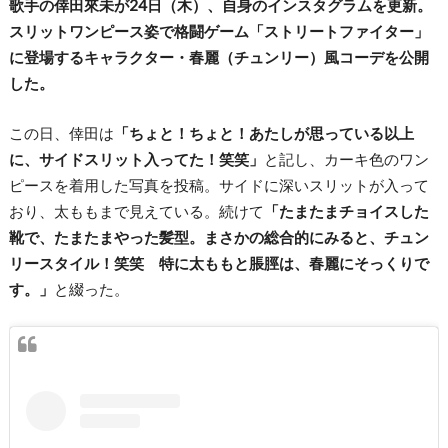
歌手の倖田來未が24日（木）、自身のインスタグラムを更新。
スリットワンピース姿で格闘ゲーム「ストリートファイター」
に登場するキャラクター・春麗（チュンリー）風コーデを公開
した。
この日、倖田は
「ちょと！ちょと！あたしが思っている以上
に、サイドスリット入ってた！笑笑」
と記し、カーキ色のワン
ピースを着用した写真を投稿。サイドに深いスリットが入って
おり、太ももまで見えている。続けて
「たまたまチョイスした
靴で、たまたまやった髪型。まさかの総合的にみると、チュン
リースタイル！笑笑 特に太ももと脹脛は、春麗にそっくりで
す。」
と綴った。