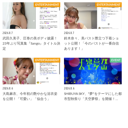
ENTERTAINMENT
ENTERTAINMENT
2026.8.7
2026.8.7
武田久美子、圧巻の美ボディ披露！
鈴木奈々、美バスト際立つ下着ショ
23年ぶり写真集『Sango』タイトル決
ット公開！「今のバストが一番自信
定
あります！」
ENTERTAINMENT
EVENT
2026.8.6
2026.8.6
大島麻衣、今年初の艶やかな浴衣姿
SHIBUYA SKY、"夢"をテーマにした都
を公開！「可愛い」「似合う」
市型秋祭り「天空夢祭」を開催！…