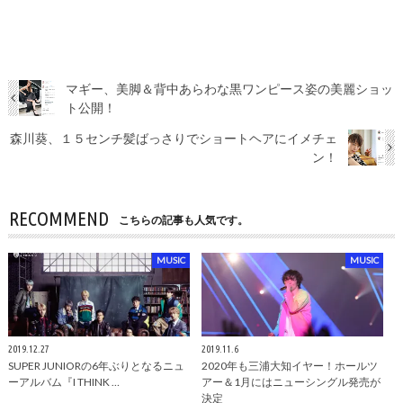
マギー、美脚＆背中あらわな黒ワンピース姿の美麗ショッ
ト公開！
森川葵、１５センチ髪ばっさりでショートヘアにイメチェ
ン！
RECOMMEND
こちらの記事も人気です。
MUSIC
MUSIC
2019.12.27
2019.11.6
SUPER JUNIORの6年ぶりとなるニュ
2020年も三浦大知イヤー！ホールツ
ーアルバム『I THINK …
アー＆1月にはニューシングル発売が
決定