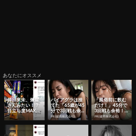
あなたにオススメ
倖田來未、煉獄
バイアグラは捨
「風俗前に飲む
さんみたい！？
てた「65歳が45
だけ！」45分で
目立ち度MAXな
分で3回戦も余
3回戦も余裕！9
私服で秋葉原に
裕」980円で朝
80円で朝まで絶
PR(健商株式会社)
PR(健商株式会社)
降臨
まで絶好調！
好調