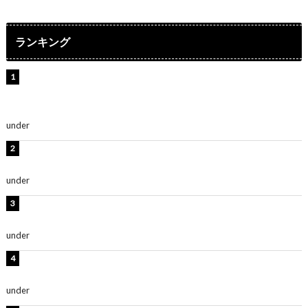
ランキング
【インタビュー】堀内まり菜＆宮本佳林＆杏ジュリア＆
及川結依「みんなでどこまで高い到達点を目指せるかす
ごく楽しみです！」『スクールアイドルミュージカル』
under
ENTERTAINMENT
板野友美、水着姿の美ボディショット公開！「スタイル
抜群」「最高にセクシー」
under
ENTERTAINMENT
横野すみれ、ビキニ姿のグラビアショット公開！「美し
い」「スタイル最高！」
under
ENTERTAINMENT
板野友美、神スタイルのビキニショット公開！「スタイ
ルレベチすぎてやばい」
under
ENTERTAINMENT