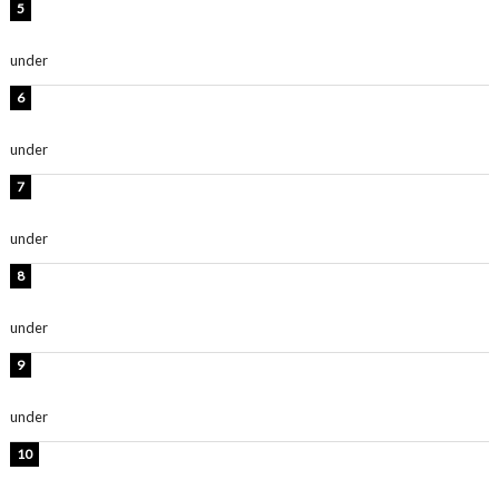
西山茉希、夏全開な黒ビキニショット公開！「海似合い
ます」「スタイル抜群」
under
ENTERTAINMENT
岡田紗佳、美ボディ全開のグラビアショット公開！「撃
ち抜かれる美しさ」「色っぽい」
under
ENTERTAINMENT
時東ぁみ、白ビキニの美ボディショット公開！「最高」
「無邪気で可愛い」
under
ENTERTAINMENT
渡辺美優紀、美脚のミニワンピ衣装姿公開！「可愛いぃ
～」「みるきーのピンクコーデは最強」
under
ENTERTAINMENT
熊田曜子、圧巻美ボディのドレス姿公開！「妖艶な美し
さ」「女神」
under
ENTERTAINMENT
堀未央奈、6年ぶりとなる写真集発売を発表！「今まで
の集大成と、これからの決意が詰まった自信の一冊」