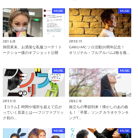
MUSIC
MUSIC
2021.6.28
2019.8.19
倖田來未、お洒落な私服コーデ！ト
GAKU-MC ソロ活動20周年記念！
ークショー後のオフショット公開
オリジナル・フルアルバム2枚を復…
MUSIC
MUSIC
2019.9.10
2020.2.18
【コラム】時間や場所を超えて広が
旅立ちの季節到来！懐かしのあの曲
っていく音楽とは──フジファブリッ
も！「卒業」ソング カラオケランキ
ク初の…
ングT…
MUSIC
MUSIC