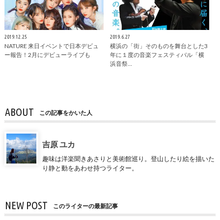
2019.12.25
2019.6.27
NATURE 来日イベントで日本デビュ
横浜の「街」そのものを舞台とした3
ー報告！2月にデビューライブも
年に１度の音楽フェスティバル「横
浜音祭…
ABOUT
この記事をかいた人
吉原 ユカ
趣味は洋楽聞きあさりと美術館巡り。登山したり絵を描いた
り静と動をあわせ持つライター。
NEW POST
このライターの最新記事