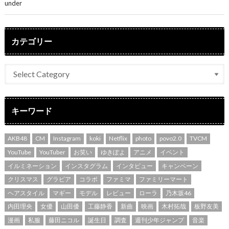
under
ENTERTAINMENT
カテゴリー
キーワード
AKB48
CM
Instagram
koki
Netflix
photo
povo2.0
TVCM
YouTube
YouTuber
お笑い
ゆきぽよ
アニメ
イベント
イルミネーション
インスタグラム
インタビュー
キャンペーン
クリスマス
グラビア
コラボ
ファミマ
ファミリーマート
ヘアスタイル
マギー
モデル
レビュー
ローラ
乃木坂46
内田理央
女優
山田優
工藤静香
新曲
映画
木村拓哉
板野友美
漫画
私服
藤田ニコル
誕生日
調査
週刊少年ジャンプ
音楽