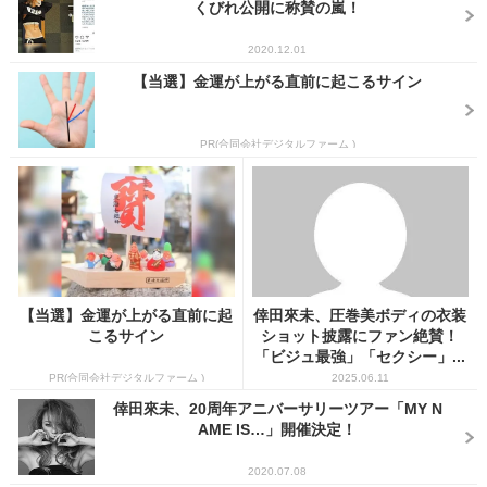
くびれ公開に称賛の嵐！
2020.12.01
【当選】金運が上がる直前に起こるサイン
PR(合同会社デジタルファーム )
【当選】金運が上がる直前に起
倖田來未、圧巻美ボディの衣装
こるサイン
ショット披露にファン絶賛！
「ビジュ最強」「セクシー」...
PR(合同会社デジタルファーム )
2025.06.11
倖田來未、20周年アニバーサリーツアー「MY N
AME IS…」開催決定！
2020.07.08