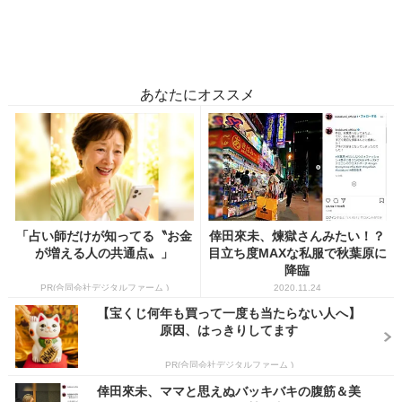
あなたにオススメ
「占い師だけが知ってる〝お金
倖田來未、煉獄さんみたい！？
が増える人の共通点〟」
目立ち度MAXな私服で秋葉原に
降臨
PR(合同会社デジタルファーム )
2020.11.24
【宝くじ何年も買って一度も当たらない人へ】
原因、はっきりしてます
PR(合同会社デジタルファーム )
倖田來未、ママと思えぬバッキバキの腹筋＆美