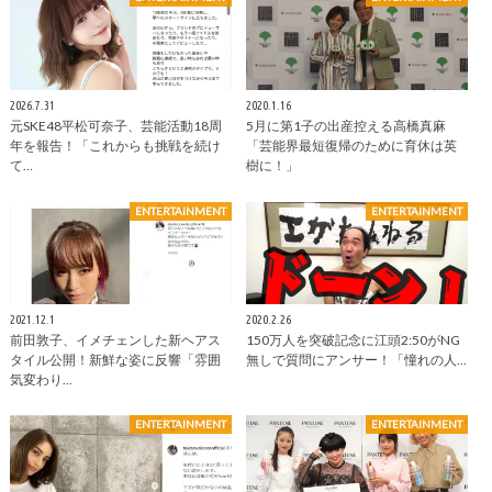
2026.7.31
2020.1.16
元SKE48平松可奈子、芸能活動18周
5月に第1子の出産控える高橋真麻
年を報告！「これからも挑戦を続け
「芸能界最短復帰のために育休は英
て…
樹に！」
ENTERTAINMENT
ENTERTAINMENT
2021.12.1
2020.2.26
前田敦子、イメチェンした新ヘアス
150万人を突破記念に江頭2:50がNG
タイル公開！新鮮な姿に反響「雰囲
無しで質問にアンサー！「憧れの人…
気変わり…
ENTERTAINMENT
ENTERTAINMENT