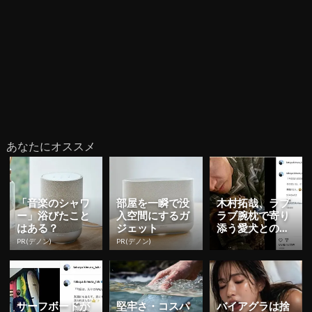
あなたにオススメ
「音楽のシャワ
部屋を一瞬で没
木村拓哉、ラブ
ー」浴びたこと
入空間にするガ
ラブ腕枕で寄り
はある？
ジェット
添う愛犬との３
ショット公開！
PR(デノン)
PR(デノン)
サーフボードが
堅牢さ・コスパ
バイアグラは捨