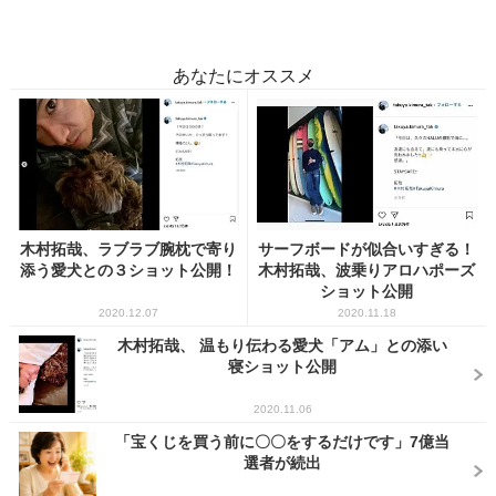
あなたにオススメ
木村拓哉、ラブラブ腕枕で寄り
サーフボードが似合いすぎる！
添う愛犬との３ショット公開！
木村拓哉、波乗りアロハポーズ
ショット公開
2020.12.07
2020.11.18
木村拓哉、 温もり伝わる愛犬「アム」との添い
寝ショット公開
2020.11.06
「宝くじを買う前に〇〇をするだけです」7億当
選者が続出