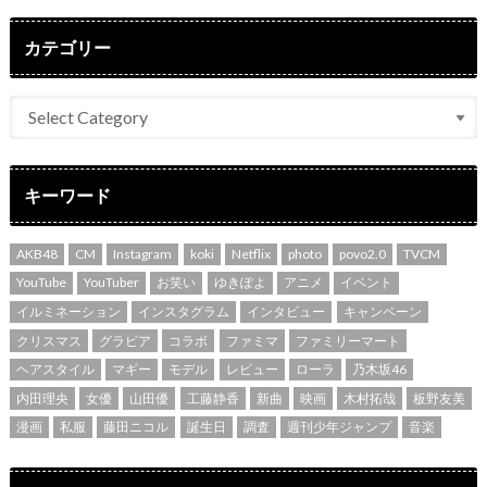
カテゴリー
キーワード
AKB48
CM
Instagram
koki
Netflix
photo
povo2.0
TVCM
YouTube
YouTuber
お笑い
ゆきぽよ
アニメ
イベント
イルミネーション
インスタグラム
インタビュー
キャンペーン
クリスマス
グラビア
コラボ
ファミマ
ファミリーマート
ヘアスタイル
マギー
モデル
レビュー
ローラ
乃木坂46
内田理央
女優
山田優
工藤静香
新曲
映画
木村拓哉
板野友美
漫画
私服
藤田ニコル
誕生日
調査
週刊少年ジャンプ
音楽