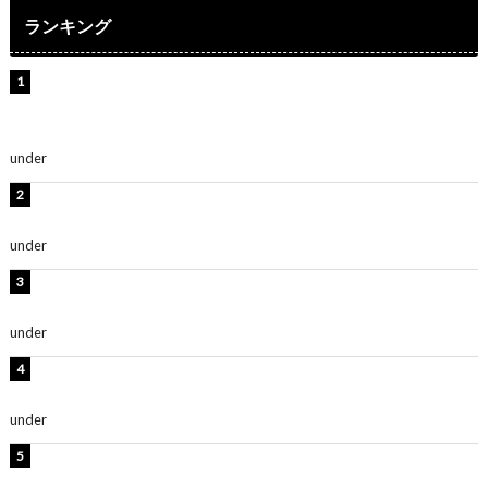
ランキング
【インタビュー】堀内まり菜＆宮本佳林＆杏ジュリア＆
及川結依「みんなでどこまで高い到達点を目指せるかす
ごく楽しみです！」『スクールアイドルミュージカル』
under
ENTERTAINMENT
板野友美、水着姿の美ボディショット公開！「スタイル
抜群」「最高にセクシー」
under
ENTERTAINMENT
横野すみれ、ビキニ姿のグラビアショット公開！「美し
い」「スタイル最高！」
under
ENTERTAINMENT
板野友美、神スタイルのビキニショット公開！「スタイ
ルレベチすぎてやばい」
under
ENTERTAINMENT
岡田紗佳、美ボディ全開のグラビアショット公開！「撃
ち抜かれる美しさ」「色っぽい」