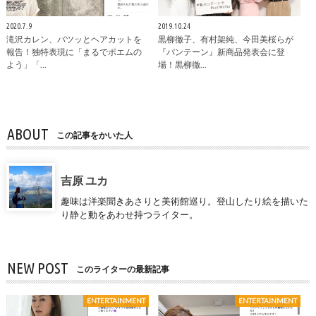
2020.7.9
2019.10.24
滝沢カレン、バツッとヘアカットを
黒柳徹子、有村架純、今田美桜らが
報告！独特表現に「まるでポエムの
『パンテーン』新商品発表会に登
よう」「…
場！黒柳徹…
ABOUT
この記事をかいた人
吉原 ユカ
趣味は洋楽聞きあさりと美術館巡り。登山したり絵を描いた
り静と動をあわせ持つライター。
NEW POST
このライターの最新記事
ENTERTAINMENT
ENTERTAINMENT