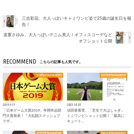
三吉彩花、大人っぽいキャミワンピ姿で25歳の誕生日を報
告！
道重さゆみ、大人っぽいデニム美人！オフィスコーデなど
オフショット公開
RECOMMEND
こちらの記事も人気です。
ENTERTAINMENT
ENTERTAINMENT
2019.9.13
2025.10.30
「日本ゲーム大賞2019」年間作品部
須田亜香里、「芝生で大はしゃぎ」
門大賞発表！『大乱闘スマッシュブ
ミニワンピショット公開！「最高に
ラザ…
キュート…
ENTERTAINMENT
ENTERTAINMENT