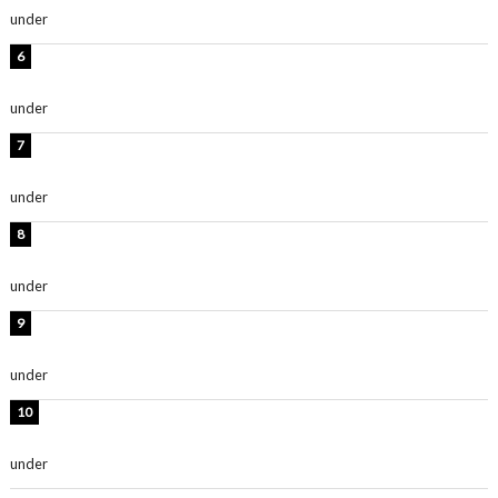
under
ENTERTAINMENT
西山茉希、夏全開な黒ビキニショット公開！「海似合い
ます」「スタイル抜群」
under
ENTERTAINMENT
時東ぁみ、白ビキニの美ボディショット公開！「最高」
「無邪気で可愛い」
under
ENTERTAINMENT
渡辺美優紀、美脚のミニワンピ衣装姿公開！「可愛いぃ
～」「みるきーのピンクコーデは最強」
under
ENTERTAINMENT
熊田曜子、圧巻美ボディのドレス姿公開！「妖艶な美し
さ」「女神」
under
ENTERTAINMENT
堀未央奈、6年ぶりとなる写真集発売を発表！「今まで
の集大成と、これからの決意が詰まった自信の一冊」
under
ENTERTAINMENT