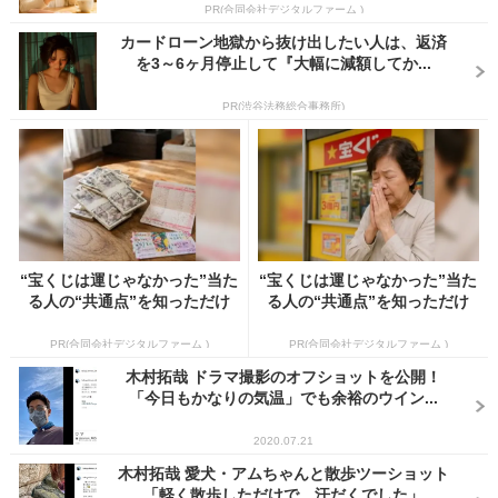
PR(合同会社デジタルファーム )
カードローン地獄から抜け出したい人は、返済
を3～6ヶ月停止して『大幅に減額してか...
PR(渋谷法務総合事務所)
“宝くじは運じゃなかった”当た
“宝くじは運じゃなかった”当た
る人の“共通点”を知っただけ
る人の“共通点”を知っただけ
PR(合同会社デジタルファーム )
PR(合同会社デジタルファーム )
木村拓哉 ドラマ撮影のオフショットを公開！
「今日もかなりの気温」でも余裕のウイン...
2020.07.21
木村拓哉 愛犬・アムちゃんと散歩ツーショット
「軽く散歩しただけで、汗だくでした」