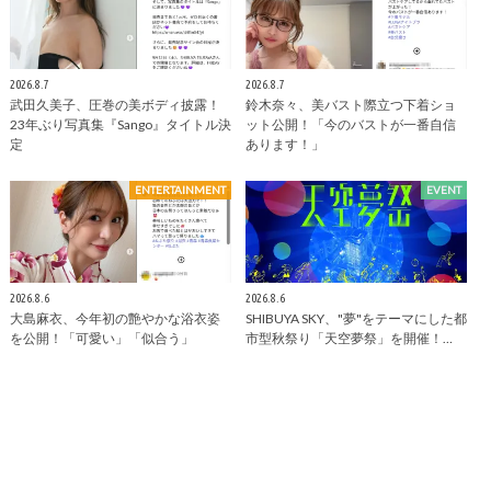
2026.8.7
2026.8.7
武田久美子、圧巻の美ボディ披露！
鈴木奈々、美バスト際立つ下着ショ
23年ぶり写真集『Sango』タイトル決
ット公開！「今のバストが一番自信
定
あります！」
ENTERTAINMENT
EVENT
2026.8.6
2026.8.6
大島麻衣、今年初の艶やかな浴衣姿
SHIBUYA SKY、"夢"をテーマにした都
を公開！「可愛い」「似合う」
市型秋祭り「天空夢祭」を開催！…