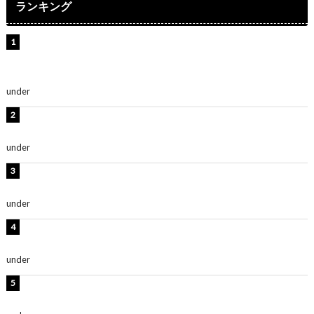
ランキング
【インタビュー】堀内まり菜＆宮本佳林＆杏ジュリア＆
及川結依「みんなでどこまで高い到達点を目指せるかす
ごく楽しみです！」『スクールアイドルミュージカル』
under
ENTERTAINMENT
横野すみれ、ビキニ姿のグラビアショット公開！「美し
い」「スタイル最高！」
under
ENTERTAINMENT
板野友美、神スタイルのビキニショット公開！「スタイ
ルレベチすぎてやばい」
under
ENTERTAINMENT
岡田紗佳、美ボディ全開のグラビアショット公開！「撃
ち抜かれる美しさ」「色っぽい」
under
ENTERTAINMENT
西山茉希、夏全開な黒ビキニショット公開！「海似合い
ます」「スタイル抜群」