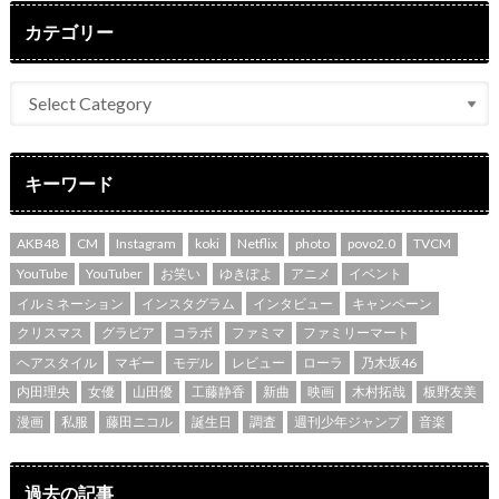
カテゴリー
キーワード
AKB48
CM
Instagram
koki
Netflix
photo
povo2.0
TVCM
YouTube
YouTuber
お笑い
ゆきぽよ
アニメ
イベント
イルミネーション
インスタグラム
インタビュー
キャンペーン
クリスマス
グラビア
コラボ
ファミマ
ファミリーマート
ヘアスタイル
マギー
モデル
レビュー
ローラ
乃木坂46
内田理央
女優
山田優
工藤静香
新曲
映画
木村拓哉
板野友美
漫画
私服
藤田ニコル
誕生日
調査
週刊少年ジャンプ
音楽
過去の記事