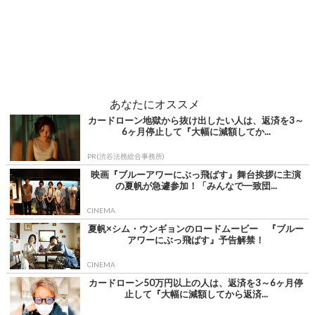
あなたにオススメ
カードローン地獄から抜け出したい人は、返済を3～
6ヶ月停止して『大幅に減額してか...
PR(渋谷法務総合事務所)
映画『ブルーアワーにぶっ飛ばす』舞台挨拶に主演
の夏帆が急遽参加！「みんなで一致団...
CINEMA
夏帆×シム・ウンギョンのロードムービー 『ブルー
アワーにぶっ飛ばす』予告解禁！
CINEMA
カードローン50万円以上の人は、返済を3～6ヶ月停
止して『大幅に減額してから返済...