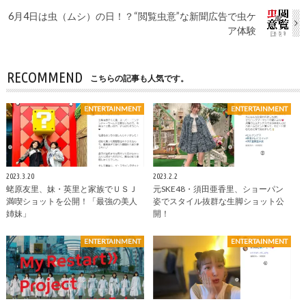
6月4日は虫（ムシ）の日！？“閲覧虫意”な新聞広告で虫ケ
ア体験
RECOMMEND
こちらの記事も人気です。
ENTERTAINMENT
ENTERTAINMENT
2023.3.20
2023.2.2
蛯原友里、妹・英里と家族でＵＳＪ
元SKE48・須田亜香里、ショーパン
満喫ショットを公開！「最強の美人
姿でスタイル抜群な生脚ショット公
姉妹」
開！
ENTERTAINMENT
ENTERTAINMENT