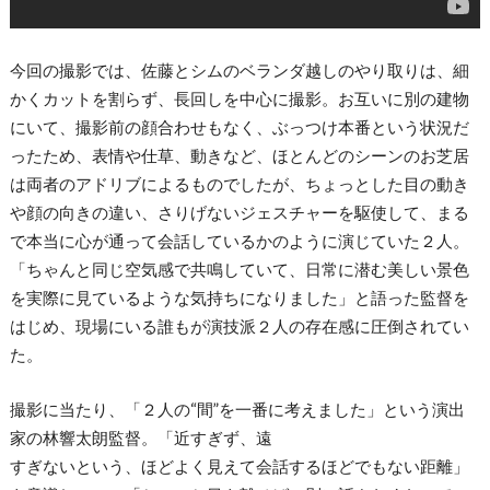
今回の撮影では、佐藤とシムのベランダ越しのやり取りは、細
かくカットを割らず、長回しを中心に撮影。お互いに別の建物
にいて、撮影前の顔合わせもなく、ぶっつけ本番という状況だ
ったため、表情や仕草、動きなど、ほとんどのシーンのお芝居
は両者のアドリブによるものでしたが、ちょっとした目の動き
や顔の向きの違い、さりげないジェスチャーを駆使して、まる
で本当に心が通って会話しているかのように演じていた２人。
「ちゃんと同じ空気感で共鳴していて、日常に潜む美しい景色
を実際に見ているような気持ちになりました」と語った監督を
はじめ、現場にいる誰もが演技派２人の存在感に圧倒されてい
た。
撮影に当たり、「２人の“間”を一番に考えました」という演出
家の林響太朗監督。「近すぎず、遠
すぎないという、ほどよく見えて会話するほどでもない距離」