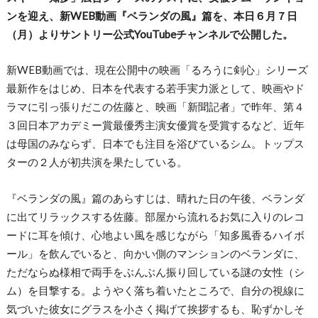
ンを迎え、新WEB動画『ベランダの風』篇を、本日６月７日
（月）よりサントリー公式YouTubeチャンネルで公開した。
新WEB動画では、現在公開中の映画「るろうに剣心」シリーズ
最新作をはじめ、日本を代表する若手実力派として、映画やド
ラマに引っ張りだこの佐藤と、映画「新聞記者」で昨年、第４
３回日本アカデミー賞最優秀主演女優賞を受賞するなど、近年
は母国のみならず、日本でも注目を浴びているシム。トップス
ターの２人が初共演を果たしている。
『ベランダの風』篇のあらすじは、晴れた日の午後、ベランダ
に出てリラックスする佐藤。部屋から流れるお気に入りのレコ
ードに耳を傾け、心地よい風を感じながら「知多風香るハイボ
ール」を飲んでいると、向かい側のマンションのベランダに、
ただならぬ様相で両手をぶんぶん振り回している謎の女性（シ
ム）を目撃する。ようやく落ち着いたところで、自分の視線に
気づいた彼女にグラスを小さく掲げて挨拶するも、恥ずかしそ