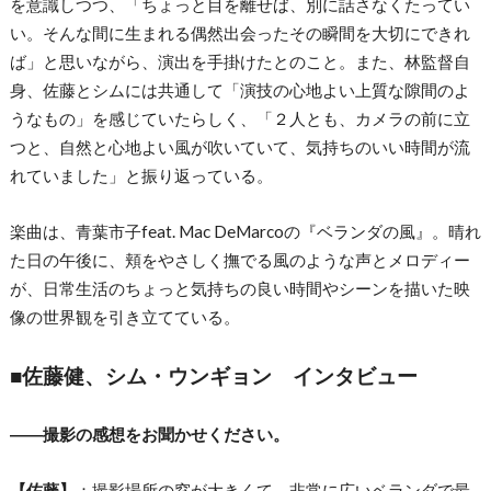
を意識しつつ、「ちょっと目を離せば、別に話さなくたってい
い。そんな間に生まれる偶然出会ったその瞬間を大切にできれ
ば」と思いながら、演出を手掛けたとのこと。また、林監督自
身、佐藤とシムには共通して「演技の心地よい上質な隙間のよ
うなもの」を感じていたらしく、「２人とも、カメラの前に立
つと、自然と心地よい風が吹いていて、気持ちのいい時間が流
れていました」と振り返っている。
楽曲は、青葉市子feat. Mac DeMarcoの『ベランダの風』。晴れ
た日の午後に、頬をやさしく撫でる風のような声とメロディー
が、日常生活のちょっと気持ちの良い時間やシーンを描いた映
像の世界観を引き立てている。
■佐藤健、シム・ウンギョン インタビュー
――撮影の感想をお聞かせください。
【佐藤】
：撮影場所の窓が大きくて、非常に広いベランダで最