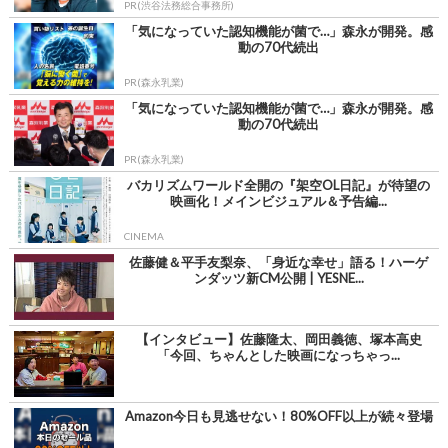
PR(渋谷法務総合事務所)
「気になっていた認知機能が菌で…」森永が開発。感
動の70代続出
PR(森永乳業)
「気になっていた認知機能が菌で…」森永が開発。感
動の70代続出
PR(森永乳業)
バカリズムワールド全開の『架空OL日記』が待望の
映画化！メインビジュアル＆予告編...
CINEMA
佐藤健＆平手友梨奈、「身近な幸せ」語る！ハーゲ
ンダッツ新CM公開 | YESNE...
【インタビュー】佐藤隆太、岡田義徳、塚本高史
「今回、ちゃんとした映画になっちゃっ...
Amazon今日も見逃せない！80%OFF以上が続々登場