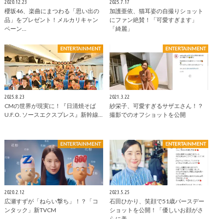
2020.12.23
2025.7.17
櫻坂46、楽曲にまつわる「思い出の
加護亜依、猫耳姿の自撮りショット
品」をプレゼント！メルカリキャン
にファン絶賛！「可愛すぎます」
ペーン…
「綺麗」
ENTERTAINMENT
ENTERTAINMENT
2025.8.23
2021.3.22
CMの世界が現実に！『日清焼そば
紗栄子、可愛すぎるサザエさん！？
U.F.O. ソースエクスプレス』新幹線…
撮影でのオフショットを公開
ENTERTAINMENT
ENTERTAINMENT
2020.2.12
2023.5.25
広瀬すずが「ねらい撃ち」！？「コ
石田ひかり、笑顔で51歳バースデー
ンタック」新TVCM
ショットを公開！「優しいお顔がさ
らに美…