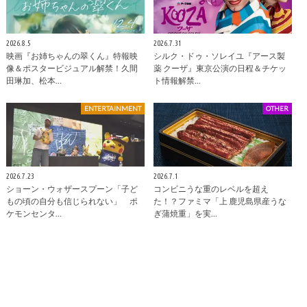
2026.8.5
2026.7.31
映画『お姉ちゃんの翠くん』特報映
シルク・ドゥ・ソレイユ『アース製
像＆ポスタービジュアル解禁！久間
薬 クーザ』東京公演の日程＆チケッ
田琳加、松本…
ト情報解禁…
ENTERTAINMENT
OTHER
2026.7.23
2026.7.1
ショーン・ウォザースプーン「子ど
コンビニうな重のレベルを超え
もの頃の自分も信じられない」 ポ
た！？ファミマ「上 鹿児島県産うな
ケモンセンタ…
ぎ蒲焼重」を実…