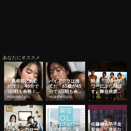
あなたにオススメ
「風俗前に飲む
バイアグラは捨
映画『ブルーア
だけ！」45分で
てた「65歳が45
ワーにぶっ飛ば
3回戦も余裕！9
分で3回戦も余
す』舞台挨拶に
80円で朝まで絶
裕」980円で朝
主演の夏帆が急
PR(健商株式会社)
PR(健商株式会社)
好調
まで絶好調！
遽参加！「みん
なで一致団...
夏帆×シム・ウ
バカリズムワー
佐藤健＆平手友
ンギョンのロー
ルド全開の『架
梨奈、「身近な