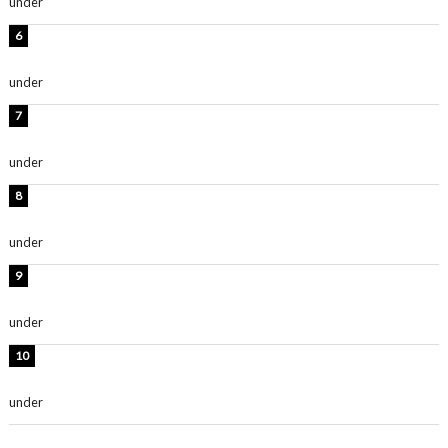
under
ENTERTAINMENT
時東ぁみ、白ビキニの美ボディショット公開！「最高」
「無邪気で可愛い」
under
ENTERTAINMENT
渡辺美優紀、美脚のミニワンピ衣装姿公開！「可愛いぃ
～」「みるきーのピンクコーデは最強」
under
ENTERTAINMENT
熊田曜子、圧巻美ボディのドレス姿公開！「妖艶な美し
さ」「女神」
under
ENTERTAINMENT
堀未央奈、6年ぶりとなる写真集発売を発表！「今まで
の集大成と、これからの決意が詰まった自信の一冊」
under
ENTERTAINMENT
吉川愛、艶やかな浴衣姿公開！「綺麗すぎ」「とっても
素敵」
under
ENTERTAINMENT