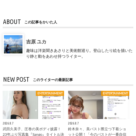
ABOUT
この記事をかいた人
吉原 ユカ
趣味は洋楽聞きあさりと美術館巡り。登山したり絵を描いた
り静と動をあわせ持つライター。
NEW POST
このライターの最新記事
ENTERTAINMENT
ENTERTAINMENT
2026.8.7
2026.8.7
武田久美子、圧巻の美ボディ披露！
鈴木奈々、美バスト際立つ下着ショ
23年ぶり写真集『Sango』タイトル決
ット公開！「今のバストが一番自信