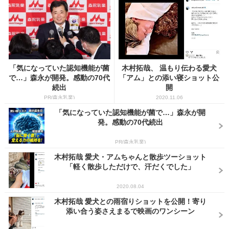
「気になっていた認知機能が菌
木村拓哉、 温もり伝わる愛犬
で…」森永が開発。感動の70代
「アム」との添い寝ショット公
続出
開
PR(森永乳業)
2020.11.06
「気になっていた認知機能が菌で…」森永が開
発。感動の70代続出
PR(森永乳業)
木村拓哉 愛犬・アムちゃんと散歩ツーショット
「軽く散歩しただけで、汗だくでした」
2020.08.04
木村拓哉 愛犬との雨宿りショットを公開！寄り
添い合う姿さえまるで映画のワンシーン