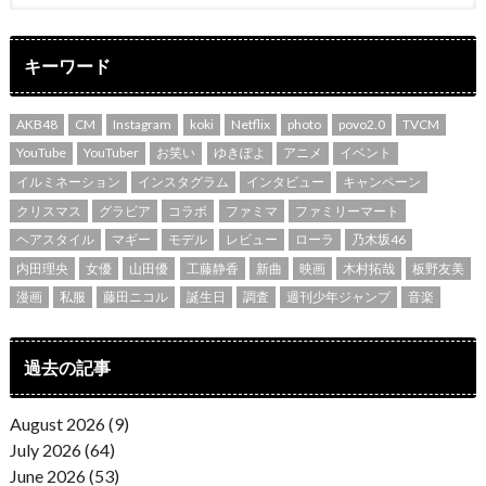
キーワード
AKB48
CM
Instagram
koki
Netflix
photo
povo2.0
TVCM
YouTube
YouTuber
お笑い
ゆきぽよ
アニメ
イベント
イルミネーション
インスタグラム
インタビュー
キャンペーン
クリスマス
グラビア
コラボ
ファミマ
ファミリーマート
ヘアスタイル
マギー
モデル
レビュー
ローラ
乃木坂46
内田理央
女優
山田優
工藤静香
新曲
映画
木村拓哉
板野友美
漫画
私服
藤田ニコル
誕生日
調査
週刊少年ジャンプ
音楽
過去の記事
August 2026 (9)
July 2026 (64)
June 2026 (53)