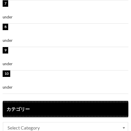
渡辺美優紀、美脚のミニワンピ衣装姿公開！「可愛いぃ
～」「みるきーのピンクコーデは最強」
under
ENTERTAINMENT
熊田曜子、圧巻美ボディのドレス姿公開！「妖艶な美し
さ」「女神」
under
ENTERTAINMENT
堀未央奈、6年ぶりとなる写真集発売を発表！「今まで
の集大成と、これからの決意が詰まった自信の一冊」
under
ENTERTAINMENT
吉川愛、艶やかな浴衣姿公開！「綺麗すぎ」「とっても
素敵」
under
ENTERTAINMENT
カテゴリー