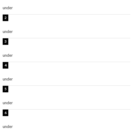
ごく楽しみです！」『スクールアイドルミュージカル』
under
ENTERTAINMENT
横野すみれ、ビキニ姿のグラビアショット公開！「美し
い」「スタイル最高！」
under
ENTERTAINMENT
板野友美、神スタイルのビキニショット公開！「スタイ
ルレベチすぎてやばい」
under
ENTERTAINMENT
岡田紗佳、美ボディ全開のグラビアショット公開！「撃
ち抜かれる美しさ」「色っぽい」
under
ENTERTAINMENT
西山茉希、夏全開な黒ビキニショット公開！「海似合い
ます」「スタイル抜群」
under
ENTERTAINMENT
時東ぁみ、白ビキニの美ボディショット公開！「最高」
「無邪気で可愛い」
under
ENTERTAINMENT