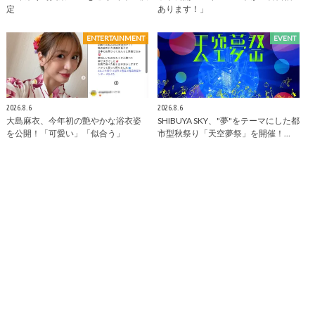
定
あります！」
ENTERTAINMENT
EVENT
2026.8.6
2026.8.6
大島麻衣、今年初の艶やかな浴衣姿
SHIBUYA SKY、"夢"をテーマにした都
を公開！「可愛い」「似合う」
市型秋祭り「天空夢祭」を開催！…