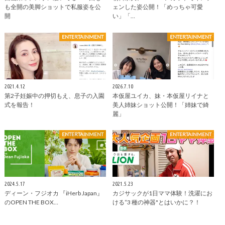
も全開の美脚ショットで私服姿を公
ェンした姿公開！「めっちゃ可愛
開
い」「…
ENTERTAINMENT
ENTERTAINMENT
2021.4.12
2026.7.10
第2子妊娠中の押切もえ、息子の入園
本仮屋ユイカ、妹・本仮屋リイナと
式を報告！
美人姉妹ショット公開！「姉妹で綺
麗」
ENTERTAINMENT
ENTERTAINMENT
2024.5.17
2021.5.23
ディーン・フジオカ 『iHerb Japan』
カジサックが1日ママ体験！洗濯にお
のOPEN THE BOX…
ける“3 種の神器"とはいかに？！