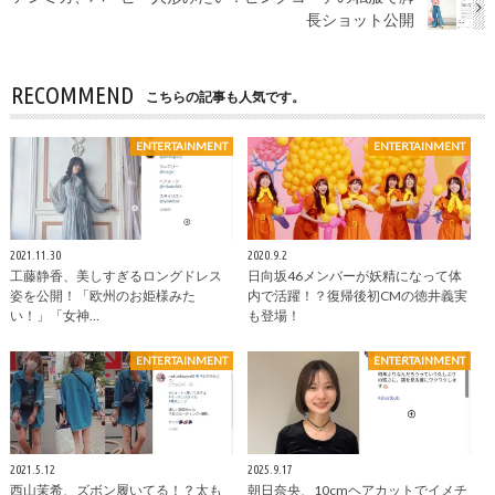
長ショット公開
RECOMMEND
こちらの記事も人気です。
ENTERTAINMENT
ENTERTAINMENT
2021.11.30
2020.9.2
工藤静香、美しすぎるロングドレス
日向坂46メンバーが妖精になって体
姿を公開！「欧州のお姫様みた
内で活躍！？復帰後初CMの徳井義実
い！」「女神…
も登場！
ENTERTAINMENT
ENTERTAINMENT
2021.5.12
2025.9.17
西山茉希、ズボン履いてる！？太も
朝日奈央、10cmヘアカットでイメチ