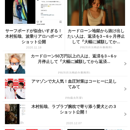
サーフボードが似合いすぎる！
カードローン地獄から抜け出し
木村拓哉、波乗りアロハポーズ
たい人は、返済を3～6ヶ月停止
ショット公開
して『大幅に減額してか...
2020.11.18
PR(渋谷法務総合事務所)
カードローン50万円以上の人は、返済を3～6ヶ
月停止して『大幅に減額してから返済...
PR(渋谷法務総合事務所)
アマゾンで大人気！血圧対策はコーヒーに足し
てみて
PR(森永乳業)
木村拓哉、ラブラブ腕枕で寄り添う愛犬との３
ショット公開！
2020.12.07