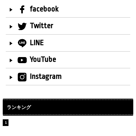
facebook
Twitter
LINE
YouTube
Instagram
ランキング
【インタビュー】堀内まり菜＆宮本佳林＆杏ジュリア＆
及川結依「みんなでどこまで高い到達点を目指せるかす