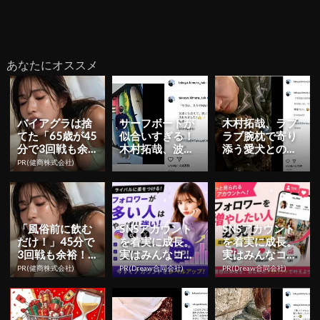
あなたにオススメ
バイアグラは捨
サーフボードが
木村拓哉、ラブ
てた「65歳が45
似合いすぎる！
ラブ腕枕で寄り
分で3回戦も余
木村拓哉、波乗
添う愛犬との３
裕」1日31円で
りアロハポーズ
ショット公開！
PR(健商株式会社)
朝まで絶好調！
ショット公開
「風俗前に飲む
SNSアカウント
SNSアカウント
だけ！」45分で
を着実に成長。
を着実に成長。
3回戦も余裕！1
実はみんなココ
実はみんなココ
日31円で朝まで
使ってます。
使ってます。
PR(健商株式会社)
PR(Dreaw合同会社)
PR(Dreaw合同会社)
絶好調