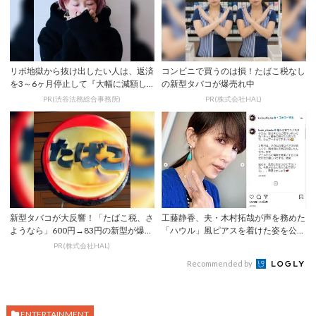
リボ地獄から抜け出したい人は、返済
コンビニで買うのは損！たばこ税なし
を3～6ヶ月停止して『大幅に減額し
の新型タバコが爆売れ中
てから返済す...
PR(渋谷法務総合事務所)
PR(株式会社HAL)
新型タバコが大反響！「たばこ税、さ
工藤静香、夫・木村拓哉が声を務めた
ようなら」600円→83円の新型が爆売
「ハウル」風ピアスを着けた姿を公
れ
開！
PR(株式会社HAL)
Recommended by
ENTERTAINMENT