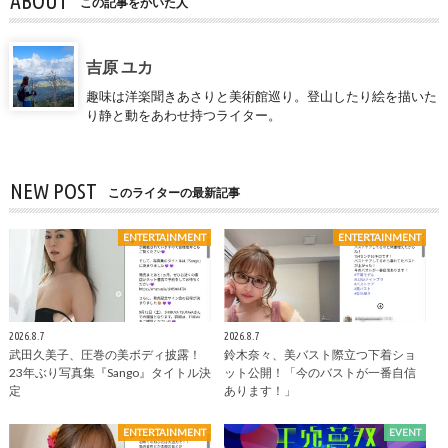
ABOUT
この記事をかいた人
吉原 ユカ
趣味は洋楽聞きあさりと美術館巡り。登山したり絵を描いた
り静と動をあわせ持つライター。
NEW POST
このライターの最新記事
ENTERTAINMENT
ENTERTAINMENT
2026.8.7
2026.8.7
武田久美子、圧巻の美ボディ披露！
鈴木奈々、美バスト際立つ下着ショ
23年ぶり写真集『Sango』タイトル決
ット公開！「今のバストが一番自信
定
あります！」
ENTERTAINMENT
EVENT