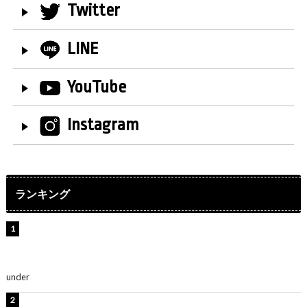
Twitter
LINE
YouTube
Instagram
ランキング
【インタビュー】堀内まり菜＆宮本佳林＆杏ジュリア＆
及川結依「みんなでどこまで高い到達点を目指せるかす
ごく楽しみです！」『スクールアイドルミュージカル』
under
ENTERTAINMENT
板野友美、水着姿の美ボディショット公開！「スタイル