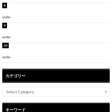
渡辺美優紀、美脚のミニワンピ衣装姿公開！「可愛いぃ
～」「みるきーのピンクコーデは最強」
under
ENTERTAINMENT
熊田曜子、圧巻美ボディのドレス姿公開！「妖艶な美し
さ」「女神」
under
ENTERTAINMENT
堀未央奈、6年ぶりとなる写真集発売を発表！「今まで
の集大成と、これからの決意が詰まった自信の一冊」
under
ENTERTAINMENT
カテゴリー
キーワード