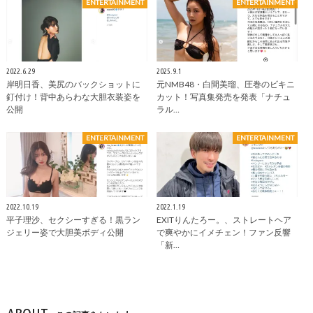
ENTERTAINMENT
ENTERTAINMENT
2022.6.29
2025.9.1
岸明日香、美尻のバックショットに
元NMB48・白間美瑠、圧巻のビキニ
釘付け！背中あらわな大胆衣装姿を
カット！写真集発売を発表「ナチュ
公開
ラル…
ENTERTAINMENT
ENTERTAINMENT
2022.10.19
2022.1.19
平子理沙、セクシーすぎる！黒ラン
EXITりんたろー。、ストレートヘア
ジェリー姿で大胆美ボディ公開
で爽やかにイメチェン！ファン反響
「新…