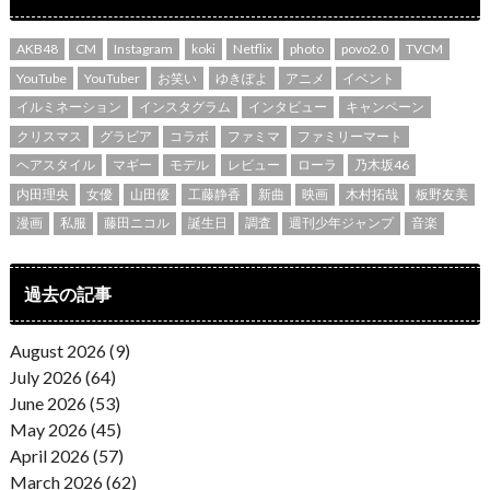
AKB48
CM
Instagram
koki
Netflix
photo
povo2.0
TVCM
YouTube
YouTuber
お笑い
ゆきぽよ
アニメ
イベント
イルミネーション
インスタグラム
インタビュー
キャンペーン
クリスマス
グラビア
コラボ
ファミマ
ファミリーマート
ヘアスタイル
マギー
モデル
レビュー
ローラ
乃木坂46
内田理央
女優
山田優
工藤静香
新曲
映画
木村拓哉
板野友美
漫画
私服
藤田ニコル
誕生日
調査
週刊少年ジャンプ
音楽
過去の記事
August 2026 (9)
July 2026 (64)
June 2026 (53)
May 2026 (45)
April 2026 (57)
March 2026 (62)