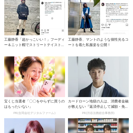
工藤静香「超かっこいい！」フーディ
工藤静香、マントのような個性光るコ
ー＆ニット帽でストリートテイストな
ートを着た私服姿を公開！
私服姿を公開...
宝くじ当選者「〇〇をやらずに買うの
カードローン地獄の人は、消費者金融
はもったいない」
が教えない『返済停止して減額・免除
する方法』で...
PR(合同会社デジタルファーム )
PR(渋谷法務総合事務所)