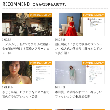
RECOMMEND
こちらの記事も人気です。
ENTERTAINMENT
ENTERTAINMENT
2020.9.4
2020.9.28
「メルカリ」新CMでタモリの愛猫・
池江璃花子「まるで映画のワンシー
タモ猫が登場！？高橋メアリージュ
ン」成人式の前撮りで真っ赤なドレ
ン、姉…
ス姿公開！
ENTERTAINMENT
ENTERTAINMENT
2022.11.14
2021.1.28
さとう珠緒、ピチピチなビキニ姿で
本田翼、透明感がすごい！春らしい
昔のグラビアショット公開！
ファッションの私服姿公開