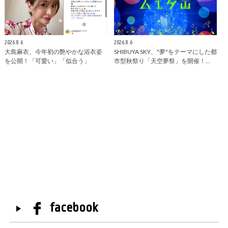
2026.8.6
2026.8.6
大島麻衣、今年初の艶やかな浴衣姿
SHIBUYA SKY、"夢"をテーマにした都
を公開！「可愛い」「似合う」
市型秋祭り「天空夢祭」を開催！…
facebook