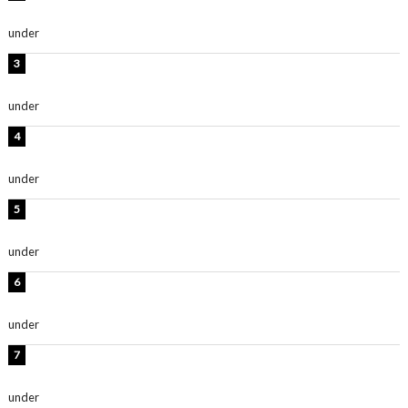
抜群」「最高にセクシー」
under
ENTERTAINMENT
横野すみれ、ビキニ姿のグラビアショット公開！「美し
い」「スタイル最高！」
under
ENTERTAINMENT
板野友美、神スタイルのビキニショット公開！「スタイ
ルレベチすぎてやばい」
under
ENTERTAINMENT
西山茉希、夏全開な黒ビキニショット公開！「海似合い
ます」「スタイル抜群」
under
ENTERTAINMENT
岡田紗佳、美ボディ全開のグラビアショット公開！「撃
ち抜かれる美しさ」「色っぽい」
under
ENTERTAINMENT
時東ぁみ、白ビキニの美ボディショット公開！「最高」
「無邪気で可愛い」
under
ENTERTAINMENT