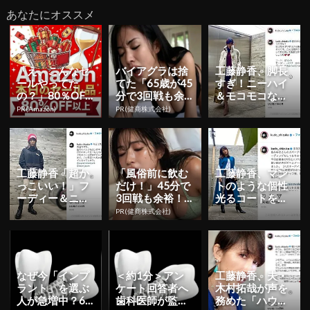
あなたにオススメ
「え、こんなセ
バイアグラは捨
工藤静香、脚長
ールやってた
てた「65歳が45
すぎ！ニーハイ
の？」80％OFF
分で3回戦も余
＆モコモコな冬
以上が続々登
裕」980円で朝
の私服コーデを
PR(Amazon)
PR(健商株式会社)
場！Amazonの本
まで絶好調！
公開
気が...
工藤静香「超か
「風俗前に飲む
工藤静香、マン
っこいい！」フ
だけ！」45分で
トのような個性
ーディー＆ニッ
3回戦も余裕！9
光るコートを着
ト帽でストリー
80円で朝まで絶
た私服姿を公
PR(健商株式会社)
トテイストな私
好調
開！
服姿を公開...
なぜ今「インプ
＜約1分＞アン
工藤静香、夫・
ラント」を選ぶ
ケート回答者へ
木村拓哉が声を
人が急増中？65
歯科医師が監修
務めた「ハウ