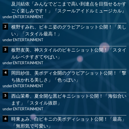
及川結依「みんなでどこまで高い到達点を目指せるかす
ごく楽しみです！」『スクールアイドルミュージカル』
under
ENTERTAINMENT
横野すみれ、ビキニ姿のグラビアショット公開！「美し
い」「スタイル最高！」
under
ENTERTAINMENT
板野友美、神スタイルのビキニショット公開！「スタイ
ルレベチすぎてやばい」
under
ENTERTAINMENT
岡田紗佳、美ボディ全開のグラビアショット公開！「撃
ち抜かれる美しさ」「色っぽい」
under
ENTERTAINMENT
西山茉希、夏全開な黒ビキニショット公開！「海似合い
ます」「スタイル抜群」
under
ENTERTAINMENT
時東ぁみ、白ビキニの美ボディショット公開！「最高」
「無邪気で可愛い」