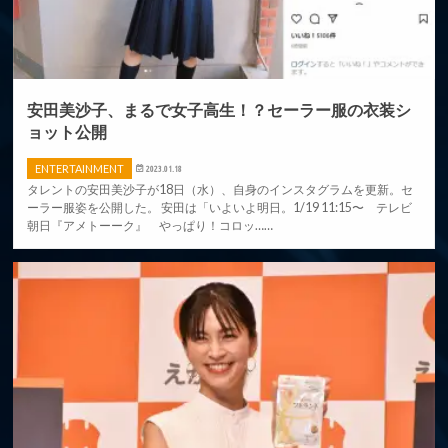
安田美沙子、まるで女子高生！？セーラー服の衣装シ
ョット公開
ENTERTAINMENT
2023.01.18
タレントの安田美沙子が18日（水）、自身のインスタグラムを更新。セ
ーラー服姿を公開した。 安田は「いよいよ明日。1/19 11:15〜 テレビ
朝日『アメトーーク』 やっぱり！コロッ……