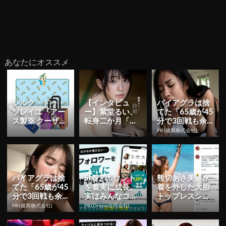
あなたにオススメ
シルク・ドゥ・
【インタビュ
バイアグラは捨
ソレイユ『アー
ー】紫堂るい、
てた「65歳が45
ス製薬 クーザ』
転身二か月「も
分で3回戦も余
東京公演の日程
っと知っていた
裕」980円で朝
PR(健商株式会社)
＆チケット情報
だくことを目標
まで絶好調！
解禁！日...
に」 初ヘア...
バイアグラは捨
SNSアカウント
熊切あさ美、水
てた「65歳が45
を着実に成長。
着を外した大胆
分で3回戦も余
実はみんなココ
トップレスショ
裕」980円で朝
使ってます。
ット披露！16年
PR(健商株式会社)
PR(Dreaw合同会社)
まで絶好調！
ぶり写真集