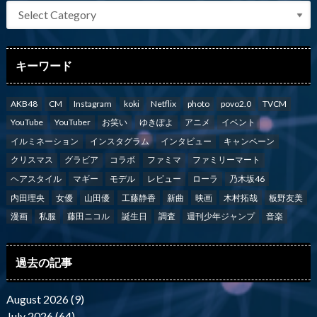
キーワード
AKB48
CM
Instagram
koki
Netflix
photo
povo2.0
TVCM
YouTube
YouTuber
お笑い
ゆきぽよ
アニメ
イベント
イルミネーション
インスタグラム
インタビュー
キャンペーン
クリスマス
グラビア
コラボ
ファミマ
ファミリーマート
ヘアスタイル
マギー
モデル
レビュー
ローラ
乃木坂46
内田理央
女優
山田優
工藤静香
新曲
映画
木村拓哉
板野友美
漫画
私服
藤田ニコル
誕生日
調査
週刊少年ジャンプ
音楽
過去の記事
August 2026 (9)
July 2026 (64)