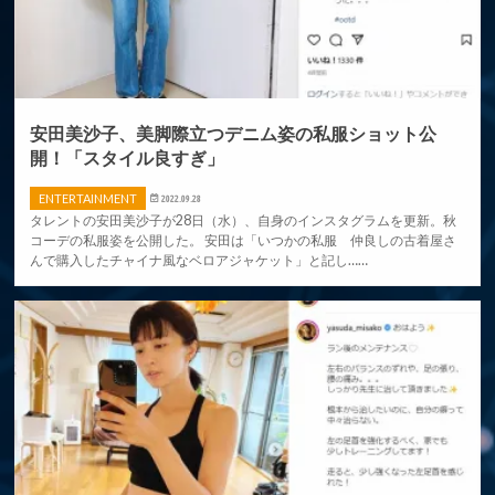
安田美沙子、美脚際立つデニム姿の私服ショット公
開！「スタイル良すぎ」
ENTERTAINMENT
2022.09.28
タレントの安田美沙子が28日（水）、自身のインスタグラムを更新。秋
コーデの私服姿を公開した。 安田は「いつかの私服 仲良しの古着屋さ
んで購入したチャイナ風なベロアジャケット」と記し……