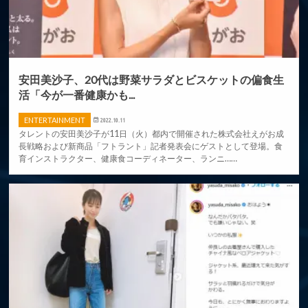
安田美沙子、20代は野菜サラダとビスケットの偏食生
活「今が一番健康かも...
ENTERTAINMENT
2022.10.11
タレントの安田美沙子が11日（火）都内で開催された株式会社えがお成
長戦略および新商品「フトラント」記者発表会にゲストとして登場。食
育インストラクター、健康食コーディネーター、ランニ……