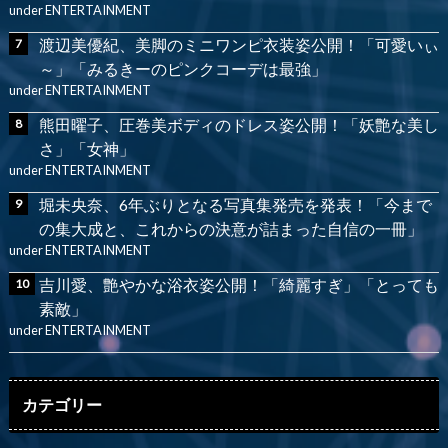
under
ENTERTAINMENT
渡辺美優紀、美脚のミニワンピ衣装姿公開！「可愛いぃ
～」「みるきーのピンクコーデは最強」
under
ENTERTAINMENT
熊田曜子、圧巻美ボディのドレス姿公開！「妖艶な美し
さ」「女神」
under
ENTERTAINMENT
堀未央奈、6年ぶりとなる写真集発売を発表！「今まで
の集大成と、これからの決意が詰まった自信の一冊」
under
ENTERTAINMENT
吉川愛、艶やかな浴衣姿公開！「綺麗すぎ」「とっても
素敵」
under
ENTERTAINMENT
カテゴリー