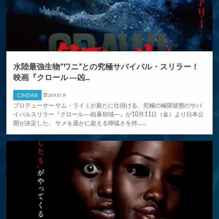
水陸最強生物”ワニ”との究極サバイバル・スリラー！
映画『クロール ―凶...
CINEMA
2019.07.19
プロデューサー サム・ライミが新たに仕掛ける、究極の極限状態のサバ
イバルスリラー『クロール ―凶暴領域―』が10月11日（金）より日本公
開が決定した。 サメを遥かに超える獰猛さを持……