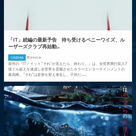
「IT」続編の最新予告 待ち受けるペニーワイズ、ル
ーザーズクラブ再始動...
CINEMA
2019.07.20
前作の『IT／イット “それ”が見えたら、終わり。』は、全世界興行収入7
億ドル超えを達成し全世界を震撼させたホラーエンターテインメントの
最高峰。 “それ”は姿形を変え進化し、子供だ……