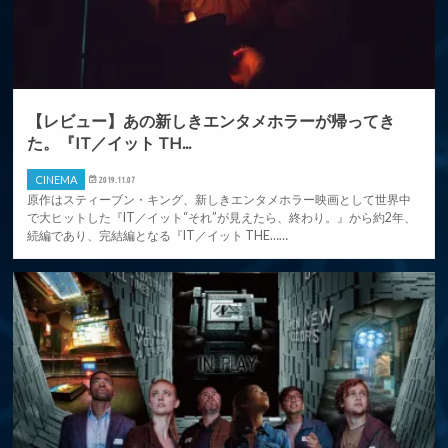
【レビュー】あの新しきエンタメホラーが帰ってき
た。『IT／イット TH...
CINEMA
2019.11.07
原作はスティーブン・キング、新しきエンタメホラー映画として世界中
で大ヒットした『IT／イット“それ”が見えたら、終わり。』から約2年、
続編であり、完結編となる『IT／イット THE……