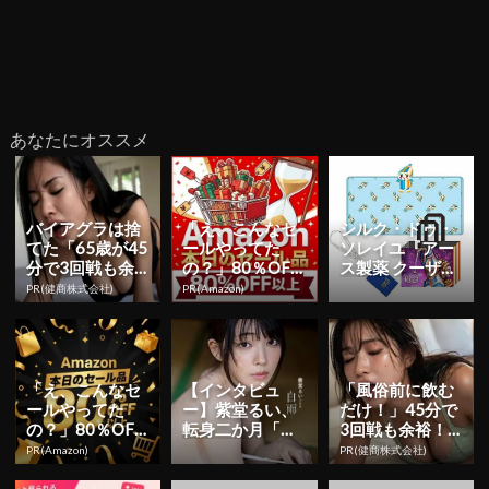
あなたにオススメ
バイアグラは捨
「え、こんなセ
シルク・ドゥ・
てた「65歳が45
ールやってた
ソレイユ『アー
分で3回戦も余
の？」80％OFF
ス製薬 クーザ』
裕」980円で朝
以上が続々登
東京公演の日程
PR(健商株式会社)
PR(Amazon)
まで絶好調！
場！Amazonの本
＆チケット情報
気が...
解禁！日...
「え、こんなセ
【インタビュ
「風俗前に飲む
ールやってた
ー】紫堂るい、
だけ！」45分で
の？」80％OFF
転身二か月「も
3回戦も余裕！1
以上が続々登
っと知っていた
日31円で朝まで
PR(Amazon)
PR(健商株式会社)
場！Amazonの本
だくことを目標
絶好調
気が...
に」 初ヘア...