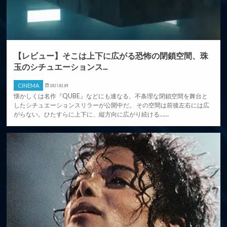
【レビュー】そこは上下に広がる恐怖の閉鎖空間、珠
玉のシチュエーションス...
CINEMA
2021.02.09
懐かしくは名作『QUBE』などにも連なる、不条理な閉鎖空間を舞台と
したシチュエーションスリラーが公開中だ。 その空間は前後左右には広
がらない。ひたすらに上下に、縦方向に広がり続ける……