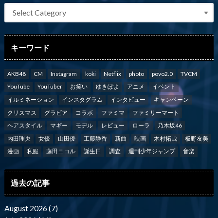
キーワード
AKB48
CM
Instagram
koki
Netflix
photo
povo2.0
TVCM
YouTube
YouTuber
お笑い
ゆきぽよ
アニメ
イベント
イルミネーション
インスタグラム
インタビュー
キャンペーン
クリスマス
グラビア
コラボ
ファミマ
ファミリーマート
ヘアスタイル
マギー
モデル
レビュー
ローラ
乃木坂46
内田理央
女優
山田優
工藤静香
新曲
映画
木村拓哉
板野友美
漫画
私服
藤田ニコル
誕生日
調査
週刊少年ジャンプ
音楽
過去の記事
August 2026 (7)