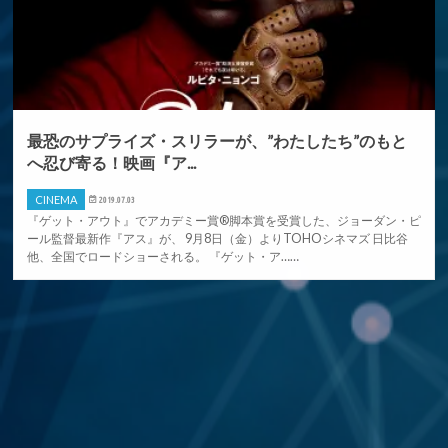
最恐のサプライズ・スリラーが、”わたしたち”のもと
へ忍び寄る！映画『ア...
CINEMA
2019.07.03
『ゲット・アウト』でアカデミー賞®脚本賞を受賞した、ジョーダン・ピ
ール監督最新作『アス』が、 9月8日（金）よりTOHOシネマズ 日比谷
他、全国でロードショーされる。 『ゲット・ア……