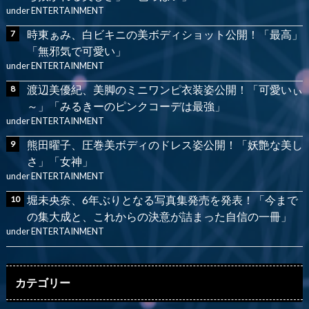
under
ENTERTAINMENT
時東ぁみ、白ビキニの美ボディショット公開！「最高」
「無邪気で可愛い」
under
ENTERTAINMENT
渡辺美優紀、美脚のミニワンピ衣装姿公開！「可愛いぃ
～」「みるきーのピンクコーデは最強」
under
ENTERTAINMENT
熊田曜子、圧巻美ボディのドレス姿公開！「妖艶な美し
さ」「女神」
under
ENTERTAINMENT
堀未央奈、6年ぶりとなる写真集発売を発表！「今まで
の集大成と、これからの決意が詰まった自信の一冊」
under
ENTERTAINMENT
カテゴリー