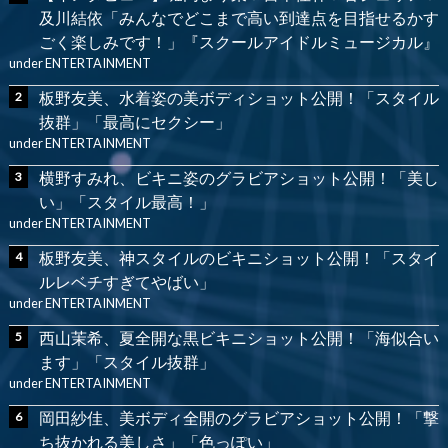
及川結依「みんなでどこまで高い到達点を目指せるかす
ごく楽しみです！」『スクールアイドルミュージカル』
under
ENTERTAINMENT
板野友美、水着姿の美ボディショット公開！「スタイル
抜群」「最高にセクシー」
under
ENTERTAINMENT
横野すみれ、ビキニ姿のグラビアショット公開！「美し
い」「スタイル最高！」
under
ENTERTAINMENT
板野友美、神スタイルのビキニショット公開！「スタイ
ルレベチすぎてやばい」
under
ENTERTAINMENT
西山茉希、夏全開な黒ビキニショット公開！「海似合い
ます」「スタイル抜群」
under
ENTERTAINMENT
岡田紗佳、美ボディ全開のグラビアショット公開！「撃
ち抜かれる美しさ」「色っぽい」