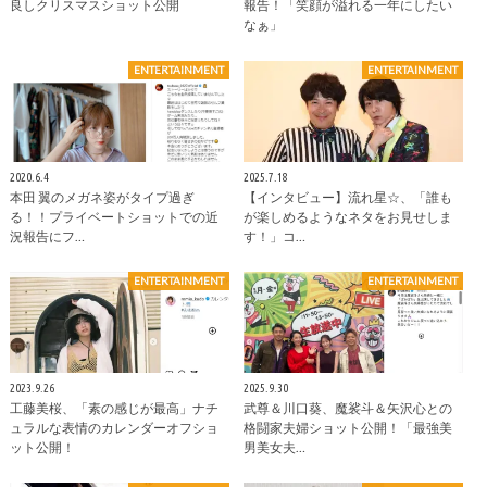
良しクリスマスショット公開
報告！「笑顔が溢れる一年にしたい
なぁ」
ENTERTAINMENT
ENTERTAINMENT
2020.6.4
2025.7.18
本田 翼のメガネ姿がタイプ過ぎ
【インタビュー】流れ星☆、「誰も
る！！プライベートショットでの近
が楽しめるようなネタをお見せしま
況報告にフ…
す！」コ…
ENTERTAINMENT
ENTERTAINMENT
2023.9.26
2025.9.30
工藤美桜、「素の感じが最高」ナチ
武尊＆川口葵、魔裟斗＆矢沢心との
ュラルな表情のカレンダーオフショ
格闘家夫婦ショット公開！「最強美
ット公開！
男美女夫…