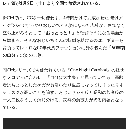
レ」篇が1月9日（土）より全国で放送されている。
新CMでは、CGを一切使わず、4時間かけて完成させた”老けメ
イク”のみですっかりおじいちゃん姿になった志尊が、何気なく
立ち上がろうとして
「おっとっと！」
と転びそうになる場面か
ら始まる。そんなおじいちゃんの転倒を助けるのは、ギターを
背負ってレトロな80年代風ファッションに身を包んだ
「50年前
の自分」
の姿の志尊。
同CMシリーズでも使われている『One Night Carnival』の軽快
なメロディに合わせ、「自分は大丈夫」と思っていても、高齢
者はちょっとしたケガが長引いたり重症になってしまったりす
るリスクが高いことを諭す。おじいちゃん役と昭和の若者役の
一人二役をうまく演じ分ける、志尊の演技力が光る内容となっ
ている。