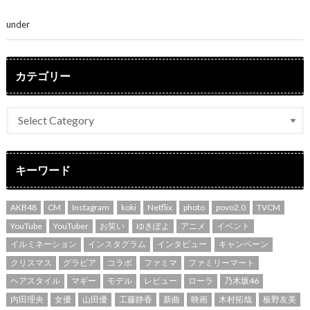
素敵」
under
ENTERTAINMENT
カテゴリー
キーワード
AKB48
CM
Instagram
koki
Netflix
photo
povo2.0
TVCM
YouTube
YouTuber
お笑い
ゆきぽよ
アニメ
イベント
イルミネーション
インスタグラム
インタビュー
キャンペーン
クリスマス
グラビア
コラボ
ファミマ
ファミリーマート
ヘアスタイル
マギー
モデル
レビュー
ローラ
乃木坂46
内田理央
女優
山田優
工藤静香
新曲
映画
木村拓哉
板野友美