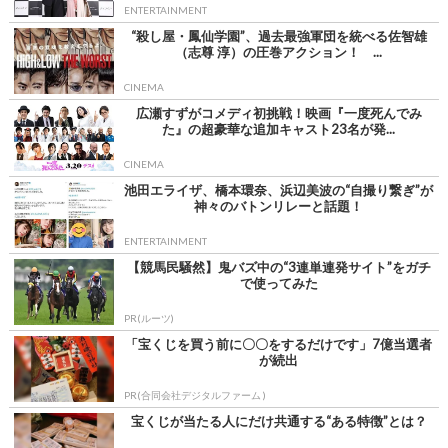
ENTERTAINMENT
“殺し屋・鳳仙学園”、過去最強軍団を統べる佐智雄
（志尊 淳）の圧巻アクション！ ...
CINEMA
広瀬すずがコメディ初挑戦！映画『一度死んでみ
た』の超豪華な追加キャスト23名が発...
CINEMA
池田エライザ、橋本環奈、浜辺美波の“自撮り繋ぎ”が
神々のバトンリレーと話題！
ENTERTAINMENT
【競馬民騒然】鬼バズ中の“3連単連発サイト”をガチ
で使ってみた
PR(ルーツ)
「宝くじを買う前に〇〇をするだけです」7億当選者
が続出
PR(合同会社デジタルファーム )
宝くじが当たる人にだけ共通する“ある特徴”とは？