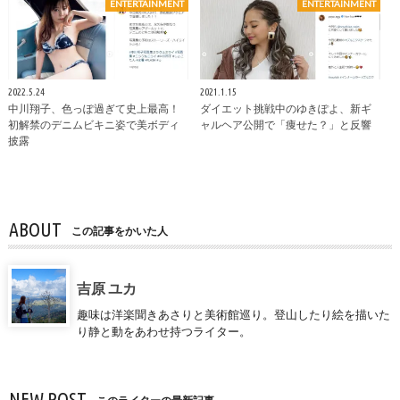
ENTERTAINMENT
ENTERTAINMENT
2022.5.24
2021.1.15
中川翔子、色っぽ過ぎて史上最高！
ダイエット挑戦中のゆきぽよ、新ギ
初解禁のデニムビキニ姿で美ボディ
ャルヘア公開で「痩せた？」と反響
披露
ABOUT
この記事をかいた人
吉原 ユカ
趣味は洋楽聞きあさりと美術館巡り。登山したり絵を描いた
り静と動をあわせ持つライター。
NEW POST