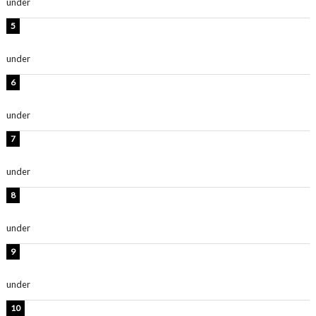
under
ENTERTAINMENT
西山茉希、夏全開な黒ビキニショット公開！「海似合い
ます」「スタイル抜群」
under
ENTERTAINMENT
時東ぁみ、白ビキニの美ボディショット公開！「最高」
「無邪気で可愛い」
under
ENTERTAINMENT
渡辺美優紀、美脚のミニワンピ衣装姿公開！「可愛いぃ
～」「みるきーのピンクコーデは最強」
under
ENTERTAINMENT
熊田曜子、圧巻美ボディのドレス姿公開！「妖艶な美し
さ」「女神」
under
ENTERTAINMENT
堀未央奈、6年ぶりとなる写真集発売を発表！「今まで
の集大成と、これからの決意が詰まった自信の一冊」
under
ENTERTAINMENT
吉川愛、艶やかな浴衣姿公開！「綺麗すぎ」「とっても