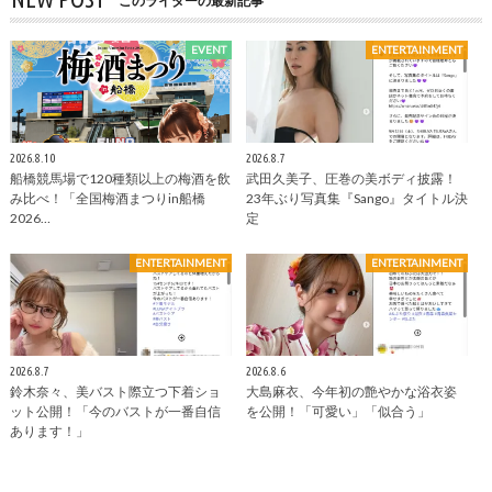
このライターの最新記事
EVENT
ENTERTAINMENT
2026.8.10
2026.8.7
船橋競馬場で120種類以上の梅酒を飲
武田久美子、圧巻の美ボディ披露！
み比べ！「全国梅酒まつりin船橋
23年ぶり写真集『Sango』タイトル決
2026…
定
ENTERTAINMENT
ENTERTAINMENT
2026.8.7
2026.8.6
鈴木奈々、美バスト際立つ下着ショ
大島麻衣、今年初の艶やかな浴衣姿
ット公開！「今のバストが一番自信
を公開！「可愛い」「似合う」
あります！」