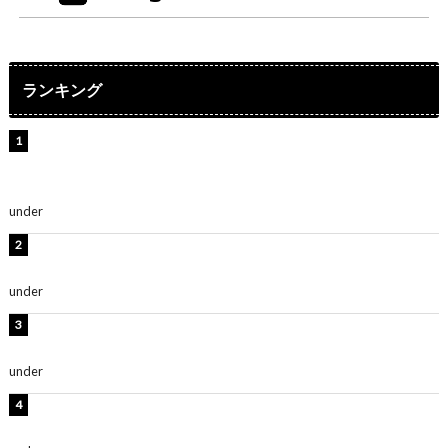
ランキング
【インタビュー】堀内まり菜＆宮本佳林＆杏ジュリア＆
及川結依「みんなでどこまで高い到達点を目指せるかす
ごく楽しみです！」『スクールアイドルミュージカル』
under
ENTERTAINMENT
横野すみれ、ビキニ姿のグラビアショット公開！「美し
い」「スタイル最高！」
under
ENTERTAINMENT
板野友美、神スタイルのビキニショット公開！「スタイ
ルレベチすぎてやばい」
under
ENTERTAINMENT
岡田紗佳、美ボディ全開のグラビアショット公開！「撃
ち抜かれる美しさ」「色っぽい」