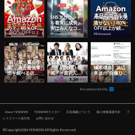
「え、こんなセ
SNSアカウント
Amazon今日も見
ールやってた
を着実に成長。
逃せない！80%
の？」80％OFF
実はみんなココ
OFF以上が続々
以上が続々登
使ってます。
登場
PR(Amazon)
PR(Dreaw合同会社)
PR(Amazon)
場！Amazonの本
気が...
“殺し屋・鳳仙学
広瀬すずがコメ
池田エライザ、
園”、過去最強軍
ディ初挑戦！映
橋本環奈、浜辺
団を統べる佐智
画『一度死んで
美波の“自撮り繋
雄（志尊 淳）の
みた』の超豪華
ぎ”が神々のバト
圧巻アクショ
な追加キャスト
ンリレーと話
ン！ ...
23名が発...
題！
Recommended by
About YESNEWS
YESNEWSライター
広告掲載について
個人情報保護方針
プ
レスリリース送付先
お問い合わせ
©Copyright2026 YESNEWS All Rights Reserved.