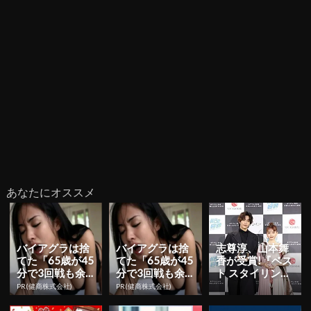
あなたにオススメ
バイアグラは捨
バイアグラは捨
志尊淳、山本舞
てた「65歳が45
てた「65歳が45
香が受賞!『ベス
分で3回戦も余
分で3回戦も余
ト スタイリング
裕」980円で朝
裕」1日31円で
アワード 201
PR(健商株式会社)
PR(健商株式会社)
まで絶好調！
朝まで絶好調！
9』