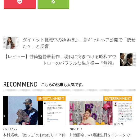
ダイエット挑戦中のゆきぽよ、新ギャルヘア公開で「痩せ
た？」と反響
【レビュー】井筒監督最新作、現代に突きつける昭和アウ
トローのパワフルな生き様―『無頼』
RECOMMEND
こちらの記事も人気です。
ENTERTAINMENT
ENTERTAINMENT
2020.12.25
2022.11.7
木村拓哉、“抱っこ”のおねだり！？仲
片瀬那奈、41歳誕生日をインスタで