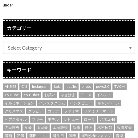
under
ENTERTAINMENT
カテゴリー
キーワード
AKB48
CM
Instagram
koki
Netflix
photo
povo2.0
TVCM
YouTube
YouTuber
お笑い
ゆきぽよ
アニメ
イベント
イルミネーション
インスタグラム
インタビュー
キャンペーン
クリスマス
グラビア
コラボ
ファミマ
ファミリーマート
ヘアスタイル
マギー
モデル
レビュー
ローラ
乃木坂46
内田理央
女優
山田優
工藤静香
新曲
映画
木村拓哉
板野友美
漫画
私服
藤田ニコル
誕生日
調査
週刊少年ジャンプ
音楽