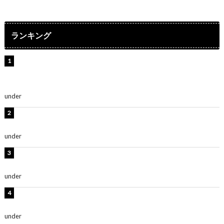
ランキング
【インタビュー】堀内まり菜＆宮本佳林＆杏ジュリア＆
及川結依「みんなでどこまで高い到達点を目指せるかす
ごく楽しみです！」『スクールアイドルミュージカル』
under
ENTERTAINMENT
横野すみれ、ビキニ姿のグラビアショット公開！「美し
い」「スタイル最高！」
under
ENTERTAINMENT
板野友美、神スタイルのビキニショット公開！「スタイ
ルレベチすぎてやばい」
under
ENTERTAINMENT
岡田紗佳、美ボディ全開のグラビアショット公開！「撃
ち抜かれる美しさ」「色っぽい」
under
ENTERTAINMENT