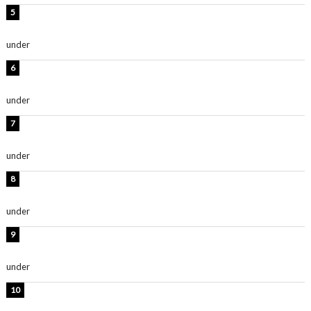
西山茉希、夏全開な黒ビキニショット公開！「海似合い
ます」「スタイル抜群」
under
ENTERTAINMENT
時東ぁみ、白ビキニの美ボディショット公開！「最高」
「無邪気で可愛い」
under
ENTERTAINMENT
渡辺美優紀、美脚のミニワンピ衣装姿公開！「可愛いぃ
～」「みるきーのピンクコーデは最強」
under
ENTERTAINMENT
熊田曜子、圧巻美ボディのドレス姿公開！「妖艶な美し
さ」「女神」
under
ENTERTAINMENT
堀未央奈、6年ぶりとなる写真集発売を発表！「今まで
の集大成と、これからの決意が詰まった自信の一冊」
under
ENTERTAINMENT
吉川愛、艶やかな浴衣姿公開！「綺麗すぎ」「とっても
素敵」