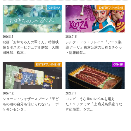
CINEMA
ENTERTAINMENT
2026.8.5
2026.7.31
映画『お姉ちゃんの翠くん』特報映
シルク・ドゥ・ソレイユ『アース製
像＆ポスタービジュアル解禁！久間
薬 クーザ』東京公演の日程＆チケッ
田琳加、松本…
ト情報解禁…
ENTERTAINMENT
OTHER
2026.7.23
2026.7.1
ショーン・ウォザースプーン「子ど
コンビニうな重のレベルを超え
もの頃の自分も信じられない」 ポ
た！？ファミマ「上 鹿児島県産うな
ケモンセンタ…
ぎ蒲焼重」を実…