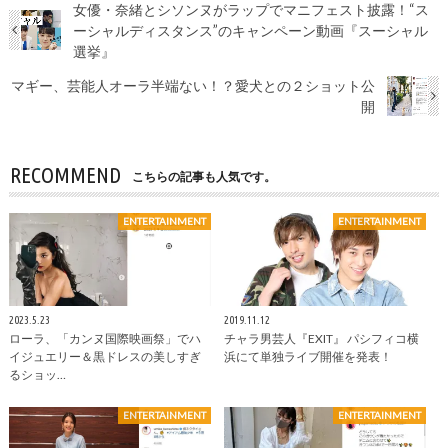
女優・奈緒とシソンヌがラップでマニフェスト披露！“ス
ーシャルディスタンス”のキャンペーン動画『スーシャル
選挙』
マギー、芸能人オーラ半端ない！？愛犬との２ショット公
開
RECOMMEND
こちらの記事も人気です。
ENTERTAINMENT
ENTERTAINMENT
2023.5.23
2019.11.12
ローラ、「カンヌ国際映画祭」でハ
チャラ男芸人『EXIT』 パシフィコ横
イジュエリー＆黒ドレスの美しすぎ
浜にて単独ライブ開催を発表！
るショッ…
ENTERTAINMENT
ENTERTAINMENT