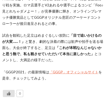
り戦を実施。ロマ店選手とV2あれるや選手によるコンビ「Foo♪
見とれちゃダメよー！」が見事優勝に輝き、オンラインプレマ
ッチ優勝賞品としてGGGPオリジナル意匠のアーケードコント
ローラーが後日進呈されるとの事。
試合を観戦した足立はめまぐるしい攻防に
「目で追いかけるの
が大変……！」
と驚き、劇的な決着の際には歓声や拍手を送る場
面も。大会が終了すると、足立は
「これが本戦なんじゃないか
と思う熱で、私も観させていただいて本当に楽しかった」
とコ
メントし、大満足の様子だった。
「GGGP2021」の最新情報は
「GGGP」オフィシャルサイト
を
是非、チェックしてみよう。
0