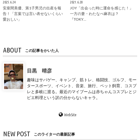
2025.6.24
2021.6.28
安座間美優、第1子男児の出産を報
JOY「出会った時に運命を感じた！」
告！「言葉では言い表せないくらい
一方の妻・わたなべ麻衣は？
愛おしい」
『TOKY…
ABOUT
この記事をかいた人
目黒 晴彦
趣味はサバゲー、キャンプ、筋トレ、格闘技、ゴルフ、モー
タースポーツ、イベント、音楽、旅行、ペット飼育、コスプ
レと多岐に渡る。最近のマイブームは赤ちゃんコスプレとジ
ビエ料理という訳の分からないキャラ。
WebSite
NEW POST
このライターの最新記事