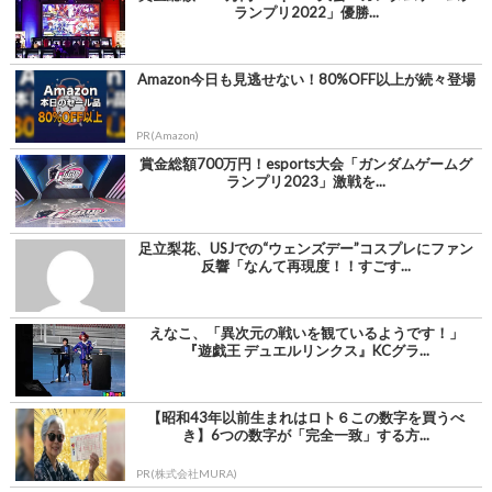
ランプリ2022」優勝...
Amazon今日も見逃せない！80%OFF以上が続々登場
PR(Amazon)
賞金総額700万円！esports大会「ガンダムゲームグ
ランプリ2023」激戦を...
足立梨花、USJでの“ウェンズデー”コスプレにファン
反響「なんて再現度！！すごす...
えなこ、「異次元の戦いを観ているようです！」
『遊戯王 デュエルリンクス』KCグラ...
【昭和43年以前生まれはロト６この数字を買うべ
き】6つの数字が「完全一致」する方...
PR(株式会社MURA)