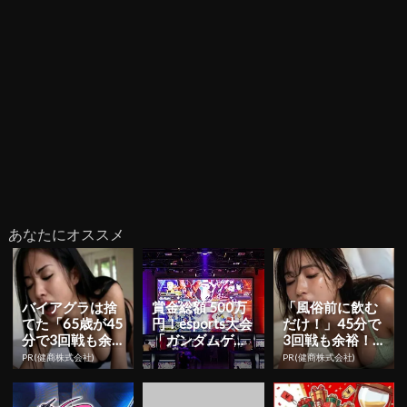
あなたにオススメ
バイアグラは捨
賞金総額 500万
「風俗前に飲む
てた「65歳が45
円！esports大会
だけ！」45分で
分で3回戦も余
「ガンダムゲー
3回戦も余裕！9
裕」980円で朝
ムグランプリ20
80円で朝まで絶
PR(健商株式会社)
PR(健商株式会社)
まで絶好調！
22」優勝...
好調