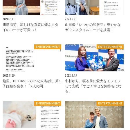
2020.7.13
2020.9.8
川島海荷、涼しげな衣装に蝶ネクタ
山田優「いつかの私服♡」爽やかな
イのコーデが可愛い！
ガウンスタイルコーデを披露！
ENTERTAINMENT
ENTERTAINMENT
2025.8.29
2022.3.15
趣里、BE:FIRST RYOKIとの結婚、第1
中村ゆり、寝る前に愛犬をモフモフ
子妊娠を発表！「2人の間…
して安眠 「すごく幸せな気持ちにな
る」
ENTERTAINMENT
ENTERTAINMENT