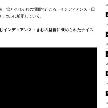
u
後」篇とそれぞれの場面で起こる、インディアンス・田
コミカルに解消していく。
u
むインディアンス・きむの監督に褒められたナイス
u
u
u
u