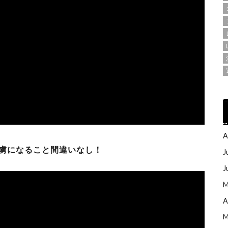
A
虜になること間違いなし！
J
J
M
A
M