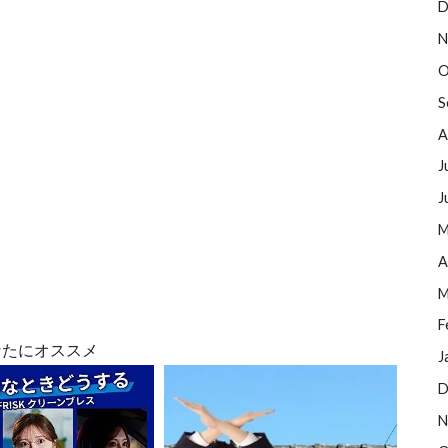
D
N
O
S
A
J
J
M
A
M
F
なたにオススメ
J
D
N