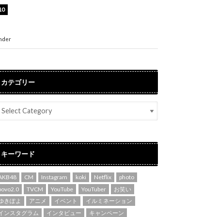
渡辺美優紀、美脚のミニワンピ衣装姿公開！
「可愛いぃ～」「みるきーのピンクコーデは最
強」
nder
ENTERTAINMENT
カテゴリー
キーワード
AKB48
CM
Instagram
koki
Netflix
photo
povo2.0
TVCM
YouTube
YouTuber
お笑い
ゆきぽよ
アニメ
イベント
イルミネーション
インスタグラム
インタビュー
キャンペーン