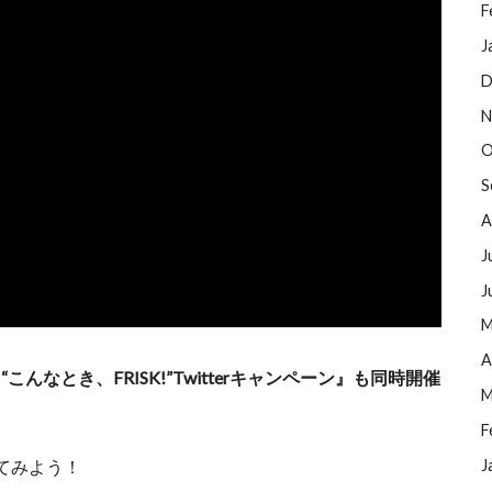
F
J
D
N
O
S
A
J
J
M
A
んなとき、FRISK!”Twitterキャンペーン』も同時開催
M
F
J
てみよう！