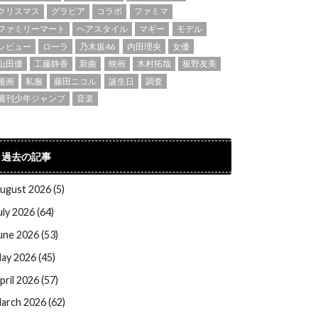
クリスマス
グラビア
コラボ
ファミマ
ファミリーマート
ヘアスタイル
マギー
モデル
レビュー
ローラ
乃木坂46
内田理央
女優
山田優
工藤静香
新曲
映画
木村拓哉
板野友美
漫画
私服
藤田ニコル
誕生日
調査
週刊少年ジャンプ
音楽
過去の記事
ugust 2026 (5)
uly 2026 (64)
une 2026 (53)
ay 2026 (45)
pril 2026 (57)
arch 2026 (62)