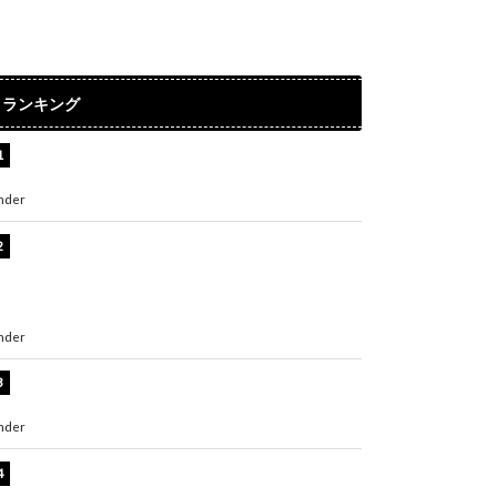
ランキング
水原希子、ビキニ姿の美ボディショット公開！
「天使！」「別格に可愛い」
nder
ENTERTAINMENT
【インタビュー】堀内まり菜＆宮本佳林＆杏ジ
ュリア＆及川結依「みんなでどこまで高い到達
点を目指せるかすごく楽しみです！」『スクー
ルアイドルミュージカル』
nder
ENTERTAINMENT
板野友美、水着姿の美ボディショット公開！
「スタイル抜群」「最高にセクシー」
nder
ENTERTAINMENT
横野すみれ、ビキニ姿のグラビアショット公
開！「美しい」「スタイル最高！」