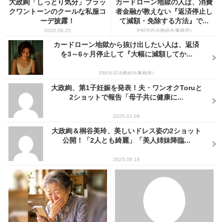
大政絢「しっとり気分」ブラッ
カードローン地獄の人は、消費
クワントーンのクールな私服コ
者金融が教えない『返済停止し
ーデ披露！
て減額・免除する方法』で...
2020.09.25
PR(渋谷法務総合事務所)
カードローン地獄から抜け出したい人は、返済
を3～6ヶ月停止して『大幅に減額してか...
PR(渋谷法務総合事務所)
大政絢、第1子妊娠を発表！夫・ワンオクToruと
2ショットで報告「母子共に健康に...
2025.01.09
大政絢＆桐谷美玲、美しいドレス姿の2ショット
公開！「2人とも綺麗」「美人姉妹降臨...
2025.09.18