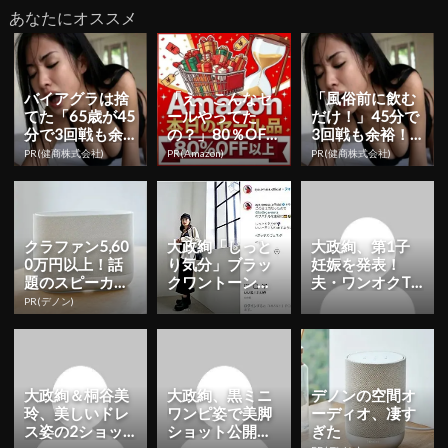
あなたにオススメ
バイアグラは捨
「え、こんなセ
「風俗前に飲む
てた「65歳が45
ールやってた
だけ！」45分で
分で3回戦も余
の？」80％OFF
3回戦も余裕！1
裕」980円で朝
以上が続々登
日31円で朝まで
PR(健商株式会社)
PR(Amazon)
PR(健商株式会社)
まで絶好調！
場！Amazonの本
絶好調
気が...
クラファン5,60
大政絢「しっと
大政絢、第1子
0万円以上！話
り気分」ブラッ
妊娠を発表！
題のスピーカー
クワントーンの
夫・ワンオクTor
を試してみた
クールな私服コ
uと2ショットで
PR(デノン)
ーデ披露！
報告「母子共に
健康に...
大政絢＆桐谷美
大政絢、黒ミニ
デノンの空間オ
玲、美しいドレ
ワンピ姿で美脚
ーディオ、凄す
ス姿の2ショッ
ショット公開！
ぎた