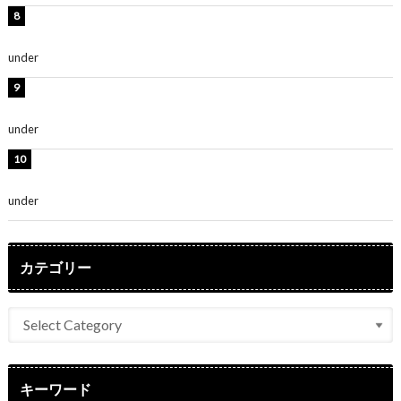
岡田紗佳、美ボディ全開のグラビアショット公開！「撃
ち抜かれる美しさ」「色っぽい」
under
ENTERTAINMENT
時東ぁみ、白ビキニの美ボディショット公開！「最高」
「無邪気で可愛い」
under
ENTERTAINMENT
渡辺美優紀、美脚のミニワンピ衣装姿公開！「可愛いぃ
～」「みるきーのピンクコーデは最強」
under
ENTERTAINMENT
カテゴリー
キーワード