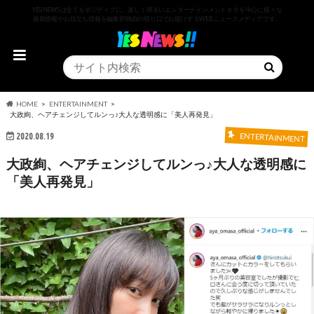
YESNEWSは全てをポジティブに、楽しく明るいエンターテインメントネタを中心に様々な
最新情報やお役立ち情報を編集部独自の切り口でお届けするWEBニュースメディアです。
HOME
ENTERTAINMENT
大政絢、ヘアチェンジしてルンっ♪大人な透明感に「美人再発見」
2020.08.19
ENTERTAINMENT
大政絢、ヘアチェンジしてルンっ♪大人な透明感に
「美人再発見」