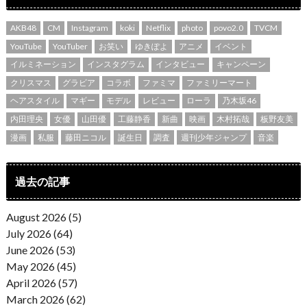
AKB48
CM
Instagram
koki
Netflix
photo
povo2.0
TVCM
YouTube
YouTuber
お笑い
ゆきぽよ
アニメ
イベント
イルミネーション
インスタグラム
インタビュー
キャンペーン
クリスマス
グラビア
コラボ
ファミマ
ファミリーマート
ヘアスタイル
マギー
モデル
レビュー
ローラ
乃木坂46
内田理央
女優
山田優
工藤静香
新曲
映画
木村拓哉
板野友美
漫画
私服
藤田ニコル
誕生日
調査
週刊少年ジャンプ
音楽
過去の記事
August 2026 (5)
July 2026 (64)
June 2026 (53)
May 2026 (45)
April 2026 (57)
March 2026 (62)