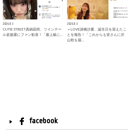
2026.8.3
2026.8.3
CUTIE STREET真鍋凪咲、ツインテー
＝LOVE諸橋沙夏、誕生日を迎えたこ
ル姿披露にファン歓喜！「最上級に…
とを報告！「これからも皆さんに沢
山歌を届…
facebook