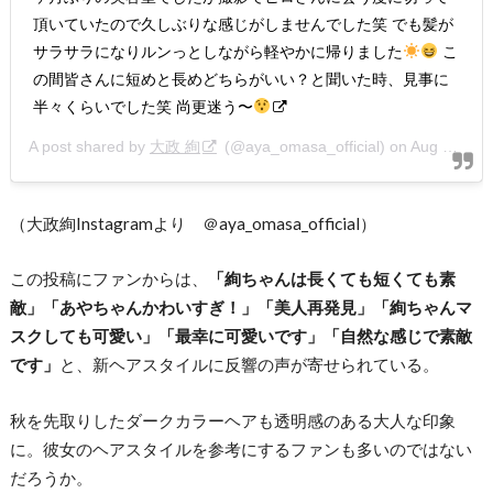
頂いていたので久しぶりな感じがしませんでした笑 でも髪が
サラサラになりルンっとしながら軽やかに帰りました
こ
の間皆さんに短めと長めどちらがいい？と聞いた時、見事に
半々くらいでした笑 尚更迷う〜
A post shared by
大政 絢
(@aya_omasa_official) on
Aug 18, 2020 at 2:57am PDT
（大政絢Instagramより ＠aya_omasa_official）
この投稿にファンからは、
「絢ちゃんは長くても短くても素
敵」「あやちゃんかわいすぎ！」「美人再発見」「絢ちゃんマ
スクしても可愛い」「最幸に可愛いです」「自然な感じで素敵
です」
と、新ヘアスタイルに反響の声が寄せられている。
秋を先取りしたダークカラーヘアも透明感のある大人な印象
に。彼女のヘアスタイルを参考にするファンも多いのではない
だろうか。