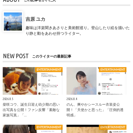
吉原 ユカ
趣味は洋楽聞きあさりと美術館巡り。登山したり絵を描いた
り静と動をあわせ持つライター。
NEW POST
このライターの最新記事
ENTERTAINMENT
ENTERTAINMENT
2026.8.5
2026.8.4
柴咲コウ、誕生日迎え幼少期の思い
のん、爽やかシースルー衣装姿公
出写真を公開！ファン反響「素敵な
開！「天使かと思った」「圧倒的透
家族写真」「…
明感」
ENTERTAINMENT
ENTERTAINMENT