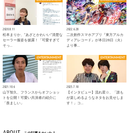
2020.8.11
2022.6.28
松本まりか、”あざとかわいい”清楚な
二次創作スマホアプリ『東方アルカ
セーラー服姿を披露！「可愛すぎて
ディアレコード』が本日28日（火）
そっ…
より事…
ENTERTAINMENT
ENTERTAINMENT
2021.10.6
2025.7.18
山下智久、フランスからオフショッ
【インタビュー】流れ星☆、「誰も
トを公開！可愛い共演者の紹介に
が楽しめるようなネタをお見せしま
「羨ましい」
す！」コ…
ABOUT
この記事をかいた人