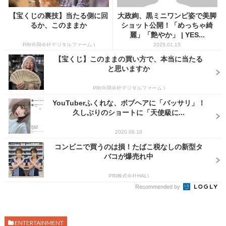
【宝くじの裏技】当たる側に回
大政絢、黒ミニワンピ姿で美脚
るか、このままか
ショット公開！「めっちゃ綺
麗」「艶やか」 | YES...
PR(合同会社デジタルファーム )
2025.01.15
【宝くじ】このままの買い方で、本当に当たる
と思いますか
PR(合同会社デジタルファーム )
YouTuberふくれな、ボブヘアに「バッサリ」！
久しぶりのショートに「天使級に...
2020.08.18
コンビニで買うのは損！たばこ税なしの新型タ
バコが爆売れ中
PR(株式会社HAL)
Recommended by
ENTERTAINMENT