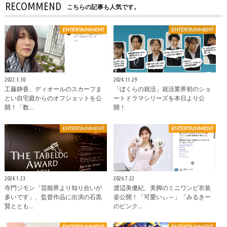
RECOMMEND
こちらの記事も人気です。
ENTERTAINMENT
ENTERTAINMENT
2022.3.30
2024.11.29
工藤静香、ディオールのスカーフま
「ぼくらの就活」就活業界初のショ
とい自宅庭からのオフショットを公
ートドラマシリーズを本日より公
開！「数…
開！
ENTERTAINMENT
ENTERTAINMENT
2024.1.23
2026.7.22
寺門ジモン「芸能界より知り合いが
渡辺美優紀、美脚のミニワンピ衣装
多いです」、監督作品に出演の石黒
姿公開！「可愛いぃ～」「みるきー
賢ととも…
のピンク…
ENTERTAINMENT
ENTERTAINMENT