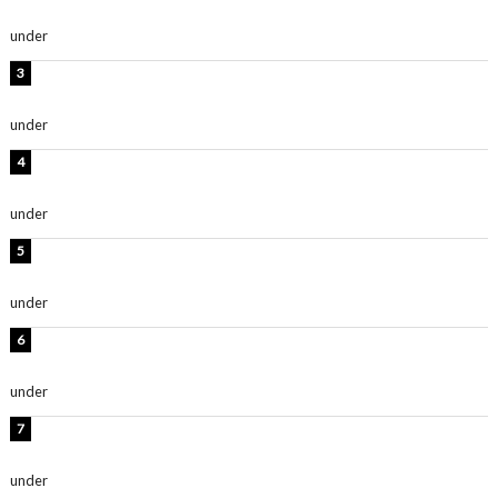
ごく楽しみです！」『スクールアイドルミュージカル』
under
ENTERTAINMENT
板野友美、水着姿の美ボディショット公開！「スタイル
抜群」「最高にセクシー」
under
ENTERTAINMENT
横野すみれ、ビキニ姿のグラビアショット公開！「美し
い」「スタイル最高！」
under
ENTERTAINMENT
時東ぁみ、胸元ざっくり水着のグラビアショット公開！
「綺麗」「爽やかセクシー」
under
ENTERTAINMENT
板野友美、神スタイルのビキニショット公開！「スタイ
ルレベチすぎてやばい」
under
ENTERTAINMENT
西山茉希、夏全開な黒ビキニショット公開！「海似合い
ます」「スタイル抜群」
under
ENTERTAINMENT