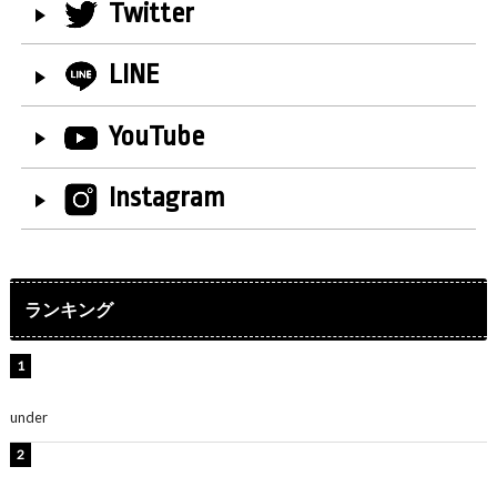
Twitter
LINE
YouTube
Instagram
ランキング
水原希子、ビキニ姿の美ボディショット公開！「天
使！」「別格に可愛い」
under
ENTERTAINMENT
【インタビュー】堀内まり菜＆宮本佳林＆杏ジュリア＆
及川結依「みんなでどこまで高い到達点を目指せるかす