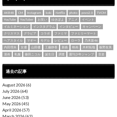
AKB48
CM
Instagram
koki
Netflix
photo
povo2.0
TVCM
YouTube
YouTuber
お笑い
ゆきぽよ
アニメ
イベント
イルミネーション
インスタグラム
インタビュー
キャンペーン
クリスマス
グラビア
コラボ
ファミマ
ファミリーマート
ヘアスタイル
マギー
モデル
レビュー
ローラ
乃木坂46
内田理央
女優
山田優
工藤静香
新曲
映画
木村拓哉
板野友美
漫画
私服
藤田ニコル
誕生日
調査
週刊少年ジャンプ
音楽
過去の記事
August 2026 (6)
July 2026 (64)
June 2026 (53)
May 2026 (45)
April 2026 (57)
March 2026 (62)