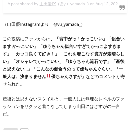
A post shared by
山田優
(@yu_yamada_) on
Aug 12, 2020 at 5:48pm PDT
（山田優Instagramより @yu_yamada_）
この投稿にファンからは、
「背中がっ！かっこいい」「似合い
ます かっこいい」「ゆうちゃん似合いすぎてかっこよすぎま
す」「カッコ良くて好き！」「これを着こなす貴方が素晴らし
い」「オシャレでかっこいい」「ゆうちゃん流石です」「産後
と思えない…」「こんなの似合うのって優ちゃんぐらい」「一
般人は、決まりません
優ちゃんさすが」
などのコメントが寄
せられた。
産後とは思えないスタイルと、一般人には無理なレベルのファ
ッションをサクッと着こなしてしまう山田にはさすがの一言
だ。