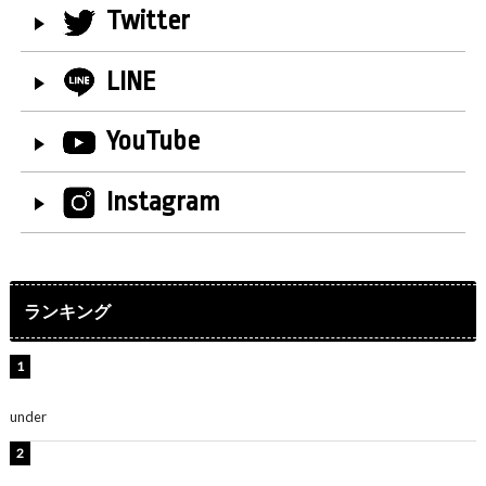
Twitter
LINE
YouTube
Instagram
ランキング
水原希子、ビキニ姿の美ボディショット公開！「天
使！」「別格に可愛い」
under
ENTERTAINMENT
【インタビュー】堀内まり菜＆宮本佳林＆杏ジュリア＆
及川結依「みんなでどこまで高い到達点を目指せるかす