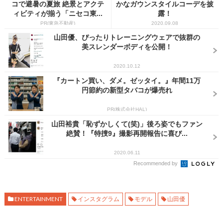
コで避暑の夏旅 絶景とアクテ
かなガウンスタイルコーデを披
ィビティが揃う「ニセコ東...
露！
PR(東急不動産)
2020.09.08
山田優、ぴったりトレーニングウェアで抜群の
美スレンダーボディを公開！
2020.10.12
『カートン買い、ダメ。ゼッタイ。』年間11万
円節約の新型タバコが爆売れ
PR(株式会社HAL)
山田裕貴「恥ずかしくて(笑)」後ろ姿でもファン
絶賛！『特捜9』撮影再開報告に喜び...
2020.06.11
Recommended by
ENTERTAINMENT
インスタグラム
モデル
山田優