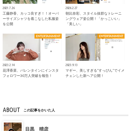
2021.7.26
2026.2.27
工藤静香、カッコ良すぎ！！オーバ
朝比奈彩、スタイル抜群なトレーニ
ーサイズシャツを着こなした私服姿
ングウェア姿公開！「かっこいい」
を公開
「美しい」
ENTERTAINMENT
ENTERTAINMENT
2023.2.14
2023.9.13
花澤香菜、バレンタインにインスタ
マギー、美しすぎる“すっぴん”でイメ
フォロワー30万人突破を報告！
チェンした新ヘア公開！
ABOUT
この記事をかいた人
目黒 晴彦