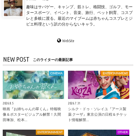
趣味はサバゲー、キャンプ、筋トレ、格闘技、ゴルフ、モー
タースポーツ、イベント、音楽、旅行、ペット飼育、コスプ
レと多岐に渡る。最近のマイブームは赤ちゃんコスプレとジ
ビエ料理という訳の分からないキャラ。
WebSite
NEW POST
このライターの最新記事
CINEMA
ENTERTAINMENT
2026.8.5
2026.7.31
映画『お姉ちゃんの翠くん』特報映
シルク・ドゥ・ソレイユ『アース製
像＆ポスタービジュアル解禁！久間
薬 クーザ』東京公演の日程＆チケッ
田琳加、松本…
ト情報解禁…
ENTERTAINMENT
OTHER