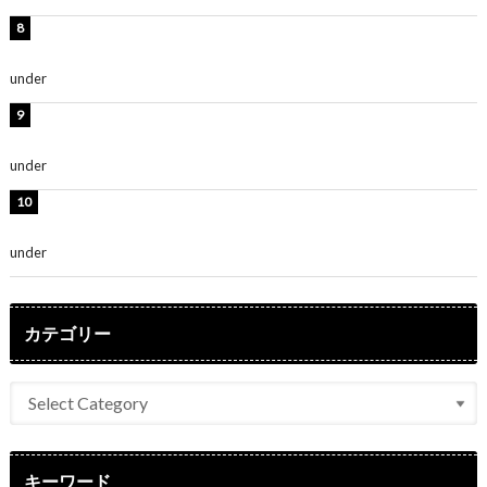
岡田紗佳、美ボディ全開のグラビアショット公開！「撃
ち抜かれる美しさ」「色っぽい」
under
ENTERTAINMENT
時東ぁみ、白ビキニの美ボディショット公開！「最高」
「無邪気で可愛い」
under
ENTERTAINMENT
渡辺美優紀、美脚のミニワンピ衣装姿公開！「可愛いぃ
～」「みるきーのピンクコーデは最強」
under
ENTERTAINMENT
カテゴリー
キーワード