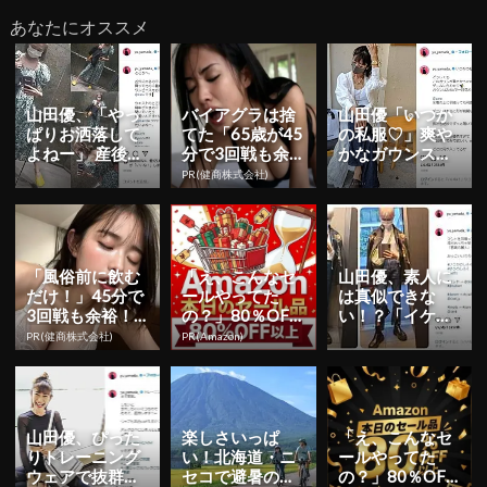
あなたにオススメ
山田優、「やっ
バイアグラは捨
山田優「いつか
ぱりお洒落して
てた「65歳が45
の私服♡」爽や
よねー」 産後と
分で3回戦も余
かなガウンスタ
は思えないスタ
裕」980円で朝
イルコーデを披
PR(健商株式会社)
イル！さくっと
まで絶好調！
露！
お出かけ...
「風俗前に飲む
「え、こんなセ
山田優、素人に
だけ！」45分で
ールやってた
は真似できな
3回戦も余裕！1
の？」80％OFF
い！？「イケメ
日31円で朝まで
以上が続々登
ンすぎる」私服
PR(健商株式会社)
PR(Amazon)
絶好調
場！Amazonの本
ショット公開
気が...
山田優、ぴった
楽しさいっぱ
「え、こんなセ
りトレーニング
い！北海道・ニ
ールやってた
ウェアで抜群の
セコで避暑の夏
の？」80％OFF