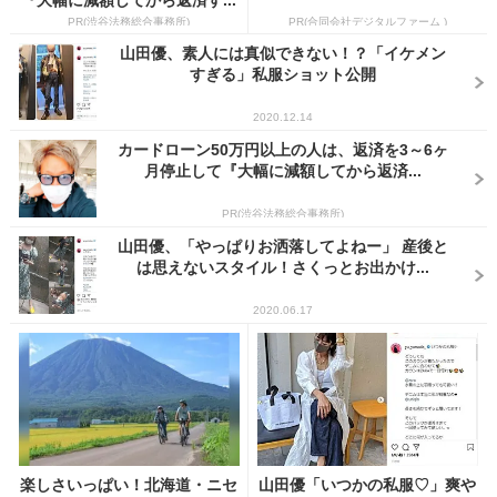
PR(渋谷法務総合事務所)
PR(合同会社デジタルファーム )
山田優、素人には真似できない！？「イケメン
すぎる」私服ショット公開
2020.12.14
カードローン50万円以上の人は、返済を3～6ヶ
月停止して『大幅に減額してから返済...
PR(渋谷法務総合事務所)
山田優、「やっぱりお洒落してよねー」 産後と
は思えないスタイル！さくっとお出かけ...
2020.06.17
楽しさいっぱい！北海道・ニセ
山田優「いつかの私服♡」爽や