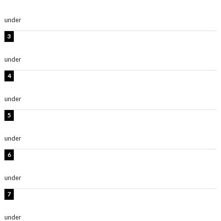
ごく楽しみです！」『スクールアイドルミュージカル』
under
ENTERTAINMENT
板野友美、水着姿の美ボディショット公開！「スタイル
抜群」「最高にセクシー」
under
ENTERTAINMENT
横野すみれ、ビキニ姿のグラビアショット公開！「美し
い」「スタイル最高！」
under
ENTERTAINMENT
時東ぁみ、胸元ざっくり水着のグラビアショット公開！
「綺麗」「爽やかセクシー」
under
ENTERTAINMENT
板野友美、神スタイルのビキニショット公開！「スタイ
ルレベチすぎてやばい」
under
ENTERTAINMENT
西山茉希、夏全開な黒ビキニショット公開！「海似合い
ます」「スタイル抜群」
under
ENTERTAINMENT