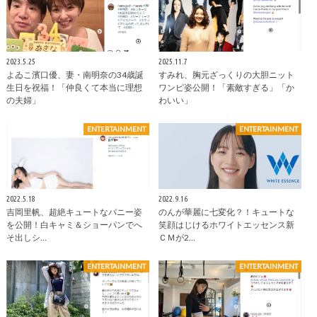
2023.5.25
2025.11.7
よゐこ濱口優、妻・南明奈の34歳誕
すみれ、胸元ざっくりの大胆ニット
生日を祝福！「仲良くて本当に理想
ワンピ姿公開！「素敵すぎる」「か
の夫婦」
わいい」
ENTERTAINMENT
ENTERTAINMENT
2022.5.18
2022.9.16
吉岡里帆、超絶キュートなバニー姿
のんが華麗に七変化？！キュートな
を公開！白キャミ＆ショーパンでへ
笑顔はじけるホワイトエッセンス新
そ出しシ…
ＣＭが2…
ENTERTAINMENT
ENTERTAINMENT