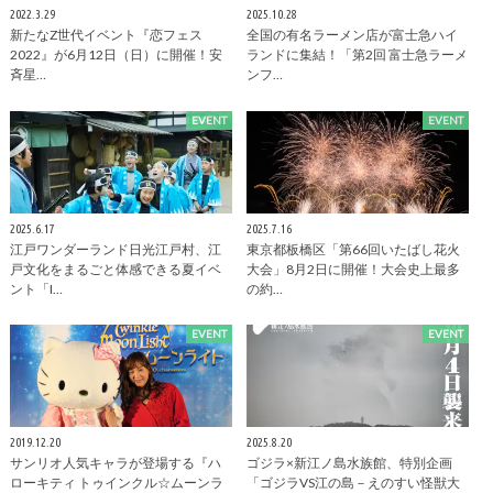
2022.3.29
2025.10.28
新たなZ世代イベント『恋フェス
全国の有名ラーメン店が富士急ハイ
2022』が6月12日（日）に開催！安
ランドに集結！「第2回 富士急ラーメ
斉星…
ンフ…
EVENT
EVENT
2025.6.17
2025.7.16
江戸ワンダーランド日光江戸村、江
東京都板橋区「第66回いたばし花火
戸文化をまるごと体感できる夏イベ
大会」8月2日に開催！大会史上最多
ント「I…
の約…
EVENT
EVENT
2019.12.20
2025.8.20
サンリオ人気キャラが登場する『ハ
ゴジラ×新江ノ島水族館、特別企画
ローキティ トゥインクル☆ムーンラ
「ゴジラVS江の島－えのすい怪獣大