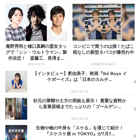
庵野秀明と樋口真嗣の盟友タッ
コンビニで買うのは損！たばこ
グで「シン・ウルトラマン」製
税なしの新型タバコが爆売れ中
作決定！ 斎藤工、長澤ま...
2019.08.01
PR(株式会社HAL)
【インタビュー】釈由美⼦、映画『Iké Boys イ
ケボーイズ』は「日本のカルチ...
2024.07.18
杉元の軍帽や土方の実銃も展示！ 貴重な資料か
ら直筆原稿までたっぷりの「ゴールデン...
2022.05.19
生物や物の中身を「スケる」を通じて紹介！
『スケスケ展 in TOKYO』が7月7...