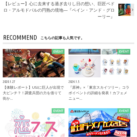
【レビュー】心に去来する過ぎ去りし日の想い、巨匠ペド
ロ・アルモドバルの円熟の境地―『ペイン・アンド・グロ
ーリー』
RECOMMEND
こちらの記事も人気です。
EVENT
EVENT
2020.1.27
2024.1.5
【体験レポート】USJに巨人が出現で
『原神』×「東京スカイツリー」コラ
大ピンチ？！調査兵団の力を借りて
ボイベントの詳細を発表！カフェメ
街か…
ニュー…
EVENT
EVENT