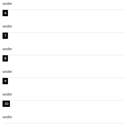
under
ENTERTAINMENT
岡田紗佳、美ボディ全開のグラビアショット公開！「撃
ち抜かれる美しさ」「色っぽい」
under
ENTERTAINMENT
時東ぁみ、白ビキニの美ボディショット公開！「最高」
「無邪気で可愛い」
under
ENTERTAINMENT
渡辺美優紀、美脚のミニワンピ衣装姿公開！「可愛いぃ
～」「みるきーのピンクコーデは最強」
under
ENTERTAINMENT
熊田曜子、圧巻美ボディのドレス姿公開！「妖艶な美し
さ」「女神」
under
ENTERTAINMENT
堀未央奈、6年ぶりとなる写真集発売を発表！「今まで
の集大成と、これからの決意が詰まった自信の一冊」
under
ENTERTAINMENT