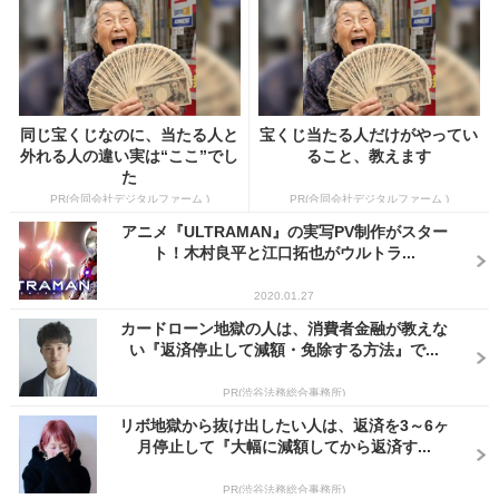
同じ宝くじなのに、当たる人と
宝くじ当たる人だけがやってい
外れる人の違い実は“ここ”でし
ること、教えます
た
PR(合同会社デジタルファーム )
PR(合同会社デジタルファーム )
アニメ『ULTRAMAN』の実写PV制作がスター
ト！木村良平と江口拓也がウルトラ...
2020.01.27
カードローン地獄の人は、消費者金融が教えな
い『返済停止して減額・免除する方法』で...
PR(渋谷法務総合事務所)
リボ地獄から抜け出したい人は、返済を3～6ヶ
月停止して『大幅に減額してから返済す...
PR(渋谷法務総合事務所)