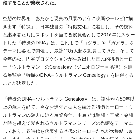
催することが発表された。
空想の世界を、あたかも現実の風景のように映画やテレビに描
き出す「特撮」。日本独自の「特撮文化」に着目し、その技術
と継承者たちにスポットを当てる展覧会として2016年にスター
トした「特撮のDNA」は、これまで「ゴジラ」や「ガメラ」を
テーマに各地で開催し、累計13万人超を動員してきた。そして
今年の秋、円谷プロダクションが生み出した国民的特撮ヒーロ
ー「ウルトラマン」のGenealogy（ジニオロジー＝系譜）を辿
る展覧会「特撮のDNA—ウルトラマン Genealogy」を開催する
ことが決定した。
「特撮のDNA—ウルトラマン Genealogy」は、誕生から50年以
上の歳月を経て、今なお進化と拡大を続ける特撮ヒーロー・ウ
ルトラマンの魅力に迫る展覧会だ。本展では昭和・平成・令和
と時を超えて愛されるウルトラマンシリーズの系譜をテーマに
しており、各時代を代表する歴代のヒーローたちが大集結しま
す。また、ウルトラマンシリーズだけでなく、他の円谷プロ作