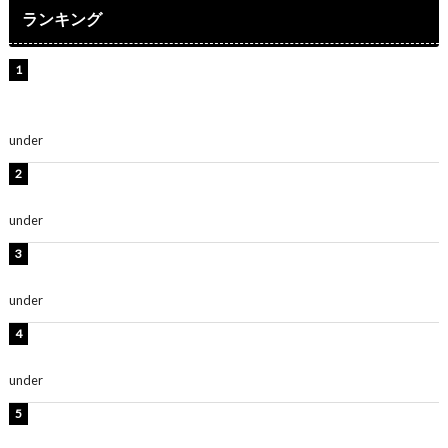
ランキング
【インタビュー】堀内まり菜＆宮本佳林＆杏ジュリア＆
及川結依「みんなでどこまで高い到達点を目指せるかす
ごく楽しみです！」『スクールアイドルミュージカル』
under
ENTERTAINMENT
板野友美、水着姿の美ボディショット公開！「スタイル
抜群」「最高にセクシー」
under
ENTERTAINMENT
横野すみれ、ビキニ姿のグラビアショット公開！「美し
い」「スタイル最高！」
under
ENTERTAINMENT
板野友美、神スタイルのビキニショット公開！「スタイ
ルレベチすぎてやばい」
under
ENTERTAINMENT
西山茉希、夏全開な黒ビキニショット公開！「海似合い
ます」「スタイル抜群」