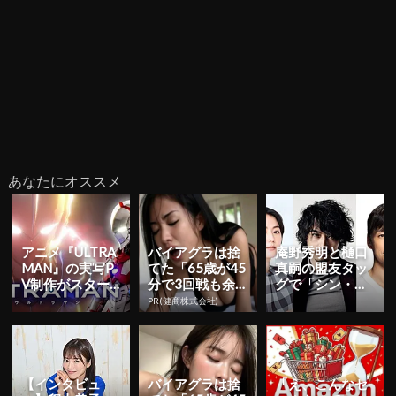
あなたにオススメ
アニメ『ULTRA
バイアグラは捨
庵野秀明と樋口
MAN』の実写P
てた「65歳が45
真嗣の盟友タッ
V制作がスター
分で3回戦も余
グで「シン・ウ
ト！木村良平と
裕」980円で朝
ルトラマン」製
PR(健商株式会社)
江口拓也がウル
まで絶好調！
作決定！ 斎藤
トラ...
工、長澤ま...
【インタビュ
バイアグラは捨
「え、こんなセ