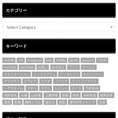
カテゴリー
キーワード
AKB48
CM
Instagram
koki
Netflix
photo
povo2.0
TVCM
YouTube
YouTuber
お笑い
ゆきぽよ
アニメ
イベント
イルミネーション
インスタグラム
インタビュー
キャンペーン
クリスマス
グラビア
コラボ
ファミマ
ファミリーマート
ヘアスタイル
マギー
モデル
レビュー
ローラ
乃木坂46
内田理央
女優
山田優
工藤静香
新曲
映画
木村拓哉
板野友美
漫画
私服
藤田ニコル
誕生日
調査
週刊少年ジャンプ
音楽