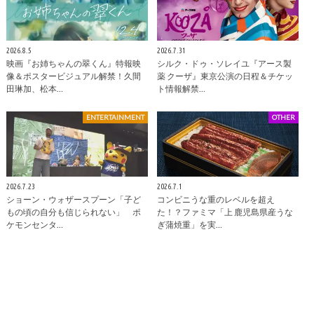
2026.8.5
2026.7.31
映画『お姉ちゃんの翠くん』特報映
シルク・ドゥ・ソレイユ『アース製
像＆ポスタービジュアル解禁！久間
薬 クーザ』東京公演の日程＆チケッ
田琳加、松本…
ト情報解禁…
ENTERTAINMENT
OTHER
2026.7.23
2026.7.1
ショーン・ウォザースプーン「子ど
コンビニうな重のレベルを超え
もの頃の自分も信じられない」 ポ
た！？ファミマ「上 鹿児島県産うな
ケモンセンタ…
ぎ蒲焼重」を実…