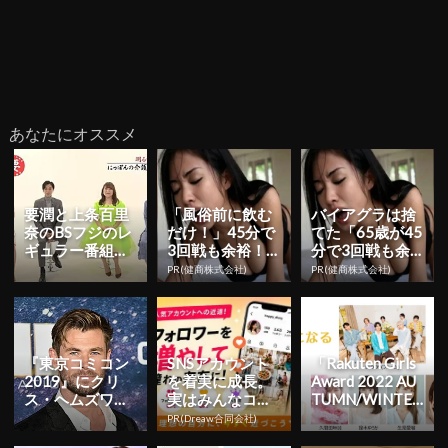
あなたにオススメ
要潤と上条百里
「風俗前に飲む
バイアグラは捨
奈のBSフジのレ
だけ！」45分で
てた「65歳が45
ギュラー番組に
3回戦も余裕！9
分で3回戦も余
りんごちゃんが
80円で朝まで絶
裕」1日31円で
PR(健商株式会社)
PR(健商株式会社)
ゲスト出演！介
好調
朝まで絶好調！
護・福祉...
『東京コミコン
SNSアカウント
「Rakuten Girls
2019』にクリ
を着実に成長。
Award 2022 AU
ス・ヘムズワー
実はみんなココ
TUMN/WINTE
スが来日決
使ってます。
R」 ...
PR(Dreaw合同会社)
定！”ウォーリア