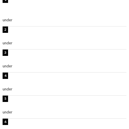
及川結依「みんなでどこまで高い到達点を目指せるかす
ごく楽しみです！」『スクールアイドルミュージカル』
under
ENTERTAINMENT
板野友美、水着姿の美ボディショット公開！「スタイル
抜群」「最高にセクシー」
under
ENTERTAINMENT
横野すみれ、ビキニ姿のグラビアショット公開！「美し
い」「スタイル最高！」
under
ENTERTAINMENT
板野友美、神スタイルのビキニショット公開！「スタイ
ルレベチすぎてやばい」
under
ENTERTAINMENT
西山茉希、夏全開な黒ビキニショット公開！「海似合い
ます」「スタイル抜群」
under
ENTERTAINMENT
岡田紗佳、美ボディ全開のグラビアショット公開！「撃
ち抜かれる美しさ」「色っぽい」