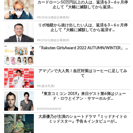
カードローン50万円以上の人は、返済を3～6ヶ月停
止して『大幅に減額してから返済...
PR(渋谷法務総合事務所)
リボ地獄から抜け出したい人は、返済を3～6ヶ月停
止して『大幅に減額してから返済す...
PR(渋谷法務総合事務所)
「Rakuten GirlsAward 2022 AUTUMN/WINTER」 ...
アマゾンで大人気！血圧対策はコーヒーに足してみ
て
PR(森永乳業)
『東京コミコン 2019』来日ゲスト第6弾はジュー
ド・ロウとイアン・サマーホルダ...
ENTERTAINMENT
大原優乃が主演のショートドラマ『ミッドナイト☆
ミッドスター』予告＆インタビューが...