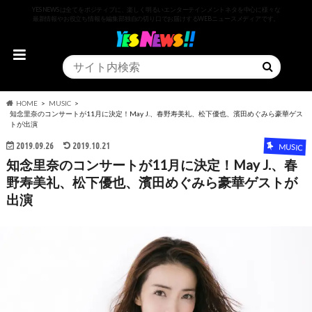
YESNEWSは全てをポジティブに、楽しく明るいエンターテインメントネタを中心に様々な
最新情報やお役立ち情報を編集部独自の切り口でお届けするWEBニュースメディアです。
HOME
MUSIC
知念里奈のコンサートが11月に決定！May J.、春野寿美礼、松下優也、濱田めぐみら豪華ゲス
トが出演
2019.09.26
2019.10.21
MUSIC
知念里奈のコンサートが11月に決定！May J.、春
野寿美礼、松下優也、濱田めぐみら豪華ゲストが
出演