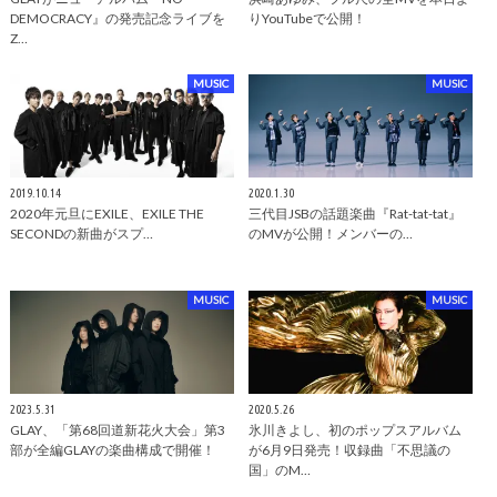
DEMOCRACY』の発売記念ライブを
りYouTubeで公開！
Z…
MUSIC
MUSIC
2019.10.14
2020.1.30
2020年元旦にEXILE、EXILE THE
三代目JSBの話題楽曲『Rat-tat-tat』
SECONDの新曲がスプ…
のMVが公開！メンバーの…
MUSIC
MUSIC
2023.5.31
2020.5.26
GLAY、「第68回道新花火大会」第3
氷川きよし、初のポップスアルバム
部が全編GLAYの楽曲構成で開催！
が6月9日発売！収録曲「不思議の
国」のM…