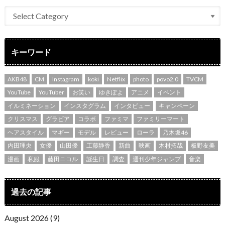
キーワード
AKB48
CM
Instagram
koki
Netflix
photo
povo2.0
TVCM
YouTube
YouTuber
お笑い
ゆきぽよ
アニメ
イベント
イルミネーション
インスタグラム
インタビュー
キャンペーン
クリスマス
グラビア
コラボ
ファミマ
ファミリーマート
ヘアスタイル
マギー
モデル
レビュー
ローラ
乃木坂46
内田理央
女優
山田優
工藤静香
新曲
映画
木村拓哉
板野友美
漫画
私服
藤田ニコル
誕生日
調査
週刊少年ジャンプ
音楽
過去の記事
August 2026 (9)