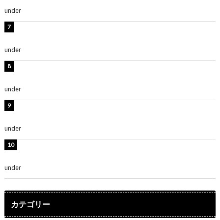
under
ENTERTAINMENT
時東ぁみ、白ビキニの美ボディショット公開！「最高」
「無邪気で可愛い」
under
ENTERTAINMENT
渡辺美優紀、美脚のミニワンピ衣装姿公開！「可愛いぃ
～」「みるきーのピンクコーデは最強」
under
ENTERTAINMENT
熊田曜子、圧巻美ボディのドレス姿公開！「妖艶な美し
さ」「女神」
under
ENTERTAINMENT
堀未央奈、6年ぶりとなる写真集発売を発表！「今まで
の集大成と、これからの決意が詰まった自信の一冊」
under
ENTERTAINMENT
カテゴリー