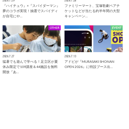
2026.7.29
2026.7.28
『ハイチュウ』×『スパイダーマン』
ファミリーマート、宝塚歌劇ペアチ
夢のコラボ実現！抽選でスパイディ
ケットなどが当たる約半年間の大型
が自宅にや…
キャンペーン…
OTHER
EVENT
2026.7.27
2026.7.13
猛暑でも遊んで学べる！足立区が夏
アドビが『MURASAKI SHONAN
休み限定で109講座＆44施設を無料
OPEN 2026』に特設ブース出…
開放『あ…