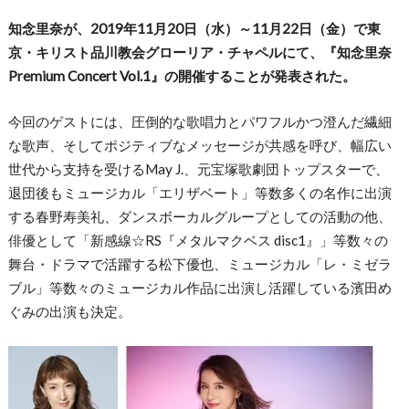
知念里奈が、2019年11月20日（水）～11月22日（金）で東
京・キリスト品川教会グローリア・チャペルにて、『知念里奈
Premium Concert Vol.1』の開催することが発表された。
今回のゲストには、圧倒的な歌唱力とパワフルかつ澄んだ繊細
な歌声、そしてポジティブなメッセージが共感を呼び、幅広い
世代から支持を受けるMay J.、元宝塚歌劇団トップスターで、
退団後もミュージカル「エリザベート」等数多くの名作に出演
する春野寿美礼、ダンスボーカルグループとしての活動の他、
俳優として「新感線☆RS『メタルマクベス disc1』」等数々の
舞台・ドラマで活躍する松下優也、ミュージカル「レ・ミゼラ
ブル」等数々のミュージカル作品に出演し活躍している濱田め
ぐみの出演も決定。