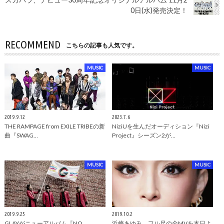
0日(水)発売決定！
RECOMMEND
こちらの記事も人気です。
MUSIC
MUSIC
2019.9.12
2023.7.6
THE RAMPAGE from EXILE TRIBEの新
NiziUを生んだオーディション『Nizi
曲『SWAG…
Project』シーズン2が…
MUSIC
MUSIC
2019.9.25
2019.10.2
GLAYがニューアルバム『NO
浜崎あゆみ、フル尺の全MVを本日よ