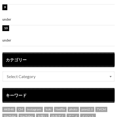
熊田曜子、圧巻美ボディのドレス姿公開！「妖艶な美し
さ」「女神」
under
ENTERTAINMENT
堀未央奈、6年ぶりとなる写真集発売を発表！「今まで
の集大成と、これからの決意が詰まった自信の一冊」
under
ENTERTAINMENT
カテゴリー
キーワード
AKB48
CM
Instagram
koki
Netflix
photo
povo2.0
TVCM
YouTube
YouTuber
お笑い
ゆきぽよ
アニメ
イベント