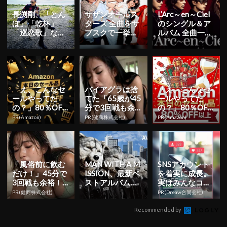
長渕剛、「とん
サザンオールス
L’Arc～en～Ciel
ぼ」「乾杯」
ターズ 全曲をサ
のシングル＆ア
「巡恋歌」など
ブスクで一挙解
ルバム 全曲一挙
のオリジナル作
禁！
解禁！
品を一挙解禁！
「え、こんなセ
バイアグラは捨
「え、こんなセ
ールやってた
てた「65歳が45
ールやってた
の？」80％OFF
分で3回戦も余
の？」80％OFF
以上が続々登
裕」980円で朝
以上が続々登
PR(Amazon)
PR(健商株式会社)
PR(Amazon)
場！Amazonの本
まで絶好調！
場！Amazonの本
気が...
気が...
「風俗前に飲む
MAN WITH A M
SNSアカウント
だけ！」45分で
ISSION、最新ベ
を着実に成長。
3回戦も余裕！9
ストアルバムを
実はみんなココ
80円で朝まで絶
含むすべての楽
使ってます。
PR(健商株式会社)
PR(Dreaw合同会社)
好調
曲のサブ...
Recommended by