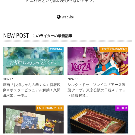
ビエ料理という訳の分からないキャラ。
WebSite
NEW POST
このライターの最新記事
CINEMA
ENTERTAINMENT
2026.8.5
2026.7.31
映画『お姉ちゃんの翠くん』特報映
シルク・ドゥ・ソレイユ『アース製
像＆ポスタービジュアル解禁！久間
薬 クーザ』東京公演の日程＆チケッ
田琳加、松本…
ト情報解禁…
ENTERTAINMENT
OTHER