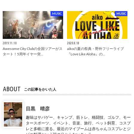
MUSIC
MUSIC
2019.11.10
2020.8.18
Awesome City Clubの全国ツアーがス
aikoの夏の祭典・野外フリーライブ
タート！5周年イヤー突…
『Love Like Aloha』の…
ABOUT
この記事をかいた人
目黒 晴彦
趣味はサバゲー、キャンプ、筋トレ、格闘技、ゴルフ、モー
タースポーツ、イベント、音楽、旅行、ペット飼育、コスプ
レと多岐に渡る。最近のマイブームは赤ちゃんコスプレとジ