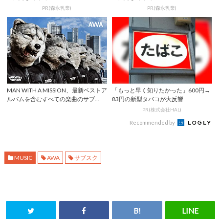
PR(森永乳業)
PR(森永乳業)
MAN WITH A MISSION、最新ベストア
「もっと早く知りたかった」600円→
ルバムを含むすべての楽曲のサブ...
83円の新型タバコが大反響
PR(株式会社HAL)
Recommended by
MUSIC
AWA
サブスク