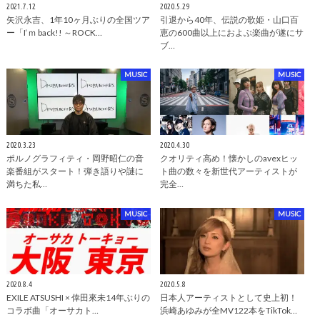
2021.7.12
2020.5.29
矢沢永吉、1年10ヶ月ぶりの全国ツア
引退から40年、伝説の歌姫・山口百
ー「I‘ｍ back!! ～ROCK…
恵の600曲以上におよぶ楽曲が遂にサ
ブ…
MUSIC
MUSIC
2020.3.23
2020.4.30
ポルノグラフィティ・岡野昭仁の音
クオリティ高め！懐かしのavexヒッ
楽番組がスタート！弾き語りや謎に
ト曲の数々を新世代アーティストが
満ちた私…
完全…
MUSIC
MUSIC
2020.8.4
2020.5.8
EXILE ATSUSHI × 倖田來未14年ぶりの
日本人アーティストとして史上初！
コラボ曲「オーサカト…
浜崎あゆみが全MV122本をTikTok…