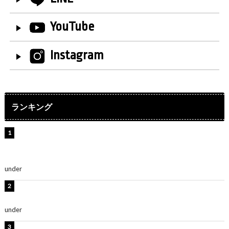
YouTube
Instagram
ランキング
【インタビュー】堀内まり菜＆宮本佳林＆杏ジュリア＆
及川結依「みんなでどこまで高い到達点を目指せるかす
ごく楽しみです！」『スクールアイドルミュージカル』
under
ENTERTAINMENT
板野友美、水着姿の美ボディショット公開！「スタイル
抜群」「最高にセクシー」
under
ENTERTAINMENT
横野すみれ、ビキニ姿のグラビアショット公開！「美し