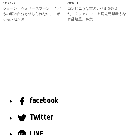
2026.7.23
2026.7.1
ショーン・ウォザースプーン「子ど
コンビニうな重のレベルを超え
もの頃の自分も信じられない」 ポ
た！？ファミマ「上 鹿児島県産うな
ケモンセンタ…
ぎ蒲焼重」を実…
facebook
Twitter
LINE