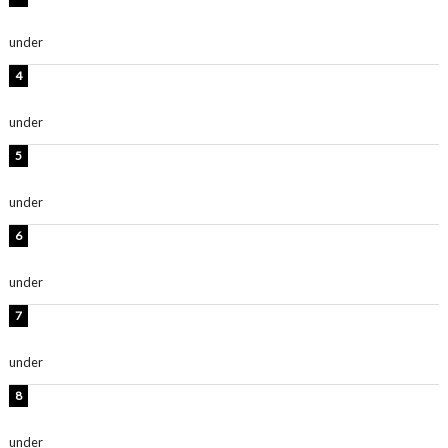
い」「スタイル最高！」
under
ENTERTAINMENT
板野友美、神スタイルのビキニショット公開！「スタイ
ルレベチすぎてやばい」
under
ENTERTAINMENT
西山茉希、夏全開な黒ビキニショット公開！「海似合い
ます」「スタイル抜群」
under
ENTERTAINMENT
岡田紗佳、美ボディ全開のグラビアショット公開！「撃
ち抜かれる美しさ」「色っぽい」
under
ENTERTAINMENT
時東ぁみ、白ビキニの美ボディショット公開！「最高」
「無邪気で可愛い」
under
ENTERTAINMENT
渡辺美優紀、美脚のミニワンピ衣装姿公開！「可愛いぃ
～」「みるきーのピンクコーデは最強」
under
ENTERTAINMENT