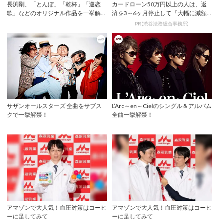
長渕剛、「とんぼ」「乾杯」「巡恋
カードローン50万円以上の人は、返
歌」などのオリジナル作品を一挙解
済を3～6ヶ月停止して『大幅に減額
禁！
してから返済...
PR(渋谷法務総合事務所)
サザンオールスターズ 全曲をサブス
L’Arc～en～Cielのシングル＆アルバム
クで一挙解禁！
全曲一挙解禁！
アマゾンで大人気！血圧対策はコーヒ
アマゾンで大人気！血圧対策はコーヒ
ーに足してみて
ーに足してみて