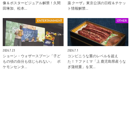
像＆ポスタービジュアル解禁！久間
薬 クーザ』東京公演の日程＆チケッ
田琳加、松本…
ト情報解禁…
ENTERTAINMENT
OTHER
2026.7.23
2026.7.1
ショーン・ウォザースプーン「子ど
コンビニうな重のレベルを超え
もの頃の自分も信じられない」 ポ
た！？ファミマ「上 鹿児島県産うな
ケモンセンタ…
ぎ蒲焼重」を実…