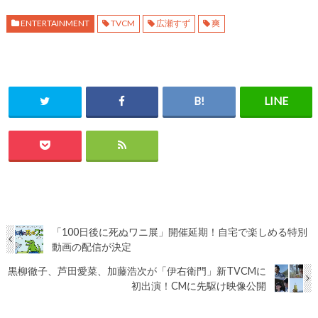
ENTERTAINMENT
TVCM
広瀬すず
爽
「100日後に死ぬワニ展」開催延期！自宅で楽しめる特別
動画の配信が決定
黒柳徹子、芦田愛菜、加藤浩次が「伊右衛門」新TVCMに
初出演！CMに先駆け映像公開