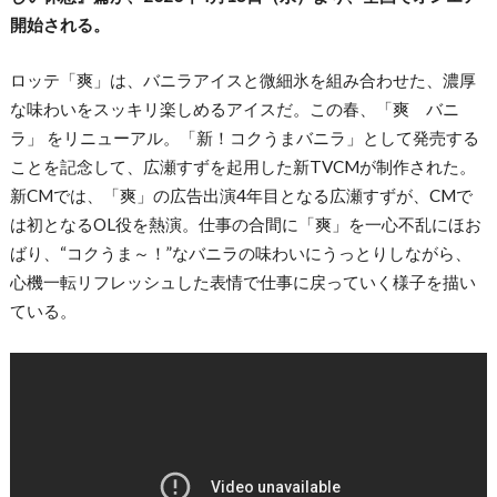
開始される。
ロッテ「爽」は、バニラアイスと微細氷を組み合わせた、濃厚
な味わいをスッキリ楽しめるアイスだ。この春、「爽 バニ
ラ」 をリニューアル。「新！コクうまバニラ」として発売する
ことを記念して、広瀬すずを起用した新TVCMが制作された。
新CMでは、「爽」の広告出演4年目となる広瀬すずが、CMで
は初となるOL役を熱演。仕事の合間に「爽」を一心不乱にほお
ばり、“コクうま～！”なバニラの味わいにうっとりしながら、
心機一転リフレッシュした表情で仕事に戻っていく様子を描い
ている。