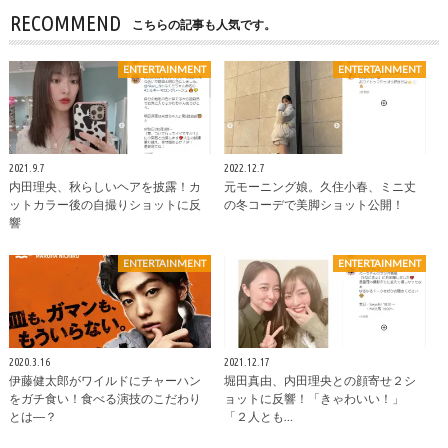
RECOMMEND
こちらの記事も人気です。
ENTERTAINMENT
ENTERTAINMENT
2021.9.7
2022.12.7
内田理央、秋らしいヘアを披露！カ
元モーニング娘。久住小春、ミニ丈
ットカラー後の自撮りショットに反
の冬コーデで美脚ショット公開！
響
ENTERTAINMENT
ENTERTAINMENT
2020.3.16
2021.12.17
伊藤健太郎がワイルドにチャーハン
堀田真由、内田理央との顔寄せ２シ
をガチ食い！食べる演技のこだわり
ョットに反響！「きゃわいい！」
とは―？
「２人とも…