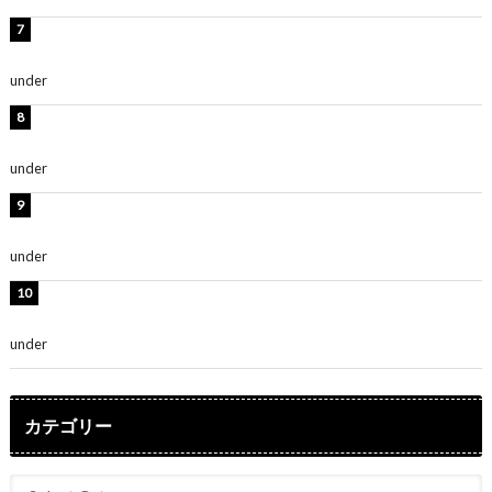
渡辺美優紀、美脚のミニワンピ衣装姿公開！「可愛いぃ
～」「みるきーのピンクコーデは最強」
under
ENTERTAINMENT
熊田曜子、圧巻美ボディのドレス姿公開！「妖艶な美し
さ」「女神」
under
ENTERTAINMENT
堀未央奈、6年ぶりとなる写真集発売を発表！「今まで
の集大成と、これからの決意が詰まった自信の一冊」
under
ENTERTAINMENT
吉川愛、艶やかな浴衣姿公開！「綺麗すぎ」「とっても
素敵」
under
ENTERTAINMENT
カテゴリー