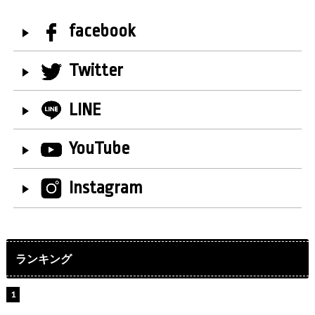
facebook
Twitter
LINE
YouTube
Instagram
ランキング
【インタビュー】堀内まり菜＆宮本佳林＆杏ジュリア＆
及川結依「みんなでどこまで高い到達点を目指せるかす