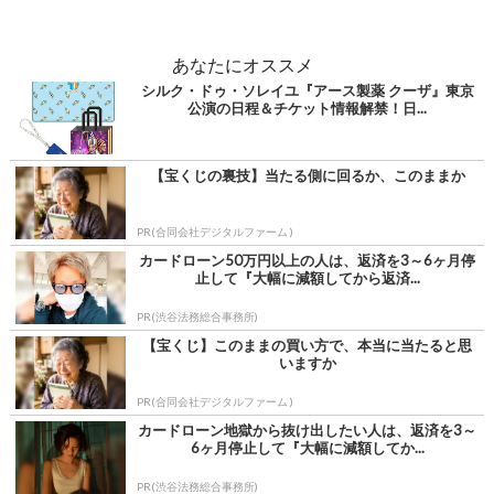
あなたにオススメ
シルク・ドゥ・ソレイユ『アース製薬 クーザ』東京
公演の日程＆チケット情報解禁！日...
【宝くじの裏技】当たる側に回るか、このままか
PR(合同会社デジタルファーム )
カードローン50万円以上の人は、返済を3～6ヶ月停
止して『大幅に減額してから返済...
PR(渋谷法務総合事務所)
【宝くじ】このままの買い方で、本当に当たると思
いますか
PR(合同会社デジタルファーム )
カードローン地獄から抜け出したい人は、返済を3～
6ヶ月停止して『大幅に減額してか...
PR(渋谷法務総合事務所)