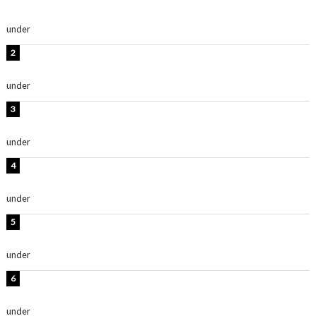
ごく楽しみです！」『スクールアイドルミュージカル』
under
ENTERTAINMENT
横野すみれ、ビキニ姿のグラビアショット公開！「美し
い」「スタイル最高！」
under
ENTERTAINMENT
板野友美、神スタイルのビキニショット公開！「スタイ
ルレベチすぎてやばい」
under
ENTERTAINMENT
岡田紗佳、美ボディ全開のグラビアショット公開！「撃
ち抜かれる美しさ」「色っぽい」
under
ENTERTAINMENT
西山茉希、夏全開な黒ビキニショット公開！「海似合い
ます」「スタイル抜群」
under
ENTERTAINMENT
時東ぁみ、白ビキニの美ボディショット公開！「最高」
「無邪気で可愛い」
under
ENTERTAINMENT