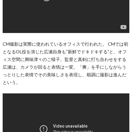
CM撮影は実際に使われているオフィスで行われた。 CMでは初
となるOL役を演じた広瀬自身も“新鮮でドキドキする”と、オフ
ィス空間に興味津々のご様子。監督と真剣に打ち合わせをする
広瀬は、カメラが回ると表情は一変。「爽」を手にしながらう
っとりした表情でその美味しさを表現し、順調に撮影は進んだ
という。