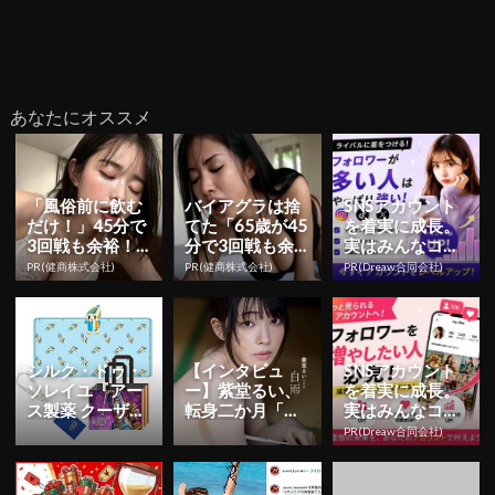
あなたにオススメ
「風俗前に飲む
バイアグラは捨
SNSアカウント
だけ！」45分で
てた「65歳が45
を着実に成長。
3回戦も余裕！9
分で3回戦も余
実はみんなココ
80円で朝まで絶
裕」1日31円で
使ってます。
PR(健商株式会社)
PR(健商株式会社)
PR(Dreaw合同会社)
好調
朝まで絶好調！
シルク・ドゥ・
【インタビュ
SNSアカウント
ソレイユ『アー
ー】紫堂るい、
を着実に成長。
ス製薬 クーザ』
転身二か月「も
実はみんなココ
東京公演の日程
っと知っていた
使ってます。
PR(Dreaw合同会社)
＆チケット情報
だくことを目標
解禁！日...
に」 初ヘア...