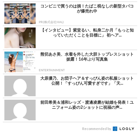
コンビニで買うのは損！たばこ税なしの新型タバコ
が爆売れ中
PR(株式会社HAL)
【インタビュー】紫堂るい、転身二か月「もっと知
っていただくことを目標に」 初ヘア...
熊切あさ美、水着を外した大胆トップレスショット
披露！16年ぶり写真集
ENTERTAINMENT
大原優乃、お団子ヘア＆すっぴん姿の私服ショット
公開！「すっぴん可愛すぎです」「天...
前田希美＆浦和レッズ・渡邊凌磨が結婚を発表！ユ
ニフォーム姿の2ショットに祝福の声...
Recommended by