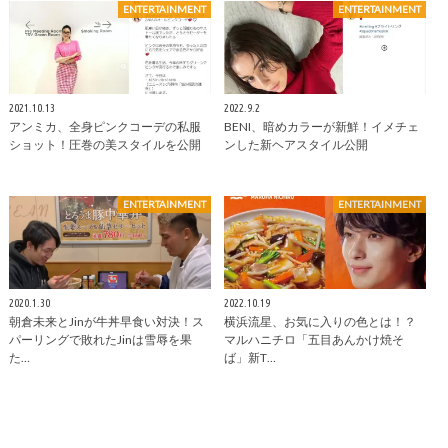
ENTERTAINMENT
ENTERTAINMENT
2021.10.13
2022.9.2
アンミカ、全身ピンクコーデの私服
BENI、暗めカラーが新鮮！イメチェ
ショット！圧巻の美スタイルを公開
ンした新ヘアスタイル公開
ENTERTAINMENT
ENTERTAINMENT
2020.1.30
2022.10.19
朝倉未来とJinが牛丼早食い対決！ス
横浜流星、お気に入りの色とは！？
パーリングで敗れたJinは雪辱を果
マルハニチロ「五目あんかけ焼そ
た…
ば」新T…