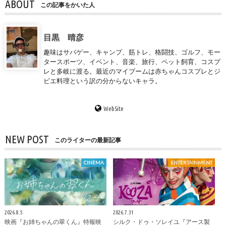
ABOUT
この記事をかいた人
目黒 晴彦
趣味はサバゲー、キャンプ、筋トレ、格闘技、ゴルフ、モー
タースポーツ、イベント、音楽、旅行、ペット飼育、コスプ
レと多岐に渡る。最近のマイブームは赤ちゃんコスプレとジ
ビエ料理という訳の分からないキャラ。
WebSite
NEW POST
このライターの最新記事
CINEMA
ENTERTAINMENT
2026.8.5
2026.7.31
映画『お姉ちゃんの翠くん』特報映
シルク・ドゥ・ソレイユ『アース製