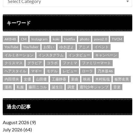
キーワード
AKB48
CM
Instagram
koki
Netflix
photo
povo2.0
TVCM
YouTube
YouTuber
お笑い
ゆきぽよ
アニメ
イベント
イルミネーション
インスタグラム
インタビュー
キャンペーン
クリスマス
グラビア
コラボ
ファミマ
ファミリーマート
ヘアスタイル
マギー
モデル
レビュー
ローラ
乃木坂46
内田理央
女優
山田優
工藤静香
新曲
映画
木村拓哉
板野友美
漫画
私服
藤田ニコル
誕生日
調査
週刊少年ジャンプ
音楽
過去の記事
August 2026 (9)
July 2026 (64)