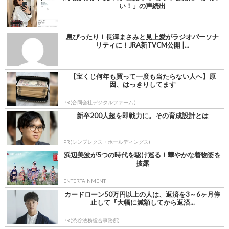
い！」の声続出
息ぴったり！長澤まさみと見上愛がラジオパーソナ
リティに！JRA新TVCM公開 |...
【宝くじ何年も買って一度も当たらない人へ】原
因、はっきりしてます
PR(合同会社デジタルファーム )
新卒200人超を即戦力に。その育成設計とは
PR(シンプレクス・ホールディングス)
浜辺美波が5つの時代を駆け巡る！華やかな着物姿を
披露
ENTERTAINMENT
カードローン50万円以上の人は、返済を3～6ヶ月停
止して『大幅に減額してから返済...
PR(渋谷法務総合事務所)