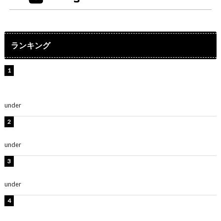
ランキング
【インタビュー】堀内まり菜＆宮本佳林＆杏ジュリア＆
及川結依「みんなでどこまで高い到達点を目指せるかす
ごく楽しみです！」『スクールアイドルミュージカル』
under
ENTERTAINMENT
板野友美、水着姿の美ボディショット公開！「スタイル
抜群」「最高にセクシー」
under
ENTERTAINMENT
横野すみれ、ビキニ姿のグラビアショット公開！「美し
い」「スタイル最高！」
under
ENTERTAINMENT
板野友美、神スタイルのビキニショット公開！「スタイ
ルレベチすぎてやばい」