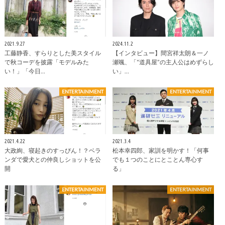
2021.9.27
2024.11.2
工藤静香、すらりとした美スタイル
【インタビュー】間宮祥太朗＆一ノ
で秋コーデを披露「モデルみた
瀬颯、「“道具屋”の主人公はめずらし
い！」「今日…
い」…
ENTERTAINMENT
ENTERTAINMENT
2021.4.22
2021.3.4
大政絢、寝起きのすっぴん！？ベラ
松本幸四郎、家訓を明かす！「何事
ンダで愛犬との仲良しショットを公
でも１つのことにとことん専心す
開
る」
ENTERTAINMENT
ENTERTAINMENT