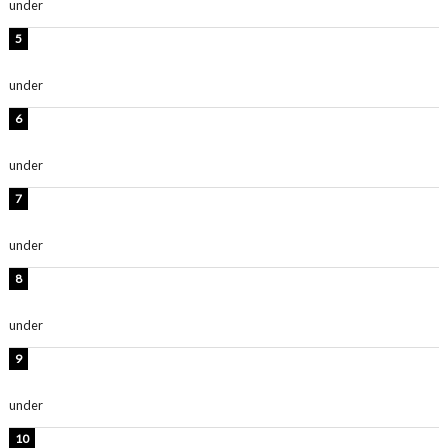
under
ENTERTAINMENT
西山茉希、夏全開な黒ビキニショット公開！「海似合い
ます」「スタイル抜群」
under
ENTERTAINMENT
岡田紗佳、美ボディ全開のグラビアショット公開！「撃
ち抜かれる美しさ」「色っぽい」
under
ENTERTAINMENT
時東ぁみ、白ビキニの美ボディショット公開！「最高」
「無邪気で可愛い」
under
ENTERTAINMENT
渡辺美優紀、美脚のミニワンピ衣装姿公開！「可愛いぃ
～」「みるきーのピンクコーデは最強」
under
ENTERTAINMENT
熊田曜子、圧巻美ボディのドレス姿公開！「妖艶な美し
さ」「女神」
under
ENTERTAINMENT
堀未央奈、6年ぶりとなる写真集発売を発表！「今まで