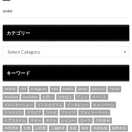
の集大成と、これからの決意が詰まった自信の一冊」
under
ENTERTAINMENT
カテゴリー
キーワード
AKB48
CM
Instagram
koki
Netflix
photo
povo2.0
TVCM
YouTube
YouTuber
お笑い
ゆきぽよ
アニメ
イベント
イルミネーション
インスタグラム
インタビュー
キャンペーン
クリスマス
グラビア
コラボ
ファミマ
ファミリーマート
ヘアスタイル
マギー
モデル
レビュー
ローラ
乃木坂46
内田理央
女優
山田優
工藤静香
新曲
映画
木村拓哉
板野友美