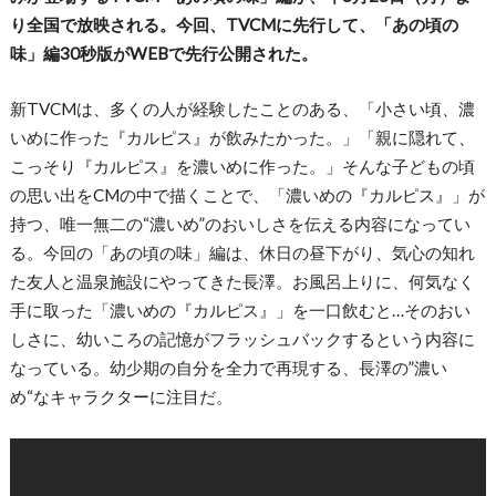
り全国で放映される。今回、TVCMに先行して、「あの頃の
味」編30秒版がWEBで先行公開された。
新TVCMは、多くの人が経験したことのある、「小さい頃、濃
いめに作った『カルピス』が飲みたかった。」「親に隠れて、
こっそり『カルピス』を濃いめに作った。」そんな子どもの頃
の思い出をCMの中で描くことで、「濃いめの『カルピス』」が
持つ、唯一無二の“濃いめ”のおいしさを伝える内容になってい
る。今回の「あの頃の味」編は、休日の昼下がり、気心の知れ
た友人と温泉施設にやってきた長澤。お風呂上りに、何気なく
手に取った「濃いめの『カルピス』」を一口飲むと…そのおい
しさに、幼いころの記憶がフラッシュバックするという内容に
なっている。幼少期の自分を全力で再現する、長澤の”濃い
め“なキャラクターに注目だ。