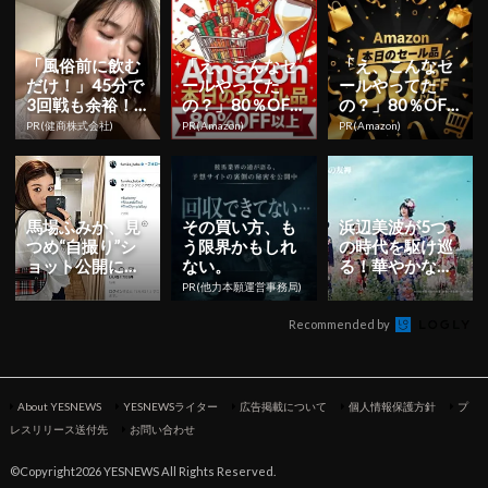
ンキャラ...
「風俗前に飲む
「え、こんなセ
「え、こんなセ
だけ！」45分で
ールやってた
ールやってた
3回戦も余裕！1
の？」80％OFF
の？」80％OFF
日31円で朝まで
以上が続々登
以上が続々登
PR(健商株式会社)
PR(Amazon)
PR(Amazon)
絶好調
場！Amazonの本
場！Amazonの本
気が...
気が...
馬場ふみか、見
その買い方、も
浜辺美波が5つ
つめ“自撮り”シ
う限界かもしれ
の時代を駆け巡
ョット公開に
ない。
る！華やかな着
「かわいい！」
物姿を披露
PR(他力本願運営事務局)
の声続出
Recommended by
About YESNEWS
YESNEWSライター
広告掲載について
個人情報保護方針
プ
レスリリース送付先
お問い合わせ
©Copyright2026 YESNEWS All Rights Reserved.