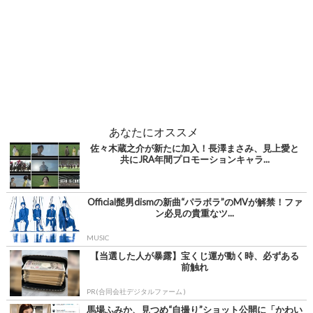
あなたにオススメ
佐々木蔵之介が新たに加入！長澤まさみ、見上愛と
共にJRA年間プロモーションキャラ...
Official髭男dismの新曲“パラボラ”のMVが解禁！ファ
ン必見の貴重なツ...
MUSIC
【当選した人が暴露】宝くじ運が動く時、必ずある
前触れ
PR(合同会社デジタルファーム )
馬場ふみか、見つめ“自撮り”ショット公開に「かわい