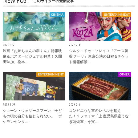
NEW POST
このライターの最新記事
CINEMA
ENTERTAINMENT
2026.8.5
2026.7.31
映画『お姉ちゃんの翠くん』特報映
シルク・ドゥ・ソレイユ『アース製
像＆ポスタービジュアル解禁！久間
薬 クーザ』東京公演の日程＆チケッ
田琳加、松本…
ト情報解禁…
ENTERTAINMENT
OTHER
2026.7.23
2026.7.1
ショーン・ウォザースプーン「子ど
コンビニうな重のレベルを超え
もの頃の自分も信じられない」 ポ
た！？ファミマ「上 鹿児島県産うな
ケモンセンタ…
ぎ蒲焼重」を実…