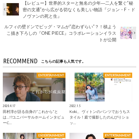
【レビュー】世界的スターと無名の少年―二人を繋ぐ“秘
密の文通”から広がる切なくも美しい物語『ジョン・F・ド
ノヴァンの死と生』
ルフィの壁ドンでビッグ・マムが“恋わずらい”？！槙よう
こ描き下ろしの『ONE PIECE』コラボレーションイラス
トが公開
RECOMMEND
こちらの記事も人気です。
ENTERTAINMENT
ENTERTAINMENT
2020.4.17
2022.1.5
田村淳が語る自身の“これから”と
Koki,、ヴィトンのパンツでおうちス
は…!?ユニバーサルホームインタビュ
タイル！庭で撮影したのんびりショ
ーC…
ッ…
ENTERTAINMENT
ENTERTAINMENT