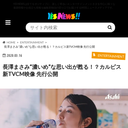
YESNEWSは全てをポジティブに、楽しく明るいエンターテインメントネタを中心に様々な
最新情報やお役立ち情報を編集部独自の切り口でお届けするWEBニュースメディアです。
HOME
ENTERTAINMENT
長澤まさみ“濃いめ”な思い出が甦る！？カルピス新TVCM映像 先行公開
2020.03.16
ENTERTAINMENT
長澤まさみ“濃いめ”な思い出が甦る！？カルピス
新TVCM映像 先行公開