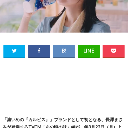
「濃いめの『カルピス』」ブランドとして初となる、長澤まさ
みが登場するTVCM「あの頃の味」編が、年3月23日（月）よ