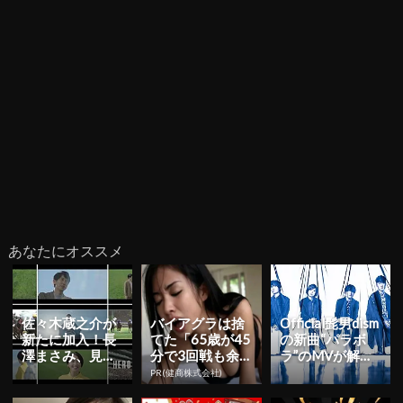
あなたにオススメ
佐々木蔵之介が
バイアグラは捨
Official髭男dism
新たに加入！長
てた「65歳が45
の新曲“パラボ
澤まさみ、見上
分で3回戦も余
ラ”のMVが解
愛と共にJRA年
裕」980円で朝
禁！ファン必見
PR(健商株式会社)
間プロモーショ
まで絶好調！
の貴重なツ...