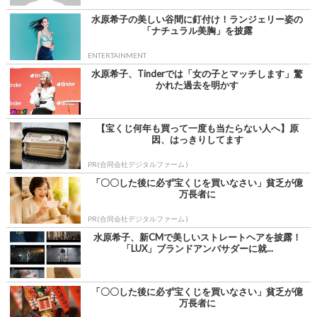
水原希子の美しい谷間に釘付け！ランジェリー姿の
「ナチュラル美胸」を披露
ENTERTAINMENT
水原希子、Tinderでは「女の子とマッチします」驚
かれた過去を明かす
【宝くじ何年も買って一度も当たらない人へ】原
因、はっきりしてます
PR(合同会社デジタルファーム )
「〇〇した後に必ず宝くじを買いなさい」貧乏が億
万長者に
PR(合同会社デジタルファーム )
水原希子、新CMで美しいストレートヘアを披露！
「LUX」ブランドアンバサダーに就...
「〇〇した後に必ず宝くじを買いなさい」貧乏が億
万長者に