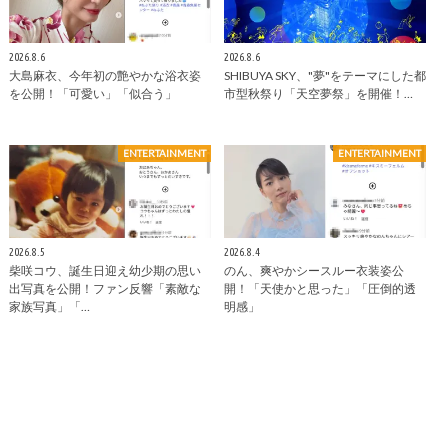
2026.8.6
2026.8.6
大島麻衣、今年初の艶やかな浴衣姿
SHIBUYA SKY、"夢"をテーマにした都
を公開！「可愛い」「似合う」
市型秋祭り「天空夢祭」を開催！…
ENTERTAINMENT
ENTERTAINMENT
2026.8.5
2026.8.4
柴咲コウ、誕生日迎え幼少期の思い
のん、爽やかシースルー衣装姿公
出写真を公開！ファン反響「素敵な
開！「天使かと思った」「圧倒的透
家族写真」「…
明感」