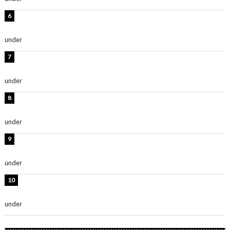
岡田紗佳、美ボディ全開のグラビアショット公開！「撃
ち抜かれる美しさ」「色っぽい」
under
ENTERTAINMENT
時東ぁみ、白ビキニの美ボディショット公開！「最高」
「無邪気で可愛い」
under
ENTERTAINMENT
渡辺美優紀、美脚のミニワンピ衣装姿公開！「可愛いぃ
～」「みるきーのピンクコーデは最強」
under
ENTERTAINMENT
熊田曜子、圧巻美ボディのドレス姿公開！「妖艶な美し
さ」「女神」
under
ENTERTAINMENT
堀未央奈、6年ぶりとなる写真集発売を発表！「今まで
の集大成と、これからの決意が詰まった自信の一冊」
under
ENTERTAINMENT