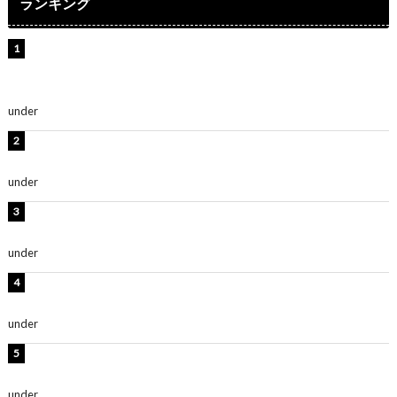
ランキング
【インタビュー】堀内まり菜＆宮本佳林＆杏ジュリア＆
及川結依「みんなでどこまで高い到達点を目指せるかす
ごく楽しみです！」『スクールアイドルミュージカル』
under
ENTERTAINMENT
板野友美、水着姿の美ボディショット公開！「スタイル
抜群」「最高にセクシー」
under
ENTERTAINMENT
横野すみれ、ビキニ姿のグラビアショット公開！「美し
い」「スタイル最高！」
under
ENTERTAINMENT
板野友美、神スタイルのビキニショット公開！「スタイ
ルレベチすぎてやばい」
under
ENTERTAINMENT
西山茉希、夏全開な黒ビキニショット公開！「海似合い
ます」「スタイル抜群」
under
ENTERTAINMENT