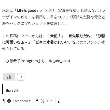
水原は
「Life is good」
とつづり、写真を投稿。お洒落なハトメ
デザインのビキニを着用し、目をつぶって寝転んだ姿や青空と
海をバックに佇むショットを披露した。
この投稿にファンからは、
「天使！」「夏先取りだね」「別格
に可愛いなぁ～」「ビキニ水着かわいい」
などのコメントが寄
せられている。
（水原希子Instagramより ＠i_am_kiko)
0
Share this:
Facebook
X