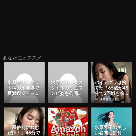
あなたにオススメ
水原希子、ドッ
水原希子、美ス
バイアグラは捨
ト柄の水着姿で
タイルのミニワ
てた「65歳が45
夏満喫ショット
ンピ姿を公開！
分で3回戦も余
公開！「すてき
「儚くて美し
裕」980円で朝
PR(健商株式会社)
すぎる」「幸せ
い」「女神すぎ
まで絶好調！
そう」 |...
る」 | Y...
「風俗前に飲む
「え、こんなセ
水原希子の美し
だけ！」45分で
ールやってた
い谷間に釘付