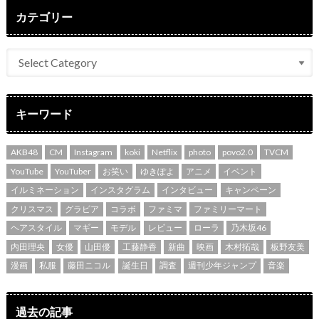
カテゴリー
キーワード
AKB48
CM
Instagram
koki
Netflix
photo
povo2.0
TVCM
YouTube
YouTuber
お笑い
ゆきぽよ
アニメ
イベント
イルミネーション
インスタグラム
インタビュー
キャンペーン
クリスマス
グラビア
コラボ
ファミマ
ファミリーマート
ヘアスタイル
マギー
モデル
レビュー
ローラ
乃木坂46
内田理央
女優
山田優
工藤静香
新曲
映画
木村拓哉
板野友美
漫画
私服
藤田ニコル
誕生日
調査
週刊少年ジャンプ
音楽
過去の記事