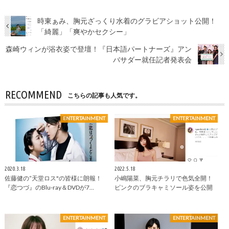
時東ぁみ、胸元ざっくり水着のグラビアショット公開！
「綺麗」「爽やかセクシー」
森崎ウィンが浴衣姿で登壇！『日本語パートナーズ』アン
バサダー就任記者発表会
RECOMMEND
こちらの記事も人気です。
ENTERTAINMENT
ENTERTAINMENT
2020.3.18
2022.5.18
佐藤健の“天堂ロス"の皆様に朗報！
小嶋陽菜、胸元チラリで色気全開！
『恋つづ』のBlu-ray＆DVDが7…
ピンクのブラキャミソール姿を公開
ENTERTAINMENT
ENTERTAINMENT