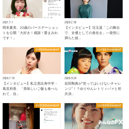
2021.7.1
2020.2.18
岡本夏美、23歳のバースデーショッ
【インタビュー】兒玉遥「この舞台
トを公開「大好き！感謝！愛まみれ
で、女優としての進化を」―覚悟に
です！」
満ちた彼…
ENTERTAINMENT
ENTERTAINMENT
2026.7.10
2020.9.24
【インタビュー】私立恵比寿中学・
岩田剛典が‟笑ってはいけないチャレ
風見和香、「美味しいご飯も食べら
ンジ”！？ゆりやんレトリィバァと初
れて、自…
共演…
ENTERTAINMENT
ENTERTAINMENT