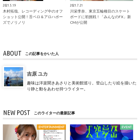
2021.5.19
2021.7.21
木村拓哉、レコーディング中のオフ
川栄李奈、東京五輪種目のスケート
ショット公開！舌ペロ＆アロハポー
ボードに初挑戦！「みんなのFX」新
ズでノリノリ
CMが公開
ABOUT
この記事をかいた人
吉原 ユカ
趣味は洋楽聞きあさりと美術館巡り。登山したり絵を描いた
り静と動をあわせ持つライター。
NEW POST
このライターの最新記事
ENTERTAINMENT
EVENT