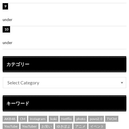
熊田曜子、圧巻美ボディのドレス姿公開！「妖艶な美し
さ」「女神」
under
ENTERTAINMENT
堀未央奈、6年ぶりとなる写真集発売を発表！「今まで
の集大成と、これからの決意が詰まった自信の一冊」
under
ENTERTAINMENT
カテゴリー
キーワード
AKB48
CM
Instagram
koki
Netflix
photo
povo2.0
TVCM
YouTube
YouTuber
お笑い
ゆきぽよ
アニメ
イベント