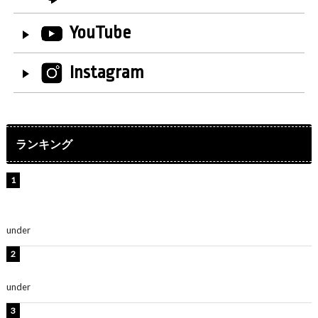
YouTube
Instagram
ランキング
【インタビュー】堀内まり菜＆宮本佳林＆杏ジュリア＆
及川結依「みんなでどこまで高い到達点を目指せるかす
ごく楽しみです！」『スクールアイドルミュージカル』
under
ENTERTAINMENT
板野友美、水着姿の美ボディショット公開！「スタイル
抜群」「最高にセクシー」
under
ENTERTAINMENT
横野すみれ、ビキニ姿のグラビアショット公開！「美し