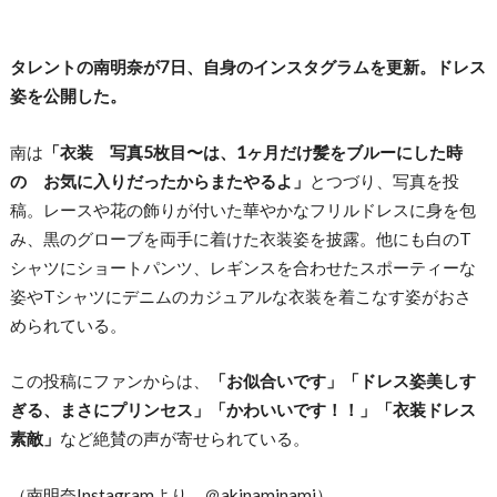
タレントの南明奈が7日、自身のインスタグラムを更新。ドレス
姿を公開した。
南は
「衣装 写真5枚目〜は、1ヶ月だけ髪をブルーにした時
の お気に入りだったからまたやるよ」
とつづり、写真を投
稿。レースや花の飾りが付いた華やかなフリルドレスに身を包
み、黒のグローブを両手に着けた衣装姿を披露。他にも白のT
シャツにショートパンツ、レギンスを合わせたスポーティーな
姿やTシャツにデニムのカジュアルな衣装を着こなす姿がおさ
められている。
この投稿にファンからは、
「お似合いです」「ドレス姿美しす
ぎる、まさにプリンセス」「かわいいです！！」「衣装ドレス
素敵」
など絶賛の声が寄せられている。
（南明奈Instagramより ＠akinaminami）