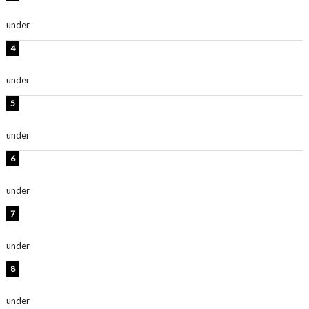
い」「スタイル最高！」
under
ENTERTAINMENT
板野友美、神スタイルのビキニショット公開！「スタイ
ルレベチすぎてやばい」
under
ENTERTAINMENT
西山茉希、夏全開な黒ビキニショット公開！「海似合い
ます」「スタイル抜群」
under
ENTERTAINMENT
岡田紗佳、美ボディ全開のグラビアショット公開！「撃
ち抜かれる美しさ」「色っぽい」
under
ENTERTAINMENT
時東ぁみ、白ビキニの美ボディショット公開！「最高」
「無邪気で可愛い」
under
ENTERTAINMENT
渡辺美優紀、美脚のミニワンピ衣装姿公開！「可愛いぃ
～」「みるきーのピンクコーデは最強」
under
ENTERTAINMENT