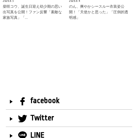
2026.8.5
2026.8.4
柴咲コウ、誕生日迎え幼少期の思い
のん、爽やかシースルー衣装姿公
出写真を公開！ファン反響「素敵な
開！「天使かと思った」「圧倒的透
家族写真」「…
明感」
facebook
Twitter
LINE