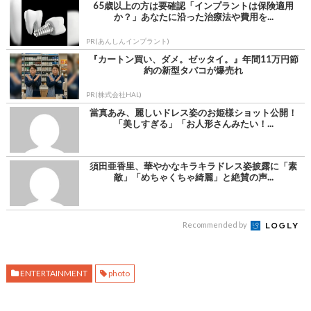
65歳以上の方は要確認「インプラントは保険適用
か？」あなたに沿った治療法や費用を...
PR(あんしんインプラント)
『カートン買い、ダメ。ゼッタイ。』年間11万円節
約の新型タバコが爆売れ
PR(株式会社HAL)
當真あみ、麗しいドレス姿のお姫様ショット公開！
「美しすぎる」「お人形さんみたい！...
須田亜香里、華やかなキラキラドレス姿披露に「素
敵」「めちゃくちゃ綺麗」と絶賛の声...
Recommended by
ENTERTAINMENT
photo