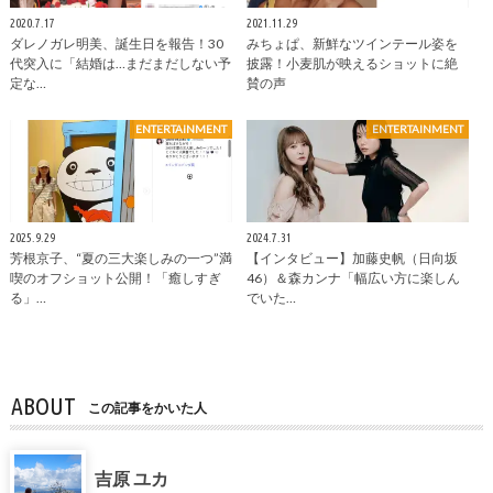
2020.7.17
2021.11.29
ダレノガレ明美、誕生日を報告！30
みちょぱ、新鮮なツインテール姿を
代突入に「結婚は…まだまだしない予
披露！小麦肌が映えるショットに絶
定な…
賛の声
ENTERTAINMENT
ENTERTAINMENT
2025.9.29
2024.7.31
芳根京子、“夏の三大楽しみの一つ”満
【インタビュー】加藤史帆（日向坂
喫のオフショット公開！「癒しすぎ
46）＆森カンナ「幅広い方に楽しん
る」…
でいた…
ABOUT
この記事をかいた人
吉原 ユカ