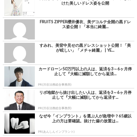
けた美しいドレス姿を公開
FRUITS ZIPPER櫻井優衣、美デコルテ全開の黒ドレ
ス姿公開！「本当に綺麗...
すみれ、美背中見せの黒ドレスショット公開！「美
が眩しい」「メチャ綺麗」 | YE...
カードローン50万円以上の人は、返済を3～6ヶ月停
止して『大幅に減額してから返済...
PR(渋谷法務総合事務所)
リボ地獄から抜け出したい人は、返済を3～6ヶ月停
止して『大幅に減額してから返済す...
PR(渋谷法務総合事務所)
なぜ今「インプラント」を選ぶ人が急増中？65歳以
上の方は要確認。抜けた歯の放置は...
PR(あんしんインプラント)