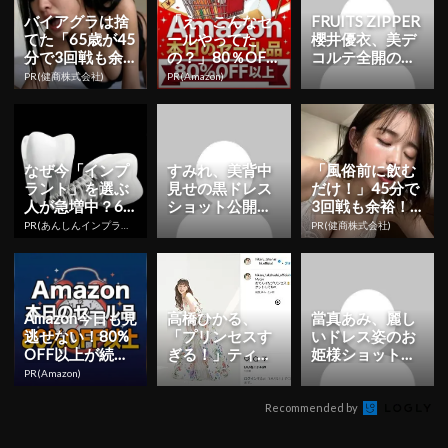
バイアグラは捨
「え、こんなセ
FRUITS ZIPPER
てた「65歳が45
ールやってた
櫻井優衣、美デ
分で3回戦も余
の？」80％OFF
コルテ全開の黒
裕」980円で朝
以上が続々登
ドレス姿公開！
PR(健商株式会社)
PR(Amazon)
まで絶好調！
場！Amazonの本
「本当に綺麗...
気が...
なぜ今「インプ
すみれ、美背中
「風俗前に飲む
ラント」を選ぶ
見せの黒ドレス
だけ！」45分で
人が急増中？65
ショット公開！
3回戦も余裕！1
歳以上の方は要
「美が眩しい」
日31円で朝まで
PR(あんしんインプラント)
PR(健商株式会社)
確認。抜けた歯
「メチャ綺麗」 |
絶好調
の放置は...
YE...
Amazon今日も見
高橋ひかる、
當真あみ、麗し
逃せない！80%
「プリンセスす
いドレス姿のお
OFF以上が続々
ぎる！」ティア
姫様ショット公
登場
ラを着けた美し
開！「美しすぎ
PR(Amazon)
いドレス姿を公
る」「お人形さ
開
んみたい！...
Recommended by