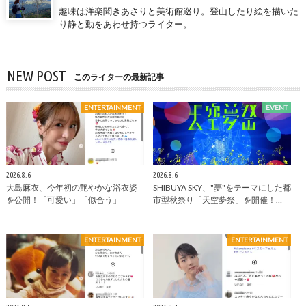
趣味は洋楽聞きあさりと美術館巡り。登山したり絵を描いた
り静と動をあわせ持つライター。
NEW POST
このライターの最新記事
ENTERTAINMENT
EVENT
2026.8.6
2026.8.6
大島麻衣、今年初の艶やかな浴衣姿
SHIBUYA SKY、"夢"をテーマにした都
を公開！「可愛い」「似合う」
市型秋祭り「天空夢祭」を開催！…
ENTERTAINMENT
ENTERTAINMENT