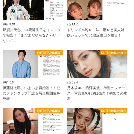
2022.8.18
2023.1.23
那須川天心、24歳誕生日をインスタ
トリンドル玲奈、妹・瑠奈と美人姉
で報告！「まだまだやらなきゃいけ
妹ショットで31歳誕生日を報告！
ないこ…
ENTERTAINMENT
ENTERTAINMENT
2021.6.9
2020.8.4
伊藤健太郎、いよいよ再始動？！公
乃木坂46・梅澤美波、待望のファー
式ファンクラブ開設＆写真展開催を
スト写真集9月29日発売！初めての水
発表
着…
ENTERTAINMENT
ENTERTAINMENT