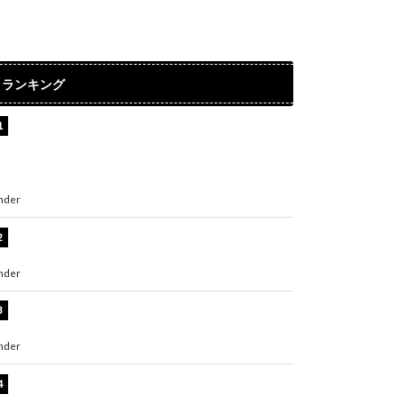
ランキング
【インタビュー】堀内まり菜＆宮本佳林＆杏ジ
ュリア＆及川結依「みんなでどこまで高い到達
点を目指せるかすごく楽しみです！」『スクー
ルアイドルミュージカル』
nder
ENTERTAINMENT
板野友美、水着姿の美ボディショット公開！
「スタイル抜群」「最高にセクシー」
nder
ENTERTAINMENT
横野すみれ、ビキニ姿のグラビアショット公
開！「美しい」「スタイル最高！」
nder
ENTERTAINMENT
板野友美、神スタイルのビキニショット公開！
「スタイルレベチすぎてやばい」