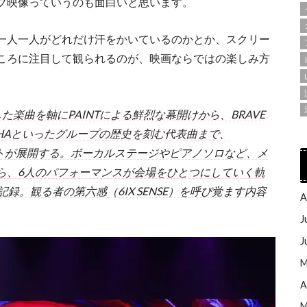
ブ映像っていうのも面白いと思います。
一人一人がどれだけ汗をかいているのかとか、スクリー
ころに注目して観られるのが、映画ならではの楽しみ方
誕生した楽曲を軸にPAINTによる鮮烈な幕開けから、BRAVE
夜に-、AGEHAといったグループの歴史を刻む代表曲まで、
リストが展開する。ボーカルステージやピアノソロなど、メ
ら、6人のパフォーマンスが会場をひとつにしていく軌
録。観る者の第六感（6IX SENSE）を呼び覚ます内容
A
J
J
M
A
M