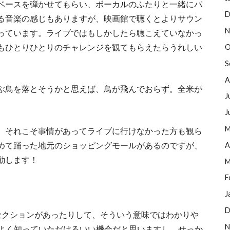
ベースを弾かせてもらい、ボーカルのふたりと一緒にパ
D
る音楽の感じもありますが、映画館で聴くとよりサウン
N
っています。ライブではもしかしたら聴こえていなかっ
もひとりひとりのチャレンジを観てもらえたらうれしい
O
S
A
ぶ鳥を落とそうかと思えば、鳥が飛んでおらず。全米が
J
J
M
、それこそ事情があってライブに行けなかった方も観ら
めて踊った地元のショッピングモールがあるのですが、
A
動します！
M
F
J
D
セクションがあったりして、そういう意味ではわかりや
N
Sをよく知っていただけるいい機会だと思いますし、せっか