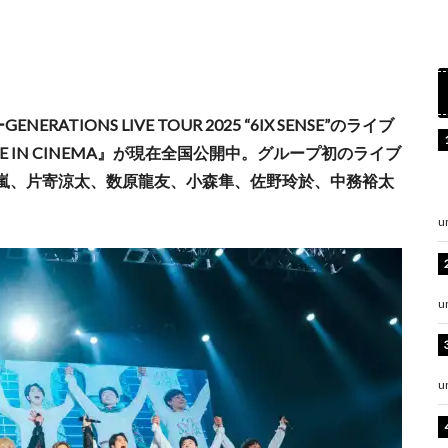
TIONS LIVE TOUR 2025 “6IX SENSE”のライブ
” LIVE IN CINEMA』が現在全国公開中。グループ初のライブ
嵐、片寄涼太、数原龍友、小森隼、佐野玲於、中務裕太
u
u
u