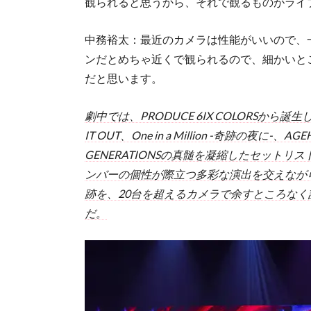
観られると思うから、それで観るものがライ
中務裕太：最近のカメラは性能がいいので、
ンだとめちゃ近くで観られるので、細かいと
だと思います。
劇中では、PRODUCE 6IX COLORSから
IT OUT、One in a Million -奇跡の
GENERATIONSの真髄を凝縮したセット
ンバーの個性が際立つ多彩な演出を交えなが
跡を、20台を超えるカメラで余すところなく記
だ。