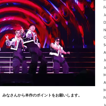
F
J
D
N
O
S
A
J
J
M
A
M
、みなさんから本作のポイントをお願いします。
F
J