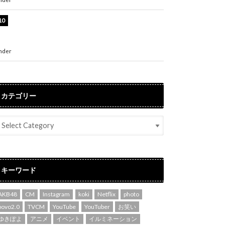
堀未央奈、6年ぶりとなる写真集発売を発表！
「今までの集大成と、これからの決意が詰まっ
た自信の一冊」
nder
ENTERTAINMENT
カテゴリー
キーワード
AKB48
CM
Instagram
koki
Netflix
photo
povo2.0
TVCM
YouTube
YouTuber
お笑い
ゆきぽよ
アニメ
イベント
イルミネーション