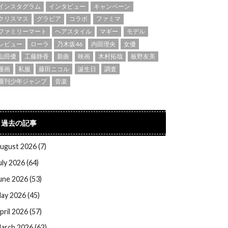
インスタグラム
インタビュー
キャンペーン
クリスマス
グラビア
コラボ
ファミマ
ファミリーマート
ヘアスタイル
マギー
モデル
レビュー
ローラ
乃木坂46
内田理央
女優
山田優
工藤静香
新曲
映画
木村拓哉
板野友美
漫画
私服
藤田ニコル
誕生日
調査
週刊少年ジャンプ
音楽
過去の記事
ugust 2026 (7)
uly 2026 (64)
une 2026 (53)
ay 2026 (45)
pril 2026 (57)
arch 2026 (62)