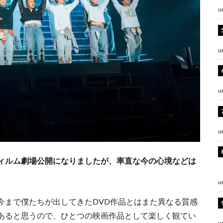
u
u
u
u
ィルム劇場公開になりましたが、率直な今の心境などは
u
今まで僕たちが出してきたDVD作品とはまた異なる質感
あると思うので、ひとつの映画作品として楽しく観てい
u