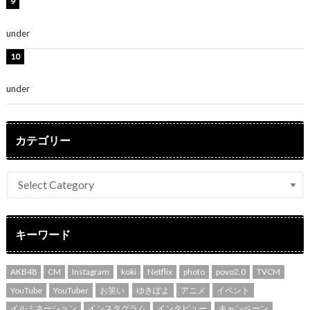
熊田曜子、圧巻美ボディのドレス姿公開！「妖艶な美し
さ」「女神」
under
ENTERTAINMENT
堀未央奈、6年ぶりとなる写真集発売を発表！「今まで
の集大成と、これからの決意が詰まった自信の一冊」
under
ENTERTAINMENT
カテゴリー
キーワード
AKB48
CM
Instagram
koki
Netflix
photo
povo2.0
TVCM
YouTube
YouTuber
お笑い
ゆきぽよ
アニメ
イベント
イルミネーション
インスタグラム
インタビュー
キャンペーン