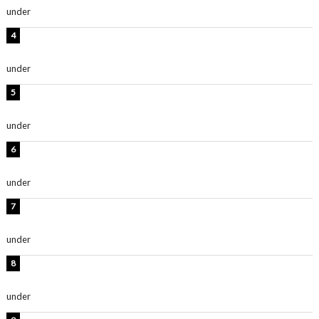
under
ENTERTAINMENT
板野友美、神スタイルのビキニショット公開！「スタイ
ルレベチすぎてやばい」
under
ENTERTAINMENT
西山茉希、夏全開な黒ビキニショット公開！「海似合い
ます」「スタイル抜群」
under
ENTERTAINMENT
岡田紗佳、美ボディ全開のグラビアショット公開！「撃
ち抜かれる美しさ」「色っぽい」
under
ENTERTAINMENT
時東ぁみ、白ビキニの美ボディショット公開！「最高」
「無邪気で可愛い」
under
ENTERTAINMENT
渡辺美優紀、美脚のミニワンピ衣装姿公開！「可愛いぃ
～」「みるきーのピンクコーデは最強」
under
ENTERTAINMENT