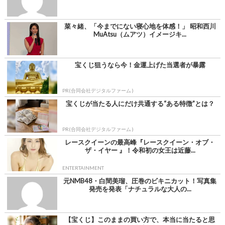
菜々緒、「今までにない寝心地を体感！」 昭和西川
MuAtsu（ムアツ）イメージキ...
宝くじ狙うなら今！金運上げた当選者が暴露
PR(合同会社デジタルファーム )
宝くじが当たる人にだけ共通する“ある特徴”とは？
PR(合同会社デジタルファーム )
レースクイーンの最高峰『レースクイーン・オブ・
ザ・イヤー 』！令和初の女王は近藤...
ENTERTAINMENT
元NMB48・白間美瑠、圧巻のビキニカット！写真集
発売を発表「ナチュラルな大人の...
【宝くじ】このままの買い方で、本当に当たると思