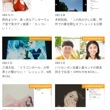
2024.12.11
2022.6.28
西内まりや、真っ赤なアンダーウェ
木村拓哉、「この先が少し心配」野
ア姿で美ボディ披露！「カッコい
外での夏全開なオフショットを公開
い！！」「…
ENTERTAINMENT
ENTERTAINMENT
2026.5.25
2024.3.22
三浦大知、「ドラゴンボール」が世
ハリセンボン近藤と森カンナの親友
界との繋がりに！「レジェンズ」8周
同士で出演！ OPEN THE BOXシ…
年CM…
ENTERTAINMENT
ENTERTAINMENT