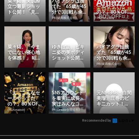
菜々緒、美肌際
バイアグラは捨
「え、こんなセ
立つ最新ショッ
てた「65歳が45
ールやってた
ト公開！「見惚
分で3回戦も余
の？」80％OFF
れちゃうまし
裕」980円で朝
以上が続々登
PR(健商株式会社)
PR(Amazon)
た」「ドキッと
まで絶好調！
場！Amazonの本
する美しさ」...
気が...
菜々緒、「今ま
ゆきぽよ、ビキ
バイアグラは捨
でにない寝心地
ニ姿の美ボディ
てた「65歳が45
を体感！」 昭和
ショット公開！
分で3回戦も余
西川MuAtsu（ム
「めっちゃ可愛
裕」980円で朝
PR(健商株式会社)
アツ）イメージ
い」「人魚姫み
まで絶好調！
キ...
たい」 |...
「え、こんなセ
SNSアカウント
元NMB48・白間
ールやってた
を着実に成長。
美瑠、圧巻のビ
の？」80％OFF
実はみんなココ
キニカット！写
以上が続々登
使ってます。
真集発売を発表
PR(Amazon)
PR(Dreaw合同会社)
場！Amazonの本
「ナチュラルな
気が...
大人の...
Recommended by