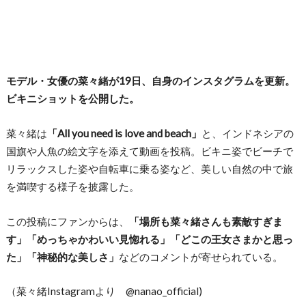
モデル・女優の菜々緒が19日、自身のインスタグラムを更新。
ビキニショットを公開した。
菜々緒は
「All you need is love and beach」
と、インドネシアの
国旗や人魚の絵文字を添えて動画を投稿。ビキニ姿でビーチで
リラックスした姿や自転車に乗る姿など、美しい自然の中で旅
を満喫する様子を披露した。
この投稿にファンからは、
「場所も菜々緒さんも素敵すぎま
す」「めっちゃかわいい見惚れる」「どこの王女さまかと思っ
た」「神秘的な美しさ」
などのコメントが寄せられている。
（菜々緒Instagramより @nanao_official)