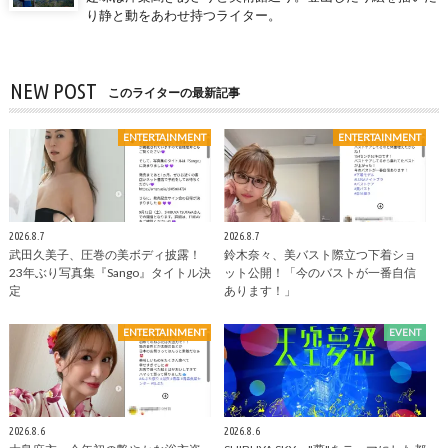
り静と動をあわせ持つライター。
NEW POST
このライターの最新記事
ENTERTAINMENT
ENTERTAINMENT
2026.8.7
2026.8.7
武田久美子、圧巻の美ボディ披露！
鈴木奈々、美バスト際立つ下着ショ
23年ぶり写真集『Sango』タイトル決
ット公開！「今のバストが一番自信
定
あります！」
ENTERTAINMENT
EVENT
2026.8.6
2026.8.6