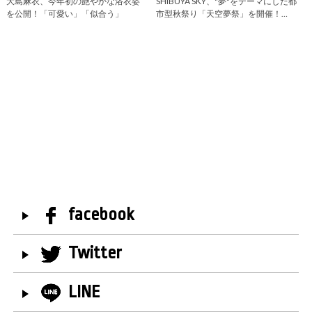
大島麻衣、今年初の艶やかな浴衣姿
SHIBUYA SKY、"夢"をテーマにした都
を公開！「可愛い」「似合う」
市型秋祭り「天空夢祭」を開催！…
facebook
Twitter
LINE