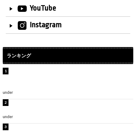
YouTube
Instagram
ランキング
【インタビュー】堀内まり菜＆宮本佳林＆杏ジュリア＆
及川結依「みんなでどこまで高い到達点を目指せるかす
ごく楽しみです！」『スクールアイドルミュージカル』
under
ENTERTAINMENT
板野友美、水着姿の美ボディショット公開！「スタイル
抜群」「最高にセクシー」
under
ENTERTAINMENT
横野すみれ、ビキニ姿のグラビアショット公開！「美し
い」「スタイル最高！」