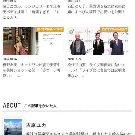
2024.10.17
2021.5.19
藤田ニコル、ランジェリー姿で圧巻
石田ゆり子、星野源＆新垣結衣の結
美ボディ披露！「綺麗すぎる」「に
婚にすっぴん涙目でお祝いを公開！
こるんB…
ENTERTAINMENT
ENTERTAINMENT
2024.10.16
2020.11.24
板野友美、キャミワンピ姿で美背中
松任谷由実、ライブ関係者に熱いエ
＆美脚ショット公開！「赤コーデ可
ール！「ライブには言葉では説明出
愛い」「…
来ない、…
ABOUT
この記事をかいた人
吉原 ユカ
趣味は洋楽聞きあさりと美術館巡り。登山したり絵を描いた