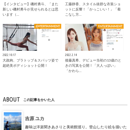
【インタビュー】磯村勇斗、「また
工藤静香、スタイル抜群な衣装ショ
新しい磯村勇斗が見せられるとは思
ットに反響！「かっこいい！」「着
います（…
こなし方…
ENTERTAINMENT
ENTERTAINMENT
2022.10.17
2022.2.14
大政絢、ブラトップ＆スパッツ姿で
後藤真希、デビュー当初の13歳のと
超絶美ボディショット公開！
きの写真を公開！「大人っぽい」
「かわら…
ABOUT
この記事をかいた人
吉原 ユカ
趣味は洋楽聞きあさりと美術館巡り。登山したり絵を描いた