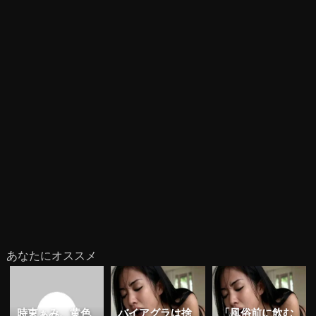
あなたにオススメ
時東ぁみ、黄色
バイアグラは捨
「風俗前に飲む