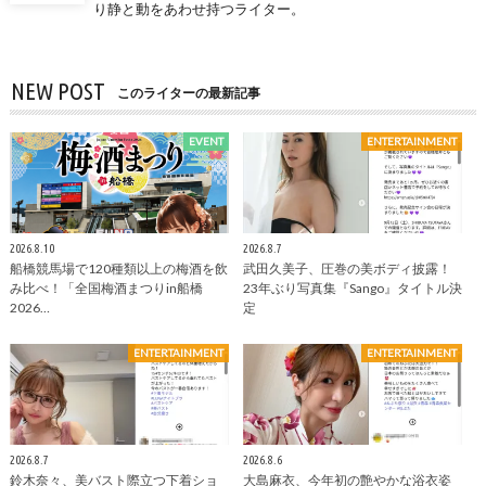
り静と動をあわせ持つライター。
NEW POST
このライターの最新記事
EVENT
ENTERTAINMENT
2026.8.10
2026.8.7
船橋競馬場で120種類以上の梅酒を飲
武田久美子、圧巻の美ボディ披露！
み比べ！「全国梅酒まつりin船橋
23年ぶり写真集『Sango』タイトル決
2026…
定
ENTERTAINMENT
ENTERTAINMENT
2026.8.7
2026.8.6
鈴木奈々、美バスト際立つ下着ショ
大島麻衣、今年初の艶やかな浴衣姿