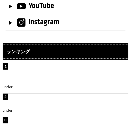
YouTube
Instagram
ランキング
【インタビュー】堀内まり菜＆宮本佳林＆杏ジュリア＆
及川結依「みんなでどこまで高い到達点を目指せるかす
ごく楽しみです！」『スクールアイドルミュージカル』
under
ENTERTAINMENT
横野すみれ、ビキニ姿のグラビアショット公開！「美し
い」「スタイル最高！」
under
ENTERTAINMENT
板野友美、神スタイルのビキニショット公開！「スタイ
ルレベチすぎてやばい」