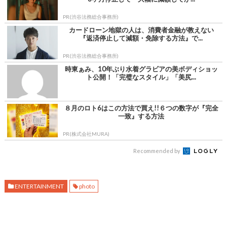
PR(渋谷法務総合事務所)
カードローン地獄の人は、消費者金融が教えない
『返済停止して減額・免除する方法』で...
PR(渋谷法務総合事務所)
時東ぁみ、10年ぶり水着グラビアの美ボディショッ
ト公開！「完璧なスタイル」「美尻...
８月のロト6はこの方法で買え!!６つの数字が『完全
一致』する方法
PR(株式会社MURA)
Recommended by
ENTERTAINMENT
photo