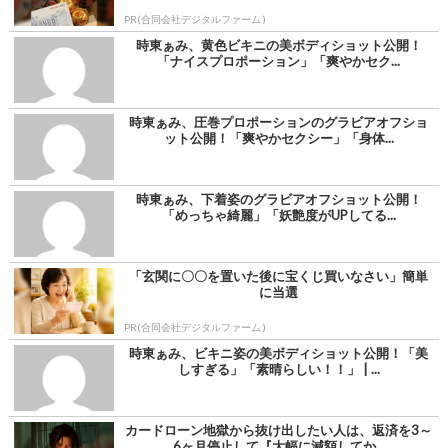
PR(合同会社デジタルファーム )
時東ぁみ、黄色ビキニの美ボディショット公開！
「ナイスプロポーション」「爽やかセク...
時東ぁみ、圧巻プロポーションのグラビアオフショ
ット公開！「爽やかセクシー」「身体...
時東ぁみ、下着姿のグラビアオフショット公開！
「めっちゃ綺麗」「妖艶度がUPしてる...
「玄関に〇〇を置いた後に宝くじ買いなさい」簡単
に当選
PR(合同会社デジタルファーム )
時東ぁみ、ビキニ姿の美ボディショット公開！「美
しすぎる」「素晴らしい！！」 | ...
カードローン地獄から抜け出したい人は、返済を3～
6ヶ月停止して『大幅に減額してか...