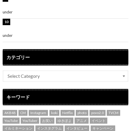
の集大成と、これからの決意が詰まった自信の一冊」
under
ENTERTAINMENT
吉川愛、艶やかな浴衣姿公開！「綺麗すぎ」「とっても
素敵」
under
ENTERTAINMENT
カテゴリー
キーワード
AKB48
CM
Instagram
koki
Netflix
photo
povo2.0
TVCM
YouTube
YouTuber
お笑い
ゆきぽよ
アニメ
イベント
イルミネーション
インスタグラム
インタビュー
キャンペーン