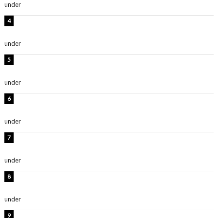
under
ENTERTAINMENT
岡田紗佳、美ボディ全開のグラビアショット公開！「撃
ち抜かれる美しさ」「色っぽい」
under
ENTERTAINMENT
西山茉希、夏全開な黒ビキニショット公開！「海似合い
ます」「スタイル抜群」
under
ENTERTAINMENT
時東ぁみ、白ビキニの美ボディショット公開！「最高」
「無邪気で可愛い」
under
ENTERTAINMENT
渡辺美優紀、美脚のミニワンピ衣装姿公開！「可愛いぃ
～」「みるきーのピンクコーデは最強」
under
ENTERTAINMENT
熊田曜子、圧巻美ボディのドレス姿公開！「妖艶な美し
さ」「女神」
under
ENTERTAINMENT
堀未央奈、6年ぶりとなる写真集発売を発表！「今まで