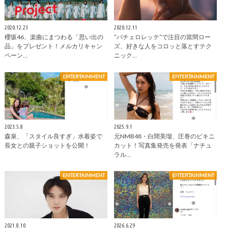
2020.12.23
2020.12.11
櫻坂46、楽曲にまつわる「思い出の
“バチェロレッテ”で注目の當間ロー
品」をプレゼント！メルカリキャン
ズ、好きな人をコロッと落とすテク
ペーン…
ニック…
ENTERTAINMENT
ENTERTAINMENT
2023.5.8
2025.9.1
森泉、「スタイル良すぎ」水着姿で
元NMB48・白間美瑠、圧巻のビキニ
長女との親子ショットを公開！
カット！写真集発売を発表「ナチュ
ラル…
ENTERTAINMENT
ENTERTAINMENT
2021.8.10
2026.6.29