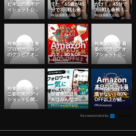
ビキニの美ボデ
てた「65歳が45
だけ！」45分で
ィショット公
分で3回戦も余
3回戦も余裕！1
開！「ナイスプ
裕」980円で朝
日31円で朝まで
PR(健商株式会社)
PR(健商株式会社)
ロポーション」
まで絶好調！
絶好調
「爽やかセク...
時東ぁみ、圧巻
「え、こんなセ
時東ぁみ、下着
プロポーション
ールやってた
姿のグラビアオ
のグラビアオフ
の？」80％OFF
フショット公
ショット公開！
以上が続々登
開！「めっちゃ
PR(Amazon)
「爽やかセクシ
場！Amazonの本
綺麗」「妖艶度
ー」「身体...
気が...
がUPしてる...
時東ぁみ、ビキ
SNSアカウント
Amazon今日も見
ニ姿の美ボディ
を着実に成長。
逃せない！80%
ショット公開！
実はみんなココ
OFF以上が続々
「美しすぎる」
使ってます。
登場
PR(Dreaw合同会社)
PR(Amazon)
「素晴らし
い！！」 | ...
Recommended by