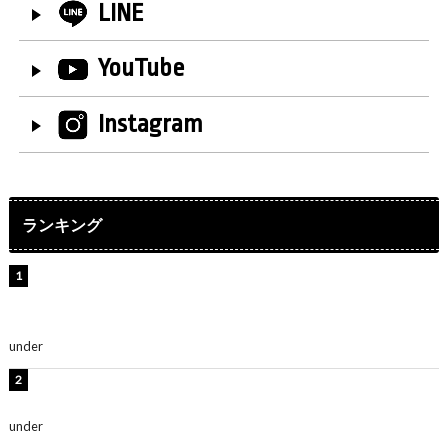
LINE
YouTube
Instagram
ランキング
【インタビュー】堀内まり菜＆宮本佳林＆杏ジュリア＆
及川結依「みんなでどこまで高い到達点を目指せるかす
ごく楽しみです！」『スクールアイドルミュージカル』
under
ENTERTAINMENT
横野すみれ、ビキニ姿のグラビアショット公開！「美し
い」「スタイル最高！」
under
ENTERTAINMENT