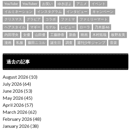
YouTube
YouTuber
お笑い
ゆきぽよ
アニメ
イベント
イルミネーション
インスタグラム
インタビュー
キャンペーン
クリスマス
グラビア
コラボ
ファミマ
ファミリーマート
ヘアスタイル
マギー
モデル
レビュー
ローラ
乃木坂46
内田理央
女優
山田優
工藤静香
新曲
映画
木村拓哉
板野友美
漫画
私服
藤田ニコル
誕生日
調査
週刊少年ジャンプ
音楽
過去の記事
August 2026 (10)
July 2026 (64)
June 2026 (53)
May 2026 (45)
April 2026 (57)
March 2026 (62)
February 2026 (48)
January 2026 (38)