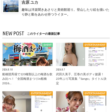
吉原 ユカ
趣味は洋楽聞きあさりと美術館巡り。登山したり絵を描いた
り静と動をあわせ持つライター。
NEW POST
このライターの最新記事
EVENT
ENTERTAINMENT
2026.8.10
2026.8.7
船橋競馬場で120種類以上の梅酒を飲
武田久美子、圧巻の美ボディ披露！
み比べ！「全国梅酒まつりin船橋
23年ぶり写真集『Sango』タイトル決
2026…
定
ENTERTAINMENT
ENTERTAINMENT