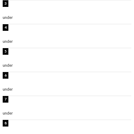
板野友美、神スタイルのビキニショット公開！「スタイ
ルレベチすぎてやばい」
under
ENTERTAINMENT
岡田紗佳、美ボディ全開のグラビアショット公開！「撃
ち抜かれる美しさ」「色っぽい」
under
ENTERTAINMENT
西山茉希、夏全開な黒ビキニショット公開！「海似合い
ます」「スタイル抜群」
under
ENTERTAINMENT
時東ぁみ、白ビキニの美ボディショット公開！「最高」
「無邪気で可愛い」
under
ENTERTAINMENT
渡辺美優紀、美脚のミニワンピ衣装姿公開！「可愛いぃ
～」「みるきーのピンクコーデは最強」
under
ENTERTAINMENT
熊田曜子、圧巻美ボディのドレス姿公開！「妖艶な美し
さ」「女神」