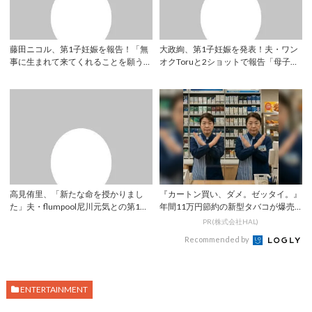
藤田ニコル、第1子妊娠を報告！「無
大政絢、第1子妊娠を発表！夫・ワン
事に生まれて来てくれることを願う
オクToruと2ショットで報告「母子共
日々」 | Y...
に健康に...
高見侑里、「新たな命を授かりまし
『カートン買い、ダメ。ゼッタイ。』
た」夫・flumpool尼川元気との第1子
年間11万円節約の新型タバコが爆売
妊娠を...
れ
PR(株式会社HAL)
Recommended by
ENTERTAINMENT