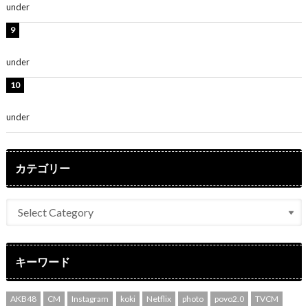
under
ENTERTAINMENT
堀未央奈、6年ぶりとなる写真集発売を発表！「今まで
の集大成と、これからの決意が詰まった自信の一冊」
under
ENTERTAINMENT
吉川愛、艶やかな浴衣姿公開！「綺麗すぎ」「とっても
素敵」
under
ENTERTAINMENT
カテゴリー
キーワード
AKB48
CM
Instagram
koki
Netflix
photo
povo2.0
TVCM