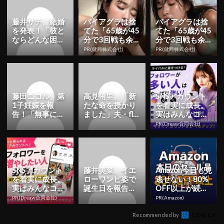
藤井サチ、結婚
バイアグラは捨
バイアグラは捨
を発表！「彼と
てた「65歳が45
てた「65歳が45
ならどんな困難
分で3回戦も余
分で3回戦も余
も乗り越えてい
裕」980円で朝
裕」1日31円で
PR(健商株式会社)
PR(健商株式会社)
ける」 | YESNE
まで絶好調！
朝まで絶好調！
W...
藤田ニコル、第
高見侑里、「新
SNSアカウント
1子妊娠を報
たな命を授かり
を着実に成長。
告！「無事に生
ました」夫・flu
実はみんなココ
まれて来てくれ
mpool尼川元気
使ってます。
PR(Dreaw合同会社)
ることを願う
との第1子妊娠
日々」 | Y...
を...
SNSアカウント
藤井美菜、イエ
Amazon今日も見
を着実に成長。
ローワンピ姿で
逃せない！80%
実はみんなココ
誕生日を報告！
OFF以上が続々
使ってます。
「私らしさを追
登場
PR(Dreaw合同会社)
PR(Amazon)
求しながら、良
い1年にし...
Recommended by