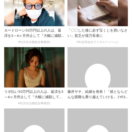
カードローン50万円以上の人は、返
「〇〇した後に必ず宝くじを買いなさ
済を3～6ヶ月停止して『大幅に減額
い」貧乏が億万長者に
してから返済...
PR(渋谷法務総合事務所)
PR(合同会社デジタルファーム )
リボ払い50万円以上の人は、返済を3
藤井サチ、結婚を発表！「彼とならど
～6ヶ月停止して『大幅に減額してか
んな困難も乗り越えていける」 | YESN
ら返済する...
EW...
PR(渋谷法務総合事務所)