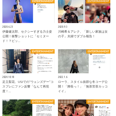
ENTERTAINMENT
ENTERTAINMENT
2020.6.23
2020.9.3
伊藤健太郎、セクシーすぎる力士姿
川崎希＆アレク、「新しい家族は女
公開！衝撃ショットに「セミヌー
の子」夫婦でダブル報告！
ド！？ビッ…
ENTERTAINMENT
ENTERTAINMENT
2024.10.18
2022.1.6
足立梨花、USJでの“ウェンズデー”コ
ローラ、スタイル抜群な冬コーデ公
スプレにファン反響「なんて再現
開！「脚長っ！」「無茶苦茶カッコ
度！…
イイ」
ENTERTAINMENT
ENTERTAINMENT