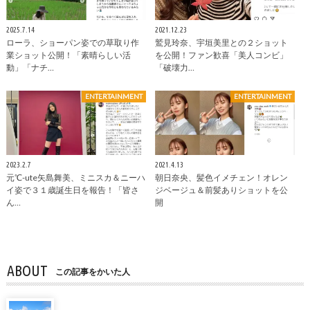
2025.7.14
2021.12.23
ローラ、ショーパン姿での草取り作
鷲見玲奈、宇垣美里との２ショット
業ショット公開！「素晴らしい活
を公開！ファン歓喜「美人コンビ」
動」「ナチ…
「破壊力…
ENTERTAINMENT
ENTERTAINMENT
2023.2.7
2021.4.13
元℃-ute矢島舞美、ミニスカ＆ニーハ
朝日奈央、髪色イメチェン！オレン
イ姿で３１歳誕生日を報告！「皆さ
ジベージュ＆前髪ありショットを公
ん…
開
ABOUT
この記事をかいた人