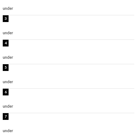
い」「スタイル最高！」
under
ENTERTAINMENT
板野友美、神スタイルのビキニショット公開！「スタイ
ルレベチすぎてやばい」
under
ENTERTAINMENT
岡田紗佳、美ボディ全開のグラビアショット公開！「撃
ち抜かれる美しさ」「色っぽい」
under
ENTERTAINMENT
西山茉希、夏全開な黒ビキニショット公開！「海似合い
ます」「スタイル抜群」
under
ENTERTAINMENT
時東ぁみ、白ビキニの美ボディショット公開！「最高」
「無邪気で可愛い」
under
ENTERTAINMENT
渡辺美優紀、美脚のミニワンピ衣装姿公開！「可愛いぃ
～」「みるきーのピンクコーデは最強」
under
ENTERTAINMENT