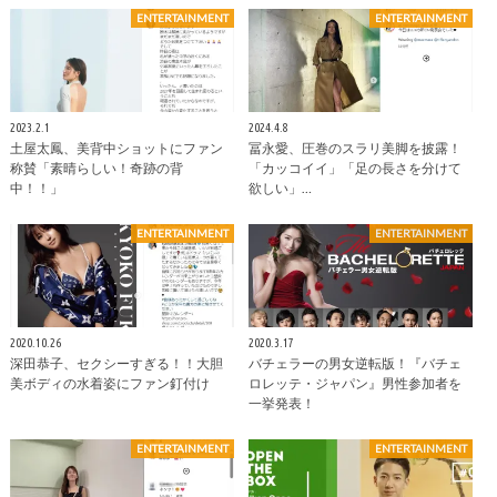
ENTERTAINMENT
ENTERTAINMENT
2023.2.1
2024.4.8
土屋太鳳、美背中ショットにファン
冨永愛、圧巻のスラリ美脚を披露！
称賛「素晴らしい！奇跡の背
「カッコイイ」「足の長さを分けて
中！！」
欲しい」…
ENTERTAINMENT
ENTERTAINMENT
2020.10.26
2020.3.17
深田恭子、セクシーすぎる！！大胆
バチェラーの男女逆転版！『バチェ
美ボディの水着姿にファン釘付け
ロレッテ・ジャパン』男性参加者を
一挙発表！
ENTERTAINMENT
ENTERTAINMENT