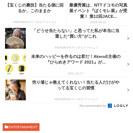
【宝くじの裏技】当たる側に回
最優秀賞は、NTTドコモの写真
るか、このままか
展イベント『ばくモレ展』が受
賞！ 第12回JACE...
PR(合同会社デジタルファーム )
2026.06.18
「どうせ当たらない」と思ってた私が本当に当
選した“買い方”がこれ
PR(合同会社デジタルファーム )
未来のハッピーを作るのは君だ！AkeruE主催の
『ひらめきアワード 2021』が...
2021.10.17
売り場じゃ教えてくれない！当たる人だけがや
ってる宝くじの習慣
PR(合同会社デジタルファーム )
Recommended by
ENTERTAINMENT