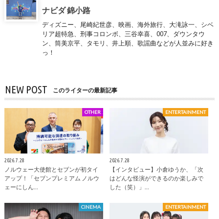
ナビダ 錦小路
ディズニー、尾崎紀世彦、映画、海外旅行、大滝詠一、シベ
リア超特急、刑事コロンボ、三谷幸喜、007、ダウンタウ
ン、筒美京平、タモリ、井上順、歌謡曲などが人並みに好き
っ！
NEW POST
このライターの最新記事
OTHER
ENTERTAINMENT
2026.7.28
2026.7.28
ノルウェー大使館とセブンが初タイ
【インタビュー】小倉ゆうか、「次
アップ！「セブンプレミアム ノルウ
はどんな怪演ができるのか楽しみで
ェーにしん…
した（笑）」…
CINEMA
ENTERTAINMENT