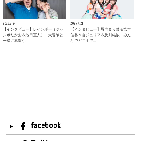
2026.7.24
2026.7.21
【インタビュー】レインボー（ジャ
【インタビュー】堀内まり菜＆宮本
ンボたかお＆池田直人）「大冒険と
佳林＆杏ジュリア＆及川結依「みん
一緒に素敵な…
なでどこまで…
facebook