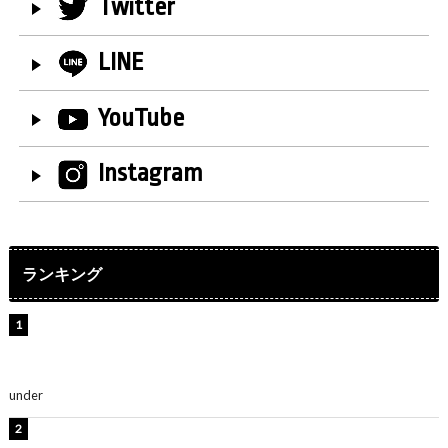
Twitter
LINE
YouTube
Instagram
ランキング
【インタビュー】堀内まり菜＆宮本佳林＆杏ジュリア＆
及川結依「みんなでどこまで高い到達点を目指せるかす
ごく楽しみです！」『スクールアイドルミュージカル』
under
ENTERTAINMENT
横野すみれ、ビキニ姿のグラビアショット公開！「美し