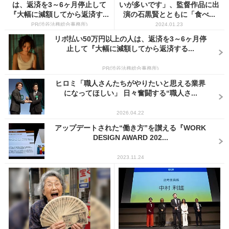
は、返済を3～6ヶ月停止して
いが多いです」、監督作品に出
『大幅に減額してから返済す...
演の石黒賢とともに「食べ...
PR(渋谷法務総合事務所)
2024.01.23
リボ払い50万円以上の人は、返済を3～6ヶ月停
止して『大幅に減額してから返済する...
PR(渋谷法務総合事務所)
ヒロミ「職人さんたちがやりたいと思える業界
になってほしい」 日々奮闘する“職人さ...
2026.04.22
アップデートされた“働き方”を讃える『WORK
DESIGN AWARD 202...
2023.11.24