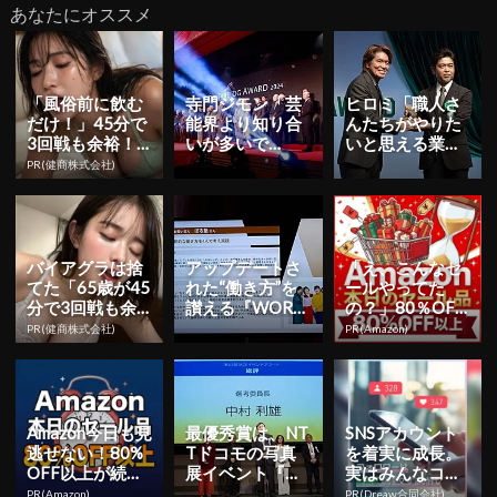
あなたにオススメ
「風俗前に飲む
寺門ジモン「芸
ヒロミ「職人さ
だけ！」45分で
能界より知り合
んたちがやりた
3回戦も余裕！9
いが多いで
いと思える業界
80円で朝まで絶
す」、監督作品
になってほし
PR(健商株式会社)
好調
に出演の石黒賢
い」 日々奮闘す
とともに「食
る“職人さ...
べ...
バイアグラは捨
アップデートさ
「え、こんなセ
てた「65歳が45
れた“働き方”を
ールやってた
分で3回戦も余
讃える『WORK
の？」80％OFF
裕」1日31円で
DESIGN AWAR
以上が続々登
PR(健商株式会社)
PR(Amazon)
朝まで絶好調！
D 202...
場！Amazonの本
気が...
Amazon今日も見
最優秀賞は、NT
SNSアカウント
逃せない！80%
Tドコモの写真
を着実に成長。
OFF以上が続々
展イベント『ば
実はみんなココ
登場
くモレ展』が受
使ってます。
PR(Amazon)
PR(Dreaw合同会社)