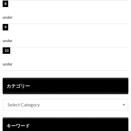
熊田曜子、圧巻美ボディのドレス姿公開！「妖艶な美し
さ」「女神」
under
ENTERTAINMENT
堀未央奈、6年ぶりとなる写真集発売を発表！「今まで
の集大成と、これからの決意が詰まった自信の一冊」
under
ENTERTAINMENT
吉川愛、艶やかな浴衣姿公開！「綺麗すぎ」「とっても
素敵」
under
ENTERTAINMENT
カテゴリー
キーワード