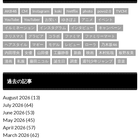
AKB48
CM
Instagram
koki
Netflix
photo
povo2.0
TVCM
YouTube
YouTuber
お笑い
ゆきぽよ
アニメ
イベント
イルミネーション
インスタグラム
インタビュー
キャンペーン
クリスマス
グラビア
コラボ
ファミマ
ファミリーマート
ヘアスタイル
マギー
モデル
レビュー
ローラ
乃木坂46
内田理央
女優
山田優
工藤静香
新曲
映画
木村拓哉
板野友美
漫画
私服
藤田ニコル
誕生日
調査
週刊少年ジャンプ
音楽
過去の記事
August 2026 (13)
July 2026 (64)
June 2026 (53)
May 2026 (45)
April 2026 (57)
March 2026 (62)