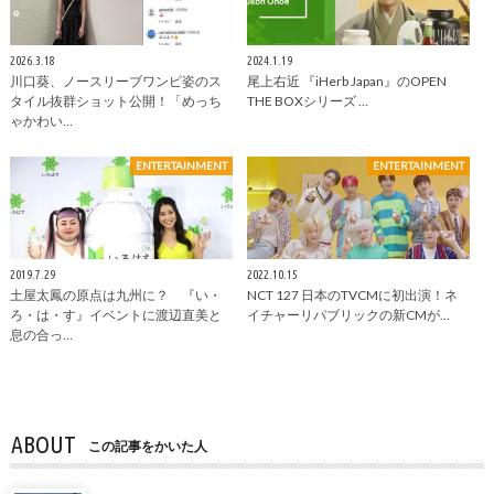
2026.3.18
2024.1.19
川口葵、ノースリーブワンピ姿のス
尾上右近 『iHerb Japan』のOPEN
タイル抜群ショット公開！「めっち
THE BOXシリーズ …
ゃかわい…
ENTERTAINMENT
ENTERTAINMENT
2019.7.29
2022.10.15
土屋太鳳の原点は九州に？ 『い・
NCT 127 日本のTVCMに初出演！ネ
ろ・は・す』イベントに渡辺直美と
イチャーリパブリックの新CMが…
息の合っ…
ABOUT
この記事をかいた人