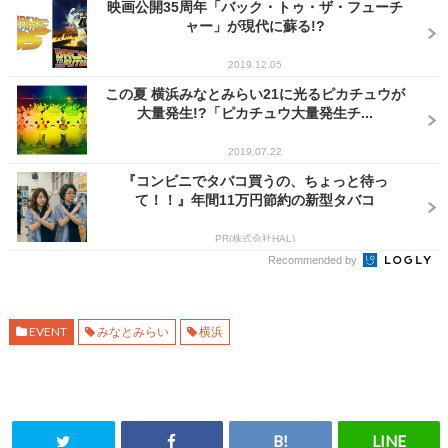
映画公開35周年「バック・トゥ・ザ・フューチ
ャー」が現代に蘇る!?
2019.12.05
この夏 横浜みなとみらい21に光るピカチュウが
大量発生!?「ピカチュウ大量発生チ...
2019.07.22
『コンビニでタバコ買うの、ちょっと待っ
て！！』年間11万円節約の新型タバコ
PR(株式会社HAL)
Recommended by
EVENT
みなとみらい
横浜