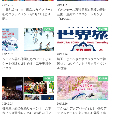
2024.2.15
2024.11.5
「日向坂46」×「東京スカイツリー」
イオンモール幕張新都心隣接の豊砂
初のコラボイベントが3月12日より
公園、屋外アイススケートリンク
開…
「MAKU…
EVENT
EVENT
2025.11.7
2023.9.26
ムーミン谷の仲間たちのアートとス
埼玉・ところざわサクラタウンで韓
ケート体験を楽しめる「二子玉川ラ
国づくしのイベント「サクラタウン
イズ ス…
de世界…
EVENT
EVENT
2024.7.25
2024.2.20
都内最大級の盆踊りイベント「六本
マクセル アクアパーク品川、桜のデ
木ヒルズ盆踊り2024」が8月23日よ
ジタルアートで彩る海のお花見！春