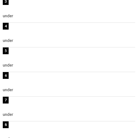
横野すみれ、ビキニ姿のグラビアショット公開！「美し
い」「スタイル最高！」
under
ENTERTAINMENT
板野友美、神スタイルのビキニショット公開！「スタイ
ルレベチすぎてやばい」
under
ENTERTAINMENT
西山茉希、夏全開な黒ビキニショット公開！「海似合い
ます」「スタイル抜群」
under
ENTERTAINMENT
岡田紗佳、美ボディ全開のグラビアショット公開！「撃
ち抜かれる美しさ」「色っぽい」
under
ENTERTAINMENT
時東ぁみ、白ビキニの美ボディショット公開！「最高」
「無邪気で可愛い」
under
ENTERTAINMENT
渡辺美優紀、美脚のミニワンピ衣装姿公開！「可愛いぃ
～」「みるきーのピンクコーデは最強」