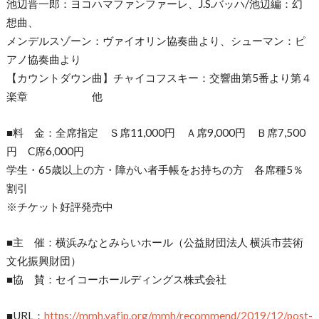
池辺晋一郎：ヨコハマファンファーレ、J.S.バッハ/池辺編：幻
想曲、
メンデルスゾーン：ヴァイオリン協奏曲より、シューマン：ピ
アノ協奏曲より
【カウントダウン曲】チャイコフスキー：交響曲第5番より第４
楽章 他
■料 金：全席指定 Ｓ席11,000円 Ａ席9,000円 Ｂ席7,500
円 C席6,000円
学生・65歳以上の方・障がい者手帳をお持ちの方 各席種5％
割引
※チケット好評発売中
■主 催：横浜みなとみらいホール（公益財団法人 横浜市芸術
文化振興財団）
■協 賛：セイコーホールディングス株式会社
■URL：
https://mmh.yafjp.org/mmh/recommend/2019/12/post-