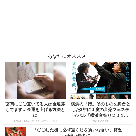
あなたにオススメ
玄関に〇〇置いてる人は金運落
横浜の「街」そのものを舞台と
ちてます…金運を上げる方法と
した3年に１度の音楽フェステ
は
ィバル「横浜音祭り２０１...
PR(合同会社デジタルファーム )
2019.06.27
「〇〇した後に必ず宝くじを買いなさい」貧乏
が億万長者に