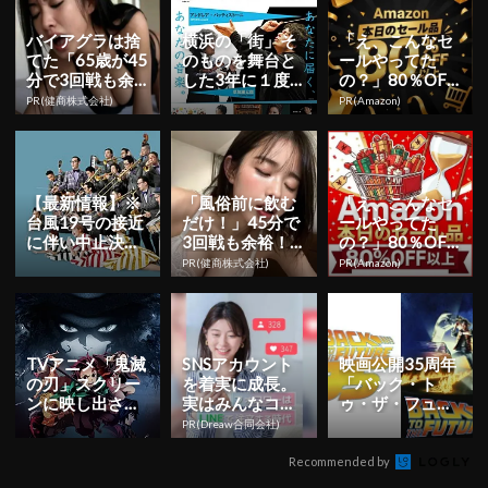
バイアグラは捨
横浜の「街」そ
「え、こんなセ
てた「65歳が45
のものを舞台と
ールやってた
分で3回戦も余
した3年に１度
の？」80％OFF
裕」980円で朝
の音楽フェステ
以上が続々登
PR(健商株式会社)
PR(Amazon)
まで絶好調！
ィバル「横浜音
場！Amazonの本
祭り２０１...
気が...
【最新情報】※
「風俗前に飲む
「え、こんなセ
台風19号の接近
だけ！」45分で
ールやってた
に伴い中止決
3回戦も余裕！1
の？」80％OFF
定！日本最大級
日31円で朝まで
以上が続々登
PR(健商株式会社)
PR(Amazon)
のジャズフェス
絶好調
場！Amazonの本
「横濱 J...
気が...
TVアニメ「鬼滅
SNSアカウント
映画公開35周年
の刃」スクリー
を着実に成長。
「バック・ト
ンに映し出され
実はみんなココ
ゥ・ザ・フュー
るアニメ映像と
使ってます。
チャー」が現代
PR(Dreaw合同会社)
共に楽しめるオ
に蘇る!?
ーケスト...
Recommended by