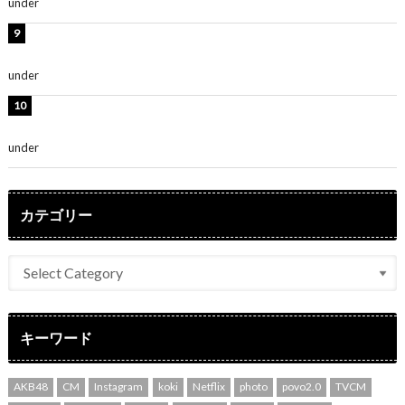
under
ENTERTAINMENT
熊田曜子、圧巻美ボディのドレス姿公開！「妖艶な美し
さ」「女神」
under
ENTERTAINMENT
堀未央奈、6年ぶりとなる写真集発売を発表！「今まで
の集大成と、これからの決意が詰まった自信の一冊」
under
ENTERTAINMENT
カテゴリー
キーワード
AKB48
CM
Instagram
koki
Netflix
photo
povo2.0
TVCM