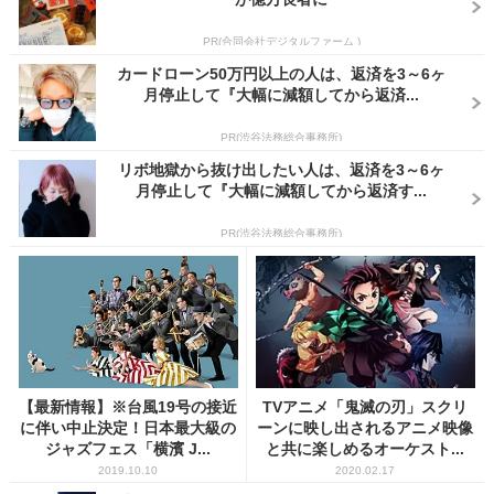
PR(合同会社デジタルファーム )
カードローン50万円以上の人は、返済を3～6ヶ
月停止して『大幅に減額してから返済...
PR(渋谷法務総合事務所)
リボ地獄から抜け出したい人は、返済を3～6ヶ
月停止して『大幅に減額してから返済す...
PR(渋谷法務総合事務所)
【最新情報】※台風19号の接近
TVアニメ「鬼滅の刃」スクリ
に伴い中止決定！日本最大級の
ーンに映し出されるアニメ映像
ジャズフェス「横濱 J...
と共に楽しめるオーケスト...
2019.10.10
2020.02.17