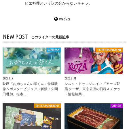
ビエ料理という訳の分からないキャラ。
WebSite
NEW POST
このライターの最新記事
CINEMA
ENTERTAINMENT
2026.8.5
2026.7.31
映画『お姉ちゃんの翠くん』特報映
シルク・ドゥ・ソレイユ『アース製
像＆ポスタービジュアル解禁！久間
薬 クーザ』東京公演の日程＆チケッ
田琳加、松本…
ト情報解禁…
ENTERTAINMENT
OTHER