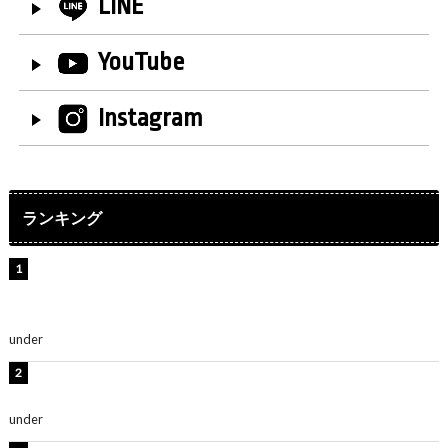
LINE
YouTube
Instagram
ランキング
【インタビュー】堀内まり菜＆宮本佳林＆杏ジュリア＆
及川結依「みんなでどこまで高い到達点を目指せるかす
ごく楽しみです！」『スクールアイドルミュージカル』
under
ENTERTAINMENT
板野友美、水着姿の美ボディショット公開！「スタイル
抜群」「最高にセクシー」
under
ENTERTAINMENT