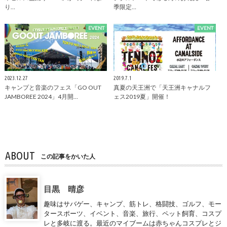
り…
季限定…
EVENT
EVENT
2023.12.27
2019.7.1
キャンプと音楽のフェス「GO OUT
真夏の天王洲で「天王洲キャナルフ
JAMBOREE 2024」4月開…
ェス2019夏」開催！
ABOUT
この記事をかいた人
目黒 晴彦
趣味はサバゲー、キャンプ、筋トレ、格闘技、ゴルフ、モー
タースポーツ、イベント、音楽、旅行、ペット飼育、コスプ
レと多岐に渡る。最近のマイブームは赤ちゃんコスプレとジ