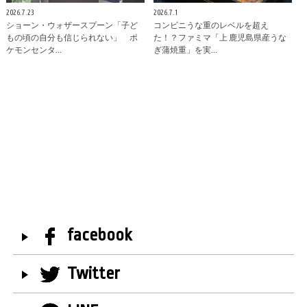
2026.7.23
2026.7.1
ショーン・ウォザースプーン「子ど
コンビニうな重のレベルを超え
もの頃の自分も信じられない」 ポ
た！？ファミマ「上 鹿児島県産うな
ケモンセンタ…
ぎ蒲焼重」を実…
facebook
Twitter