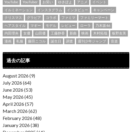
YouTube
YouTuber
お笑い
ゆきぽよ
アニメ
イベント
イルミネーション
インスタグラム
インタビュー
キャンペーン
クリスマス
グラビア
コラボ
ファミマ
ファミリーマート
ヘアスタイル
マギー
モデル
レビュー
ローラ
乃木坂46
内田理央
女優
山田優
工藤静香
新曲
映画
木村拓哉
板野友美
漫画
私服
藤田ニコル
誕生日
調査
週刊少年ジャンプ
音楽
過去の記事
August 2026 (9)
July 2026 (64)
June 2026 (53)
May 2026 (45)
April 2026 (57)
March 2026 (62)
February 2026 (48)
January 2026 (38)