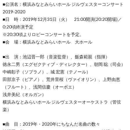
■公演名：横浜みなとみらいホール ジルヴェスターコンサート
2019-2020
■日 時：2019年12月31日（火） 21:00開演(20:20開場)／
0:20頃終演予定
※20:30頃よりロビーコンサートを予定。
■会 場：横浜みなとみらいホール 大ホール
■出 演：池辺晋一郎（音楽監督）、飯森範親（指揮）
徳永二男（エグゼクティブ・ディレクター）、朝岡 聡（司会）
中嶋彰子（ソプラノ）、城 宏憲（テノール）
田部京子（ピアノ）、荒井里桜（ヴァイオリン）、上野由恵
（フルート）、浅間信慶（オーボエ）
浅井美紀（オルガン）
横浜みなとみらいホール ジルヴェスターオーケストラ（管弦
楽）
■曲 目：2019年・2020年にちなんだ名曲の数々