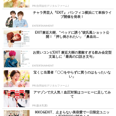
PR(合同会社デジタルファーム )
チャラ男芸人『EXIT』 パシフィコ横浜にて単独ライ
ブ開催を発表！
ENTERTAINMENT
EXIT兼近大樹、‟ベッドに誘う”彼氏風ショット公
開！「押し倒されたい」「鼻血出...
お笑いコンビEXIT 兼近大樹の素敵すぎる飲み会定型
文返しに「最高の口説き文句」
ENTERTAINMENT
宝くじ当選者「〇〇をやらずに買うのはもったいな
い」
PR(合同会社デジタルファーム )
アマゾンで大人気！血圧対策はコーヒーに足してみ
て
PR(森永乳業)
IKKO&EXIT、止まらない美容愛で一日限定ユニッ