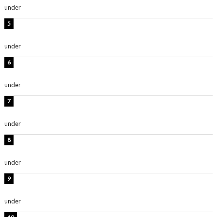
under
ENTERTAINMENT
西山茉希、夏全開な黒ビキニショット公開！「海似合い
ます」「スタイル抜群」
under
ENTERTAINMENT
岡田紗佳、美ボディ全開のグラビアショット公開！「撃
ち抜かれる美しさ」「色っぽい」
under
ENTERTAINMENT
時東ぁみ、白ビキニの美ボディショット公開！「最高」
「無邪気で可愛い」
under
ENTERTAINMENT
渡辺美優紀、美脚のミニワンピ衣装姿公開！「可愛いぃ
～」「みるきーのピンクコーデは最強」
under
ENTERTAINMENT
熊田曜子、圧巻美ボディのドレス姿公開！「妖艶な美し
さ」「女神」
under
ENTERTAINMENT