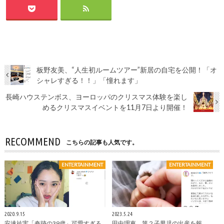
板野友美、“人生初ルームツアー”新居の自宅を公開！「オ
シャレすぎる！！」「憧れます」
長崎ハウステンボス、ヨーロッパのクリスマス体験を楽し
めるクリスマスイベントを11月7日より開催！
RECOMMEND
こちらの記事も人気です。
ENTERTAINMENT
ENTERTAINMENT
2020.9.15
2023.5.24
安達祐実「奇跡の39歳」可愛すぎる
田中理恵、第２子男児の出産を報