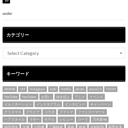
堀未央奈、6年ぶりとなる写真集発売を発表！「今まで
の集大成と、これからの決意が詰まった自信の一冊」
under
ENTERTAINMENT
カテゴリー
キーワード
AKB48
CM
Instagram
koki
Netflix
photo
povo2.0
TVCM
YouTube
YouTuber
お笑い
ゆきぽよ
アニメ
イベント
イルミネーション
インスタグラム
インタビュー
キャンペーン
クリスマス
グラビア
コラボ
ファミマ
ファミリーマート
ヘアスタイル
マギー
モデル
レビュー
ローラ
乃木坂46
内田理央
女優
山田優
工藤静香
新曲
映画
木村拓哉
板野友美