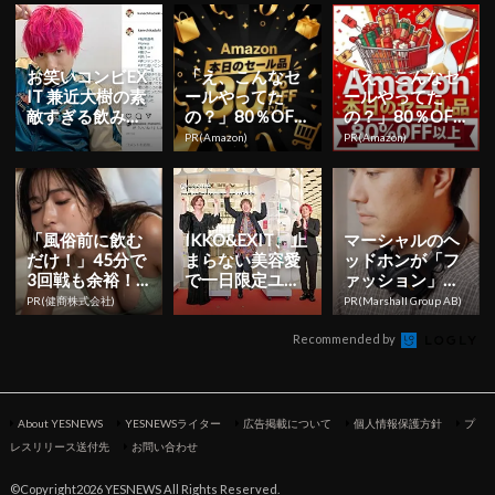
「鼻血出...
お笑いコンビEX
「え、こんなセ
「え、こんなセ
IT 兼近大樹の素
ールやってた
ールやってた
敵すぎる飲み会
の？」80％OFF
の？」80％OFF
定型文返しに
以上が続々登
以上が続々登
PR(Amazon)
PR(Amazon)
「最高の口説き
場！Amazonの本
場！Amazonの本
文句」
気が...
気が...
「風俗前に飲む
IKKO&EXIT、止
マーシャルのヘ
だけ！」45分で
まらない美容愛
ッドホンが「フ
3回戦も余裕！9
で一日限定ユニ
ァッション」で
80円で朝まで絶
ット“EXIKKO”が
終わらない理由
PR(健商株式会社)
PR(Marshall Group AB)
好調
誕生！？
Recommended by
About YESNEWS
YESNEWSライター
広告掲載について
個人情報保護方針
プ
レスリリース送付先
お問い合わせ
©Copyright2026 YESNEWS All Rights Reserved.