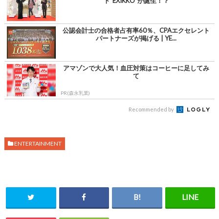
ト“EXIKKO”が誕生！？
公認会計士の合格者占有率60％、CPAエクセレント
パートナーズが掲げる | YE...
アマゾンで大人気！血圧対策はコーヒーに足してみ
て
PR(森永乳業)
Recommended by
ENTERTAINMENT