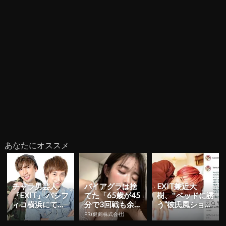
あなたにオススメ
チャラ男芸人
バイアグラは捨
EXIT兼近大
『EXIT』 パシフ
てた「65歳が45
樹、‟ベッドに誘
ィコ横浜にて単
分で3回戦も余
う”彼氏風ショッ
独ライブ開催を
裕」980円で朝
ト公開！「押し
PR(健商株式会社)
発表！
まで絶好調！
倒されたい」