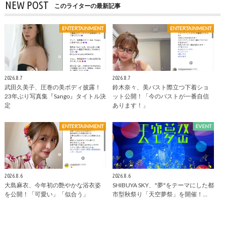
NEW POST
このライターの最新記事
ENTERTAINMENT
ENTERTAINMENT
2026.8.7
2026.8.7
武田久美子、圧巻の美ボディ披露！
鈴木奈々、美バスト際立つ下着ショ
23年ぶり写真集『Sango』タイトル決
ット公開！「今のバストが一番自信
定
あります！」
ENTERTAINMENT
EVENT
2026.8.6
2026.8.6
大島麻衣、今年初の艶やかな浴衣姿
SHIBUYA SKY、"夢"をテーマにした都
を公開！「可愛い」「似合う」
市型秋祭り「天空夢祭」を開催！…