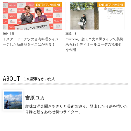
ENTERTAINMENT
ENTERTAINMENT
2024.9.28
2022.1.6
ミスタードーナツの台湾料理をイメ
Cocomi、超ミニ丈＆黒タイツで美脚
ージした新商品をぺこぱが実食！
あらわ！ディオールコーデの私服姿
を公開
ABOUT
この記事をかいた人
吉原 ユカ
趣味は洋楽聞きあさりと美術館巡り。登山したり絵を描いた
り静と動をあわせ持つライター。