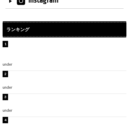
Instagram
ランキング
【インタビュー】堀内まり菜＆宮本佳林＆杏ジュリア＆
及川結依「みんなでどこまで高い到達点を目指せるかす
ごく楽しみです！」『スクールアイドルミュージカル』
under
ENTERTAINMENT
板野友美、水着姿の美ボディショット公開！「スタイル
抜群」「最高にセクシー」
under
ENTERTAINMENT
横野すみれ、ビキニ姿のグラビアショット公開！「美し
い」「スタイル最高！」
under
ENTERTAINMENT
板野友美、神スタイルのビキニショット公開！「スタイ
ルレベチすぎてやばい」