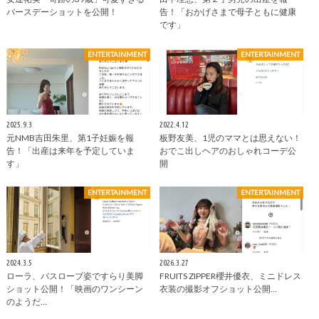
バースデーショットを公開！
告！「おかげさまで母子ともに健康
です」
ENTERTAINMENT
ENTERTAINMENT
2025.9.3
2022.4.12
元NMB吉田朱里、第1子妊娠を報
板野友美、1児のママとは思えない！
告！「出産は来年を予定していま
おでこ出しヘアのおしゃれコーデ公
す」
開
ENTERTAINMENT
ENTERTAINMENT
2024.3.5
2026.3.27
ローラ、バスローブ姿ですらり美脚
FRUITS ZIPPER櫻井優衣、ミニドレス
ショット公開！「映画のワンシーン
衣装の撮影オフショット公開…
のようだ…