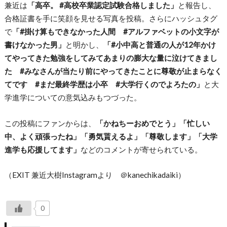
兼近は
「高卒。 #高校卒業認定試験合格しました」
と報告し、
合格証書を手に笑顔を見せる写真を投稿。さらにハッシュタグ
で
「#掛け算もできなかった人間 #アルファベットの小文字が
書けなかった男」
と明かし、
「#小中高と普通の人が12年かけ
てやってきた勉強をしてみてあまりの膨大な量に泣けてきまし
た #みなさんが当たり前にやってきたことに尊敬が止まらなく
てです #まだ最終学歴は小卒 #大学行くのでよろたの」
と大
学進学についての意気込みもつづった。
この投稿にファンからは、
「かねちーおめでとう」「忙しい
中、よく頑張ったね」「勇気貰えるよ」「尊敬します」「大学
進学も応援してます」
などのコメントが寄せられている。
（EXIT 兼近大樹Instagramより ＠kanechikadaiki）
0