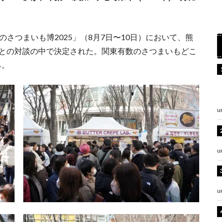
のさつまいも博2025」（8月7日〜10日）において、熊
長との対談の中で決定された。関東有数のさつまいもどこ
る。
u
u
u