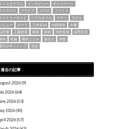
インスタグラム
インタビュー
キャンペーン
クリスマス
グラビア
コラボ
ファミマ
ファミリーマート
ヘアスタイル
マギー
モデル
レビュー
ローラ
乃木坂46
内田理央
女優
山田優
工藤静香
新曲
映画
木村拓哉
板野友美
漫画
私服
藤田ニコル
誕生日
調査
週刊少年ジャンプ
音楽
過去の記事
ugust 2026 (9)
uly 2026 (64)
une 2026 (53)
ay 2026 (45)
pril 2026 (57)
arch 2026 (62)