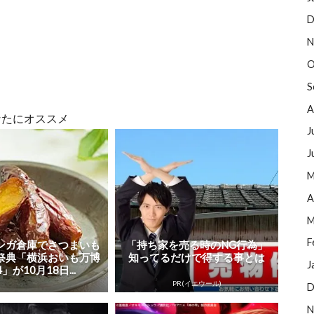
D
N
O
S
A
なたにオススメ
J
J
M
A
M
F
ンガ倉庫でさつまいも
「持ち家を売る時のNG行為」
祭典「横浜おいも万博
知ってるだけで得する事とは
J
4」が10月18日...
PR(イエウール)
D
N