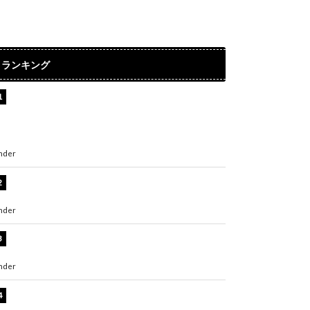
ランキング
【インタビュー】堀内まり菜＆宮本佳林＆杏ジ
ュリア＆及川結依「みんなでどこまで高い到達
点を目指せるかすごく楽しみです！」『スクー
ルアイドルミュージカル』
nder
ENTERTAINMENT
横野すみれ、ビキニ姿のグラビアショット公
開！「美しい」「スタイル最高！」
nder
ENTERTAINMENT
板野友美、神スタイルのビキニショット公開！
「スタイルレベチすぎてやばい」
nder
ENTERTAINMENT
岡田紗佳、美ボディ全開のグラビアショット公
開！「撃ち抜かれる美しさ」「色っぽい」