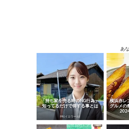
あ
「持ち家を売る時のNG行為」
横浜赤レ
知ってるだけで得する事とは
グルメの
202
PR(イエウール)