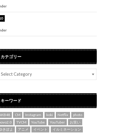
た自信の一冊」
nder
ENTERTAINMENT
吉川愛、艶やかな浴衣姿公開！「綺麗すぎ」
「とっても素敵」
nder
ENTERTAINMENT
カテゴリー
キーワード
AKB48
CM
Instagram
koki
Netflix
photo
povo2.0
TVCM
YouTube
YouTuber
お笑い
ゆきぽよ
アニメ
イベント
イルミネーション