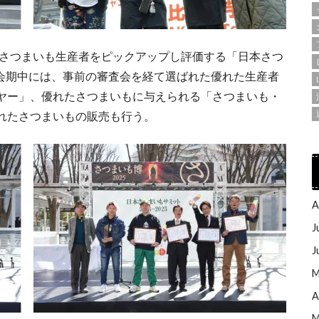
たさつまいも生産者をピックアップし評価する「日本さつ
催。会期中には、事前の審査会を経て選ばれた優れた生産者
ヤー」、優れたさつまいもに与えられる「さつまいも・
れたさつまいもの販売も行う。
A
J
J
M
A
M