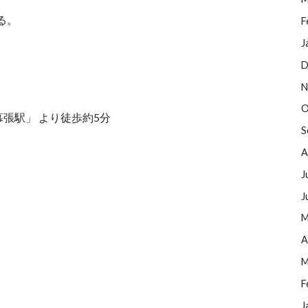
る。
F
J
D
N
O
張駅」 より徒歩約5分
S
A
J
J
M
A
M
F
J