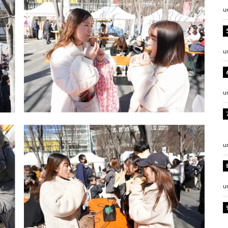
u
u
u
u
u