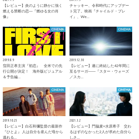
【レビュー】炎のように静かに強く
チャッキー、令和時代にアップデー
燃える禁断の恋―『燃ゆる女の肖
ト完了。映画『チャイルド・プレ
像』
イ』、We…
CINEMA
CINEMA
2019.8.9
2019.12.30
窪田正孝主演『初恋』 全米での先
【レビュー】遂に終結した42年間に
行公開が決定！ 海外版ビジュアル
亙るサーガ――『スター・ウォーズ
＆予告編…
／スカ…
CINEMA
CINEMA
2019.10.25
2021.3.2
【レビュー】白石和彌監督の最新作
【レビュー】門脇麦×水原希子 交わ
『ひとよ』 人は自分を産んだ母から
るはずのなかった2人が求めた自分ら
逃れる…
しさ…