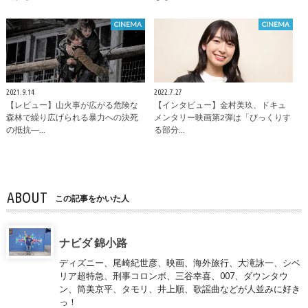
CINEMA
CINEMA
2021.9.14
2022.7.27
【レビュー】山火事が広がる危険な
【インタビュー】金村美玖、ドキュ
森林で繰り広げられる暴力への決死
メンタリー映画第2弾は「びっくりす
の抵抗―…
る部分…
ABOUT
この記事をかいた人
ナビダ 錦小路
ディズニー、尾崎紀世彦、映画、海外旅行、大滝詠一、シベ
リア超特急、刑事コロンボ、三谷幸喜、007、ダウンタウ
ン、筒美京平、タモリ、井上順、歌謡曲などが人並みに好き
っ！