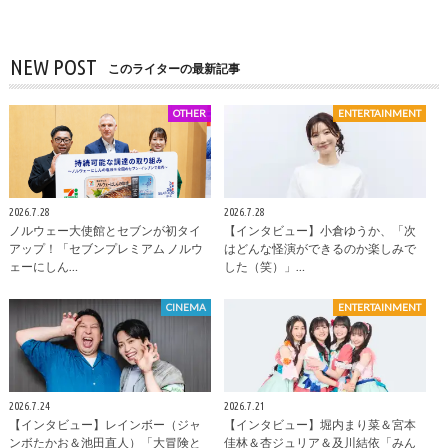
NEW POST
このライターの最新記事
OTHER
ENTERTAINMENT
2026.7.28
2026.7.28
ノルウェー大使館とセブンが初タイ
【インタビュー】小倉ゆうか、「次
アップ！「セブンプレミアム ノルウ
はどんな怪演ができるのか楽しみで
ェーにしん…
した（笑）」…
CINEMA
ENTERTAINMENT
2026.7.24
2026.7.21
【インタビュー】レインボー（ジャ
【インタビュー】堀内まり菜＆宮本
ンボたかお＆池田直人）「大冒険と
佳林＆杏ジュリア＆及川結依「みん