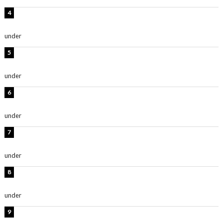
板野友美、神スタイルのビキニショット公開！「スタイ
ルレベチすぎてやばい」
under
ENTERTAINMENT
岡田紗佳、美ボディ全開のグラビアショット公開！「撃
ち抜かれる美しさ」「色っぽい」
under
ENTERTAINMENT
西山茉希、夏全開な黒ビキニショット公開！「海似合い
ます」「スタイル抜群」
under
ENTERTAINMENT
時東ぁみ、白ビキニの美ボディショット公開！「最高」
「無邪気で可愛い」
under
ENTERTAINMENT
渡辺美優紀、美脚のミニワンピ衣装姿公開！「可愛いぃ
～」「みるきーのピンクコーデは最強」
under
ENTERTAINMENT
熊田曜子、圧巻美ボディのドレス姿公開！「妖艶な美し