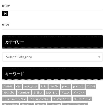
さ」「女神」
under
ENTERTAINMENT
堀未央奈、6年ぶりとなる写真集発売を発表！「今まで
の集大成と、これからの決意が詰まった自信の一冊」
under
ENTERTAINMENT
カテゴリー
キーワード
AKB48
CM
Instagram
koki
Netflix
photo
povo2.0
TVCM
YouTube
YouTuber
お笑い
ゆきぽよ
アニメ
イベント
イルミネーション
インスタグラム
インタビュー
キャンペーン
クリスマス
グラビア
コラボ
ファミマ
ファミリーマート