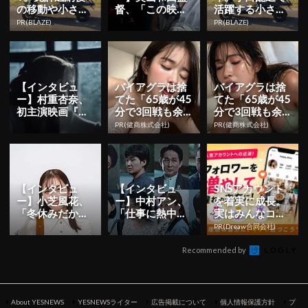
の移動や小さな
督、「この映画
活躍する小さな
軽トラ代わりに
があることで魂
軽トラ感覚EV
PR(BLAZE)
PR(BLAZE)
が救われたと思
ってくれる方...
【インタビュ
バイアグラは捨
バイアグラは捨
ー】村重杏奈、
てた「65歳が45
てた「65歳が45
初主演映画『悪
分で3回戦も余
分で3回戦も余
鬼のウイルス』
裕」1日31円で
裕」1日31円で
PR(健商株式会社)
PR(健商株式会社)
を経て「お芝居
朝まで絶好調！
朝まで絶好調！
がいかに大変...
【インタビュ
【インタビュ
SNSアカウント
ー】小芝風花、
ー】中村アン、
を着実に成長。
「冬休みだから
「仕事に熱中す
実はみんなココ
ご家族でもどう
る刑事を演じら
使ってます。
PR(Dreaw合同会社)
ぞ」『ロード・
れていれば」W
オブ・ザ・リ...
OWOW「連...
Recommended by
About YESNEWS
YESNEWSライター
広告掲載について
個人情報保護方針
プ