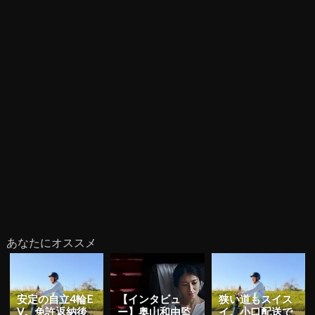
あなたにオススメ
安定の自立4輪E
【インタビュ
狭い道もスイス
V。免許返納後
ー】奥山和由監
イ。小口配送で