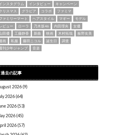
インスタグラム
インタビュー
キャンペーン
クリスマス
グラビア
コラボ
ファミマ
ファミリーマート
ヘアスタイル
マギー
モデル
レビュー
ローラ
乃木坂46
内田理央
女優
山田優
工藤静香
新曲
映画
木村拓哉
板野友美
漫画
私服
藤田ニコル
誕生日
調査
週刊少年ジャンプ
音楽
過去の記事
ugust 2026 (9)
uly 2026 (64)
une 2026 (53)
ay 2026 (45)
pril 2026 (57)
arch 2026 (62)