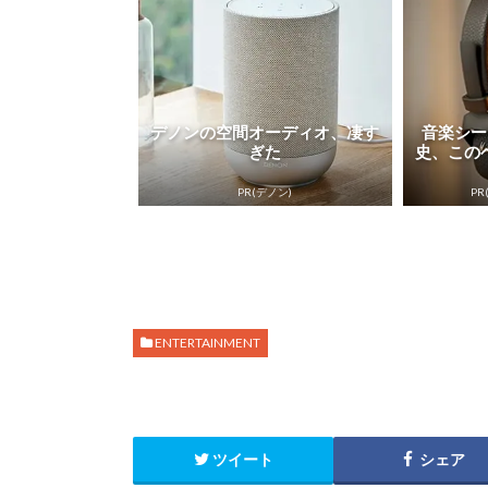
デノンの空間オーディオ、凄す
音楽シー
ぎた
史、この
PR(デノン)
PR(
ENTERTAINMENT
ツイート
シェア