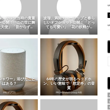
u
奈、小学生当時の貴重
波瑠、満開チューリップと春ら
ト公開！「この世に舞
しいオフショット公開！「とっ
u
天使」「昔からず...
ても可愛い」「花の妖精が...
シャワー」浴びたこと
64年の歴史が宿るヘッドホ
はある？
ン、いい意味で「想定外」の音
質
PR(デノン)
PR(Marshall Group AB)