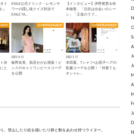
ダイ
EXILE公式ドリンク・レモンサ
【インタビュー】伊野尾慧＆松
D
光-』
ワーの隠し味クイズ対決で
本穂香、「注目は出会いのシー
EXILE TA…
ン」「王道のラブ…
N
NMENT
ENTERTAINMENT
ENTERTAINMENT
O
S
A
J
2023.4.13
2022.5.17
ト決
板野友美、肌見せがお洒落！ピ
本田翼、Tシャツ×お団子ヘアの
J
にと
ンクのキャミワンピースコーデ
私服コーデを公開！「何着ても
を公開
オシャレ」
M
A
M
F
J
D
巡り。登山したり絵を描いたり静と動をあわせ持つライター。
N