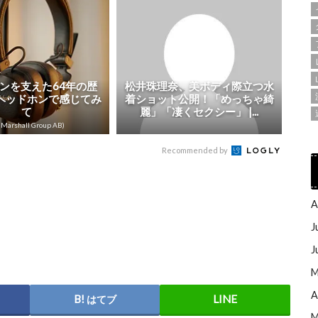
ンを支えた64年の歴
松井珠理奈、美ボディ際立つ水
ヘッドホンで感じてみ
着ショット公開！「めっちゃ綺
て
麗」「凄くセクシー」 |...
Marshall Group AB)
Recommended by
A
J
J
M
A
はてブ
M