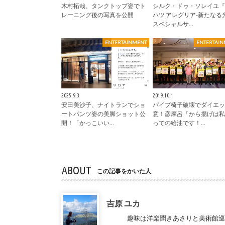
木村拓哉、タンクトップ姿でト
シルク・ドゥ・ソレイユ『
レーニング後の写真を公開
ハツ アレグリア-新たなる
スペシャルサ…
ENTERTAINMENT
ENTERTAI
2025.9.3
2019.10.1
安田美沙子、ナイトランでショ
パイプ椅子破壊でダイエッ
ートパンツ姿の美脚ショット公
意！彦摩呂「から揚げは私
開！「かっこいい…
っての給油です！…
ABOUT
この記事をかいた人
吉原 ユカ
趣味は洋楽聞きあさりと美術館