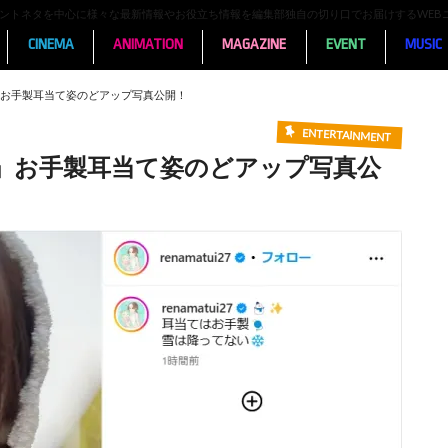
ンメントネタを中心に様々な最新情報やお役立ち情報を編集部独自の切り口でお届けするWEB
CINEMA
ANIMATION
MAGAZINE
EVENT
MUSIC
お手製耳当て姿のどアップ写真公開！
ENTERTAINMENT
」お手製耳当て姿のどアップ写真公