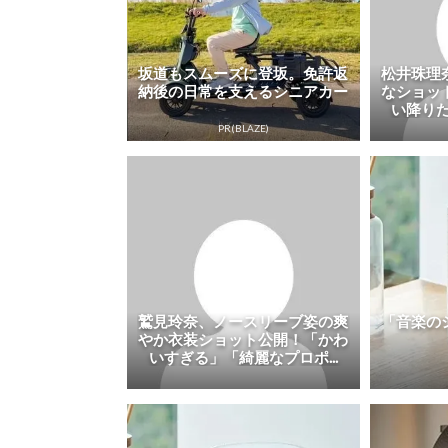
坂道もスムーズに登坂。免許返
松井珠理
納後の日常を支えるシニアカー
なショッ
い降りた
PR(BLAZE)
鷲見玲奈、ノースリーブ姿の爽
「音楽の
やか衣装ショット公開！「かわ
いすぎる」「綺麗なプロポ...