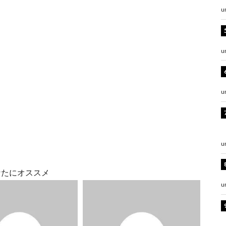
u
u
u
u
なたにオススメ
u