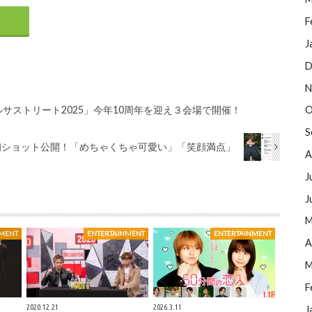
F
J
D
N
サストリート2025」今年10周年を迎え３会場で開催！
O
S
年初ショット公開！「めちゃくちゃ可愛い」「笑顔満点」
A
J
J
M
NMENT
ENTERTAINMENT
ENTERTAINMENT
A
M
F
2020.12.21
2026.3.11
J