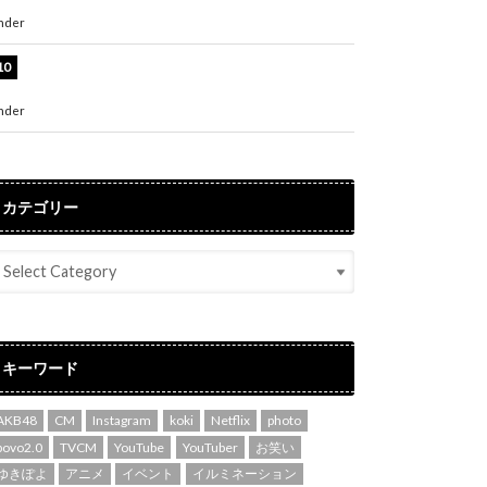
た自信の一冊」
nder
ENTERTAINMENT
吉川愛、艶やかな浴衣姿公開！「綺麗すぎ」
「とっても素敵」
nder
ENTERTAINMENT
カテゴリー
キーワード
AKB48
CM
Instagram
koki
Netflix
photo
povo2.0
TVCM
YouTube
YouTuber
お笑い
ゆきぽよ
アニメ
イベント
イルミネーション