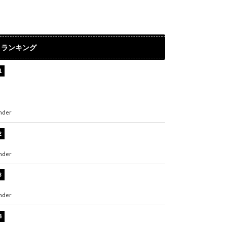
ランキング
【インタビュー】堀内まり菜＆宮本佳林＆杏ジ
ュリア＆及川結依「みんなでどこまで高い到達
点を目指せるかすごく楽しみです！」『スクー
ルアイドルミュージカル』
nder
ENTERTAINMENT
横野すみれ、ビキニ姿のグラビアショット公
開！「美しい」「スタイル最高！」
nder
ENTERTAINMENT
板野友美、神スタイルのビキニショット公開！
「スタイルレベチすぎてやばい」
nder
ENTERTAINMENT
岡田紗佳、美ボディ全開のグラビアショット公
開！「撃ち抜かれる美しさ」「色っぽい」