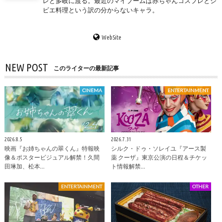
レと多岐に渡る。最近のマイブームは赤ちゃんコスプレとジ
ビエ料理という訳の分からないキャラ。
WebSite
NEW POST
このライターの最新記事
CINEMA
ENTERTAINMENT
2026.8.5
2026.7.31
映画『お姉ちゃんの翠くん』特報映
シルク・ドゥ・ソレイユ『アース製
像＆ポスタービジュアル解禁！久間
薬 クーザ』東京公演の日程＆チケッ
田琳加、松本…
ト情報解禁…
ENTERTAINMENT
OTHER