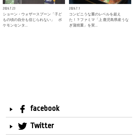
2026.7.23
2026.7.1
ショーン・ウォザースプーン「子ど
コンビニうな重のレベルを超え
もの頃の自分も信じられない」 ポ
た！？ファミマ「上 鹿児島県産うな
ケモンセンタ…
ぎ蒲焼重」を実…
facebook
Twitter