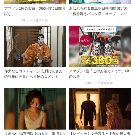
アマゾン1位の実績！380円で5日間お
あばれる君＆貴島明⽇⾹ 期間限定の
試し。
「粉雪舞うパスタ店」オープニングイ
ベントに登壇...
PR(ハーブ健康本舗)
偉大なるコメディアン 志村けんさん
アマゾン1位「このお茶ガチです」噂
の訃報に各界から追悼のコメント
のお茶
PR(ハーブ健康本舗)
リボ払い50万円以上の人は、返済を3
【レビュー】女子高生と中年の殺人鬼