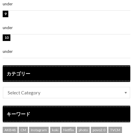
under
ENTERTAINMENT
堀未央奈、6年ぶりとなる写真集発売を発表！「今まで
の集大成と、これからの決意が詰まった自信の一冊」
under
ENTERTAINMENT
吉川愛、艶やかな浴衣姿公開！「綺麗すぎ」「とっても
素敵」
under
ENTERTAINMENT
カテゴリー
キーワード
AKB48
CM
Instagram
koki
Netflix
photo
povo2.0
TVCM