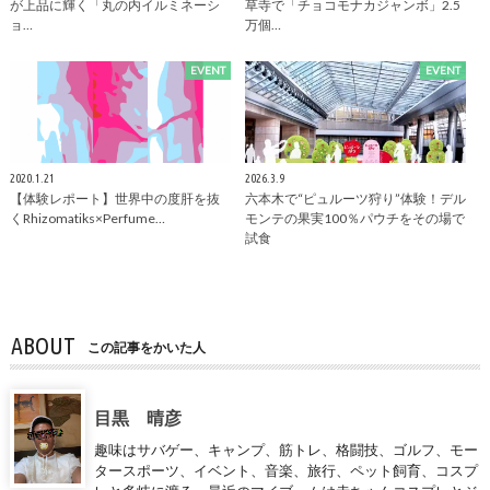
が上品に輝く「丸の内イルミネーシ
草寺で「チョコモナカジャンボ」2.5
ョ…
万個…
EVENT
EVENT
2020.1.21
2026.3.9
【体験レポート】世界中の度肝を抜
六本木で“ピュルーツ狩り”体験！デル
くRhizomatiks×Perfume…
モンテの果実100％パウチをその場で
試食
ABOUT
この記事をかいた人
目黒 晴彦
趣味はサバゲー、キャンプ、筋トレ、格闘技、ゴルフ、モー
タースポーツ、イベント、音楽、旅行、ペット飼育、コスプ