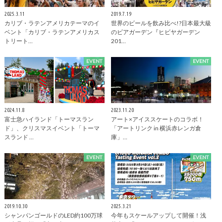
2025.3.11
2019.7.19
カリブ・ラテンアメリカテーマのイ
世界のビールを飲み比べ!?日本最大級
ベント「カリブ・ラテンアメリカス
のビアガーデン『ヒビヤガーデン
トリート…
201…
EVENT
EVENT
2024.11.8
2023.11.20
富士急ハイランド「トーマスラン
アート×アイススケートのコラボ！
ド」、クリスマスイベント「トーマ
「アートリンク in 横浜赤レンガ倉
スランド …
庫」…
EVENT
EVENT
2019.10.30
2025.3.21
シャンパンゴールドのLED約100万球
今年もスケールアップして開催！浅