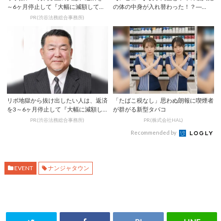
～6ヶ月停止して『大幅に減額してか
の体の中身が入れ替わった！？―
ら返済する...
『ザ・スイッチ』...
PR(渋谷法務総合事務所)
リボ地獄から抜け出したい人は、返済
「たばこ税なし」思わぬ朗報に喫煙者
を3～6ヶ月停止して『大幅に減額し
が群がる新型タバコ
てから返済す...
PR(渋谷法務総合事務所)
PR(株式会社HAL)
Recommended by
EVENT
ナンジャタウン