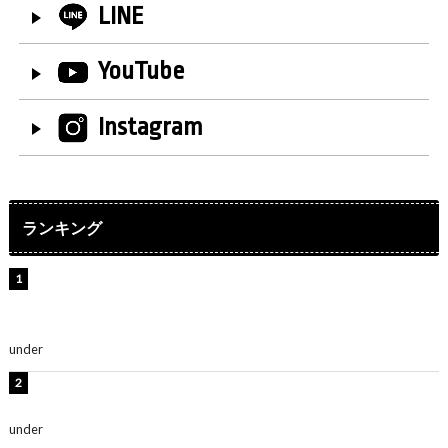
LINE
YouTube
Instagram
ランキング
【インタビュー】堀内まり菜＆宮本佳林＆杏ジュリア＆
及川結依「みんなでどこまで高い到達点を目指せるかす
ごく楽しみです！」『スクールアイドルミュージカル』
under
ENTERTAINMENT
横野すみれ、ビキニ姿のグラビアショット公開！「美し
い」「スタイル最高！」
under
ENTERTAINMENT