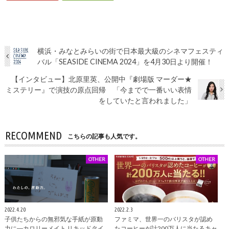
横浜・みなとみらいの街で日本最大級のシネマフェスティ
バル「SEASIDE CINEMA 2024」を4月30日より開催！
【インタビュー】北原里英、公開中『劇場版 マーダー★
ミステリー』で演技の原点回帰 「今までで一番いい表情
をしていたと言われました」
RECOMMEND
こちらの記事も人気です。
OTHER
OTHER
2022.4.20
2022.2.3
子供たちからの無邪気な手紙が原動
ファミマ、世界一のバリスタが認め
⼒に―カロリーメイト リキッドタイ
たコーヒーが計200万人に当たるキャ