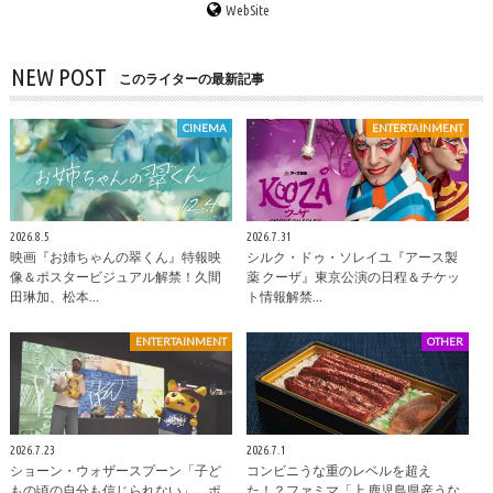
WebSite
NEW POST
このライターの最新記事
CINEMA
ENTERTAINMENT
2026.8.5
2026.7.31
映画『お姉ちゃんの翠くん』特報映
シルク・ドゥ・ソレイユ『アース製
像＆ポスタービジュアル解禁！久間
薬 クーザ』東京公演の日程＆チケッ
田琳加、松本…
ト情報解禁…
ENTERTAINMENT
OTHER
2026.7.23
2026.7.1
ショーン・ウォザースプーン「子ど
コンビニうな重のレベルを超え
もの頃の自分も信じられない」 ポ
た！？ファミマ「上 鹿児島県産うな