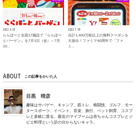
2022.6.18
2022.1.18
ららぽーと全国17施設で『ららぽー
合計1,400万枚以上の無料クーポンを
とバーゲン』を7月1日（金）～7月
大放出！ファミマ40周年で「ファ
10…
ミ…
ABOUT
この記事をかいた人
目黒 晴彦
趣味はサバゲー、キャンプ、筋トレ、格闘技、ゴルフ、モー
タースポーツ、イベント、音楽、旅行、ペット飼育、コスプ
レと多岐に渡る。最近のマイブームは赤ちゃんコスプレとジ
ビエ料理という訳の分からないキャラ。