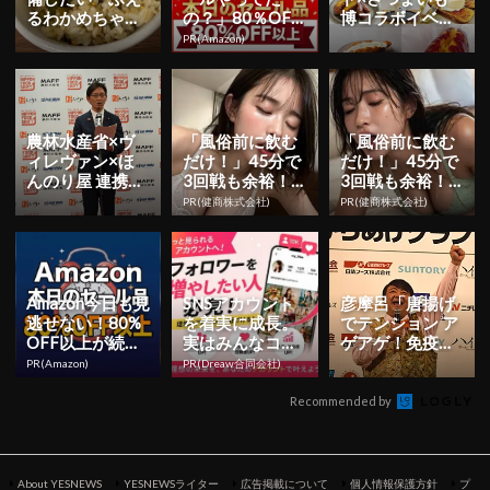
るわかめちゃ
の？」80％OFF
博コラボイベン
ん』！万能アイ
以上が続々登
ト「おいもにZO
PR(Amazon)
テムで食卓を彩
場！Amazonの本
KKON!! Fest...
ろう | Y...
気が...
農林水産省×ヴ
「風俗前に飲む
「風俗前に飲む
ィレヴァン×ほ
だけ！」45分で
だけ！」45分で
んのり屋 連携プ
3回戦も余裕！1
3回戦も余裕！9
ロジェクト 「お
日31円で朝まで
80円で朝まで絶
PR(健商株式会社)
PR(健商株式会社)
にぎりアイデア
絶好調
好調
グラン...
Amazon今日も見
SNSアカウント
彦摩呂「唐揚げ
逃せない！80%
を着実に成長。
でテンション ア
OFF以上が続々
実はみんなココ
ゲアゲ！免疫力
登場
使ってます。
もアゲアゲ！」
PR(Amazon)
PR(Dreaw合同会社)
全国の飲食店に
向け熱...
Recommended by
About YESNEWS
YESNEWSライター
広告掲載について
個人情報保護方針
プ