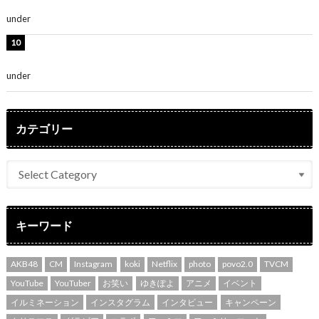
さ」「女神」
under
ENTERTAINMENT
堀未央奈、6年ぶりとなる写真集発売を発表！「今まで
の集大成と、これからの決意が詰まった自信の一冊」
under
ENTERTAINMENT
カテゴリー
キーワード
AKB48
CM
Instagram
koki
Netflix
photo
povo2.0
TVCM
YouTube
YouTuber
お笑い
ゆきぽよ
アニメ
イベント
イルミネーション
インスタグラム
インタビュー
キャンペーン