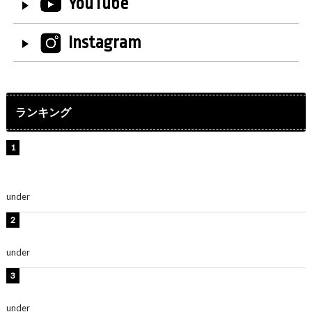
YouTube
Instagram
ランキング
【インタビュー】堀内まり菜＆宮本佳林＆杏ジュリア＆
及川結依「みんなでどこまで高い到達点を目指せるかす
ごく楽しみです！」『スクールアイドルミュージカル』
under
ENTERTAINMENT
板野友美、水着姿の美ボディショット公開！「スタイル
抜群」「最高にセクシー」
under
ENTERTAINMENT
横野すみれ、ビキニ姿のグラビアショット公開！「美し
い」「スタイル最高！」
under
ENTERTAINMENT