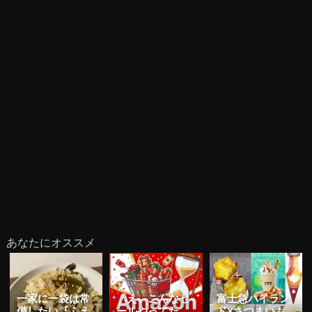
あなたにオススメ
一家に一袋は常
「え、こんなセ
富士急ハイラン
備したい『ふえ
ールやってた
ド×さつまいも