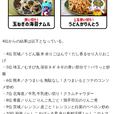
4位からの結果は以下となっている。
・4位 宮城／うどん脳 米 余りごはんで！だし香るせり入りおこ
げ
・5位 埼玉／むすび丸 深谷ネギ ネギの青い部分で！パラっと炒
飯
・6位 熊本／さつまいも 無駄なし！さつまいもとツナのコンソ
メ炒め
・7位 北海道／牛乳 牛乳使い切り！クラムチャウダー
・8位 青森／りんご りんご丸ごと！鶏手羽元のりんご煮
・9位 茨城／レンコン 皮ごと！レンコンと白菜のペペロン炒め
・10位 福井／へしこ ねば～る君 余り食材活躍！へしこのトマ