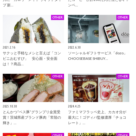
プ 新…
ンペ…
OTHER
OTHER
2021.2.16
2022.6.30
サクッと手軽なメシと言えば「コン
ソーシャルギフトサービス「dozo」
ビニおむすび」 安心面・安全面
CHOOSEBASE SHIBUY…
は！？商品…
OTHER
OTHER
2025.10.30
2024.4.25
とんかつ“ベス豚”グランプリ金賞受
ファミマフラッペ史上、カカオ分が
賞！茨城県産ブランド豚肉「常陸の
最大に！ゴディバ監修濃厚「チョコ
輝き」…
レート」…
OTHER
OTHER