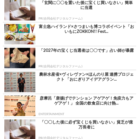
「玄関に〇〇を置いた後に宝くじ買いなさい」簡単
に当選
PR(合同会社デジタルファーム )
富士急ハイランド×さつまいも博コラボイベント「お
いもにZOKKON!! Fest...
「2027年の宝くじ当選者は〇〇です」占い師が暴露
PR(合同会社デジタルファーム )
農林水産省×ヴィレヴァン×ほんのり屋 連携プロジェ
クト 「おにぎりアイデアグラン...
彦摩呂「唐揚げでテンション アゲアゲ！免疫力もア
ゲアゲ！」 全国の飲食店に向け熱...
ENTERTAINMENT
「〇〇した後に必ず宝くじを買いなさい」貧乏が億
万長者に
PR(合同会社デジタルファーム )