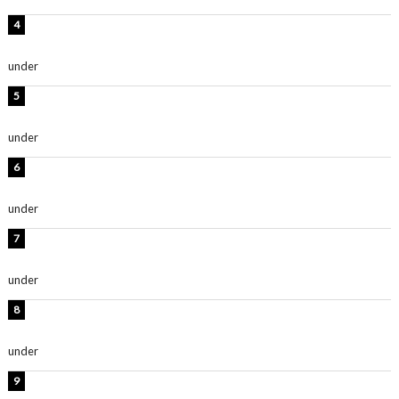
板野友美、神スタイルのビキニショット公開！「スタイ
ルレベチすぎてやばい」
under
ENTERTAINMENT
西山茉希、夏全開な黒ビキニショット公開！「海似合い
ます」「スタイル抜群」
under
ENTERTAINMENT
岡田紗佳、美ボディ全開のグラビアショット公開！「撃
ち抜かれる美しさ」「色っぽい」
under
ENTERTAINMENT
時東ぁみ、白ビキニの美ボディショット公開！「最高」
「無邪気で可愛い」
under
ENTERTAINMENT
渡辺美優紀、美脚のミニワンピ衣装姿公開！「可愛いぃ
～」「みるきーのピンクコーデは最強」
under
ENTERTAINMENT
熊田曜子、圧巻美ボディのドレス姿公開！「妖艶な美し