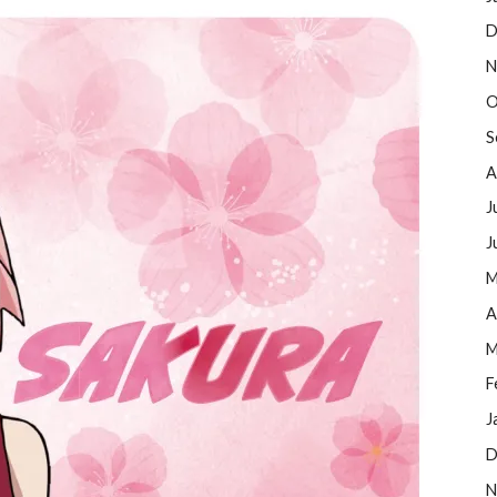
D
N
O
S
A
J
J
M
A
M
F
J
D
N