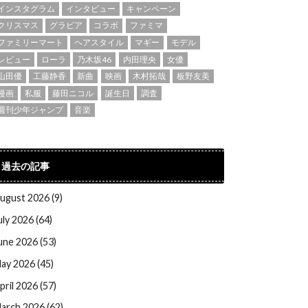
インスタグラム
インタビュー
キャンペーン
クリスマス
グラビア
コラボ
ファミマ
ファミリーマート
ヘアスタイル
マギー
モデル
レビュー
ローラ
乃木坂46
内田理央
女優
山田優
工藤静香
新曲
映画
木村拓哉
板野友美
漫画
私服
藤田ニコル
誕生日
調査
週刊少年ジャンプ
音楽
過去の記事
ugust 2026 (9)
uly 2026 (64)
une 2026 (53)
ay 2026 (45)
pril 2026 (57)
arch 2026 (62)