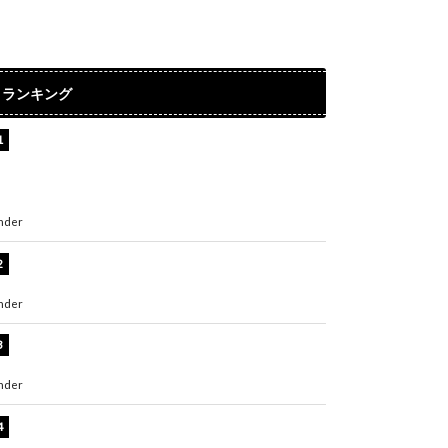
ランキング
【インタビュー】堀内まり菜＆宮本佳林＆杏ジ
ュリア＆及川結依「みんなでどこまで高い到達
点を目指せるかすごく楽しみです！」『スクー
ルアイドルミュージカル』
nder
ENTERTAINMENT
板野友美、水着姿の美ボディショット公開！
「スタイル抜群」「最高にセクシー」
nder
ENTERTAINMENT
横野すみれ、ビキニ姿のグラビアショット公
開！「美しい」「スタイル最高！」
nder
ENTERTAINMENT
板野友美、神スタイルのビキニショット公開！
「スタイルレベチすぎてやばい」