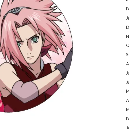
F
J
D
N
O
S
A
J
J
M
A
M
F
J