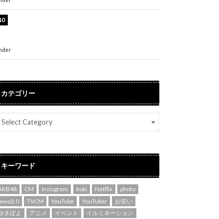
堀未央奈、6年ぶりとなる写真集発売を発表！
「今までの集大成と、これからの決意が詰まっ
た自信の一冊」
nder
ENTERTAINMENT
カテゴリー
キーワード
AKB48
CM
Instagram
koki
Netflix
photo
povo2.0
TVCM
YouTube
YouTuber
お笑い
ゆきぽよ
アニメ
イベント
イルミネーション