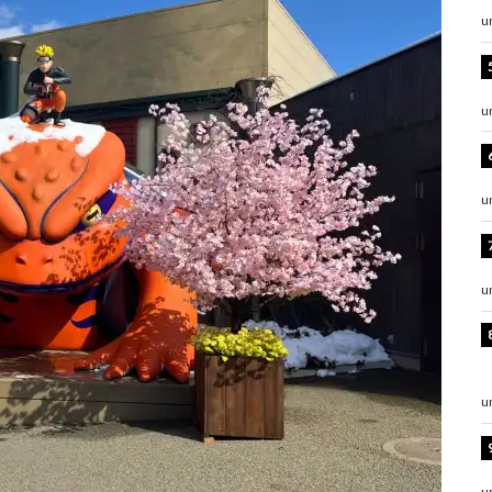
u
u
u
u
u
u