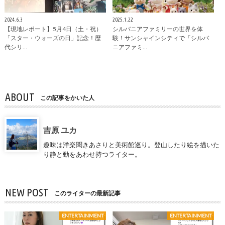
2024.6.3
2025.1.22
【現地レポート】5月4日（土・祝）
シルバニアファミリーの世界を体
「スター・ウォーズの日」記念！歴
験！サンシャインシティで「シルバ
代シリ…
ニアファミ…
ABOUT
この記事をかいた人
吉原 ユカ
趣味は洋楽聞きあさりと美術館巡り。登山したり絵を描いた
り静と動をあわせ持つライター。
NEW POST
このライターの最新記事
ENTERTAINMENT
ENTERTAINMENT