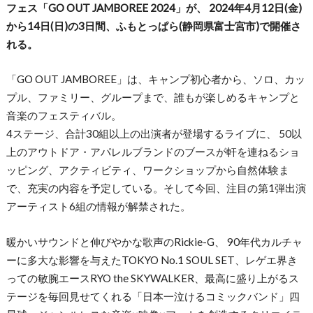
フェス「GO OUT JAMBOREE 2024」が、 2024年4月12日(金)
から14日(日)の3日間、ふもとっぱら(静岡県富士宮市)で開催さ
れる。
「GO OUT JAMBOREE」は、キャンプ初心者から、ソロ、カッ
プル、ファミリー、グループまで、誰もが楽しめるキャンプと
音楽のフェスティバル。
4ステージ、合計30組以上の出演者が登場するライブに、 50以
上のアウトドア・アパレルブランドのブースが軒を連ねるショ
ッピング、アクティビティ、ワークショップから自然体験ま
で、充実の内容を予定している。そして今回、注目の第1弾出演
アーティスト6組の情報が解禁された。
暖かいサウンドと伸びやかな歌声のRickie-G、 90年代カルチャ
ーに多大な影響を与えたTOKYO No.1 SOUL SET、レゲエ界き
っての敏腕エースRYO the SKYWALKER、最高に盛り上がるス
テージを毎回見せてくれる「日本一泣けるコミックバンド」四