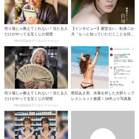
売り場じゃ教えてくれない！当たる人
【インタビュー】紫堂るい、転身二か
だけがやってる宝くじの習慣
月「もっと知っていただくことを目標
に」 初ヘア...
PR(合同会社デジタルファーム )
売り場じゃ教えてくれない！当たる人
熊切あさ美、水着を外した大胆トップ
だけがやってる宝くじの習慣
レスショット披露！16年ぶり写真集
PR(合同会社デジタルファーム )