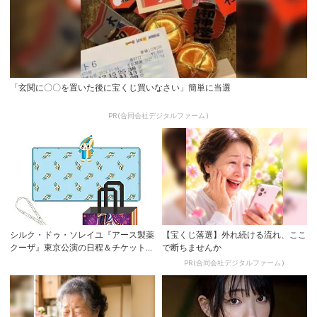
「玄関に〇〇を置いた後に宝くじ買いなさい」簡単に当選
PR(合同会社デジタルファーム )
シルク・ドゥ・ソレイユ『アース製薬
【宝くじ落選】外れ続ける流れ、ここ
クーザ』東京公演の日程＆チケット情
で断ちませんか
報解禁！日...
PR(合同会社デジタルファーム )