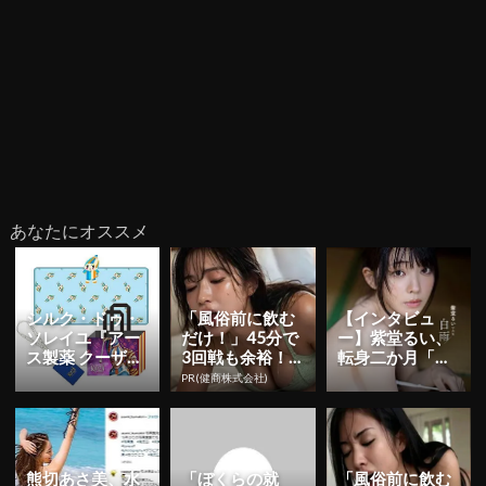
あなたにオススメ
シルク・ドゥ・
「風俗前に飲む
【インタビュ
ソレイユ『アー
だけ！」45分で
ー】紫堂るい、
ス製薬 クーザ』
3回戦も余裕！9
転身二か月「も
東京公演の日程
80円で朝まで絶
っと知っていた
PR(健商株式会社)
＆チケット情報
好調
だくことを目標
解禁！日...
に」 初ヘア...
熊切あさ美、水
「ぼくらの就
「風俗前に飲む