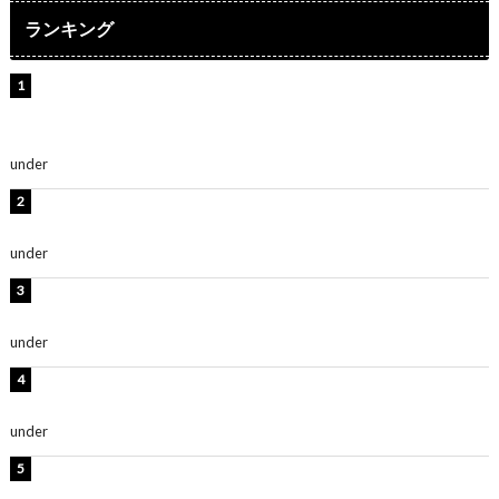
ランキング
【インタビュー】堀内まり菜＆宮本佳林＆杏ジュリア＆
及川結依「みんなでどこまで高い到達点を目指せるかす
ごく楽しみです！」『スクールアイドルミュージカル』
under
ENTERTAINMENT
横野すみれ、ビキニ姿のグラビアショット公開！「美し
い」「スタイル最高！」
under
ENTERTAINMENT
板野友美、神スタイルのビキニショット公開！「スタイ
ルレベチすぎてやばい」
under
ENTERTAINMENT
岡田紗佳、美ボディ全開のグラビアショット公開！「撃
ち抜かれる美しさ」「色っぽい」
under
ENTERTAINMENT
西山茉希、夏全開な黒ビキニショット公開！「海似合い
ます」「スタイル抜群」