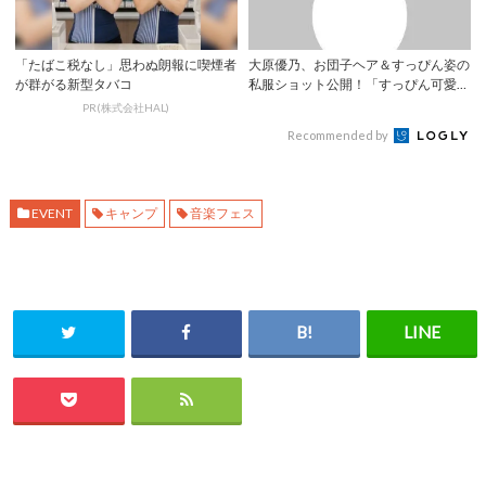
「たばこ税なし」思わぬ朗報に喫煙者
大原優乃、お団子ヘア＆すっぴん姿の
が群がる新型タバコ
私服ショット公開！「すっぴん可愛す
ぎです」「天...
PR(株式会社HAL)
Recommended by
EVENT
キャンプ
音楽フェス