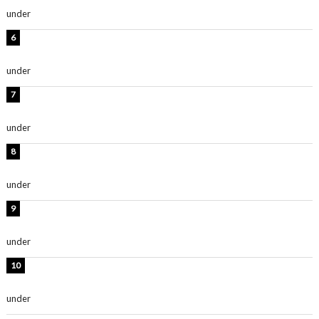
under
ENTERTAINMENT
時東ぁみ、白ビキニの美ボディショット公開！「最高」
「無邪気で可愛い」
under
ENTERTAINMENT
渡辺美優紀、美脚のミニワンピ衣装姿公開！「可愛いぃ
～」「みるきーのピンクコーデは最強」
under
ENTERTAINMENT
熊田曜子、圧巻美ボディのドレス姿公開！「妖艶な美し
さ」「女神」
under
ENTERTAINMENT
堀未央奈、6年ぶりとなる写真集発売を発表！「今まで
の集大成と、これからの決意が詰まった自信の一冊」
under
ENTERTAINMENT
吉川愛、艶やかな浴衣姿公開！「綺麗すぎ」「とっても
素敵」
under
ENTERTAINMENT