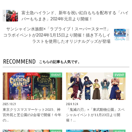
富士急ハイランド、新年を祝い紅白もちを配布する「ハイ
パーもちまき」2024年元旦より開催！
サンシャイン水族館×「ラブライブ！スーパースター!!」
コラボイベントが2024年1月15日より開催！描き下ろしイ
ラストを使用したオリジナルグッズが登場
RECOMMEND
こちらの記事も人気です。
EVENT
EVENT
2025.10.21
2024.9.24
東京クリスマスマーケット2025、神
「鬼滅の刃」×「東武動物公園」スペ
宮外苑と芝公園の2会場で開催！今年
シャルイベントが11月23日より開
の…
催！…
EVENT
EVENT