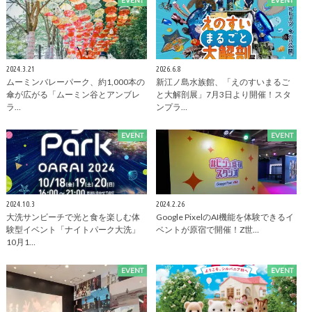
2024.3.21
2026.6.8
ムーミンバレーパーク、約1,000本の
新江ノ島水族館、「えのすいまるご
傘が広がる「ムーミン谷とアンブレ
と大解剖展」7月3日より開催！スタ
ラ…
ンプラ…
EVENT
EVENT
2024.10.3
2024.2.26
大洗サンビーチで光と食を楽しむ体
Google PixelのAI機能を体験できるイ
験型イベント「ナイトパーク大洗」
ベントが原宿で開催！Z世…
10月1…
EVENT
EVENT