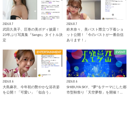
2026.8.7
2026.8.7
武田久美子、圧巻の美ボディ披露！
鈴木奈々、美バスト際立つ下着ショ
23年ぶり写真集『Sango』タイトル決
ット公開！「今のバストが一番自信
定
あります！」
ENTERTAINMENT
EVENT
2026.8.6
2026.8.6
大島麻衣、今年初の艶やかな浴衣姿
SHIBUYA SKY、"夢"をテーマにした都
を公開！「可愛い」「似合う」
市型秋祭り「天空夢祭」を開催！…