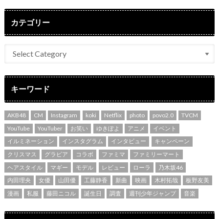
カテゴリー
キーワード
AKB48
CM
Instagram
koki
Netflix
photo
povo2.0
TVCM
YouTube
YouTuber
お笑い
ゆきぽよ
アニメ
イベント
イルミネーション
インスタグラム
インタビュー
キャンペーン
クリスマス
グラビア
コラボ
ファミマ
ファミリーマート
ヘアスタイル
マギー
モデル
レビュー
ローラ
乃木坂46
内田理央
女優
山田優
工藤静香
新曲
映画
木村拓哉
板野友美
漫画
私服
藤田ニコル
誕生日
調査
週刊少年ジャンプ
音楽