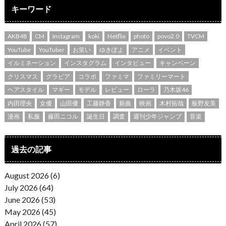
キーワード
AKB48
CM
Instagram
koki
Netflix
photo
povo2.0
TVCM
YouTube
YouTuber
お笑い
ゆきぽよ
アニメ
イベント
イルミネーション
インスタグラム
インタビュー
キャンペーン
クリスマス
グラビア
コラボ
ファミマ
ファミリーマート
ヘアスタイル
マギー
モデル
レビュー
ローラ
乃木坂46
内田理央
女優
山田優
工藤静香
新曲
映画
木村拓哉
板野友美
漫画
私服
藤田ニコル
誕生日
調査
週刊少年ジャンプ
音楽
過去の記事
August 2026 (6)
July 2026 (64)
June 2026 (53)
May 2026 (45)
April 2026 (57)