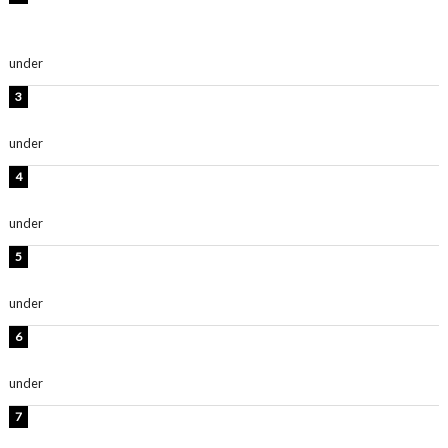
及川結依「みんなでどこまで高い到達点を目指せるかす
ごく楽しみです！」『スクールアイドルミュージカル』
under
ENTERTAINMENT
板野友美、水着姿の美ボディショット公開！「スタイル
抜群」「最高にセクシー」
under
ENTERTAINMENT
横野すみれ、ビキニ姿のグラビアショット公開！「美し
い」「スタイル最高！」
under
ENTERTAINMENT
時東ぁみ、胸元ざっくり水着のグラビアショット公開！
「綺麗」「爽やかセクシー」
under
ENTERTAINMENT
板野友美、神スタイルのビキニショット公開！「スタイ
ルレベチすぎてやばい」
under
ENTERTAINMENT
西山茉希、夏全開な黒ビキニショット公開！「海似合い
ます」「スタイル抜群」