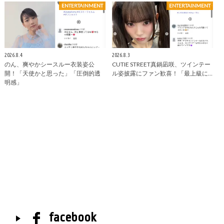
ENTERTAINMENT
ENTERTAINMENT
2026.8.4
2026.8.3
のん、爽やかシースルー衣装姿公
CUTIE STREET真鍋凪咲、ツインテー
開！「天使かと思った」「圧倒的透
ル姿披露にファン歓喜！「最上級に…
明感」
facebook