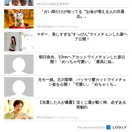
PR(渋谷法務総合事務所)
「占い師だけが知ってる〝お金が増える人の共通
点〟」
PR(合同会社デジタルファーム )
マギー、美しすぎる“すっぴん”でイメチェンした新ヘ
ア公開！
朝日奈央、10cmヘアカットでイメチェンした姿公
開！「めっちゃ可愛い」「最高に似...
元モー娘。石川梨華、バッサリ髪カットでイメチェ
ン姿を公開！「可愛い」「めちゃくち...
【当選した人が暴露】宝くじ運が動く時、必ずある
前触れ
PR(合同会社デジタルファーム )
Recommended by