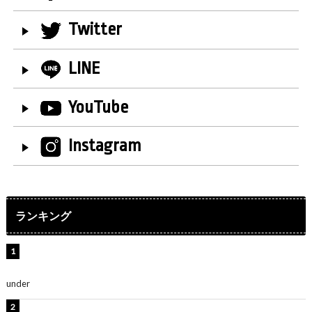
Twitter
LINE
YouTube
Instagram
ランキング
水原希子、ビキニ姿の美ボディショット公開！「天
使！」「別格に可愛い」
under
ENTERTAINMENT
【インタビュー】堀内まり菜＆宮本佳林＆杏ジュリア＆