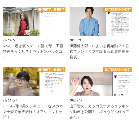
ENTERTAINMENT
ENTERTAINMENT
2022.4.22
2021.6.9
Koki,、巻き髪＆デニム姿で母・工藤
伊藤健太郎、いよいよ再始動？！公
静香そっくり？！ヴィトンバッグコ
式ファンクラブ開設＆写真展開催を
ー…
発表
ENTERTAINMENT
ENTERTAINMENT
2022.10.21
2022.9.12
HKT48田中美久、キュートなメガネ
山下智久、カッコ良すぎるクッキン
女子姿で家族旅行のオフショット公
グ動画を公開！「坦々うどん作って
開！
みた」