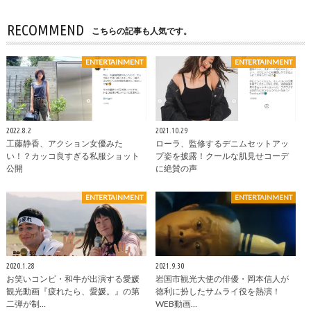
RECOMMEND
こちらの記事も人気です。
ENTERTAINMENT
ENTERTAINMENT
2022.8.2
2021.10.29
工藤静香、アクション女優みた
ローラ、監修するデニムセットアッ
い！？カッコ良すぎる私服ショット
プ姿を披露！クールな肌見せコーデ
公開
に絶賛の声
ENTERTAINMENT
ENTERTAINMENT
2020.1.28
2021.9.30
お笑いコンビ・和牛が出演する愛媛
岩国市観光大使の俳優・岡本信人が
観光動画『疲れたら、愛媛。』の第
徳利に扮したサムライ役を熱演！
二弾が制…
WEB動画…