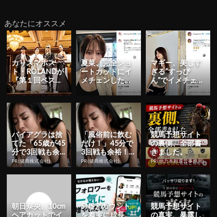
あなたにオススメ
カリスマホス
夏菜、完全ショ
マギー、美しす
ト・ROLANDが
ートカットにイ
ぎる“すっぴ
『第１回ベスト
メチェンした新
ん”でイメチェン
フォーマルウェ
ヘアを公開！
した新ヘア公
アアワード 』洋
「ただただお美
開！
装部門...
しい」
バイアグラは捨
「風俗前に飲む
競馬予想サイト
てた「65歳が45
だけ！」45分で
の裏側、全部書
分で3回戦も余
3回戦も余裕！1
きました。
裕」980円で朝
日31円で朝まで
PR(健商株式会社)
PR(健商株式会社)
PR(他力本願運営事務局)
まで絶好調！
絶好調
朝日奈央、10cm
SNSアカウント
競馬予想サイト
ヘアカットでイ
を着実に成長。
の真実、暴露し