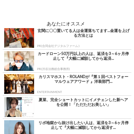
あなたにオススメ
玄関に〇〇置いてる人は金運落ちてます…金運を上げ
る方法とは
PR(合同会社デジタルファーム )
カードローン50万円以上の人は、返済を3～6ヶ月停
止して『大幅に減額してから返済...
PR(渋谷法務総合事務所)
カリスマホスト・ROLANDが『第１回ベストフォー
マルウェアアワード 』洋装部門...
ENTERTAINMENT
夏菜、完全ショートカットにイメチェンした新ヘア
を公開！「ただただお美しい」
リボ地獄から抜け出したい人は、返済を3～6ヶ月停
止して『大幅に減額してから返済す...