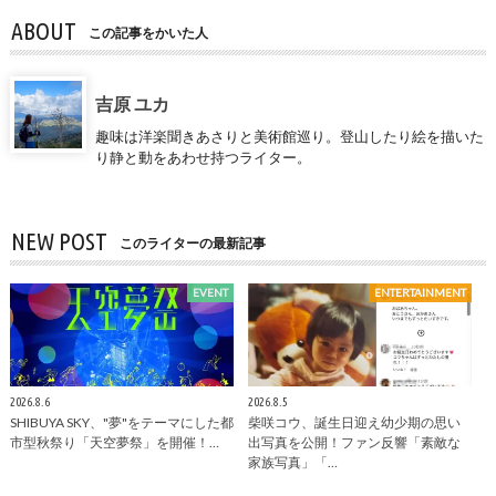
ABOUT
この記事をかいた人
吉原 ユカ
趣味は洋楽聞きあさりと美術館巡り。登山したり絵を描いた
り静と動をあわせ持つライター。
NEW POST
このライターの最新記事
EVENT
ENTERTAINMENT
2026.8.6
2026.8.5
SHIBUYA SKY、"夢"をテーマにした都
柴咲コウ、誕生日迎え幼少期の思い
市型秋祭り「天空夢祭」を開催！…
出写真を公開！ファン反響「素敵な
家族写真」「…