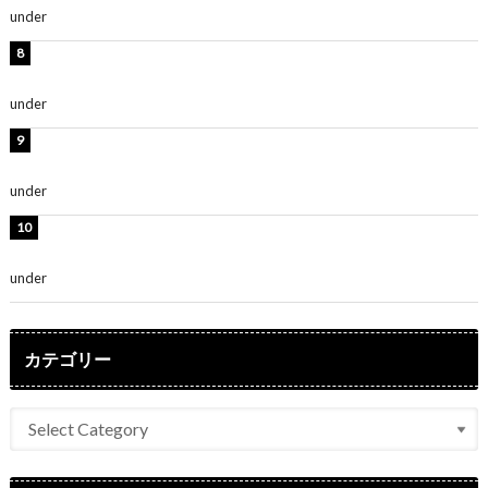
under
ENTERTAINMENT
岡田紗佳、美ボディ全開のグラビアショット公開！「撃
ち抜かれる美しさ」「色っぽい」
under
ENTERTAINMENT
時東ぁみ、白ビキニの美ボディショット公開！「最高」
「無邪気で可愛い」
under
ENTERTAINMENT
渡辺美優紀、美脚のミニワンピ衣装姿公開！「可愛いぃ
～」「みるきーのピンクコーデは最強」
under
ENTERTAINMENT
カテゴリー