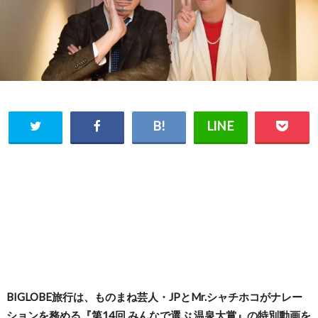
BIGLOBE旅行は、ものまね芸人・JPとMr.シャチホコがナレー
ションを務める『第14回 みんなで選ぶ 温泉大賞』の特別動画を