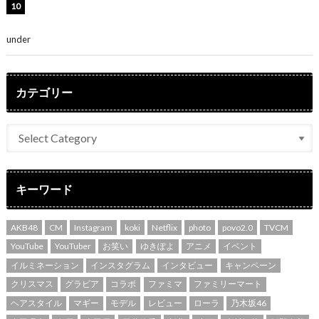
堀未央奈、6年ぶりとなる写真集発売を発表！「今まで
の集大成と、これからの決意が詰まった自信の一冊」
under
ENTERTAINMENT
カテゴリー
キーワード
AKB48
CM
Instagram
koki
Netflix
photo
povo2.0
TVCM
YouTube
YouTuber
お笑い
ゆきぽよ
アニメ
イベント
イルミネーション
インスタグラム
インタビュー
キャンペーン
クリスマス
グラビア
コラボ
ファミマ
ファミリーマート
ヘアスタイル
マギー
モデル
レビュー
ローラ
乃木坂46