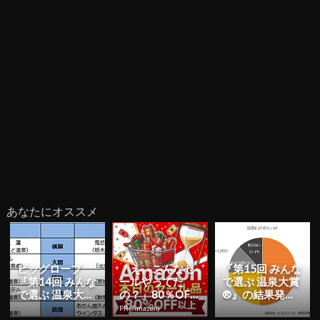
あなたにオススメ
ビッグローブ
「え、こんなセ
『第15回 みんな
『第14回 みんな
ールやってた
で選ぶ 温泉大賞
で選ぶ 温泉大
の？」80％OFF
®』の結果発
賞』の結果発
以上が続々登
表！温泉ニーズ
PR(Amazon)