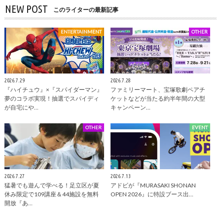
NEW POST
このライターの最新記事
ENTERTAINMENT
OTHER
2026.7.29
2026.7.28
『ハイチュウ』×『スパイダーマン』
ファミリーマート、宝塚歌劇ペアチ
夢のコラボ実現！抽選でスパイディ
ケットなどが当たる約半年間の大型
が自宅にや…
キャンペーン…
OTHER
EVENT
2026.7.27
2026.7.13
猛暑でも遊んで学べる！足立区が夏
アドビが『MURASAKI SHONAN
休み限定で109講座＆44施設を無料
OPEN 2026』に特設ブース出…
開放『あ…