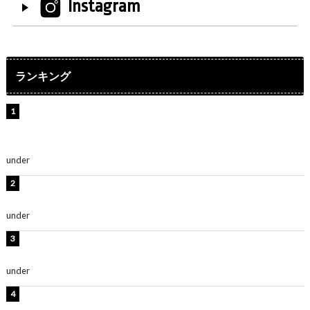
Instagram
ランキング
【インタビュー】堀内まり菜＆宮本佳林＆杏ジュリア＆
及川結依「みんなでどこまで高い到達点を目指せるかす
ごく楽しみです！」『スクールアイドルミュージカル』
under
ENTERTAINMENT
板野友美、水着姿の美ボディショット公開！「スタイル
抜群」「最高にセクシー」
under
ENTERTAINMENT
横野すみれ、ビキニ姿のグラビアショット公開！「美し
い」「スタイル最高！」
under
ENTERTAINMENT
板野友美、神スタイルのビキニショット公開！「スタイ