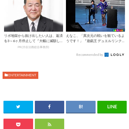
リボ地獄から抜け出したい人は、返済
えなこ、「異次元の戦いを観ているよ
を3～6ヶ月停止して『大幅に減額し
うです！」『遊戯王 デュエルリンク
てから返済す...
ス』KCグラ...
PR(渋谷法務総合事務所)
Recommended by
ENTERTAINMENT