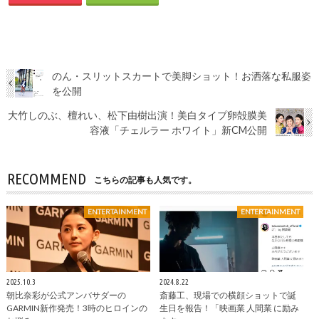
のん・スリットスカートで美脚ショット！お洒落な私服姿
を公開
大竹しのぶ、檀れい、松下由樹出演！美白タイプ卵殻膜美
容液「チェルラー ホワイト」新CM公開
RECOMMEND
こちらの記事も人気です。
ENTERTAINMENT
ENTERTAINMENT
2025.10.3
2024.8.22
朝比奈彩が公式アンバサダーの
斎藤工、現場での横顔ショットで誕
GARMIN新作発売！3時のヒロインの
生日を報告！「映画業 人間業 に励み