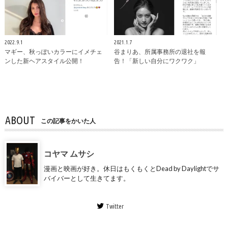
2022.9.1
2021.1.7
マギー、秋っぽいカラーにイメチェ
谷まりあ、所属事務所の退社を報
ンした新ヘアスタイル公開！
告！「新しい自分にワクワク」
ABOUT
この記事をかいた人
コヤマ ムサシ
漫画と映画が好き。休日はもくもくとDead by Daylightでサ
バイバーとして生きてます。
Twitter