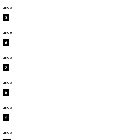
ルレベチすぎてやばい」
under
ENTERTAINMENT
西山茉希、夏全開な黒ビキニショット公開！「海似合い
ます」「スタイル抜群」
under
ENTERTAINMENT
岡田紗佳、美ボディ全開のグラビアショット公開！「撃
ち抜かれる美しさ」「色っぽい」
under
ENTERTAINMENT
時東ぁみ、白ビキニの美ボディショット公開！「最高」
「無邪気で可愛い」
under
ENTERTAINMENT
渡辺美優紀、美脚のミニワンピ衣装姿公開！「可愛いぃ
～」「みるきーのピンクコーデは最強」
under
ENTERTAINMENT
熊田曜子、圧巻美ボディのドレス姿公開！「妖艶な美し
さ」「女神」
under
ENTERTAINMENT