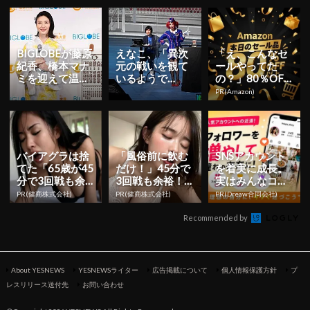
表！新設部門の
場！Amazonの本
を探る調査結果
栄えある1...
気が...
も |...
BIGLOBEが藤原
えなこ、「異次
「え、こんなセ
紀香、橋本マナ
元の戦いを観て
ールやってた
ミを迎えて温泉
いるようで
の？」80％OFF
大賞を発表！温
す！」『遊戯王
以上が続々登
PR(Amazon)
泉宿のキャンペ
デュエルリンク
場！Amazonの本
ーン...
ス』KCグラ...
気が...
バイアグラは捨
「風俗前に飲む
SNSアカウント
てた「65歳が45
だけ！」45分で
を着実に成長。
分で3回戦も余
3回戦も余裕！1
実はみんなココ
裕」980円で朝
日31円で朝まで
使ってます。
PR(健商株式会社)
PR(健商株式会社)
PR(Dreaw合同会社)
まで絶好調！
絶好調
Recommended by
About YESNEWS
YESNEWSライター
広告掲載について
個人情報保護方針
プ
レスリリース送付先
お問い合わせ