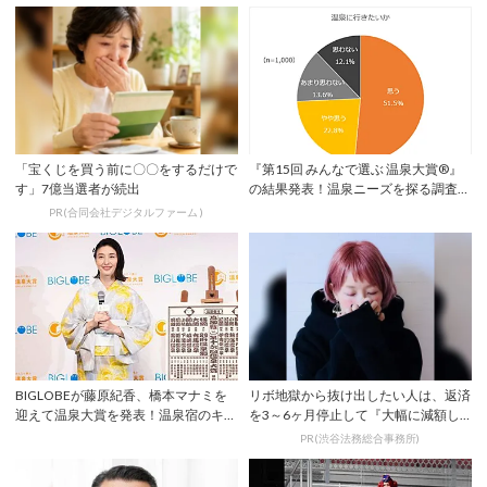
「宝くじを買う前に〇〇をするだけで
『第15回 みんなで選ぶ 温泉大賞®』
す」7億当選者が続出
の結果発表！温泉ニーズを探る調査結
果も |...
PR(合同会社デジタルファーム )
BIGLOBEが藤原紀香、橋本マナミを
リボ地獄から抜け出したい人は、返済
迎えて温泉大賞を発表！温泉宿のキャ
を3～6ヶ月停止して『大幅に減額し
ンペーン...
てから返済す...
PR(渋谷法務総合事務所)