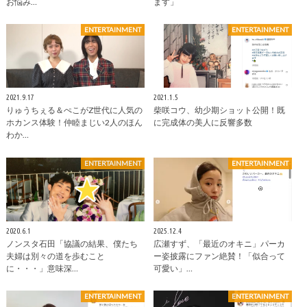
お悩み…
ます」
ENTERTAINMENT
ENTERTAINMENT
2021.9.17
2021.1.5
りゅうちぇる＆ぺこがZ世代に人気の
柴咲コウ、幼少期ショット公開！既
ホカンス体験！仲睦まじい2人のほん
に完成体の美人に反響多数
わか…
ENTERTAINMENT
ENTERTAINMENT
2020.6.1
2025.12.4
ノンスタ石田「協議の結果、僕たち
広瀬すず、「最近のオキニ」パーカ
夫婦は別々の道を歩むこと
ー姿披露にファン絶賛！「似合って
に・・・」意味深…
可愛い」…
ENTERTAINMENT
ENTERTAINMENT