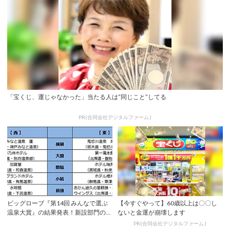
「宝くじ、運じゃなかった」当たる人は“同じこと”してる
PR(合同会社デジタルファーム )
ビッグローブ『第14回 みんなで選ぶ
【今すぐやって】60歳以上は〇〇し
温泉大賞』の結果発表！新設部門の栄
ないと金運が崩壊します
えある1...
PR(合同会社デジタルファーム )