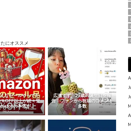
なたにオススメ
A
J
こんなセールやってた
広瀬すず、22歳の誕生日を報
J
0％OFF以上が続々登
告！ファンから祝福のコメント
mazonの本気が...
多数
M
PR(Amazon)
A
M