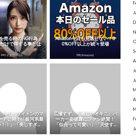
F
J
D
N
を売る時のNG行為」
Amazon今日も見逃せない！8
O
るだけで得する事とは
0%OFF以上が続々登場
S
PR(イエウール)
PR(Amazon)
A
J
J
M
A
M
、ルイ・ヴィトンのマ
広瀬すず、「最近のオキニ」パ
ーデ公開！「銀河系最
ーカー姿披露にファン絶賛！
F
！！」「美しすぎ...
「似合って可愛い」「天使す...
J