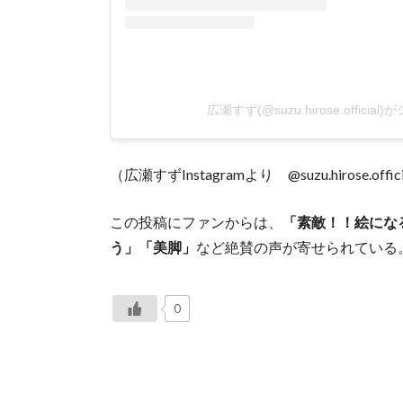
広瀬すず(@suzu.hirose.offici
（広瀬すずInstagramより @suzu.hirose.offic
この投稿にファンからは、
「素敵！！絵にな
う」「美脚」
など絶賛の声が寄せられている
0