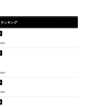
ランキング
水原希子、ビキニ姿の美ボディショット公開！
「天使！」「別格に可愛い」
nder
ENTERTAINMENT
【インタビュー】堀内まり菜＆宮本佳林＆杏ジ
ュリア＆及川結依「みんなでどこまで高い到達
点を目指せるかすごく楽しみです！」『スクー
ルアイドルミュージカル』
nder
ENTERTAINMENT
板野友美、水着姿の美ボディショット公開！
「スタイル抜群」「最高にセクシー」
nder
ENTERTAINMENT
横野すみれ、ビキニ姿のグラビアショット公
開！「美しい」「スタイル最高！」