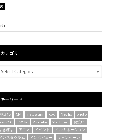
渡辺美優紀、美脚のミニワンピ衣装姿公開！
「可愛いぃ～」「みるきーのピンクコーデは最
強」
nder
ENTERTAINMENT
カテゴリー
キーワード
AKB48
CM
Instagram
koki
Netflix
photo
povo2.0
TVCM
YouTube
YouTuber
お笑い
ゆきぽよ
アニメ
イベント
イルミネーション
インスタグラム
インタビュー
キャンペーン