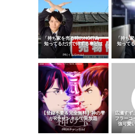
「持ち家を売る時のNG行為」
「持ち家
知ってるだけで得する事とは
知って
PR(イエウール)
【登録不要＆完全無料】神の雫
広瀬すず
がRチャンネルで見放題
フラーコ
強可愛い
PR(Rチャンネル)