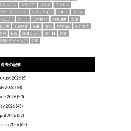
クリスマス
グラビア
コラボ
ファミマ
ファミリーマート
ヘアスタイル
マギー
モデル
レビュー
ローラ
乃木坂46
内田理央
女優
山田優
工藤静香
新曲
映画
木村拓哉
板野友美
漫画
私服
藤田ニコル
誕生日
調査
週刊少年ジャンプ
音楽
過去の記事
ugust 2026 (5)
uly 2026 (64)
une 2026 (53)
ay 2026 (45)
pril 2026 (57)
arch 2026 (62)