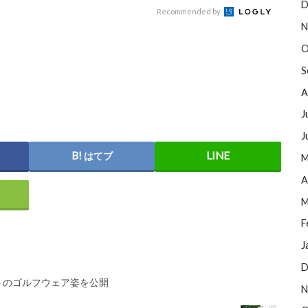
D
Recommended by
N
O
S
A
J
J
はてブ
M
A
M
F
J
D
トのゴルフウェア姿を公開
N