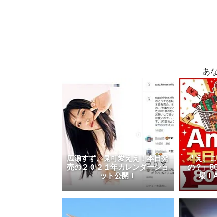
あ
広瀬すず、鬼可愛ええ！本日発
「え、
売の２０２１年カレンダーショ
の？」8
ット公開！
場！A